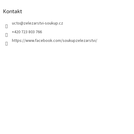
u
Kontakt
ucto
@
zelezarstvi-soukup.cz
+420 723 803 766
https://www.facebook.com/soukupzelezarstvi/