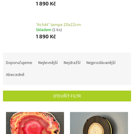
1 890 Kč
"Achát" lampa 20x22cm
Skladem
(1 ks)
1 890 Kč
Ř
a
Doporučujeme
Nejlevnější
Nejdražší
Nejprodávanější
z
e
Abecedně
n
í
p
OTEVŘÍT FILTR
r
o
V
d
ý
u
p
k
i