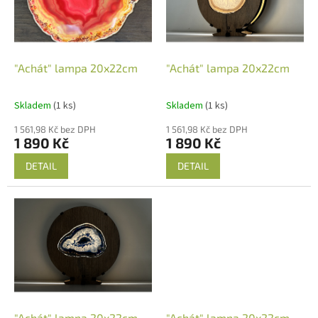
t
s
ů
p
r
o
d
"Achát" lampa 20x22cm
"Achát" lampa 20x22cm
u
k
Skladem
(1 ks)
Skladem
(1 ks)
t
ů
1 561,98 Kč bez DPH
1 561,98 Kč bez DPH
1 890 Kč
1 890 Kč
DETAIL
DETAIL
"Achát" lampa 20x22cm
"Achát" lampa 20x22cm