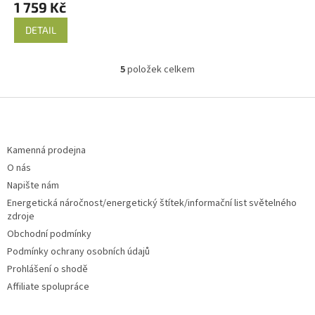
1 759 Kč
DETAIL
5
položek celkem
O
v
l
Z
á
á
d
p
a
a
Kamenná prodejna
c
t
O nás
í
í
p
Napište nám
r
Energetická náročnost/energetický štítek/informační list světelného
v
zdroje
k
Obchodní podmínky
y
v
Podmínky ochrany osobních údajů
ý
Prohlášení o shodě
p
Affiliate spolupráce
i
s