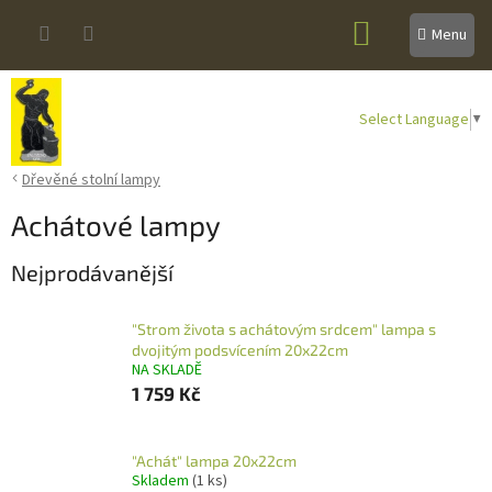
Přejít
NÁKUPNÍ
na
obsah
KOŠÍK
Select Language
▼
Dřevěné stolní lampy
Achátové lampy
Nejprodávanější
"Strom života s achátovým srdcem" lampa s
dvojitým podsvícením 20x22cm
NA SKLADĚ
1 759 Kč
"Achát" lampa 20x22cm
Skladem
(1 ks)