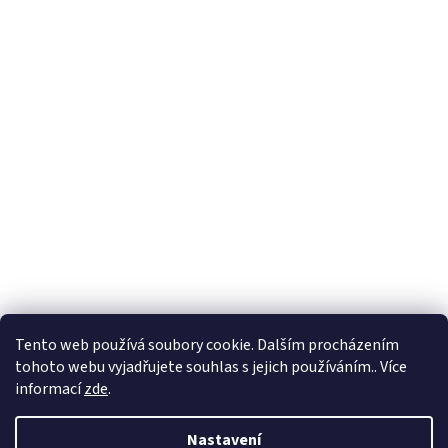
Vytvořil Shoptet
Tento web používá soubory cookie. Dalším procházením
tohoto webu vyjadřujete souhlas s jejich používáním.. Více
Copyright 2026
Petr Soukup a spol. s r. o.
. Všechna práva
informací
zde
.
vyhrazena.
Nastavení