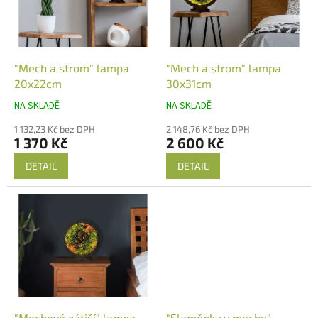
t
s
ů
p
r
o
d
"Mech a strom" lampa
"Mech a strom" lampa
u
20x22cm
30x31cm
k
NA SKLADĚ
NA SKLADĚ
t
ů
1 132,23 Kč bez DPH
2 148,76 Kč bez DPH
1 370 Kč
2 600 Kč
DETAIL
DETAIL
"Mechové zátiší" lampa
"Slaměnky v mechu"