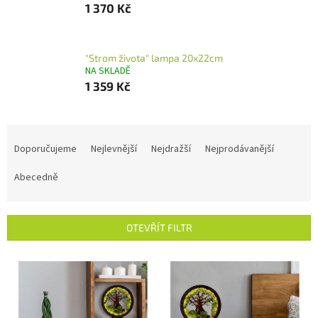
1 370 Kč
"Strom života" lampa 20x22cm
NA SKLADĚ
1 359 Kč
Ř
a
Doporučujeme
Nejlevnější
Nejdražší
Nejprodávanější
z
e
Abecedně
n
í
p
OTEVŘÍT FILTR
r
o
V
d
ý
u
p
k
i