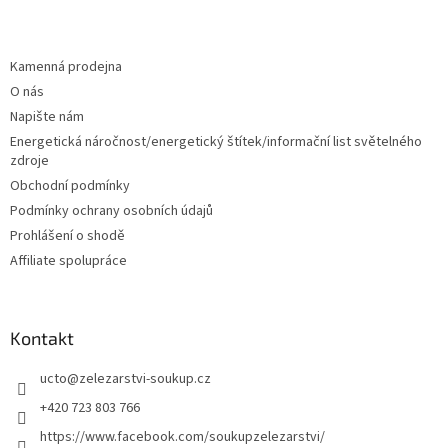
Z
á
á
d
p
a
a
Kamenná prodejna
c
t
O nás
í
í
p
Napište nám
r
Energetická náročnost/energetický štítek/informační list světelného
v
zdroje
k
Obchodní podmínky
y
v
Podmínky ochrany osobních údajů
ý
Prohlášení o shodě
p
Affiliate spolupráce
i
s
u
Kontakt
ucto
@
zelezarstvi-soukup.cz
+420 723 803 766
https://www.facebook.com/soukupzelezarstvi/