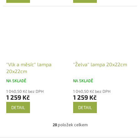
"Vlk a měsíc" lampa
"Želva" lampa 20x22cm
20x22cm
NA SKLADĚ
NA SKLADĚ
1 040,50 Kč bez DPH
1 040,50 Kč bez DPH
1 259 Kč
1 259 Kč
DETAIL
DETAIL
28
položek celkem
O
v
l