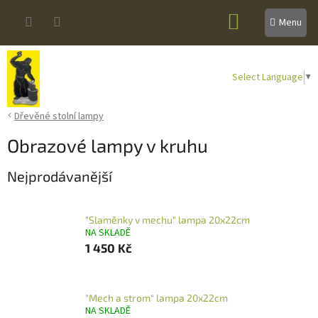
Přejít
NÁKUPNÍ
na
obsah
KOŠÍK
Select Language
▼
Dřevěné stolní lampy
Obrazové lampy v kruhu
Nejprodávanější
"Slaměnky v mechu" lampa 20x22cm
NA SKLADĚ
1 450 Kč
"Mech a strom" lampa 20x22cm
NA SKLADĚ