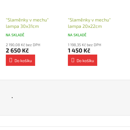
"Slaměnky v mechu"
"Slaměnky v mechu"
lampa 30x31cm
lampa 20x22cm
NA SKLADĚ
NA SKLADĚ
2 190,08 Kč bez DPH
1 198,35 Kč bez DPH
2 650 Kč
1 450 Kč
Do košíku
Do košíku
.
Z