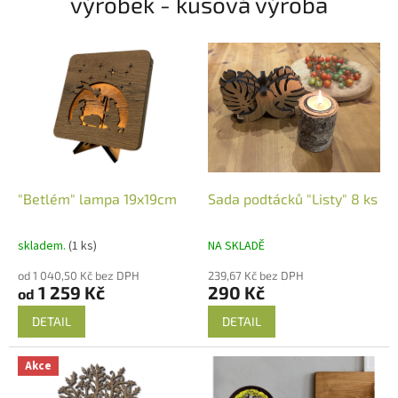
výrobek - kusová výroba
"Betlém" lampa 19x19cm
Sada podtácků "Listy" 8 ks
skladem.
(1 ks)
NA SKLADĚ
od 1 040,50 Kč bez DPH
239,67 Kč bez DPH
1 259 Kč
290 Kč
od
DETAIL
DETAIL
Akce