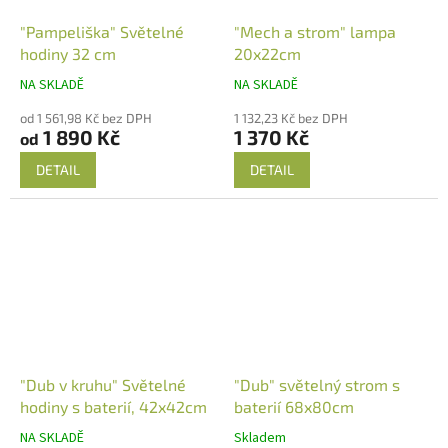
"Pampeliška" Světelné
"Mech a strom" lampa
hodiny 32 cm
20x22cm
NA SKLADĚ
NA SKLADĚ
od 1 561,98 Kč bez DPH
1 132,23 Kč bez DPH
1 890 Kč
1 370 Kč
od
DETAIL
DETAIL
"Dub v kruhu" Světelné
"Dub" světelný strom s
hodiny s baterií, 42x42cm
baterií 68x80cm
NA SKLADĚ
Skladem