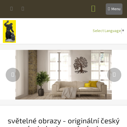
Přejít
NÁKUPNÍ
na
obsah
KOŠÍK
Select Language
▼
.
Předchozí
Násl
světelné obrazy - originální český