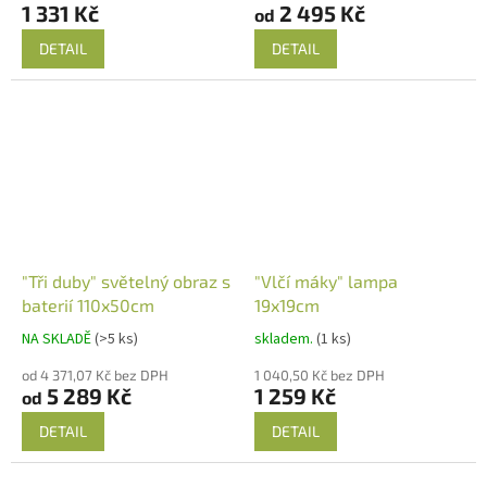
1 331 Kč
2 495 Kč
od
DETAIL
DETAIL
"Tři duby" světelný obraz s
"Vlčí máky" lampa
baterií 110x50cm
19x19cm
NA SKLADĚ
(>5 ks)
skladem.
(1 ks)
od 4 371,07 Kč bez DPH
1 040,50 Kč bez DPH
5 289 Kč
1 259 Kč
od
DETAIL
DETAIL