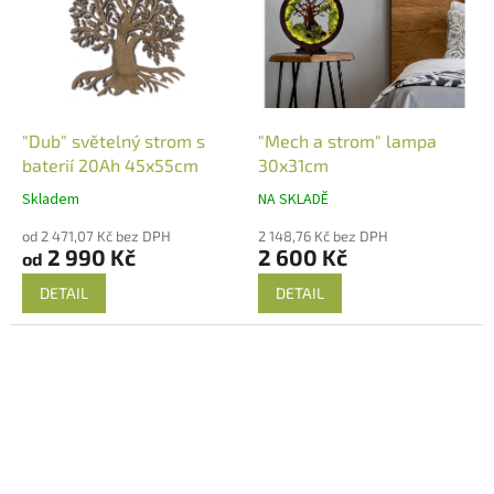
"Dub" světelný strom s
"Mech a strom" lampa
baterií 20Ah 45x55cm
30x31cm
Skladem
NA SKLADĚ
od 2 471,07 Kč bez DPH
2 148,76 Kč bez DPH
2 990 Kč
2 600 Kč
od
DETAIL
DETAIL