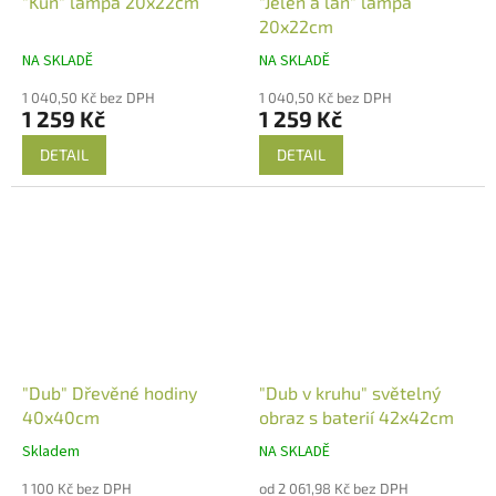
"Kůň" lampa 20x22cm
"Jelen a laň" lampa
20x22cm
NA SKLADĚ
NA SKLADĚ
1 040,50 Kč bez DPH
1 040,50 Kč bez DPH
1 259 Kč
1 259 Kč
DETAIL
DETAIL
"Dub" Dřevěné hodiny
"Dub v kruhu" světelný
40x40cm
obraz s baterií 42x42cm
Skladem
NA SKLADĚ
1 100 Kč bez DPH
od 2 061,98 Kč bez DPH