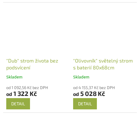
"Dub" strom života bez
"Olivovník" světelný strom
podsvícení
s baterií 80x68cm
Skladem
Skladem
od 1 092,56 Kč bez DPH
od 4 155,37 Kč bez DPH
1 322 Kč
5 028 Kč
od
od
DETAIL
DETAIL