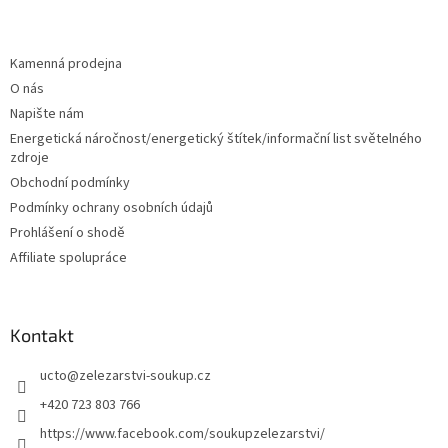
á
p
a
Kamenná prodejna
t
O nás
í
Napište nám
Energetická náročnost/energetický štítek/informační list světelného
zdroje
Obchodní podmínky
Podmínky ochrany osobních údajů
Prohlášení o shodě
Affiliate spolupráce
Kontakt
ucto
@
zelezarstvi-soukup.cz
+420 723 803 766
https://www.facebook.com/soukupzelezarstvi/