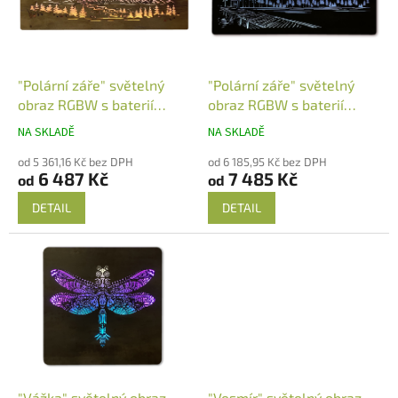
t
s
ů
p
r
o
d
"Polární záře" světelný
"Polární záře" světelný
u
obraz RGBW s baterií
obraz RGBW s baterií
k
120x50cm
120x60cm
NA SKLADĚ
NA SKLADĚ
t
ů
od 5 361,16 Kč bez DPH
od 6 185,95 Kč bez DPH
6 487 Kč
7 485 Kč
od
od
DETAIL
DETAIL
"Vážka" světelný obraz
"Vesmír" světelný obraz