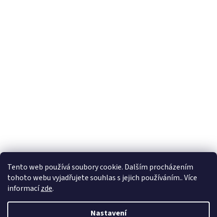
Vytvořil Shoptet
Tento web používá soubory cookie. Dalším procházením
tohoto webu vyjadřujete souhlas s jejich používáním.. Více
Copyright 2026
Petr Soukup a spol. s r. o.
. Všechna práva
informací
zde
.
vyhrazena.
Nastavení