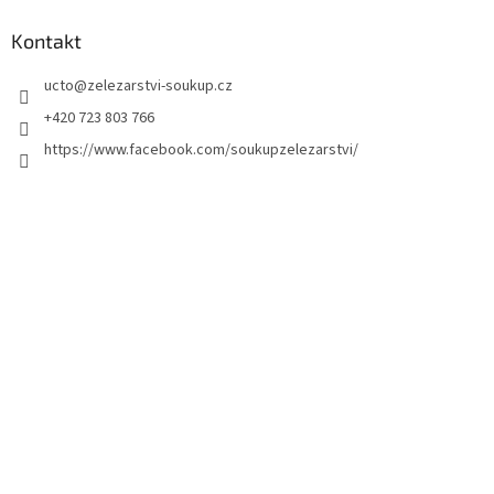
u
Kontakt
ucto
@
zelezarstvi-soukup.cz
+420 723 803 766
https://www.facebook.com/soukupzelezarstvi/