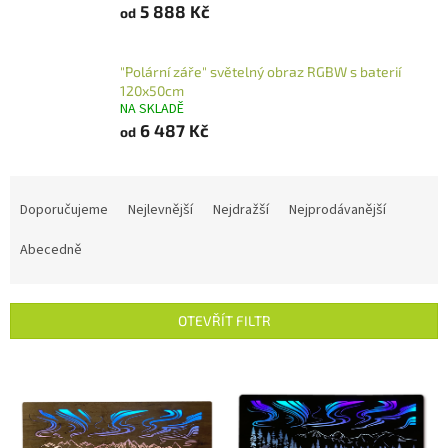
5 888 Kč
od
"Polární záře" světelný obraz RGBW s baterií
120x50cm
NA SKLADĚ
6 487 Kč
od
Ř
a
Doporučujeme
Nejlevnější
Nejdražší
Nejprodávanější
z
e
Abecedně
n
í
p
OTEVŘÍT FILTR
r
o
V
d
ý
u
p
k
i