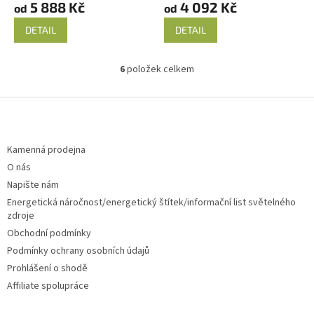
5 888 Kč
4 092 Kč
od
od
DETAIL
DETAIL
6
položek celkem
O
v
l
Z
á
á
d
p
a
a
Kamenná prodejna
c
t
O nás
í
í
p
Napište nám
r
Energetická náročnost/energetický štítek/informační list světelného
v
zdroje
k
Obchodní podmínky
y
v
Podmínky ochrany osobních údajů
ý
Prohlášení o shodě
p
Affiliate spolupráce
i
s