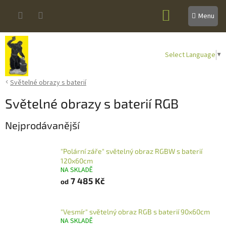
Přejít
NÁKUPNÍ
na
obsah
KOŠÍK
Select Language
▼
Světelné obrazy s baterií
Světelné obrazy s baterií RGB
Nejprodávanější
"Polární záře" světelný obraz RGBW s baterií
120x60cm
NA SKLADĚ
7 485 Kč
od
"Vesmír" světelný obraz RGB s baterií 90x60cm
NA SKLADĚ