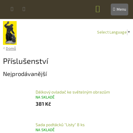
Přejít
NÁKUPNÍ
na
obsah
KOŠÍK
Select Language
▼
Domů
Příslušenství
Nejprodávanější
Dálkový ovladač ke světelným obrazům
NA SKLADĚ
381 Kč
Sada podtácků "Listy" 8 ks
NA SKLADĚ