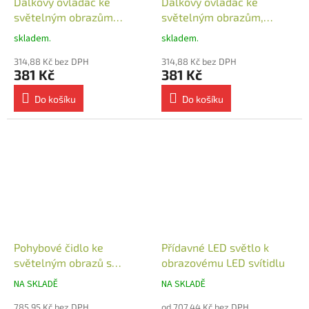
Dálkový ovladač ke
Dálkový ovladač ke
světelným obrazům
světelným obrazům,
nástěnný
nástěnný dvojkanálový
skladem.
skladem.
314,88 Kč bez DPH
314,88 Kč bez DPH
381 Kč
381 Kč
Do košíku
Do košíku
Pohybové čidlo ke
Přídavné LED světlo k
světelným obrazů s
obrazovému LED svítidlu
dosahem 6 m
NA SKLADĚ
NA SKLADĚ
785,95 Kč bez DPH
od 707,44 Kč bez DPH