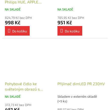
Philips HUE, APPLE
HOMEKIT, IKEA TRADFRI
NA SKLADĚ
NA SKLADĚ
824,79 Kč bez DPH
785,95 Kč bez DPH
998 Kč
951 Kč
Do košíku
Do košíku
Pohybové čidlo ke
Přijímač dimLED PR 230HV
světelným obrazů s
dosahem 2 m
NA SKLADĚ
Skladem v externím skladě
(>5 ks)
372,73 Kč bez DPH
451 Kč
891,57 Kč bez DPH