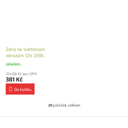
Zdroj ke světelným
obrazům 12V 20W
zásuvkový
skladem.
314,88 Kč bez DPH
381 Kč
Do košíku
29
položek celkem
O
v
l
Z
á
á