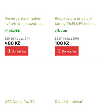
Powerbanka k malým
Redukce pro připojení
světelným obrazům a
lampy 19x19 k PC nebo
stolním lampám 10 000
powerbance
NA SKLADĚ
skladem.
mAh
330,58 Kč bez DPH
82,64 Kč bez DPH
400 Kč
100 Kč
Do košíku
Do košíku
USB Nabíječka 2A
Ovladač stmívač