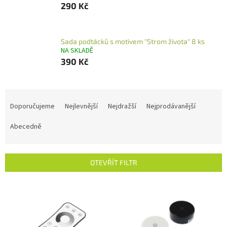
290 Kč
Sada podtácků s motivem "Strom života" 8 ks
NA SKLADĚ
390 Kč
Ř
a
Doporučujeme
Nejlevnější
Nejdražší
Nejprodávanější
z
e
Abecedně
n
í
p
OTEVŘÍT FILTR
r
o
V
d
ý
u
p
k
i