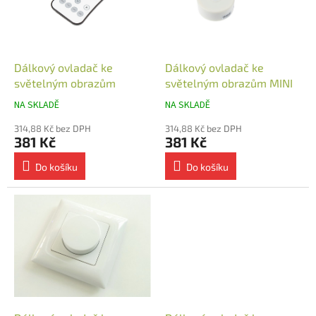
t
s
ů
p
r
o
d
Dálkový ovladač ke
Dálkový ovladač ke
u
světelným obrazům
světelným obrazům MINI
k
NA SKLADĚ
NA SKLADĚ
t
ů
314,88 Kč bez DPH
314,88 Kč bez DPH
381 Kč
381 Kč
Do košíku
Do košíku