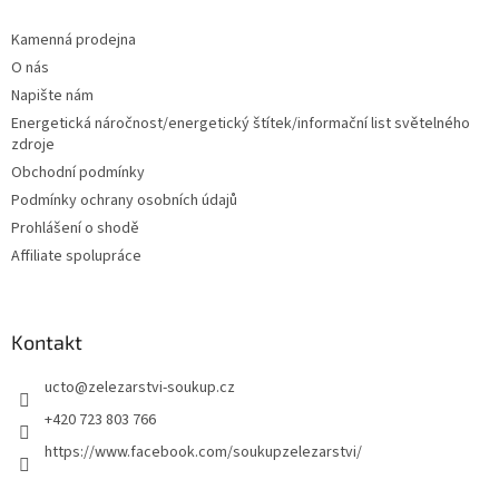
d
p
a
a
Kamenná prodejna
c
t
O nás
í
í
p
Napište nám
r
Energetická náročnost/energetický štítek/informační list světelného
v
zdroje
k
Obchodní podmínky
y
v
Podmínky ochrany osobních údajů
ý
Prohlášení o shodě
p
Affiliate spolupráce
i
s
u
Kontakt
ucto
@
zelezarstvi-soukup.cz
+420 723 803 766
https://www.facebook.com/soukupzelezarstvi/