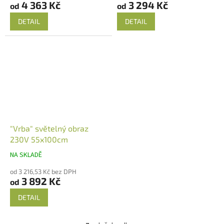
4 363 Kč
3 294 Kč
od
od
DETAIL
DETAIL
"Vrba" světelný obraz
230V 55x100cm
NA SKLADĚ
od 3 216,53 Kč bez DPH
3 892 Kč
od
DETAIL