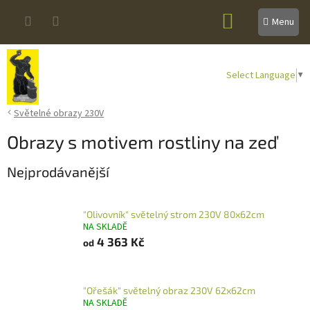
Přejít
NÁKUPNÍ
na
obsah
KOŠÍK
Select Language
▼
Světelné obrazy 230V
Obrazy s motivem rostliny na zeď
Nejprodávanější
"Olivovník" světelný strom 230V 80x62cm
NA SKLADĚ
4 363 Kč
od
"Ořešák" světelný obraz 230V 62x62cm
NA SKLADĚ