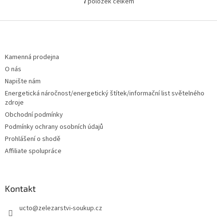
7
položek celkem
O
v
l
Z
á
á
d
p
a
a
Kamenná prodejna
c
t
O nás
í
í
p
Napište nám
r
Energetická náročnost/energetický štítek/informační list světelného
v
zdroje
k
Obchodní podmínky
y
v
Podmínky ochrany osobních údajů
ý
Prohlášení o shodě
p
Affiliate spolupráce
i
s
u
Kontakt
ucto
@
zelezarstvi-soukup.cz