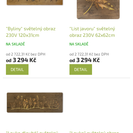
t
s
ů
p
r
o
d
"Byliny" světelný obraz
"List javoru" světelný
u
230V 120x31cm
obraz 230V 62x62cm
k
NA SKLADĚ
NA SKLADĚ
t
ů
od 2 722,31 Kč bez DPH
od 2 722,31 Kč bez DPH
3 294 Kč
3 294 Kč
od
od
DETAIL
DETAIL
"Louka dlouhá" světelný
"Louka" světelný obraz