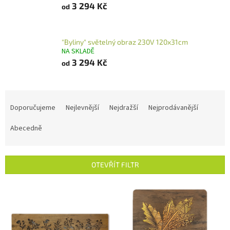
3 294 Kč
od
"Byliny" světelný obraz 230V 120x31cm
NA SKLADĚ
3 294 Kč
od
Ř
a
Doporučujeme
Nejlevnější
Nejdražší
Nejprodávanější
z
e
Abecedně
n
í
p
OTEVŘÍT FILTR
r
o
V
d
ý
u
p
k
i