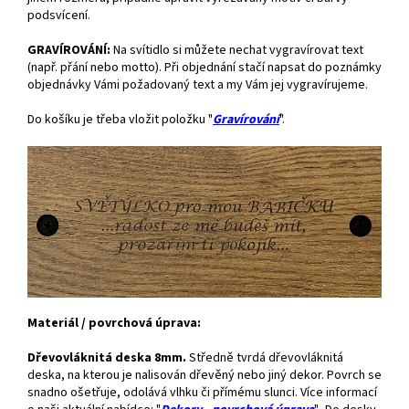
podsvícení.
GRAVÍROVÁNÍ:
Na svítidlo si můžete nechat vygravírovat text
(např. přání nebo motto). Při objednání stačí napsat do poznámky
objednávky Vámi požadovaný text a my Vám jej vygravírujeme.
Do košíku je třeba vložit položku "
Gravírování
".
Materiál / povrchová úprava:
Dřevovláknitá deska 8mm.
Středně tvrdá dřevovláknitá
deska, na kterou je nalisován dřevěný nebo jiný dekor. Povrch se
snadno ošetřuje, odolává vlhku či přímému slunci. Více informací