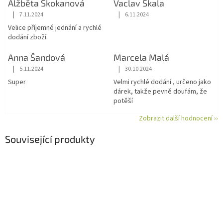
Alžběta Skokanová
Vaclav Skala
|
|
7.11.2024
6.11.2024
Hodnocení obchodu je 5 z 5 hvězdiček.
Hodnocení obchodu je 5 z 5 hvězdiče
Velice příjemné jednání a rychlé
dodání zboží.
Anna Šandová
Marcela Malá
|
|
5.11.2024
30.10.2024
Hodnocení obchodu je 5 z 5 hvězdiček.
Hodnocení obchodu je 5 z 5 hvězdiče
Super
Velmi rychlé dodání , určeno jako
dárek, takže pevně doufám, že
potěší
Zobrazit další hodnocení ››
Související produkty