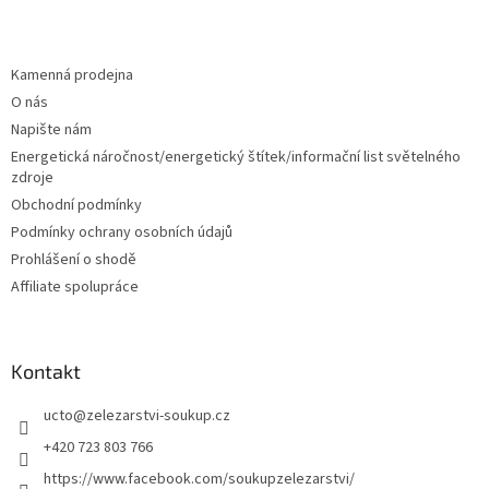
Z
á
p
a
Kamenná prodejna
t
O nás
í
Napište nám
Energetická náročnost/energetický štítek/informační list světelného
zdroje
Obchodní podmínky
Podmínky ochrany osobních údajů
Prohlášení o shodě
Affiliate spolupráce
Kontakt
ucto
@
zelezarstvi-soukup.cz
+420 723 803 766
https://www.facebook.com/soukupzelezarstvi/