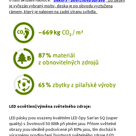
o naši aktuální nabídce: "
Dekory - povrchová úprava
"
.
Do desky
je vyřezán vybraný motiv, deska je po obvodu vyztužena
rámem, který je nalepen na zadní stranu svítidla.
LED osvětlení/výměna světelného zdroje:
LED pásky jsou osazeny kvalitními LED čipy San'an SQ (super
quality) s životností 50 000h při plném jasu. Přitom světelné
obrazy jsou ideálně podsvícené při 80% jasu, tím dochází k
výraznému prodloužení životnosti světelného zdroje (LED