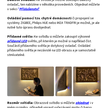
Dálkové ovládání.
Ke svítidlu je možné dokoupit dálkový
ovladač, ten nabízíme v několika provedeních. Objednat můžete
v sekci
"
Příslušenství
"
Ovládání pomocí tzv. chytré domácnosti
či propojení se
systémy ZIGBEE, Philips HUE nebo IKEA TRADFRI je možné, je ale
nutné tuto úpravu doobjednat.
Přídavné světlo:
Ke svítidlu si můžete zakoupit výkonné
přídavné
LED
světlo, při kterém je možné si například číst.
Součástí přídavného světla je dotykový ovladač. Ovládání
přídavného světla je nezávislé na LED obrazu a je samostatně
stmívatelné.
Rozměr svítidla:
Obrazové svítidlo si můžete
objednat
i v
jiném rozměru, případně upravit vyřezávaný motiv či barvy