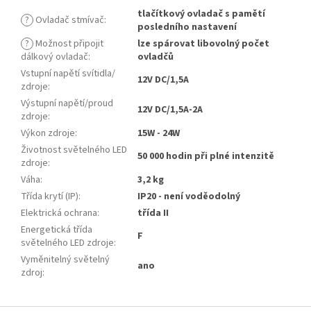
tlačítkový ovladač s pamětí
?
Ovladač stmívač
:
posledního nastavení
?
Možnost připojit
lze spárovat libovolný počet
dálkový ovladač
:
ovladčů
Vstupní napětí svítidla/
12V DC/1,5A
zdroje
:
Výstupní napětí/proud
12V DC/1,5A-2A
zdroje
:
Výkon zdroje
:
15W - 24W
Životnost světelného LED
50 000 hodin při plné intenzitě
zdroje
:
Váha
:
3,2 kg
Třída krytí (IP)
:
IP20 - není voděodolný
Elektrická ochrana
:
třída II
Energetická třída
F
světelného LED zdroje
:
Vyměnitelný světelný
ano
zdroj
: