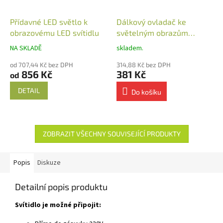
Přídavné LED světlo k
Dálkový ovladač ke
obrazovému LED svítidlu
světelným obrazům
nástěnný
NA SKLADĚ
skladem.
od 707,44 Kč bez DPH
314,88 Kč bez DPH
856 Kč
381 Kč
od
DETAIL
Do košíku
ZOBRAZIT VŠECHNY SOUVISEJÍCÍ PRODUKTY
Popis
Diskuze
Detailní popis produktu
Svítidlo je možné připojit: