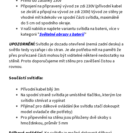
Přímo do zásuvky 230V
Připojení na připravený vývod ze zdi 230V (přívodní kabel
se zkrátí a připojí na vývod ze zdi 230V) Vývod ze stěny je
vhodné mít kdekoliv ve spodní části svítidla, maximálně
do 5 cm od spodního okraje.
V naší nabídce najdete variantu svítidla na baterii, více v
kategorii "
Světelné obrazy s baterií
"
UPOZORNĚNÍ:
Svítidlo je dozadu otevřené (nemá zadní desku) a
světlo tedy vyzařuje i do stran. Je ale potřeba mít na paměti že
přes prořezané části mohou být viditelné některé nedostatky na
stěně. Proto doporučujeme mít stěnu pro zavěšení čistou a
rovnou.
Součástí svítidla:
Přívodní kabel bílý 3m
Na spodní straně svítidla je umístěné tlačítko, kterým lze
svítidlo stmívat a vypínat
Přijímač pro dálkové ovládání (ke svítidlu stačí dokoupit
model ovladače dle potřeby)
Pro připevnění na stěnu jsou přiloženy dvě skoby s
hmoždinkou, průměr 5 mm