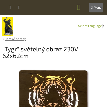
Přejít
NÁKUPNÍ
na
obsah
KOŠÍK
Select Language
▼
Dětské obrazy
"Tygr" světelný obraz 230V
62x62cm