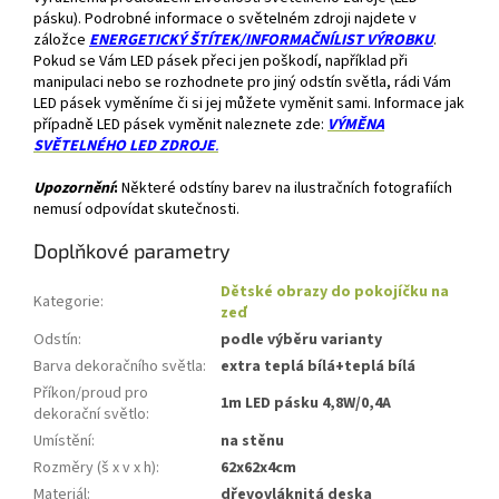
pásku). Podrobné informace o světelném zdroji najdete v
záložce
ENERGETICKÝ ŠTÍTEK/INFORMAČNÍLIST VÝROBKU
.
Pokud se Vám LED pásek přeci jen poškodí, například při
manipulaci nebo se rozhodnete pro jiný odstín světla, rádi Vám
LED pásek vyměníme či si jej můžete vyměnit sami. Informace jak
případně LED pásek vyměnit naleznete zde:
VÝMĚNA
SVĚTELNÉHO LED ZDROJE
.
Upozornění
:
Některé odstíny barev na ilustračních fotografiích
nemusí odpovídat skutečnosti.
Doplňkové parametry
Dětské obrazy do pokojíčku na
Kategorie
:
zeď
Odstín
:
podle výběru varianty
Barva dekoračního světla
:
extra teplá bílá+teplá bílá
Příkon/proud pro
1m LED pásku 4,8W/0,4A
dekorační světlo
:
Umístění
:
na stěnu
Rozměry (š x v x h)
:
62x62x4cm
Materiál
:
dřevovláknitá deska