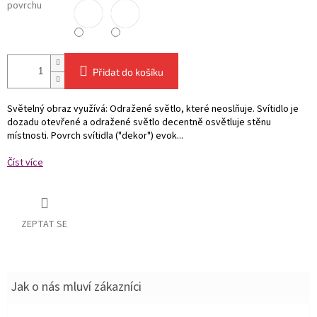
povrchu
Přidat do košíku
Světelný obraz využívá: Odražené světlo, které neoslňuje. Svítidlo je
dozadu otevřené a odražené světlo decentně osvětluje stěnu
místnosti. Povrch svítidla ("dekor") evok...
Číst více
ZEPTAT SE
Jak o nás mluví zákazníci