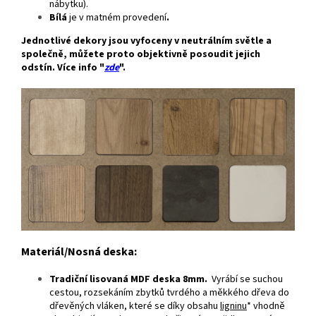
nábytku).
Bílá
je v matném provedení
.
Jednotlivé dekory jsou vyfoceny v neutrálním světle a
společně, můžete proto objektivně posoudit jejich
odstín. Více info "
zde
".
Materiál/Nosná deska:
Tradiční lisovaná MDF deska 8mm.
Vyrábí se suchou
cestou, rozsekáním zbytků tvrdého a měkkého dřeva do
dřevěných vláken, které se díky obsahu
ligninu
* vhodně