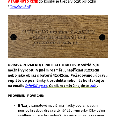
do košíku je třeba vložit položku
V ZAHRNUTO CENĚ
"
Gravírování
".
ÚPRAVA ROZMĚRU/ GRAFICKÉHO MOTIVU: Svítidlo je
možné vyrobit i v jiném rozměru, například 31x31cm
nebo jako obraz s baterií 42x42cm. Požadovanou úpravu
vepište do poznámky k produktu nebo nás kontaktujte
na emailu
info@li-go.cz
.
Ceník rozměrů najdete
zde
.
PROVEDENÍ POVRCHU:
Bříza
je
sametově matná, má hladký povrch s velmi
jemnou kresbou dřeva a téměř žádnými suky. Díky velmi
světlému provedení vytváří výrazný kontrast s řezanou