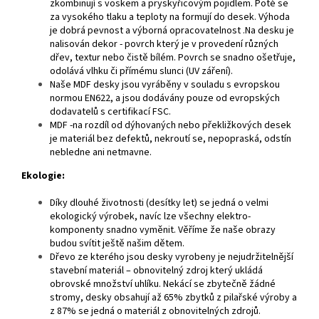
zkombinují s voskem a pryskyřicovým pojidlem. Poté se
za vysokého tlaku a teploty na formují do desek. Výhoda
je dobrá pevnost a výborná opracovatelnost .Na desku je
nalisován dekor - povrch který je v provedení různých
dřev, textur nebo čistě bílém. Povrch se snadno ošetřuje,
odolává vlhku či přímému slunci (UV záření).
Naše MDF desky jsou vyráběny v souladu s evropskou
normou EN622, a jsou dodávány pouze od evropských
dodavatelů s certifikací FSC.
MDF -na rozdíl od dýhovaných nebo překližkových desek
je materiál bez defektů, nekroutí se, nepopraská, odstín
nebledne ani netmavne.
Ekologie:
Díky dlouhé životnosti (desítky let) se jedná o velmi
ekologický výrobek, navíc lze všechny elektro-
komponenty snadno vyměnit. Věříme že naše obrazy
budou svítit ještě našim dětem.
Dřevo ze kterého jsou desky vyrobeny je nejudržitelnější
stavební materiál – obnovitelný zdroj který ukládá
obrovské množství uhlíku. Nekácí se zbytečně žádné
stromy, desky obsahují až 65% zbytků z pilařské výroby a
z 87% se jedná o materiál z obnovitelných zdrojů.