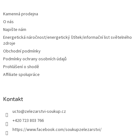
á
p
a
Kamenná prodejna
t
O nás
í
Napište nám
Energetická náročnost/energetický štítek/informační list světelného
zdroje
Obchodní podmínky
Podmínky ochrany osobních údajů
Prohlášení o shodě
Affiliate spolupráce
Kontakt
ucto
@
zelezarstvi-soukup.cz
+420 723 803 766
https://www.facebook.com/soukupzelezarstvi/