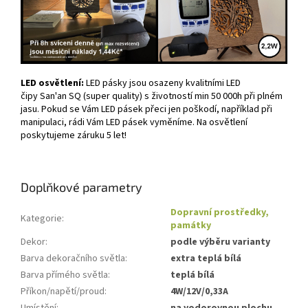
LED osvětlení:
LED pásky jsou osazeny kvalitními LED
čipy San'an SQ (super quality) s životností min 50 000h při plném
jasu. Pokud se Vám LED pásek přeci jen poškodí, například při
manipulaci, rádi Vám LED pásek vyměníme. Na osvětlení
poskytujeme záruku 5 let!
Doplňkové parametry
Dopravní prostředky,
Kategorie
:
památky
Dekor
:
podle výběru varianty
Barva dekoračního světla
:
extra teplá bílá
Barva přímého světla
:
teplá bílá
Příkon/napětí/proud
:
4W/12V/0,33A