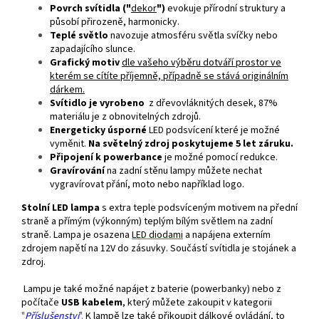
Povrch svítidla ("
dekor
")
evokuje přírodní struktury a
působí přirozeně, harmonicky.
Teplé světlo
navozuje atmosféru světla svíčky nebo
zapadajícího slunce.
Grafický motiv
dle vašeho výběru dotváří prostor ve
kterém se cítíte příjemně, případně se stává originálním
dárkem.
Svítidlo je vyrobeno
z dřevovláknitých desek, 87%
materiálu je z obnovitelných zdrojů.
Energeticky úsporné
LED podsvícení které je možné
vyměnit.
Na světelný zdroj poskytujeme 5 let záruku.
Připojení k powerbance
je možné pomocí redukce.
Gravírování
na zadní stěnu lampy můžete nechat
vygravírovat přání, moto nebo například logo.
Stolní LED lampa
s extra teple podsvíceným motivem na přední
straně a přímým (výkonným) teplým bílým světlem na zadní
straně. Lampa je osazena
LED
diodami
a napájena externím
zdrojem napětí na 12V do zásuvky. Součástí svítidla je stojánek a
zdroj.
Lampu je také možné napájet z baterie (powerbanky) nebo z
počítače
USB kabelem
, který můžete zakoupit v kategorii
"
Příslušenství
".
K lampě lze také přikoupit dálkové ovládání, to