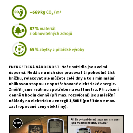
ENERGETICKÁ NÁROČNOST: Naše svítidla jsou velmi
úsporná. Nedá se u nich sice pracovat či pohodlně číst
knížku, relaxovat ale můžete celé dny a to s minimální
uhlíkovou stopou ze spotřebované elektrické energie.
Změřili jsme reálnou spotřebu na wattmetru. Při svícení
denně 8 hodin denně (při max. rozsvícení) jsou měsíční
náklady na elektrickou energii 1,50Kč (počítáno z max.
zastropované ceny elektřiny).