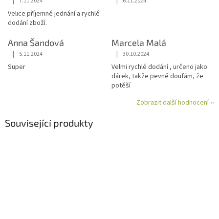
|
|
7.11.2024
6.11.2024
Hodnocení obchodu je 5 z 5 hvězdiček.
Hodnocení obchodu je 5 z 5 hvězdiče
Velice příjemné jednání a rychlé
dodání zboží.
Anna Šandová
Marcela Malá
|
|
5.11.2024
30.10.2024
Hodnocení obchodu je 5 z 5 hvězdiček.
Hodnocení obchodu je 5 z 5 hvězdiče
Super
Velmi rychlé dodání , určeno jako
dárek, takže pevně doufám, že
potěší
Zobrazit další hodnocení ››
Související produkty