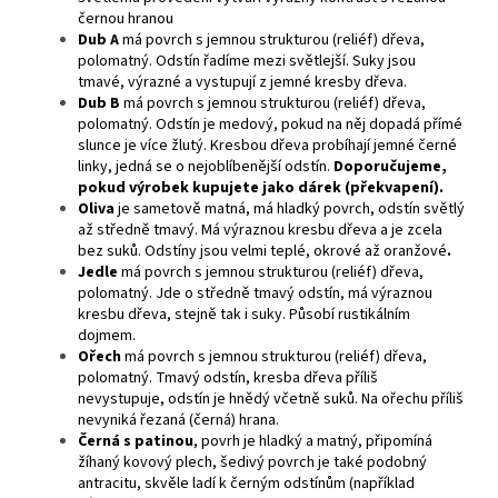
černou hranou
Dub A
má povrch s jemnou strukturou (reliéf) dřeva,
polomatný. Odstín řadíme mezi světlejší. Suky jsou
tmavé, výrazné a vystupují z jemné kresby dřeva.
Dub B
má povrch s jemnou strukturou (reliéf) dřeva,
polomatný. Odstín je medový, pokud na něj dopadá přímé
slunce je více žlutý. Kresbou dřeva probíhají jemné černé
linky, jedná se o nejoblíbenější odstín.
Doporučujeme,
pokud výrobek kupujete jako dárek (překvapení).
Oliva
je sametově matná, má hladký povrch, odstín světlý
až středně tmavý. Má výraznou kresbu dřeva a je zcela
bez suků. Odstíny jsou velmi teplé, okrové až oranžové
.
Jedle
má povrch s jemnou strukturou (reliéf) dřeva,
polomatný. Jde o středně tmavý odstín, má výraznou
kresbu dřeva, stejně tak i suky. Působí rustikálním
dojmem.
Ořech
má povrch s jemnou strukturou (reliéf) dřeva,
polomatný. Tmavý odstín, kresba dřeva příliš
nevystupuje, odstín je hnědý včetně suků. Na ořechu příliš
nevyniká řezaná (černá) hrana.
Černá s patinou
, povrh je hladký a matný, připomíná
žíhaný kovový plech, šedivý povrch je také podobný
antracitu, skvěle ladí k černým odstínům (například