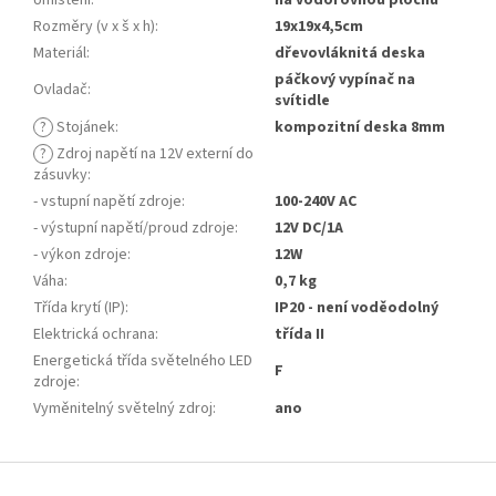
Umístění
:
na vodorovnou plochu
Rozměry (v x š x h)
:
19x19x4,5cm
Materiál
:
dřevovláknitá deska
páčkový vypínač na
Ovladač
:
svítidle
?
Stojánek
:
kompozitní deska 8mm
?
Zdroj napětí na 12V externí do
zásuvky
:
- vstupní napětí zdroje
:
100-240V AC
- výstupní napětí/proud zdroje
:
12V DC/1A
- výkon zdroje
:
12W
Váha
:
0,7 kg
Třída krytí (IP)
:
IP20 - není voděodolný
Elektrická ochrana
:
třída II
Energetická třída světelného LED
F
zdroje
:
Vyměnitelný světelný zdroj
:
ano
Z