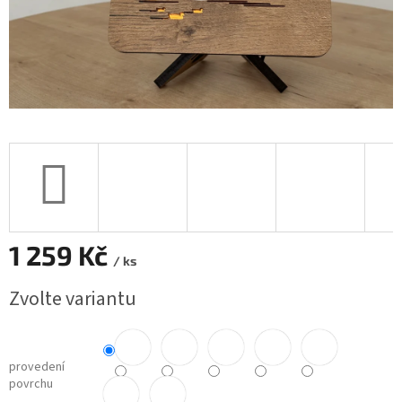
1 259 Kč
/ ks
Měrná
Zvolte variantu
cena:
provedení
povrchu