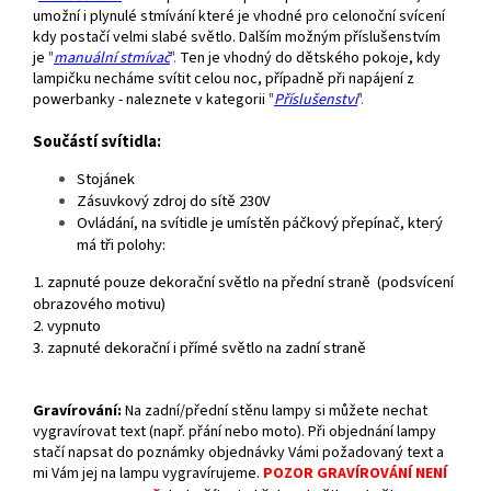
umožní i plynulé stmívání které je vhodné pro celonoční svícení
kdy postačí velmi slabé světlo. Dalším možným příslušenstvím
je
"
manuální stmívač
".
Ten je vhodný do dětského pokoje, kdy
lampičku necháme svítit celou noc, případně při napájení z
powerbanky - naleznete v kategorii
"
Příslušenství
".
Součástí svítidla:
Stojánek
Zásuvkový zdroj do sítě 230V
Ovládání, n
a svítidle je umístěn páčkový přepínač, který
má tři polohy:
1. zapnuté pouze dekorační světlo na přední straně (podsvícení
obrazového motivu)
2. vypnuto
3. zapnuté dekorační i přímé světlo na zadní straně
Gravírování
:
Na zadní/přední stěnu lampy si můžete nechat
vygravírovat text (např. přání nebo moto). Při objednání lampy
stačí napsat do poznámky objednávky Vámi požadovaný text a
mi Vám jej na lampu vygravírujeme.
POZOR GRAVÍROVÁNÍ NENÍ