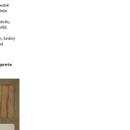
tředně
álním
dstín,
říliš
h, šedivý
ad
e proto