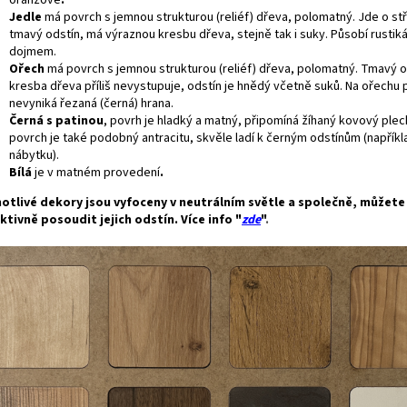
Jedle
má povrch s jemnou strukturou (reliéf) dřeva, polomatný. Jde o s
tmavý odstín, má výraznou kresbu dřeva, stejně tak i suky. Působí rustik
dojmem.
Ořech
má povrch s jemnou strukturou (reliéf) dřeva, polomatný. Tmavý o
kresba dřeva příliš nevystupuje, odstín je hnědý včetně suků. Na ořechu p
nevyniká řezaná (černá) hrana.
Černá s patinou
, povrh je hladký a matný, připomíná žíhaný kovový plec
povrch je také podobný antracitu, skvěle ladí k černým odstínům (napříkl
nábytku).
Bílá
je v matném provedení
.
otlivé dekory jsou vyfoceny v neutrálním světle a společně, můžet
ktivně posoudit jejich odstín. Více info "
zde
"
.