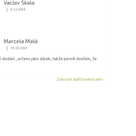
Vaclav Skala
|
6.11.2024
Hodnocení obchodu je 5 z 5 hvězdiček.
Marcela Malá
|
30.10.2024
Hodnocení obchodu je 5 z 5 hvězdiček.
é dodání , určeno jako dárek, takže pevně doufám, že
Zobrazit další hodnocení ››