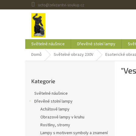
Přejít
ucto@zelezarstvi-soukup.cz
na
obsah
Světelné náušnice
Dřevěné stolní lampy
Svět
Domů
Světelné obrazy 230V
Esoterické obra
P
"Ve
o
Přeskočit
s
Kategorie
kategorie
t
r
Světelné náušnice
a
Dřevěné stolní lampy
n
Achátové lampy
n
í
Obrazové lampy v kruhu
p
Rostliny, stromy
a
Lampy s motivem symboly a znamení