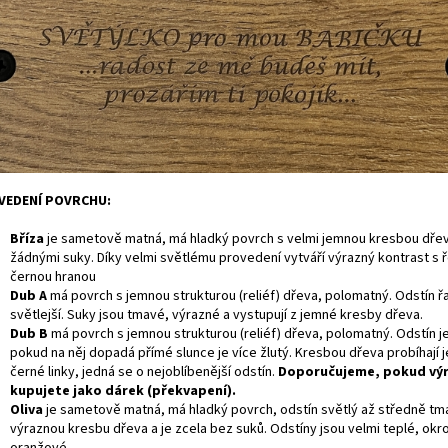
VEDENÍ POVRCHU:
Bříza
je
sametově matná, má hladký povrch s velmi jemnou kresbou dře
žádnými suky. Díky velmi světlému provedení vytváří výrazný kontrast s 
černou hranou
Dub A
má povrch s jemnou strukturou (reliéf) dřeva, polomatný. Odstín 
světlejší. Suky jsou tmavé, výrazné a vystupují z jemné kresby dřeva.
Dub B
má povrch s jemnou strukturou (reliéf) dřeva, polomatný. Odstín 
pokud na něj dopadá přímé slunce je více žlutý. Kresbou dřeva probíhají
černé linky, jedná se o nejoblíbenější odstín.
Doporučujeme, pokud vý
kupujete jako dárek (překvapení).
Oliva
je sametově matná, má hladký povrch, odstín světlý až středně tm
výraznou kresbu dřeva a je zcela bez suků. Odstíny jsou velmi teplé, okr
oranžové
.