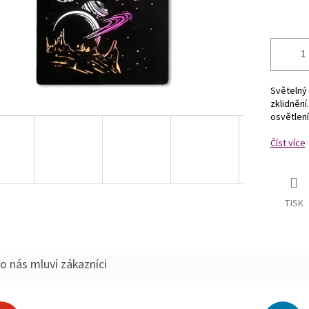
Světelný 
zklidnění
osvětlení
Číst více
TISK
o nás mluví zákazníci