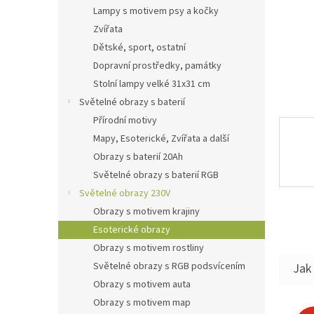
n
Lampy s motivem psy a kočky
e
Zvířata
l
Dětské, sport, ostatní
Dopravní prostředky, památky
Stolní lampy velké 31x31 cm
Světelné obrazy s baterií
Přírodní motivy
Mapy, Esoterické, Zvířata a další
Obrazy s baterií 20Ah
Světelné obrazy s baterií RGB
Světelné obrazy 230V
Obrazy s motivem krajiny
Esoterické obrazy
Obrazy s motivem rostliny
Světelné obrazy s RGB podsvícením
Jak 
Obrazy s motivem auta
Obrazy s motivem map