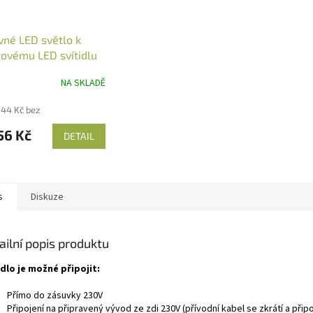
vné LED světlo k
ovému LED svítidlu
NA SKLADĚ
,44 Kč bez
56 Kč
DETAIL
s
Diskuze
ailní popis produktu
idlo je možné připojit:
Přímo do zásuvky 230V
Připojení na připravený vývod ze zdi 230V (přívodní kabel se zkrátí a přip