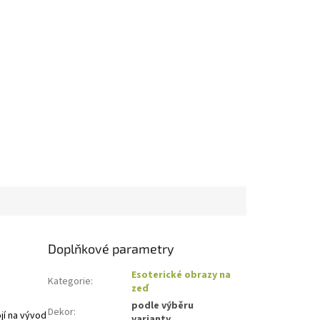
Doplňkové parametry
Esoterické obrazy na
Kategorie
:
zeď
podle výběru
Dekor
:
ojí na vývod
varianty