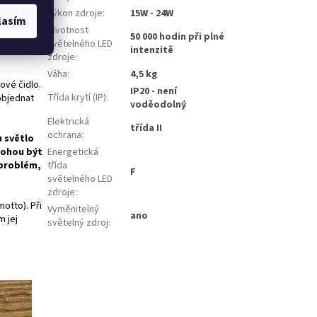
Výkon zdroje
:
15W - 24W
lasím
Životnost
50 000 hodin při plné
světelného LED
padně
intenzitě
zdroje
:
Váha
:
4,5 kg
ové čidlo.
IP20 - není
Třída krytí (IP)
:
 objednat
voděodolný
Elektrická
třída II
ochrana
:
u světlo
Energetická
mohou být
třída
 problém,
F
světelného LED
zdroje
:
motto). Při
Vyměnitelný
ano
 jej
světelný zdroj
: