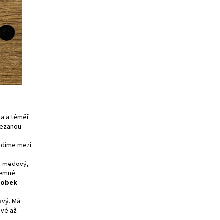
va a téměř
řezanou
řadíme mezi
je medový,
 jemné
robek
avý. Má
ové až