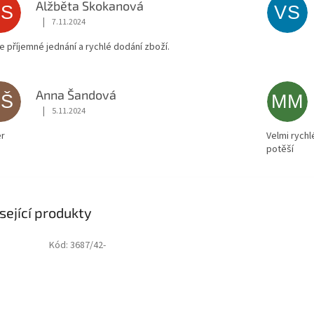
Alžběta Skokanová
AS
VS
|
7.11.2024
Hodnocení obchodu je 5 z 5 hvězdiček.
ce příjemné jednání a rychlé dodání zboží.
Anna Šandová
AŠ
MM
|
5.11.2024
Hodnocení obchodu je 5 z 5 hvězdiček.
r
Velmi rychl
potěší
sející produkty
Kód:
3687/42-