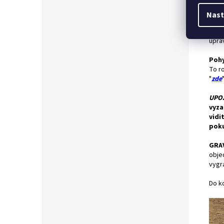
Nast
Rozm
upra
Pohy
To ro
"
zde
UPO
vyza
vidi
poku
GRA
obje
vygr
Do ko