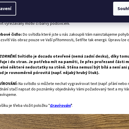
avení
Souh
ěr svítidla:
Obrazové svítidlo si můžete
objednat
i v jiném rozměru, pří
vit vyřezávaný motiv či barvy podsvícení.
bové čidlo:
Do svítidla které jste u nás zakoupili Vám nainstalujeme pohyb
zsvítí Vás obraz pouze ve Vaší přítomnosti, šetříte tak energii. Úpravu lze
"
ZORNĚNÍ:
Svítidlo je dozadu otevřené (nemá zadní desku), díky tom
řuje i do stran. Je potřeba mít na paměti, že přes prořezané části 
telné některé nedostatky na stěně. Stěna nemusí být bílá a není ani
d je rovnoměrně pórovitá (např. nějaký hrubý štuk).
VÍROVÁNÍ:
Na svítidlo si můžete nechat vygravírovat text (např. přání nebo 
dnání stačí napsat do poznámky objednávky Vámi požadovaný text a my Vám
avírujeme.
šíku je třeba vložit položku "
Gravírování
".