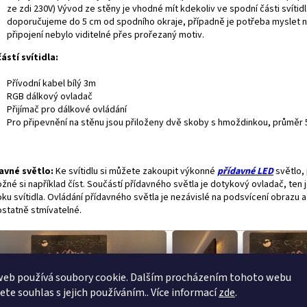
ze zdi 230V) Vývod ze stěny je vhodné mít kdekoliv ve spodní části svítidl
doporučujeme do 5 cm od spodního okraje, případně je potřeba myslet n
připojení nebylo viditelné přes prořezaný motiv.
ástí svítidla:
Přívodní kabel bílý 3m
RGB dálkový ovladač
Přijímač pro dálkové ovládání
Pro připevnění na stěnu jsou přiloženy dvě skoby s hmoždinkou, průměr
avné světlo:
Ke svítidlu si můžete zakoupit výkonné
přídavné
LED
světlo,
žné si například číst. Součástí přídavného světla je dotykový ovladač, ten 
ku svítidla. Ovládání přídavného světla je nezávislé na podsvícení obrazu a
statně stmívatelné.
web používá soubory cookie. Dalším procházením tohoto webu
jete souhlas s jejich používáním.. Více informací
zde
.