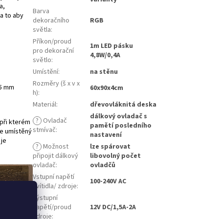
a,
Barva
a to aby
dekoračního
RGB
světla
:
Příkon/proud
1m LED pásku
pro dekorační
4,8W/0,4A
světlo
:
Umístění
:
na stěnu
Rozměry (š x v x
 5 mm
60x90x4cm
h)
:
Materiál
:
dřevovláknitá deska
dálkový ovladač s
?
Ovladač
 při kterém
pamětí posledního
stmívač
:
je umístěný
nastavení
 je
?
Možnost
lze spárovat
připojit dálkový
libovolný počet
ovladač
:
ovladčů
Vstupní napětí
100-240V AC
svítidla/ zdroje
:
Výstupní
napětí/proud
12V DC/1,5A-2A
zdroje
: