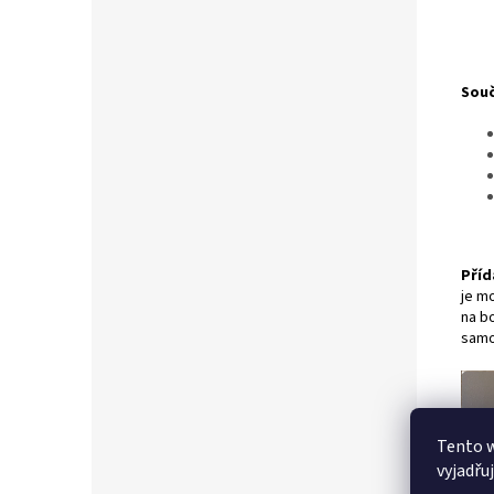
Souč
Příd
je mo
na bo
samo
Tento 
vyjadřu