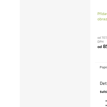
Přída
obraz
od 707
DPH
8
od
Popi
Det
Svít