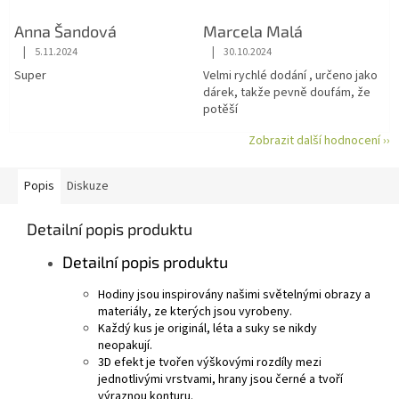
Anna Šandová
Marcela Malá
|
|
5.11.2024
30.10.2024
Hodnocení obchodu je 5 z 5 hvězdiček.
Hodnocení obchodu je 5 z 5 hvězdiče
Super
Velmi rychlé dodání , určeno jako
dárek, takže pevně doufám, že
potěší
Zobrazit další hodnocení ››
Popis
Diskuze
Detailní popis produktu
Detailní popis produktu
Hodiny jsou inspirovány našimi světelnými obrazy a
materiály, ze kterých jsou vyrobeny.
Každý kus je originál, léta a suky se nikdy
neopakují.
3D efekt je tvořen výškovými rozdíly mezi
jednotlivými vrstvami, hrany jsou černé a tvoří
výraznou konturu.