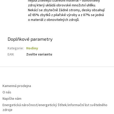
nejudržitelnější stavební materiál – obnovitelný
zdroj který ukládá obrovské množství uhlíku.
Nekácí se zbytečně žádné stromy, desky obsahují
až 65% zbytků z pilařské výroby a z 87% se jedná
o materiál z obnovitelných zdrojů.
Doplňkové parametry
Kategorie
:
Hodiny
EAN
:
Zvolte variantu
Z
á
p
a
Kamenná prodejna
t
O nás
í
Napište nám
Energetická náročnost/energetický štítek/informační list světelného
zdroje