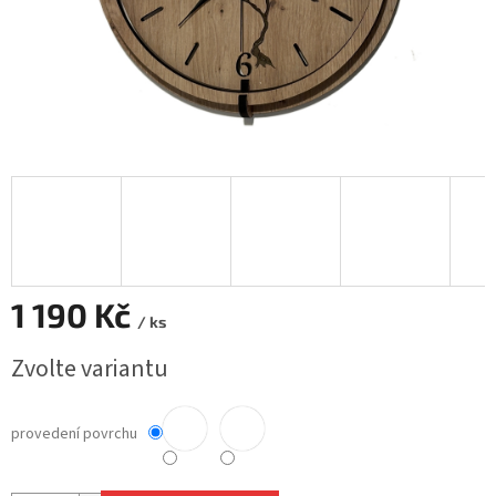
1 190 Kč
/ ks
Měrná
Zvolte variantu
cena:
provedení povrchu