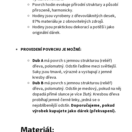
Povrch hodin evokuje přírodní struktury a působí
přirozeně, harmonicky.
Hodiny jsou vyrobeny z dřevovláknitých desek,
87% materiálu je z obnovitelných zdrojů.
Hodiny jsou praktickou dekorací a potěší i jako
originální dárek.
PROVEDENÍ POVRCHU JE MOŽNÉ:
Dub A
má povrch s jemnou strukturou (reliéf)
dřeva, polomatný. Odstín řadíme mezi světlejší.
Suky jsou tmavé, výrazné a vystupují z jemné
kresby dřeva.
Dub B
má povrch s jemnou strukturou (reliéf)
dřeva, polomatný. Odstín je medový, pokud na něj
dopadá přímé slunce je více žlutý. Kresbou dřeva
probíhají jemné černé linky, jedná se o
nejoblíbenější odstín.
Doporučujeme, pokud
výrobek kupujete jako dárek (překvapení).
Materiál: