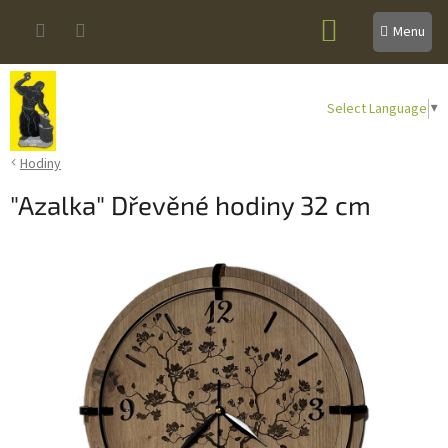
Přejít
NÁKUPNÍ
na
obsah
KOŠÍK
Select Language
▼
Hodiny
"Azalka" Dřevěné hodiny 32 cm