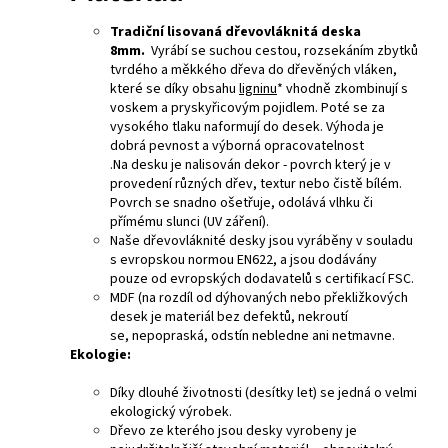
Tradiční lisovaná dřevovláknitá deska
8mm.
Vyrábí se suchou cestou, rozsekáním zbytků
tvrdého a měkkého dřeva do dřevěných vláken,
které se díky obsahu
ligninu
* vhodně zkombinují s
voskem a pryskyřicovým pojidlem. Poté se za
vysokého tlaku naformují do desek. Výhoda je
dobrá pevnost a výborná opracovatelnost
.Na desku je nalisován dekor - povrch který je v
provedení různých dřev, textur nebo čistě bílém.
Povrch se snadno ošetřuje, odolává vlhku či
přímému slunci (UV záření).
Naše dřevovláknité desky jsou vyráběny v souladu
s evropskou normou EN622, a jsou dodávány
pouze od evropských dodavatelů s certifikací FSC.
MDF (na rozdíl od dýhovaných nebo překližkových
desek je materiál bez defektů, nekroutí
se, nepopraská, odstín nebledne ani netmavne.
Ekologie:
Díky dlouhé životnosti (desítky let) se jedná o velmi
ekologický výrobek.
Dřevo ze kterého jsou desky vyrobeny je