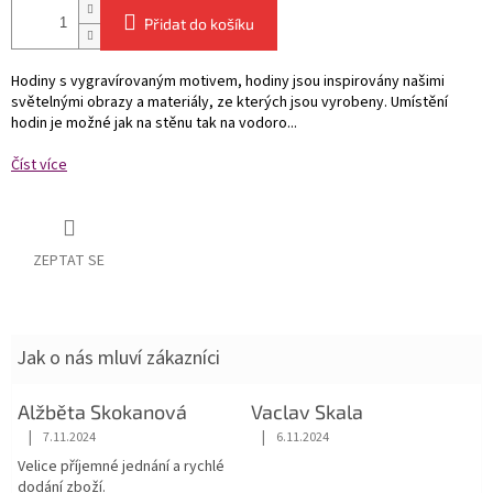
Přidat do košíku
Hodiny s vygravírovaným motivem, hodiny jsou inspirovány našimi
světelnými obrazy a materiály, ze kterých jsou vyrobeny. Umístění
hodin je možné jak na stěnu tak na vodoro...
Číst více
ZEPTAT SE
Jak o nás mluví zákazníci
Alžběta Skokanová
Vaclav Skala
|
|
7.11.2024
6.11.2024
Hodnocení obchodu je 5 z 5 hvězdiček.
Hodnocení obchodu je 5 z 5 hvězdiče
Velice příjemné jednání a rychlé
dodání zboží.