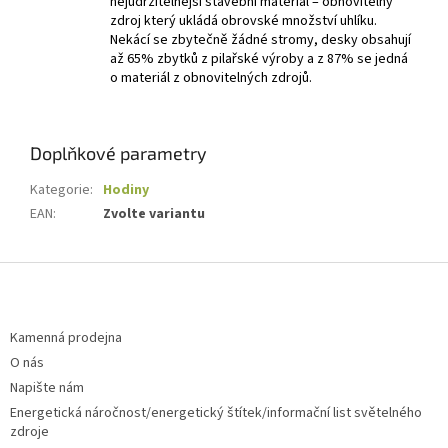
nejudržitelnější stavební materiál – obnovitelný
zdroj který ukládá obrovské množství uhlíku.
Nekácí se zbytečně žádné stromy, desky obsahují
až 65% zbytků z pilařské výroby a z 87% se jedná
o materiál z obnovitelných zdrojů.
Doplňkové parametry
Kategorie
:
Hodiny
EAN
:
Zvolte variantu
Z
á
p
a
Kamenná prodejna
t
O nás
í
Napište nám
Energetická náročnost/energetický štítek/informační list světelného
zdroje