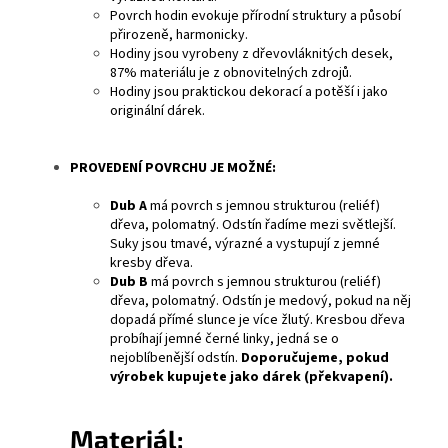
Povrch hodin evokuje přírodní struktury a působí
přirozeně, harmonicky.
Hodiny jsou vyrobeny z dřevovláknitých desek,
87% materiálu je z obnovitelných zdrojů.
Hodiny jsou praktickou dekorací a potěší i jako
originální dárek.
PROVEDENÍ POVRCHU JE MOŽNÉ:
Dub A
má povrch s jemnou strukturou (reliéf)
dřeva, polomatný. Odstín řadíme mezi světlejší.
Suky jsou tmavé, výrazné a vystupují z jemné
kresby dřeva.
Dub B
má povrch s jemnou strukturou (reliéf)
dřeva, polomatný. Odstín je medový, pokud na něj
dopadá přímé slunce je více žlutý. Kresbou dřeva
probíhají jemné černé linky, jedná se o
nejoblíbenější odstín.
Doporučujeme, pokud
výrobek kupujete jako dárek (překvapení).
Materiál: