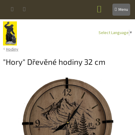
Přejít
NÁKUPNÍ
na
obsah
KOŠÍK
Select Language
▼
Hodiny
"Hory" Dřevěné hodiny 32 cm