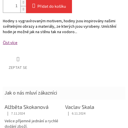
Přidat do košíku
Hodiny s vygravírovaným motivem, hodiny jsou inspirovány našimi
světelnými obrazy a materiály, ze kterých jsou vyrobeny. Umístění
hodin je možné jak na stěnu tak na vodoro...
Číst více
ZEPTAT SE
Jak o nás mluví zákazníci
Alžběta Skokanová
Vaclav Skala
|
|
7.11.2024
6.11.2024
Hodnocení obchodu je 5 z 5 hvězdiček.
Hodnocení obchodu je 5 z 5 hvězdiče
Velice příjemné jednání a rychlé
dodání zboží.