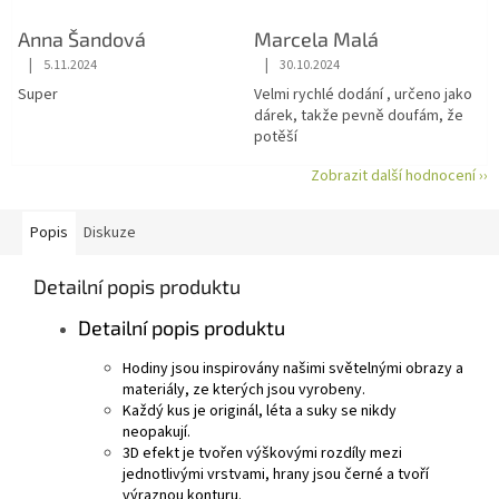
Anna Šandová
Marcela Malá
|
|
5.11.2024
30.10.2024
Hodnocení obchodu je 5 z 5 hvězdiček.
Hodnocení obchodu je 5 z 5 hvězdiče
Super
Velmi rychlé dodání , určeno jako
dárek, takže pevně doufám, že
potěší
Zobrazit další hodnocení ››
Popis
Diskuze
Detailní popis produktu
Detailní popis produktu
Hodiny jsou inspirovány našimi světelnými obrazy a
materiály, ze kterých jsou vyrobeny.
Každý kus je originál, léta a suky se nikdy
neopakují.
3D efekt je tvořen výškovými rozdíly mezi
jednotlivými vrstvami, hrany jsou černé a tvoří
výraznou konturu.