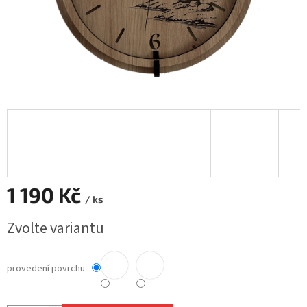
1 190 Kč
/ ks
Měrná
Zvolte variantu
cena:
provedení povrchu