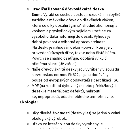
Tradiční lisovaná dřevovláknitá deska
8mm.
Vyrábí se suchou cestou, rozsekáním zbytků
tvrdého a měkkého dřeva do dřevěných vláken,
které se díky obsahu
ligninu
* vhodně zkombinují s
voskem a pryskyřicovým pojidlem. Poté se za
vysokého tlaku naformují do desek. Výhoda je
dobrá pevnost a výborná opracovatelnost
.Na desku je nalisován dekor - povrch který je v
provedení různých dřev, textur nebo čistě bílém.
Povrch se snadno ošetřuje, odolává vlhku či
přímému slunci (UV záření).
Naše dřevovláknité desky jsou vyráběny v souladu
s evropskou normou EN622, a jsou dodávány
pouze od evropských dodavatelů s certifikací FSC.
MDF (na rozdíl od dýhovaných nebo překližkových
desek je materiál bez defektů, nekroutí
se, nepopraská, odstín nebledne ani netmavne.
Ekologie:
Díky dlouhé životnosti (desítky let) se jedná o velmi
ekologický výrobek.
Dřevo ze kterého jsou desky vyrobeny je