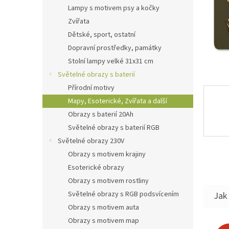
n
Lampy s motivem psy a kočky
e
Zvířata
l
Dětské, sport, ostatní
Dopravní prostředky, památky
Stolní lampy velké 31x31 cm
Světelné obrazy s baterií
Přírodní motivy
Mapy, Esoterické, Zvířata a další
Obrazy s baterií 20Ah
Světelné obrazy s baterií RGB
Světelné obrazy 230V
Obrazy s motivem krajiny
Esoterické obrazy
Obrazy s motivem rostliny
Světelné obrazy s RGB podsvícením
Jak 
Obrazy s motivem auta
Obrazy s motivem map