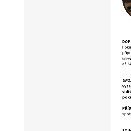
DOP
Pokud
připr
unive
až 24
UPO
vyza
vidi
poku
PŘÍ
spot
SOUČ