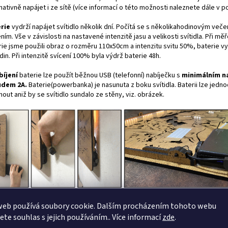
nativně napájet i ze sítě (více informací o této možnosti naleznete dále v p
rie
vydrží napájet svítidlo několik dní. Počítá se s několikahodinovým veče
ním. Vše v závislosti na nastavené intenzitě jasu a velikosti svítidla. Při mě
rie jsme použili obraz o rozměru 110x50cm a intenzitu svitu 50%, baterie v
in. Při intenzitě svícení 100% byla výdrž baterie 48h.
bíjení
baterie lze použít běžnou USB (telefonní) nabíječku s
minimálním n
udem 2A.
Baterie(powerbanka) je nasunuta z boku svítidla. Baterii lze jedn
out aniž by se svítidlo sundalo ze stěny, viz. obrázek.
web používá soubory cookie. Dalším procházením tohoto webu
idlo nabízíme ve dvou variantách:
jete souhlas s jejich používáním.. Více informací
zde
.