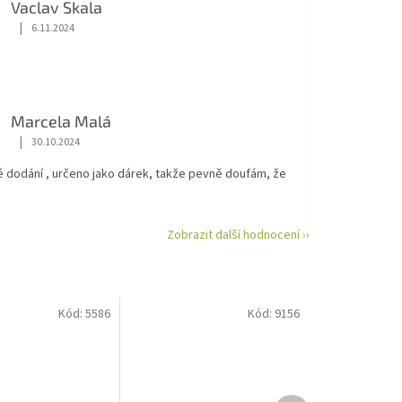
Vaclav Skala
|
6.11.2024
Hodnocení obchodu je 5 z 5 hvězdiček.
Marcela Malá
|
30.10.2024
Hodnocení obchodu je 5 z 5 hvězdiček.
é dodání , určeno jako dárek, takže pevně doufám, že
Zobrazit další hodnocení ››
Kód:
5586
Kód:
9156
Další