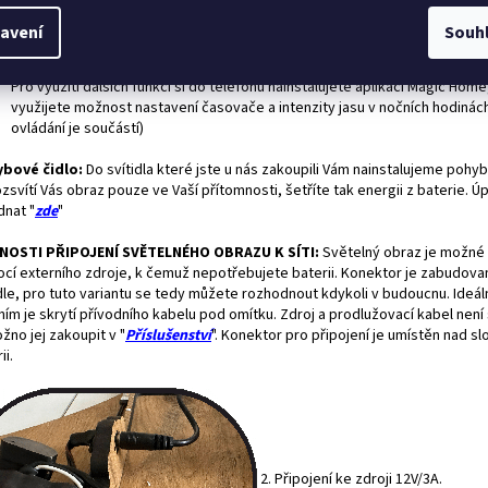
první možnost: S
vítidlo
je možné ovládat/stmívat pouze dálkovým ovlad
Dálkový ovladač je součástí. U RGB svítidla není možné ovládání na obraze
avení
Souh
druhá možnost: Svítidlo je možné zapnout dálkovým ovladačem
nebo se 
přes WiFi k vašemu routru/ telefonu. K telefonu se lze připojit přímo.
Pro využití dalších funkcí si do telefonu nainstalujete aplikaci Magic Home
využijete možnost nastavení časovače a intenzity jasu v nočních hodinác
ovládání je součástí)
bové čidlo:
Do svítidla které jste u nás zakoupili Vám nainstalujeme pohyb
zsvítí Vás obraz pouze ve Vaší přítomnosti, šetříte tak energii z baterie. Ú
dnat "
zde
"
OSTI PŘIPOJENÍ SVĚTELNÉHO OBRAZU K SÍTI:
Světelný obraz je možné 
cí externího zdroje, k čemuž nepotřebujete baterii. Konektor je zabudova
idle, pro tuto variantu se tedy můžete rozhodnout kdykoli v budoucnu. Ideál
ím je skrytí přívodního kabelu pod omítku. Zdroj a prodlužovací kabel není
žno jej zakoupit v "
Příslušenství
". Konektor pro připojení je umístěn nad s
ii.
2. Připojení ke zdroji 12V/3A.