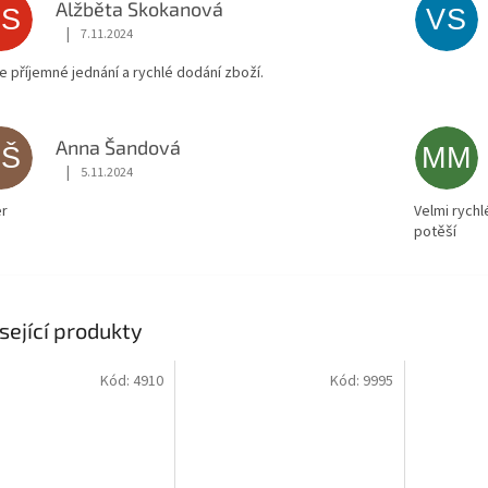
Alžběta Skokanová
AS
VS
|
7.11.2024
Hodnocení obchodu je 5 z 5 hvězdiček.
ce příjemné jednání a rychlé dodání zboží.
Anna Šandová
AŠ
MM
|
5.11.2024
Hodnocení obchodu je 5 z 5 hvězdiček.
r
Velmi rychl
potěší
sející produkty
Kód:
4910
Kód:
9995