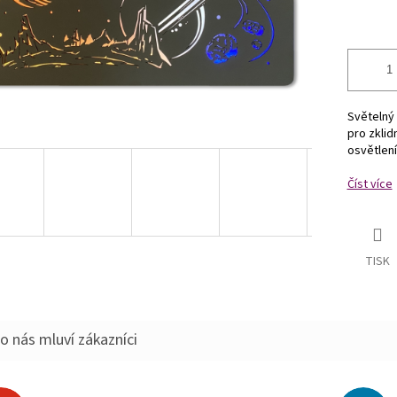
Světelný 
pro zklid
osvětlení
Číst více
TISK
o nás mluví zákazníci