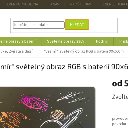
KAMENNÁ PRODEJNA
O NÁS
NAPIŠTE NÁM
ENERGETICKÁ 
HLEDAT
elné obrazy s baterií
Světelné obrazy 230V
Hodiny
Přísl
cké, Zvířata a další
"Vesmír" světelný obraz RGB s baterií 90x60cm
mír" světelný obraz RGB s baterií 90
od
Měrná
Zvolt
cena:
proveden
povrchu