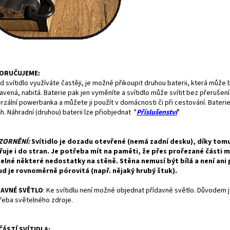
ORUČUJEME:
 svítidlo využíváte častěji, je možné přikoupit druhou baterii, která může 
avená, nabitá. Baterie pak jen vyměníte a svítidlo může svítit bez přerušení.
rzální powerbanka a můžete ji použít v domácnosti či při cestování. Baterie 
h. Náhradní (druhou) baterii lze přiobjednat "
Příslušenství
"
ZORNĚNÍ:
Svítidlo je dozadu otevřené (nemá zadní desku), díky tom
řuje i do stran. Je potřeba mít na paměti, že přes prořezané části 
telné některé nedostatky na stěně. Stěna nemusí být bílá a není ani
d je rovnoměrně pórovitá (např. nějaký hrubý štuk).
DAVNÉ SVĚTLO
:
Ke svítidlu není možné objednat přídavné světlo. Důvodem 
řeba světelného zdroje.
ÁSTÍ SVÍTIDLA: