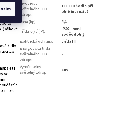
ačem.
Životnost
100 000 hodin při
.
lasím
světelného LED
plné intenzitě
připojíte
zdroje
:
Váha (kg)
:
4,1
, po té
IP20 - není
h. (Dálkové
Třída krytí (IP)
:
voděodolný
Elektrická ochrana
:
třída III
ové čidlo.
Energetická třída
pravu lze
světelného LED
F
zdroje
:
Vyměnitelný
napájet i
ano
světelný zdroj
:
ný ve
ním
 součástí a
lotem pro