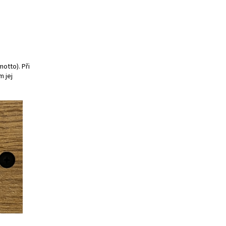
motto). Při
 jej