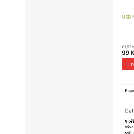
USB N
81,82 
99 
D
Popi
Det
V př
vývo
svíti