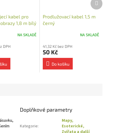
produkt
ecí kabel pro
Prodlužovací kabel 1,5 m
obrazy 1,8 m bílý
černý
NA SKLADĚ
NA SKLADĚ
ez DPH
41,32 Kč bez DPH
50 Kč
šíku
Do košíku
Doplňkové parametry
zásuvku,
Mapy,
ešením
Kategorie
:
Esoterické,
Zvířata a další