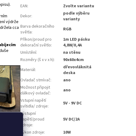
opisu).
EAN
:
Zvolte variantu
podle výběru
rním
Dekor
:
varianty
ření výdrže
Barva dekoračního
ydržela cca
RGB
světla
:
Příkon/proud pro
1m LED pásku
abíjecím
dekorační světlo
:
4,8W/0,4A
oduše
Umístění
:
na stěnu
Rozměry (š x v x h)
:
90x60x4cm
dřevovláknitá
Materiál
:
deska
Ovladač stmívač
:
ano
Možnost připojit
ano
dálkový ovladač
:
Vstupní napětí
5V - 9V DC
svítidla/ zdroje
:
Výstupní
napětí/proud
5V DC/2A
zdroje
:
Výkon zdroje
:
10W