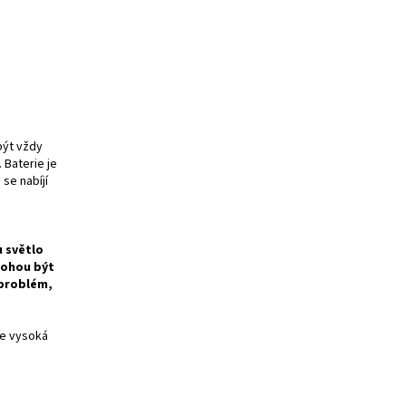
být vždy
 Baterie je
se nabíjí
u světlo
mohou být
 problém,
je vysoká