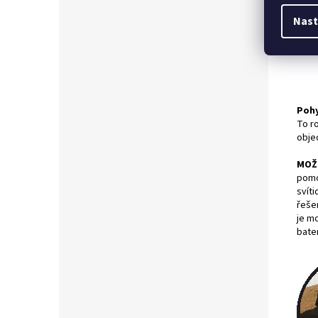
Nast
Pohy
To ro
obje
MOŽN
pomo
svít
řešen
je mo
bater