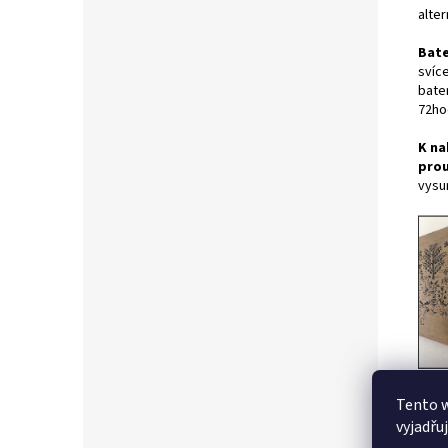
alter
Bate
svíce
bate
72hod
K na
pro
vysun
Tento 
Svít
vyjadřu