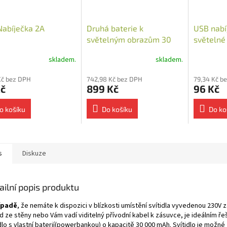
abíječka 2A
Druhá baterie k
USB nabíj
světelným obrazům 30
světelné 
000 mAh
skladem.
skladem.
Kč bez DPH
742,98 Kč bez DPH
79,34 Kč b
Kč
899 Kč
96 Kč
o košíku
Do košíku
Do ko
s
Diskuze
ailní popis produktu
ípadě
, že nemáte k dispozici v blízkosti umístění svítidla vyvedenou 230V 
d ze stěny nebo Vám vadí viditelný přívodní kabel k zásuvce, je ideálním ř
dlo s vlastní baterií(powerbankou) o kapacitě 30 000 mAh. Svítidlo je možné