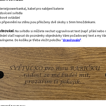
terie(powerbanka), kabel pro nabíjení baterie
dsvícení svítidla
lkové ovládání
ro připevnění na stěnu jsou přiloženy dvě skoby s 5mm hmoždinkami.
VÍROVÁNÍ:
Na svítidlo si můžete nechat vygravírovat text (např. přání nebo 
dnání stačí napsat do poznámky objednávky Vámi požadovaný text a my Vám
avírujeme.
Do košíku je třeba vložit položku
"
Gravírování
"
.