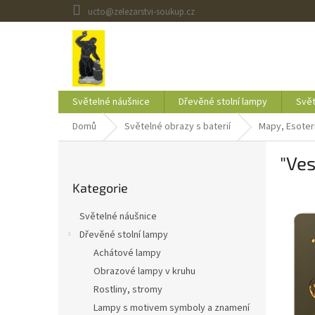
Přejít
ucto@zelezarstvi-soukup.cz
na
obsah
Světelné náušnice
Dřevěné stolní lampy
Svět
Domů
Světelné obrazy s baterií
Mapy, Esoteri
P
"Ves
o
Přeskočit
s
Kategorie
kategorie
t
r
Světelné náušnice
a
Dřevěné stolní lampy
n
Achátové lampy
n
í
Obrazové lampy v kruhu
p
Rostliny, stromy
a
Lampy s motivem symboly a znamení