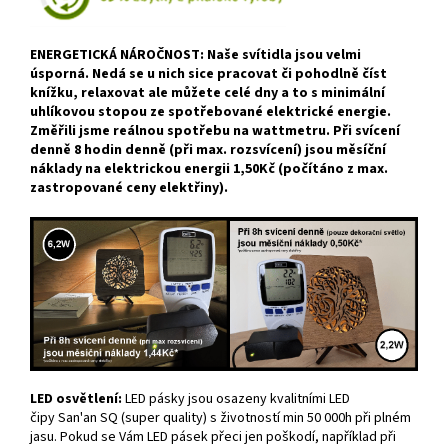
ENERGETICKÁ NÁROČNOST: Naše svítidla jsou velmi
úsporná. Nedá se u nich sice pracovat či pohodlně číst
knížku, relaxovat ale můžete celé dny a to s minimální
uhlíkovou stopou ze spotřebované elektrické energie.
Změřili jsme reálnou spotřebu na wattmetru. Při svícení
denně 8 hodin denně (při max. rozsvícení) jsou měsíční
náklady na elektrickou energii 1,50Kč (počítáno z max.
zastropované ceny elektřiny).
LED osvětlení:
LED pásky jsou osazeny kvalitními LED
čipy San'an SQ (super quality) s životností min 50 000h při plném
jasu. Pokud se Vám LED pásek přeci jen poškodí, například při