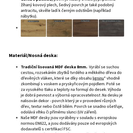
žíhaný kovový plech, šedivý povrch je také podobný
antracitu, skvěle ladí k černým odstínům (například
nábytku).
Materiál/Nosná deska:
Tradiční lisovaná MDF deska 8mm.
Vyrábí se suchou
cestou, rozsekáním zbytků tvrdého a měkkého dřeva do
dřevěných vláken, které se díky obsahu
ligninu
* vhodně
zkombinují s voskem a pryskyřicovým pojidlem. Poté se
za vysokého tlaku a teploty na formují do desek. Výhoda
je dobrá pevnost a výborná opracovatelnost .Na desku je
nalisován dekor - povrch který je v provedení různých
dřev, textur nebo čistě bílém. Povrch se snadno ošetřuje,
odolává vlhku či přímému slunci (UV záření).
Naše MDF desky jsou vyráběny v souladu s evropskou
normou EN622, a jsou dodávány pouze od evropských
dodavatelů s certifikací FSC.