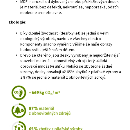
MDF -na rozdíl od dýhovaných nebo překližkových desek
je materiál bez defektů, nekroutí se, nepopraská, odstín
nebledne ani netmavne.
Ekologie:
Díky dlouhé životnosti (desítky let) se jedná o velmi
ekologický výrobek, navíc lze všechny elektro-
komponenty snadno vyměnit. Věříme že naše obrazy
budou svítit ještě našim dětem.
Dřevo ze kterého jsou desky vyrobeny je nejudržitelnější
stavební materiál – obnovitelný zdroj který ukládá
obrovské množství uhlíku. Nekácí se zbytečně žádné
stromy, desky obsahují až 65% zbytků z pilařské výroby a
z 87% se jedná o materiál z obnovitelných zdrojů.