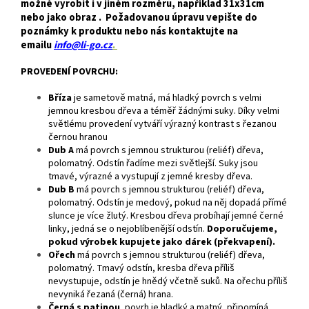
možné vyrobit i v jiném rozměru, například 31x31cm
nebo jako obraz . Požadovanou úpravu vepište do
poznámky k produktu nebo nás kontaktujte na
emailu
info@li-go.cz
.
PROVEDENÍ POVRCHU:
Bříza
je
sametově matná, má hladký povrch s velmi
jemnou kresbou dřeva a téměř žádnými suky. Díky velmi
světlému provedení vytváří výrazný kontrast s řezanou
černou hranou
Dub A
má povrch s jemnou strukturou (reliéf) dřeva,
polomatný. Odstín řadíme mezi světlejší. Suky jsou
tmavé, výrazné a vystupují z jemné kresby dřeva.
Dub B
má povrch s jemnou strukturou (reliéf) dřeva,
polomatný. Odstín je medový, pokud na něj dopadá přímé
slunce je více žlutý. Kresbou dřeva probíhají jemné černé
linky, jedná se o nejoblíbenější odstín.
Doporučujeme,
pokud výrobek kupujete jako dárek (překvapení).
Ořech
má povrch s jemnou strukturou (reliéf) dřeva,
polomatný. Tmavý odstín, kresba dřeva příliš
nevystupuje, odstín je hnědý včetně suků. Na ořechu příliš
nevyniká řezaná (černá) hrana.
Černá s patinou
, povrh je hladký a matný, připomíná