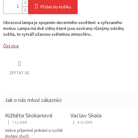
Přidat do košíku
Obrazová lampa je spojením decentního osvětlení a vyřezaného
motivu. Lampa má dvě stěny které jsou osvíceny různýmy odstíny
světla, to vytváří užasnou světelnou atmosféru...
Číst více
ZEPTAT SE
Jak o nás mluví zákazníci
Alžběta Skokanová
Vaclav Skala
|
|
7.11.2024
6.11.2024
Hodnocení obchodu je 5 z 5 hvězdiček.
Hodnocení obchodu je 5 z 5 hvězdiče
Velice příjemné jednání a rychlé
dodání zboží.