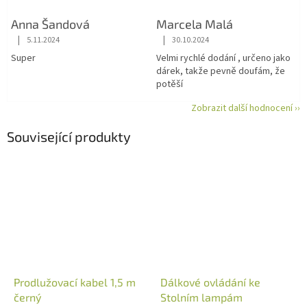
Anna Šandová
Marcela Malá
|
|
5.11.2024
30.10.2024
Hodnocení obchodu je 5 z 5 hvězdiček.
Hodnocení obchodu je 5 z 5 hvězdiče
Super
Velmi rychlé dodání , určeno jako
dárek, takže pevně doufám, že
potěší
Zobrazit další hodnocení ››
Související produkty
Prodlužovací kabel 1,5 m
Dálkové ovládání ke
černý
Stolním lampám