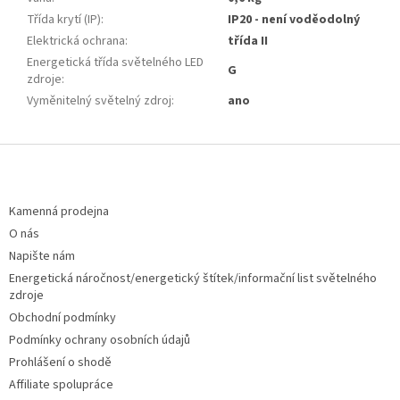
Třída krytí (IP)
:
IP20 - není voděodolný
Elektrická ochrana
:
třída II
Energetická třída světelného LED
G
zdroje
:
Vyměnitelný světelný zdroj
:
ano
Z
á
p
a
Kamenná prodejna
t
O nás
í
Napište nám
Energetická náročnost/energetický štítek/informační list světelného
zdroje
Obchodní podmínky
Podmínky ochrany osobních údajů
Prohlášení o shodě
Affiliate spolupráce