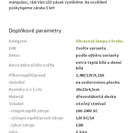
manipulaci, rádi Vám LED pásek vyměníme. Na osvětlení
poskytujeme záruku 5 let!
Doplňkové parametry
Kategorie
:
Obrazové lampy v kruhu
EAN
:
Zvolte variantu
Dekor
:
podle výběru varianty
extra teplá bílá a denní
Barva dekoračního světla
:
bílá
Příkon/napětí/proud
:
2,4W/12V/0,15A
Umístění
:
na vodorovnou plochu
Rozměry (v x š x h)
:
20x22x4,5cm
Materiál
:
dřevovláknitá deska
Ovladač
:
otočný stmívač
- vstupní napětí zdroje
:
100-240V AC
- výstupní napětí/proud zdroje
:
12V DC/1A
- výkon zdroje
:
12W
Váha
:
0,6 kg