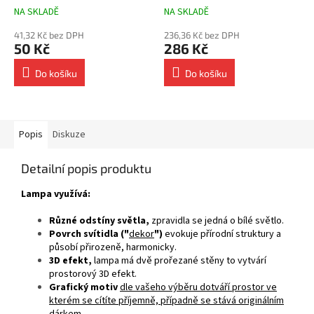
NA SKLADĚ
NA SKLADĚ
41,32 Kč bez DPH
236,36 Kč bez DPH
50 Kč
286 Kč
Do košíku
Do košíku
Popis
Diskuze
Detailní popis produktu
Lampa využívá:
Různé odstíny světla,
zpravidla se jedná o bílé světlo.
Povrch svítidla ("
dekor
")
evokuje přírodní struktury a
působí přirozeně, harmonicky.
3D efekt,
lampa má dvě prořezané stěny to vytvárí
prostorový 3D efekt.
Grafický motiv
dle vašeho výběru dotváří prostor ve
kterém se cítíte příjemně, případně se stává originálním