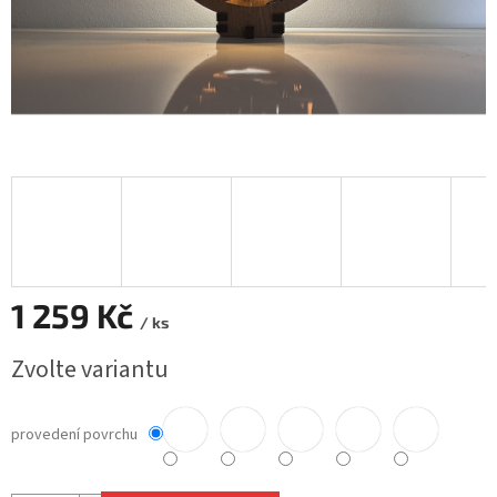
1 259 Kč
/ ks
Měrná
Zvolte variantu
cena:
provedení povrchu