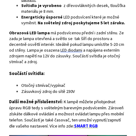
dárkem.
Svítidlo je vyrobeno
z dřevovláknitých desek, tloušťka
materiálu je 8 mm.
Energeticky úsporné
LED podsvícení které je možné
vyměnit.
Na světelný zdroj poskytujeme 5 let záruku.
Obrazová LED lampa
má podsvícenou přední i zadní stěnu. Ze
zadu je lampa otevřená a světlo se tak šíří do prostoru a
decentně osvětlí interiér. Ideálně pokud lampu umístíte 5-20 cm
od stěny. Lampa je osazena
LED
diodami
a napájena externím
zdrojem napětí na 12V do zásuvky. Součástí svítidla je otočný
stmívač a zdroj.
Součástí svítidla:
Otočný stmívač/vypínač
Zásuvkový zdroj do sítě 230V
Další možné příslušenství:
K lampě můžete přiobjednat
úpravu RGB tedy s volitelným barevným podsvícením. Zároveň
získáte dálkové ovládání a možnost ovládat lampu přes mobilní
telefon. Součástí je také časovač, ten umožní vypnutí/zapnutí
dle vašeho nastavení. Více info zde:
SMART RGB