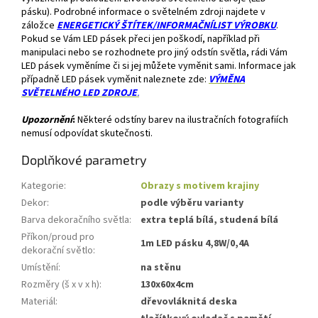
pásku). Podrobné informace o světelném zdroji najdete v
záložce
ENERGETICKÝ ŠTÍTEK/INFORMAČNÍLIST VÝROBKU
.
Pokud se Vám LED pásek přeci jen poškodí, například při
manipulaci nebo se rozhodnete pro jiný odstín světla, rádi Vám
LED pásek vyměníme či si jej můžete vyměnit sami. Informace jak
případně LED pásek vyměnit naleznete zde:
VÝMĚNA
SVĚTELNÉHO LED ZDROJE
.
Upozornění
:
Některé odstíny barev na ilustračních fotografiích
nemusí odpovídat skutečnosti.
Doplňkové parametry
Kategorie
:
Obrazy s motivem krajiny
Dekor
:
podle výběru varianty
Barva dekoračního světla
:
extra teplá bílá, studená bílá
Příkon/proud pro
1m LED pásku 4,8W/0,4A
dekorační světlo
:
Umístění
:
na stěnu
Rozměry (š x v x h)
:
130x60x4cm
Materiál
:
dřevovláknitá deska