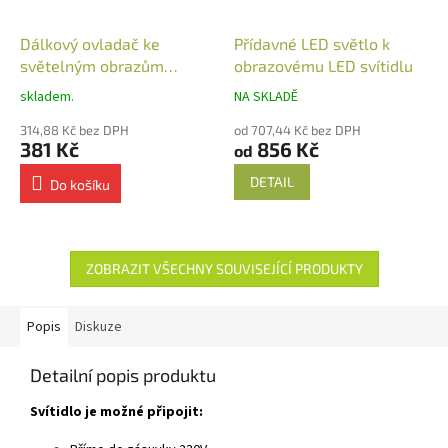
Dálkový ovladač ke
Přídavné LED světlo k
světelným obrazům
obrazovému LED svítidlu
nástěnný
skladem.
NA SKLADĚ
314,88 Kč bez DPH
od 707,44 Kč bez DPH
381 Kč
856 Kč
od
DETAIL
Do košíku
ZOBRAZIT VŠECHNY SOUVISEJÍCÍ PRODUKTY
Popis
Diskuze
Detailní popis produktu
Svítidlo je možné připojit: