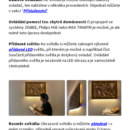
Dálkové ovládání.
Ke svítidlu je možné dokoupit dálkový
ovladač, ten nabízíme v několika provedeních. Objednat můžete
v sekci
"
Příslušenství
"
Ovládání pomocí tzv. chytré domácnosti
či propojení se
systémy ZIGBEE, Philips HUE nebo IKEA TRADFRI je možné, je ale
nutné tuto úpravu doobjednat.
Přídavné světlo:
Ke svítidlu si můžete zakoupit výkonné
přídavné
LED
světlo, při kterém je možné si například číst.
Součástí přídavného světla je dotykový ovladač. Ovládání
přídavného světla je nezávislé na LED obrazu a je samostatně
stmívatelné.
Rozměr svítidla:
Obrazové svítidlo si můžete
objednat
i v
jiném rozměru, případně upravit vyřezávaný motiv či barvy