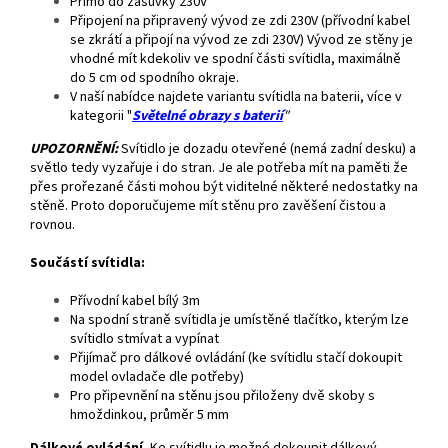
Přímo do zásuvky 230V
Připojení na připravený vývod ze zdi 230V (přívodní kabel
se zkrátí a připojí na vývod ze zdi 230V) Vývod ze stěny je
vhodné mít kdekoliv ve spodní části svítidla, maximálně
do 5 cm od spodního okraje.
V naší nabídce najdete variantu svítidla na baterii, více v
kategorii "
Světelné obrazy s baterií
"
UPOZORNĚNÍ:
Svítidlo je dozadu otevřené (nemá zadní desku) a
světlo tedy vyzařuje i do stran. Je ale potřeba mít na paměti že
přes prořezané části mohou být viditelné některé nedostatky na
stěně. Proto doporučujeme mít stěnu pro zavěšení čistou a
rovnou.
Součástí svítidla:
Přívodní kabel bílý 3m
Na spodní straně svítidla je umístěné tlačítko, kterým lze
svítidlo stmívat a vypínat
Přijímač pro dálkové ovládání (ke svítidlu stačí dokoupit
model ovladače dle potřeby)
Pro připevnění na stěnu jsou přiloženy dvě skoby s
hmoždinkou, průměr 5 mm