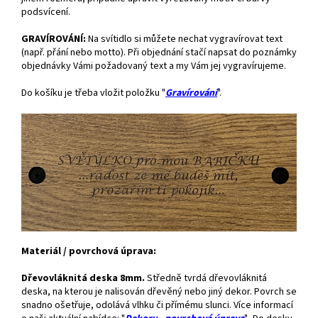
podsvícení.
GRAVÍROVÁNÍ:
Na svítidlo si můžete nechat vygravírovat text
(např. přání nebo motto). Při objednání stačí napsat do poznámky
objednávky Vámi požadovaný text a my Vám jej vygravírujeme.
Do košíku je třeba vložit položku "
Gravírování
".
Materiál / povrchová úprava:
Dřevovláknitá deska 8mm.
Středně tvrdá dřevovláknitá
deska, na kterou je nalisován dřevěný nebo jiný dekor. Povrch se
snadno ošetřuje, odolává vlhku či přímému slunci. Více informací