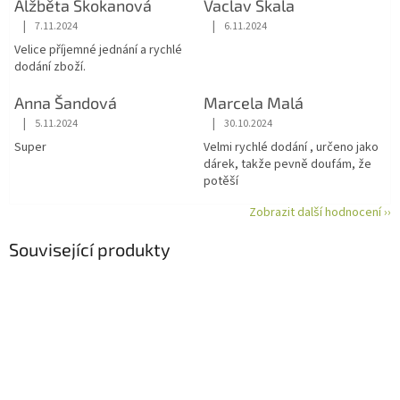
Alžběta Skokanová
Vaclav Skala
|
|
7.11.2024
6.11.2024
Hodnocení obchodu je 5 z 5 hvězdiček.
Hodnocení obchodu je 5 z 5 hvězdiče
Velice příjemné jednání a rychlé
dodání zboží.
Anna Šandová
Marcela Malá
|
|
5.11.2024
30.10.2024
Hodnocení obchodu je 5 z 5 hvězdiček.
Hodnocení obchodu je 5 z 5 hvězdiče
Super
Velmi rychlé dodání , určeno jako
dárek, takže pevně doufám, že
potěší
Zobrazit další hodnocení ››
Související produkty