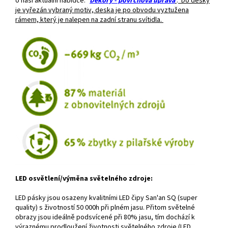
o naši aktuální nabídce: "
Dekory - povrchová úprava
"
.
Do desky
je vyřezán vybraný motiv, deska je po obvodu vyztužena
rámem, který je nalepen na zadní stranu svítidla.
LED osvětlení/výměna světelného zdroje:
LED pásky jsou osazeny kvalitními LED čipy San'an SQ (super
quality) s životností 50 000h při plném jasu. Přitom světelné
obrazy jsou ideálně podsvícené při 80% jasu, tím dochází k
výraznému prodloužení životnosti světelného zdroje (LED