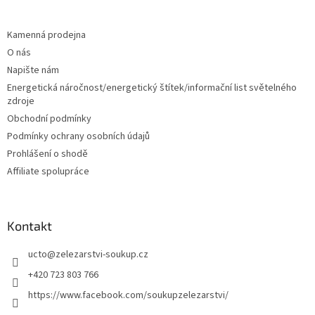
á
p
a
Kamenná prodejna
t
O nás
í
Napište nám
Energetická náročnost/energetický štítek/informační list světelného
zdroje
Obchodní podmínky
Podmínky ochrany osobních údajů
Prohlášení o shodě
Affiliate spolupráce
Kontakt
ucto
@
zelezarstvi-soukup.cz
+420 723 803 766
https://www.facebook.com/soukupzelezarstvi/