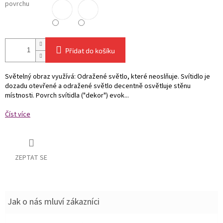
povrchu
Přidat do košíku
Světelný obraz využívá: Odražené světlo, které neoslňuje. Svítidlo je
dozadu otevřené a odražené světlo decentně osvětluje stěnu
místnosti. Povrch svítidla ("dekor") evok...
Číst více
ZEPTAT SE
Jak o nás mluví zákazníci