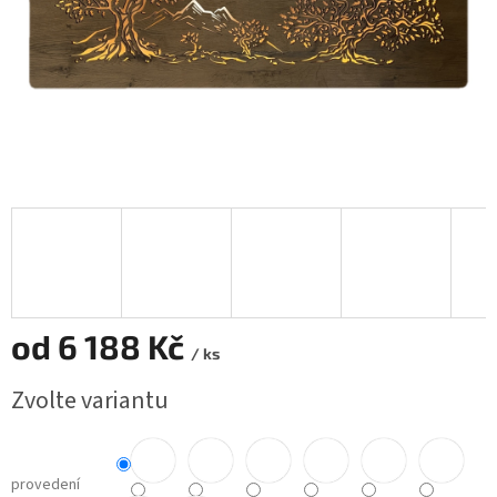
od
6 188 Kč
/ ks
Měrná
Zvolte variantu
cena:
provedení