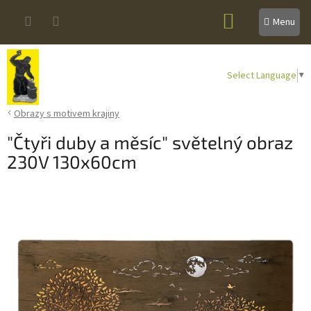
Přejít
NÁKUPNÍ
na
obsah
KOŠÍK
Select Language
▼
Obrazy s motivem krajiny
"Čtyři duby a měsíc" světelný obraz
230V 130x60cm