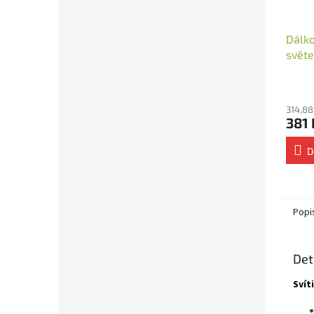
Dálko
svět
nást
314,88
381 
D
Popi
Det
Svít