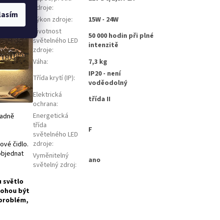
 je
zdroje
:
lasím
Výkon zdroje
:
15W - 24W
Životnost
50 000 hodin při plné
světelného LED
intenzitě
zdroje
:
Váha
:
7,3 kg
IP20 - není
Třída krytí (IP)
:
voděodolný
Elektrická
třída II
ochrana
:
Energetická
padně
třída
F
světelného LED
zdroje
:
ové čidlo.
 objednat
Vyměnitelný
ano
světelný zdroj
:
u světlo
mohou být
 problém,