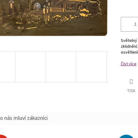
Světelný 
zklidnění
osvětlení
Číst více
TISK
o nás mluví zákazníci