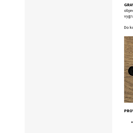
GRA
obje
vygr
Do ko
PRO