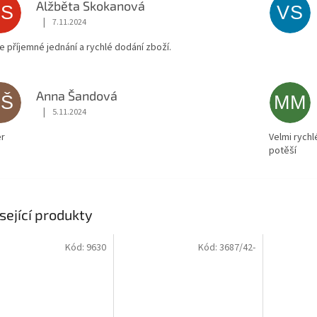
Alžběta Skokanová
AS
VS
|
7.11.2024
Hodnocení obchodu je 5 z 5 hvězdiček.
ce příjemné jednání a rychlé dodání zboží.
Anna Šandová
AŠ
MM
|
5.11.2024
Hodnocení obchodu je 5 z 5 hvězdiček.
r
Velmi rychl
potěší
sející produkty
Kód:
9630
Kód:
3687/42-