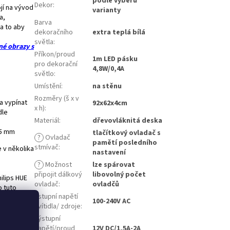
podle výběru
Dekor
:
ojí na vývod
varianty
a,
Barva
a to aby
dekoračního
extra teplá bílá
světla
:
né obrazy s
Příkon/proud
1m LED pásku
pro dekorační
4,8W/0,4A
světlo
:
Umístění
:
na stěnu
Rozměry (š x v
 a vypínat
92x62x4cm
x h)
:
dle
Materiál
:
dřevovláknitá deska
 5 mm
tlačítkový ovladač s
?
Ovladač
pamětí posledního
stmívač
:
 v několika
nastavení
?
Možnost
lze spárovat
připojit dálkový
libovolný počet
ilips HUE
ovladač
:
ovladčů
o tuto
Vstupní napětí
100-240V AC
svítidla/ zdroje
:
 při kterém
Výstupní
je umístěný
napětí/proud
12V DC/1,5A-2A