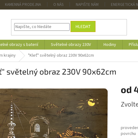
KAMENNÁ PRODEJNA
O NÁS
NAPIŠTE NÁM
ENERGETICKÁ 
HLEDAT
elné obrazy s baterií
Světelné obrazy 230V
Hodiny
Přísl
m krajiny
"Kleť" světelný obraz 230V 90x62cm
eť" světelný obraz 230V 90x62cm
od
4
Měrná
Zvolt
cena:
proveden
povrchu