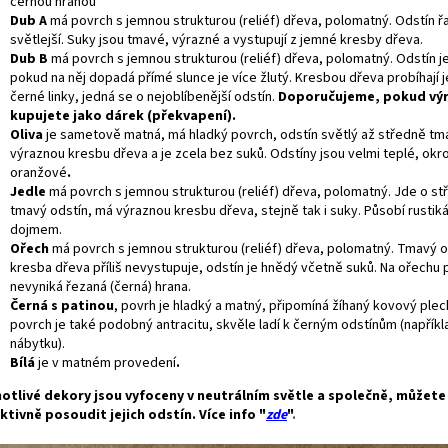
černou hranou
Dub A
má povrch s jemnou strukturou (reliéf) dřeva, polomatný. Odstín 
světlejší. Suky jsou tmavé, výrazné a vystupují z jemné kresby dřeva.
Dub B
má povrch s jemnou strukturou (reliéf) dřeva, polomatný. Odstín 
pokud na něj dopadá přímé slunce je více žlutý. Kresbou dřeva probíhají
černé linky, jedná se o nejoblíbenější odstín.
Doporučujeme, pokud vý
kupujete jako dárek (překvapení).
Oliva
je sametově matná, má hladký povrch, odstín světlý až středně tm
výraznou kresbu dřeva a je zcela bez suků. Odstíny jsou velmi teplé, okr
oranžové
.
Jedle
má povrch s jemnou strukturou (reliéf) dřeva, polomatný. Jde o s
tmavý odstín, má výraznou kresbu dřeva, stejně tak i suky. Působí rustik
dojmem.
Ořech
má povrch s jemnou strukturou (reliéf) dřeva, polomatný. Tmavý o
kresba dřeva příliš nevystupuje, odstín je hnědý včetně suků. Na ořechu p
nevyniká řezaná (černá) hrana.
Černá s patinou
, povrh je hladký a matný, připomíná žíhaný kovový plec
povrch je také podobný antracitu, skvěle ladí k černým odstínům (napříkl
nábytku).
Bílá
je v matném provedení
.
otlivé dekory jsou vyfoceny v neutrálním světle a společně, můžet
ktivně posoudit jejich odstín. Více info "
zde
"
.