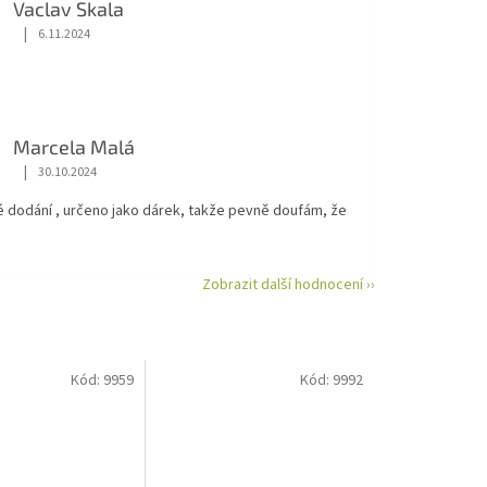
Vaclav Skala
|
6.11.2024
Hodnocení obchodu je 5 z 5 hvězdiček.
Marcela Malá
|
30.10.2024
Hodnocení obchodu je 5 z 5 hvězdiček.
é dodání , určeno jako dárek, takže pevně doufám, že
Zobrazit další hodnocení ››
Kód:
9959
Kód:
9992