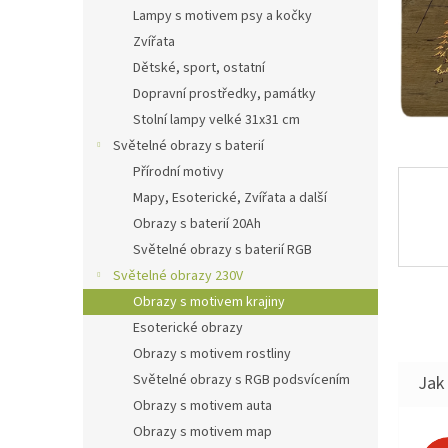
n
Lampy s motivem psy a kočky
e
Zvířata
l
Dětské, sport, ostatní
Dopravní prostředky, památky
Stolní lampy velké 31x31 cm
Světelné obrazy s baterií
Přírodní motivy
Mapy, Esoterické, Zvířata a další
Obrazy s baterií 20Ah
Světelné obrazy s baterií RGB
Světelné obrazy 230V
Obrazy s motivem krajiny
Esoterické obrazy
Obrazy s motivem rostliny
Světelné obrazy s RGB podsvícením
Jak 
Obrazy s motivem auta
Obrazy s motivem map