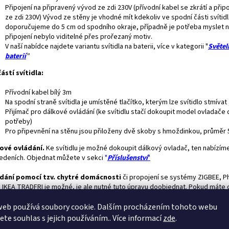
Připojení na připravený vývod ze zdi 230V (přívodní kabel se zkrátí a přip
ze zdi 230V) Vývod ze stěny je vhodné mít kdekoliv ve spodní části svítidl
doporučujeme do 5 cm od spodního okraje, případně je potřeba myslet n
připojení nebylo viditelné přes prořezaný motiv.
V naší nabídce najdete variantu svítidla na baterii, více v kategorii "
Světel
baterií
"
ástí svítidla:
Přívodní kabel bílý 3m
Na spodní straně svítidla je umístěné tlačítko, kterým lze svítidlo stmívat
Přijímač pro dálkové ovládání (ke svítidlu stačí dokoupit model ovladače 
potřeby)
Pro připevnění na stěnu jsou přiloženy dvě skoby s hmoždinkou, průměr
ové ovládání.
Ke svítidlu je možné dokoupit dálkový ovladač, ten nabízíme
edeních. Objednat můžete v sekci
"
Příslušenství
"
dání pomocí tzv. chytré domácnosti
či propojení se systémy ZIGBEE, Ph
 IKEA TRADFRI je možné, je ale nutné tuto úpravu doobjednat. Pokud máte 
u zájem stačí vložit do košíku tuto "
položku"
web používá soubory cookie. Dalším procházením tohoto webu
avné světlo:
Ke svítidlu si můžete zakoupit výkonné
přídavné
LED
světlo,
jete souhlas s jejich používáním.. Více informací
zde
.
žné si například číst. Součástí přídavného světla je dotykový ovladač, ten 