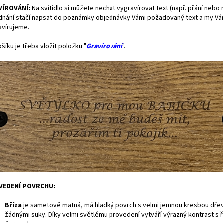
VÍROVÁNÍ:
Na svítidlo si můžete nechat vygravírovat text (např. přání nebo 
dnání stačí napsat do poznámky objednávky Vámi požadovaný text a my Vám
avírujeme.
šíku je třeba vložit položku "
Gravírování
".
VEDENÍ POVRCHU:
Bříza
je
sametově matná, má hladký povrch s velmi jemnou kresbou dře
žádnými suky. Díky velmi světlému provedení vytváří výrazný kontrast s 