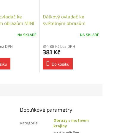
ovladač ke
Dálkový ovladač ke
m obrazům MINI
světelným obrazům
NA SKLADĚ
NA SKLADĚ
bez DPH
314,88 Kč bez DPH
381 Kč
šíku
Do košíku
Doplňkové parametry
Obrazy s motivem
Kategorie
:
krajiny