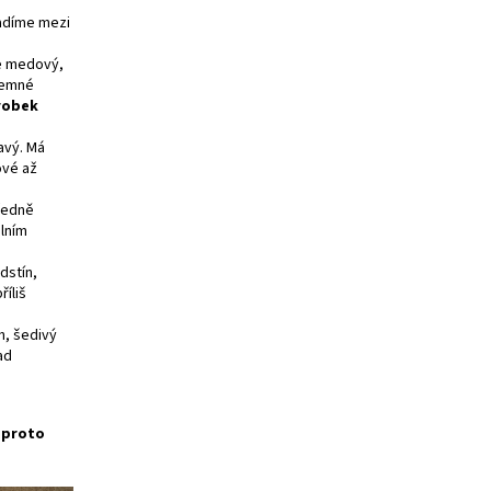
řadíme mezi
je medový,
 jemné
robek
avý. Má
ové až
tředně
álním
dstín,
říliš
h, šedivý
ad
e proto