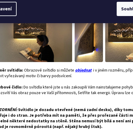
ku svítidla. Ovládání přídavného světla je nezávislé na podsvícení obrazu a
avení
Souh
statně stmívatelné.
ěr svítidla:
Obrazové svítidlo si můžete
objednat
i v jiném rozměru, pří
vit vyřezávaný motiv či barvy podsvícení.
bové čidlo:
Do svítidla které jste u nás zakoupili Vám nainstalujeme pohyb
zsvítí Vás obraz pouze ve Vaší přítomnosti, šetříte tak energii. Úpravu lze
"
ZORNĚNÍ:
Svítidlo je dozadu otevřené (nemá zadní desku), díky tom
řuje i do stran. Je potřeba mít na paměti, že přes prořezané části 
telné některé nedostatky na stěně. Stěna nemusí být bílá a není ani
d je rovnoměrně pórovitá (např. nějaký hrubý štuk).