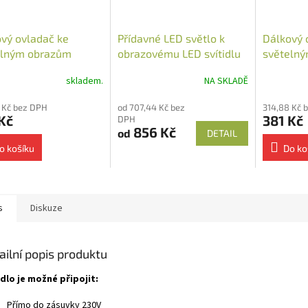
vý ovladač ke
Přídavné LED světlo k
Dálkový 
elným obrazům
obrazovému LED svítidlu
světelný
ěnný
skladem.
NA SKLADĚ
 Kč bez DPH
od 707,44 Kč bez
314,88 Kč 
Kč
381 Kč
DPH
856 Kč
od
DETAIL
o košíku
Do ko
s
Diskuze
ailní popis produktu
idlo je možné připojit:
Přímo do zásuvky 230V