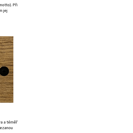
motto). Při
 jej
va a téměř
řezanou