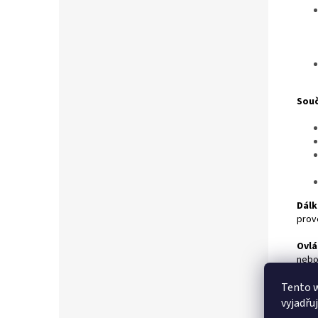
Souč
Dálk
prov
Ovlá
nebo
úprav
Tento 
Příd
vyjadřu
je mo