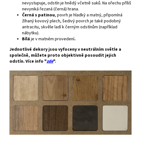
nevystupuje, odstín je hnědý včetně suků. Na ořechu příliš
nevyniká řezaná (černá) hrana.
Černá s patinou
, povrh je hladký a matný, připomíná
žíhaný kovový plech, šedivý povrch je také podobný
antracitu, skvěle ladí k černým odstínům (například
nábytku).
Bílá
je v matném provedení
.
Jednotlivé dekory jsou vyfoceny v neutrálním světle a
společně, můžete proto objektivně posoudit jejich
odstín. Více info "
zde
"
.