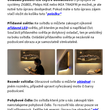
Ovládání pomocí tzv. chytré domácnosti
či propojení se
systémy ZIGBEE, Philips HUE nebo IKEA TRADFRI je možné, je ale
nutné tuto úpravu doobjednat. Pokud máte o tuto úpravu zájem
stačí vložit do košíku tuto "
položku"
Přídavné světlo:
Ke svítidlu si můžete zakoupit výkonné
přídavné
LED
světlo, při kterém je možné si například číst.
Součástí přídavného světla je dotykový ovladač, ten je umístěný
na boku svítidla. Ovládání přídavného světla je nezávislé na
podsvícení obrazu a je samostatně stmívatelné.
Rozměr svítidla:
Obrazové svítidlo si můžete
objednat
i v
jiném rozměru, případně upravit vyřezávaný motiv či barvy
podsvícení.
Pohybové čidlo:
Do svítidla které jste u nás zakoupili Vám
nainstalujeme pohybové čidlo. To rozsvítí Vás obraz pouze ve
Vaší přítomnosti, šetříte tak energii. Úpravu lze objednat "
zde
"