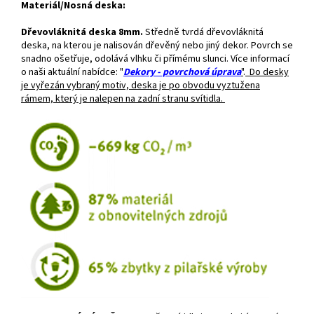
Materiál/Nosná deska:
Dřevovláknitá deska 8mm.
Středně tvrdá dřevovláknitá
deska, na kterou je nalisován dřevěný nebo jiný dekor. Povrch se
snadno ošetřuje, odolává vlhku či přímému slunci. Více informací
o naši aktuální nabídce: "
Dekory - povrchová úprava
"
.
Do desky
je vyřezán vybraný motiv, deska je po obvodu vyztužena
rámem, který je nalepen na zadní stranu svítidla.