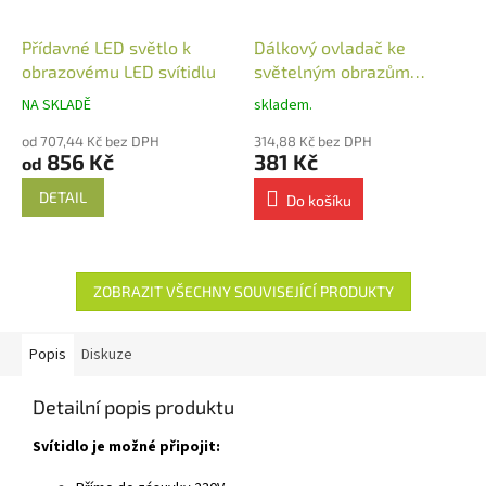
Přídavné LED světlo k
Dálkový ovladač ke
obrazovému LED svítidlu
světelným obrazům
nástěnný
NA SKLADĚ
skladem.
od 707,44 Kč bez DPH
314,88 Kč bez DPH
856 Kč
381 Kč
od
DETAIL
Do košíku
ZOBRAZIT VŠECHNY SOUVISEJÍCÍ PRODUKTY
Popis
Diskuze
Detailní popis produktu
Svítidlo je možné připojit: