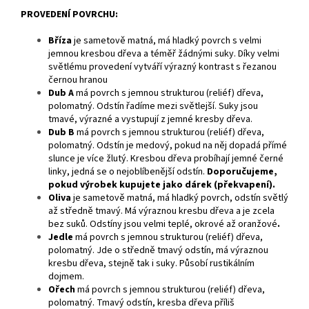
PROVEDENÍ POVRCHU:
Bříza
je
sametově matná, má hladký povrch s velmi
jemnou kresbou dřeva a téměř žádnými suky. Díky velmi
světlému provedení vytváří výrazný kontrast s řezanou
černou hranou
Dub A
má povrch s jemnou strukturou (reliéf) dřeva,
polomatný. Odstín řadíme mezi světlejší. Suky jsou
tmavé, výrazné a vystupují z jemné kresby dřeva.
Dub B
má povrch s jemnou strukturou (reliéf) dřeva,
polomatný. Odstín je medový, pokud na něj dopadá přímé
slunce je více žlutý. Kresbou dřeva probíhají jemné černé
linky, jedná se o nejoblíbenější odstín.
Doporučujeme,
pokud výrobek kupujete jako dárek (překvapení).
Oliva
je sametově matná, má hladký povrch, odstín světlý
až středně tmavý. Má výraznou kresbu dřeva a je zcela
bez suků. Odstíny jsou velmi teplé, okrové až oranžové
.
Jedle
má povrch s jemnou strukturou (reliéf) dřeva,
polomatný. Jde o středně tmavý odstín, má výraznou
kresbu dřeva, stejně tak i suky. Působí rustikálním
dojmem.
Ořech
má povrch s jemnou strukturou (reliéf) dřeva,
polomatný. Tmavý odstín, kresba dřeva příliš