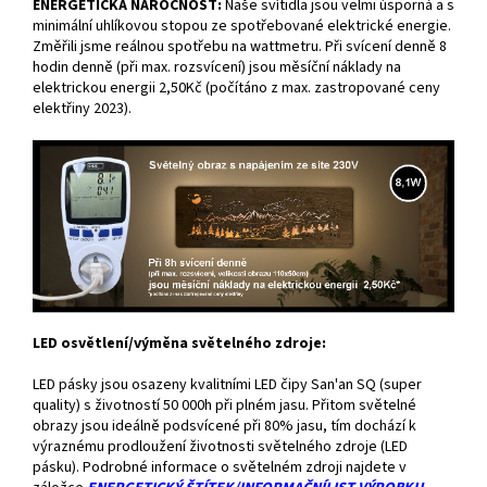
ENERGETICKÁ NÁROČNOST:
Naše svítidla jsou velmi úsporná a s
minimální uhlíkovou stopou ze spotřebované elektrické energie.
Změřili jsme reálnou spotřebu na wattmetru. Při svícení denně 8
hodin denně (při max. rozsvícení) jsou měsíční náklady na
elektrickou energii 2,50Kč (počítáno z max. zastropované ceny
elektřiny 2023).
LED osvětlení/výměna světelného zdroje:
LED pásky jsou osazeny kvalitními LED čipy San'an SQ (super
quality) s životností 50 000h při plném jasu. Přitom světelné
obrazy jsou ideálně podsvícené při 80% jasu, tím dochází k
výraznému prodloužení životnosti světelného zdroje (LED
pásku). Podrobné informace o světelném zdroji najdete v