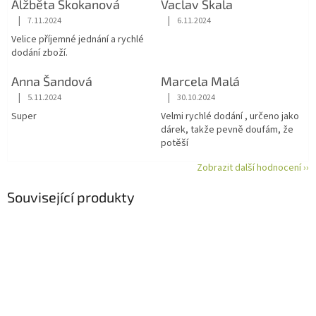
Alžběta Skokanová
Vaclav Skala
|
|
7.11.2024
6.11.2024
Hodnocení obchodu je 5 z 5 hvězdiček.
Hodnocení obchodu je 5 z 5 hvězdiče
Velice příjemné jednání a rychlé
dodání zboží.
Anna Šandová
Marcela Malá
|
|
5.11.2024
30.10.2024
Hodnocení obchodu je 5 z 5 hvězdiček.
Hodnocení obchodu je 5 z 5 hvězdiče
Super
Velmi rychlé dodání , určeno jako
dárek, takže pevně doufám, že
potěší
Zobrazit další hodnocení ››
Související produkty