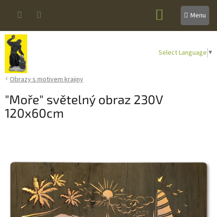
Přejít
NÁKUPNÍ
na
obsah
KOŠÍK
Select Language
▼
Obrazy s motivem krajiny
"Moře" světelný obraz 230V
120x60cm