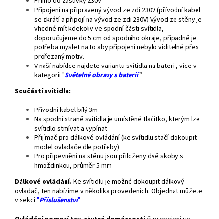
Přímo do zásuvky 230V
Připojení na připravený vývod ze zdi 230V (přívodní kabel
se zkrátí a připojí na vývod ze zdi 230V) Vývod ze stěny je
vhodné mít kdekoliv ve spodní části svítidla,
doporučujeme do 5 cm od spodního okraje, případně je
potřeba myslet na to aby připojení nebylo viditelné přes
prořezaný motiv.
V naší nabídce najdete variantu svítidla na baterii, více v
kategorii "
Světelné obrazy s baterií
"
Součástí svítidla:
Přívodní kabel bílý 3m
Na spodní straně svítidla je umístěné tlačítko, kterým lze
svítidlo stmívat a vypínat
Přijímač pro dálkové ovládání (ke svítidlu stačí dokoupit
model ovladače dle potřeby)
Pro připevnění na stěnu jsou přiloženy dvě skoby s
hmoždinkou, průměr 5 mm
Dálkové ovládání.
Ke svítidlu je možné dokoupit dálkový
ovladač, ten nabízíme v několika provedeních. Objednat můžete
v sekci
"
Příslušenství
"