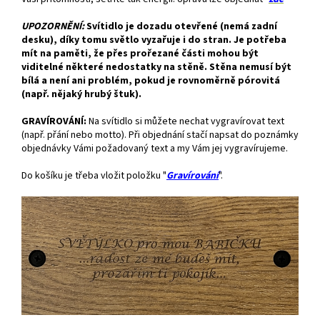
UPOZORNĚNÍ:
Svítidlo je dozadu otevřené (nemá zadní
desku), díky tomu světlo vyzařuje i do stran. Je potřeba
mít na paměti, že přes prořezané části mohou být
viditelné některé nedostatky na stěně. Stěna nemusí být
bílá a není ani problém, pokud je rovnoměrně pórovitá
(např. nějaký hrubý štuk).
GRAVÍROVÁNÍ:
Na svítidlo si můžete nechat vygravírovat text
(např. přání nebo motto). Při objednání stačí napsat do poznámky
objednávky Vámi požadovaný text a my Vám jej vygravírujeme.
Do košíku je třeba vložit položku "
Gravírování
".