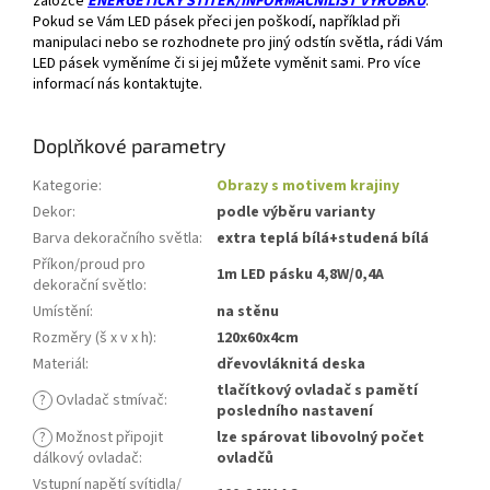
záložce
ENERGETICKÝ ŠTÍTEK/INFORMAČNÍLIST VÝROBKU
.
Pokud se Vám LED pásek přeci jen poškodí, například při
manipulaci nebo se rozhodnete pro jiný odstín světla, rádi Vám
LED pásek vyměníme či si jej můžete vyměnit sami. Pro více
informací nás kontaktujte.
Doplňkové parametry
Kategorie
:
Obrazy s motivem krajiny
Dekor
:
podle výběru varianty
Barva dekoračního světla
:
extra teplá bílá+studená bílá
Příkon/proud pro
1m LED pásku 4,8W/0,4A
dekorační světlo
:
Umístění
:
na stěnu
Rozměry (š x v x h)
:
120x60x4cm
Materiál
:
dřevovláknitá deska
tlačítkový ovladač s pamětí
?
Ovladač stmívač
:
posledního nastavení
?
Možnost připojit
lze spárovat libovolný počet
dálkový ovladač
:
ovladčů
Vstupní napětí svítidla/