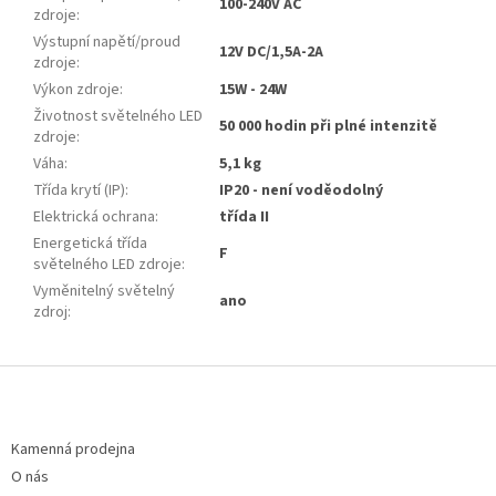
100-240V AC
zdroje
:
Výstupní napětí/proud
12V DC/1,5A-2A
zdroje
:
Výkon zdroje
:
15W - 24W
Životnost světelného LED
50 000 hodin při plné intenzitě
zdroje
:
Váha
:
5,1 kg
Třída krytí (IP)
:
IP20 - není voděodolný
Elektrická ochrana
:
třída II
Energetická třída
F
světelného LED zdroje
:
Vyměnitelný světelný
ano
zdroj
:
Z
á
p
a
Kamenná prodejna
t
O nás