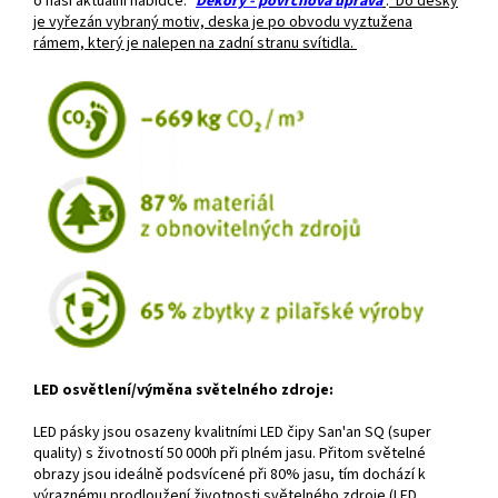
o naši aktuální nabídce: "
Dekory - povrchová úprava
"
.
Do desky
je vyřezán vybraný motiv, deska je po obvodu vyztužena
rámem, který je nalepen na zadní stranu svítidla.
LED osvětlení/výměna světelného zdroje:
LED pásky jsou osazeny kvalitními LED čipy San'an SQ (super
quality) s životností 50 000h při plném jasu. Přitom světelné
obrazy jsou ideálně podsvícené při 80% jasu, tím dochází k
výraznému prodloužení životnosti světelného zdroje (LED