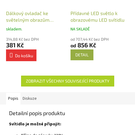
Dálkový ovladač ke
Přídavné LED světlo k
světelným obrazům
obrazovému LED svítidlu
nástěnný
skladem.
NA SKLADĚ
314,88 Kč bez DPH
od 707,44 Kč bez DPH
381 Kč
856 Kč
od
DETAIL
Do košíku
ZOBRAZIT VŠECHNY SOUVISEJÍCÍ PRODUKTY
Popis
Diskuze
Detailní popis produktu
Svítidlo je možné připojit: