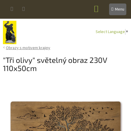
Přejít
NÁKUPNÍ
na
obsah
KOŠÍK
Select Language
▼
Obrazy s motivem krajiny
"Tři olivy" světelný obraz 230V
110x50cm