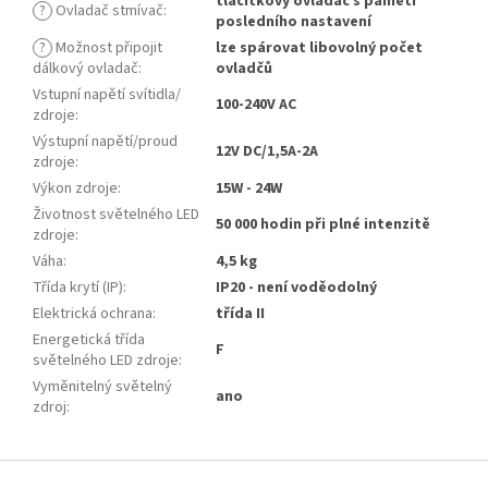
tlačítkový ovladač s pamětí
?
Ovladač stmívač
:
posledního nastavení
?
Možnost připojit
lze spárovat libovolný počet
dálkový ovladač
:
ovladčů
Vstupní napětí svítidla/
100-240V AC
zdroje
:
Výstupní napětí/proud
12V DC/1,5A-2A
zdroje
:
Výkon zdroje
:
15W - 24W
Životnost světelného LED
50 000 hodin při plné intenzitě
zdroje
:
Váha
:
4,5 kg
Třída krytí (IP)
:
IP20 - není voděodolný
Elektrická ochrana
:
třída II
Energetická třída
F
světelného LED zdroje
:
Vyměnitelný světelný
ano
zdroj
:
Z