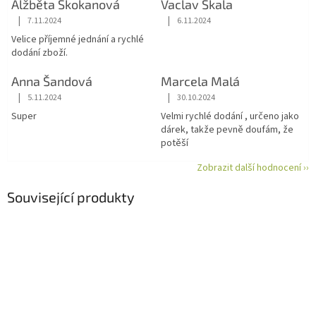
Alžběta Skokanová
Vaclav Skala
|
|
7.11.2024
6.11.2024
Hodnocení obchodu je 5 z 5 hvězdiček.
Hodnocení obchodu je 5 z 5 hvězdiče
Velice příjemné jednání a rychlé
dodání zboží.
Anna Šandová
Marcela Malá
|
|
5.11.2024
30.10.2024
Hodnocení obchodu je 5 z 5 hvězdiček.
Hodnocení obchodu je 5 z 5 hvězdiče
Super
Velmi rychlé dodání , určeno jako
dárek, takže pevně doufám, že
potěší
Zobrazit další hodnocení ››
Související produkty