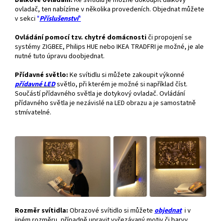
Dálkové ovládání.
Ke svítidlu je možné dokoupit dálkový
ovladač, ten nabízíme v několika provedeních. Objednat můžete
v sekci
"
Příslušenství
"
Ovládání pomocí tzv. chytré domácnosti
či propojení se
systémy ZIGBEE, Philips HUE nebo IKEA TRADFRI je možné, je ale
nutné tuto úpravu doobjednat.
Přídavné světlo:
Ke svítidlu si můžete zakoupit výkonné
přídavné
LED
světlo, při kterém je možné si například číst.
Součástí přídavného světla je dotykový ovladač. Ovládání
přídavného světla je nezávislé na LED obrazu a je samostatně
stmívatelné.
Rozměr svítidla:
Obrazové svítidlo si můžete
objednat
i v
jiném rozměru, případně upravit vyřezávaný motiv či barvy