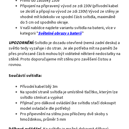
Přímo do zásuvky 230V
Připojení na připravený vývod ze zdi 230V (přívodní kabel
se zkrátí a připojí na vývod ze zdi 230V) Vývod ze stěny je
vhodné mít kdekoliv ve spodní části svítidla, maximálně
do 5 cm od spodního okraje.
V naší nabídce najdete variantu svítidla na baterii, více v
kategorii "
Světelné obrazy s baterií
"
UPOZORNĚNÍ:
Svítidlo je dozadu otevřené (nemá zadní desku) a
světlo tedy vyzařuje i do stran. Je ale potřeba mít na paměti že
přes prořezané části mohou být viditelné některé nedostatky na
stěně. Proto doporučujeme mít stěnu pro zavěšení čistou a
rovnou.
Součástí svítidla:
Přívodní kabel bílý 3m
Na spodní straně svítidla je umístěné tlačítko, kterým lze
svítidlo stmívat a vypínat
Přijímač pro dálkové ovládání (ke svítidlu stačí dokoupit
model ovladače dle potřeby)
Pro připevnění na stěnu jsou přiloženy dvě skoby s
hmoždinkou, průměr 5 mm