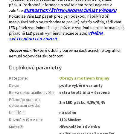
pásku). Podrobné informace o světelném zdroji najdete v
záložce
ENERGETICKÝ ŠTÍTEK/INFORMAČNÍLIST VÝROBKU
.
Pokud se Vám LED pásek přeci jen poškodí, například při
manipulaci nebo se rozhodnete pro jiný odstín světla, rádi Vám
LED pásek vyměníme či si jej můžete vyměnit sami. Informace jak
případně LED pásek vyměnit naleznete zde:
VÝMĚNA
SVĚTELNÉHO LED ZDROJE
.
Upozornění
:
Některé odstíny barev na ilustračních fotografiích
nemusí odpovídat skutečnosti.
Doplňkové parametry
Kategorie
:
Obrazy s motivem krajiny
Dekor
:
podle výběru varianty
Barva dekoračního světla
:
extra teplá bílá + červená
Příkon/proud pro
1m LED pásku 4,8W/0,4A
dekorační světlo
:
Umístění
:
na stěnu
Rozměry (š x v x h)
:
110x50x4cm
Materiál
:
dřevovláknitá deska