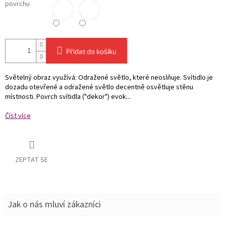
povrchu
Přidat do košíku
Světelný obraz využívá: Odražené světlo, které neoslňuje. Svítidlo je
dozadu otevřené a odražené světlo decentně osvětluje stěnu
místnosti. Povrch svítidla ("dekor") evok...
Číst více
ZEPTAT SE
Jak o nás mluví zákazníci