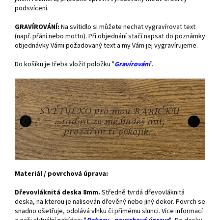
podsvícení.
GRAVÍROVÁNÍ:
Na svítidlo si můžete nechat vygravírovat text
(např. přání nebo motto). Při objednání stačí napsat do poznámky
objednávky Vámi požadovaný text a my Vám jej vygravírujeme.
Do košíku je třeba vložit položku "
Gravírování
".
Materiál / povrchová úprava:
Dřevovláknitá deska 8mm.
Středně tvrdá dřevovláknitá
deska, na kterou je nalisován dřevěný nebo jiný dekor. Povrch se
snadno ošetřuje, odolává vlhku či přímému slunci. Více informací