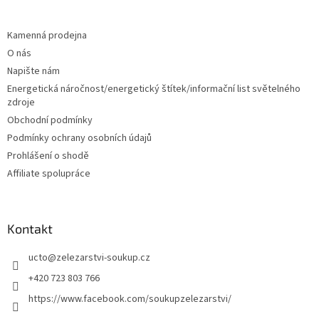
á
p
a
Kamenná prodejna
t
O nás
í
Napište nám
Energetická náročnost/energetický štítek/informační list světelného
zdroje
Obchodní podmínky
Podmínky ochrany osobních údajů
Prohlášení o shodě
Affiliate spolupráce
Kontakt
ucto
@
zelezarstvi-soukup.cz
+420 723 803 766
https://www.facebook.com/soukupzelezarstvi/