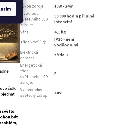
 je
Výkon zdroje
:
15W - 24W
lasím
Životnost
50 000 hodin při plné
světelného LED
intenzitě
zdroje
:
Váha
:
4,1 kg
IP20 - není
Třída krytí (IP)
:
voděodolný
Elektrická
třída II
ochrana
:
Energetická
třída
padně
F
světelného LED
zdroje
:
ové čidlo.
Vyměnitelný
ano
 objednat
světelný zdroj
:
u světlo
mohou být
 problém,