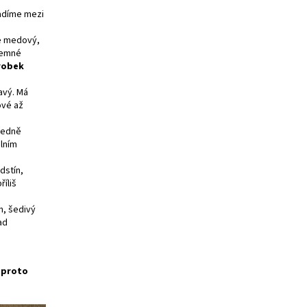
řadíme mezi
je medový,
 jemné
robek
avý. Má
ové až
tředně
álním
dstín,
říliš
h, šedivý
ad
e proto