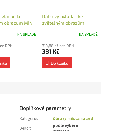
ovladač ke
Dálkový ovladač ke
m obrazům MINI
světelným obrazům
NA SKLADĚ
NA SKLADĚ
bez DPH
314,88 Kč bez DPH
381 Kč
šíku
Do košíku
Doplňkové parametry
Kategorie
:
Obrazy města na zeď
podle výběru
Dekor
: