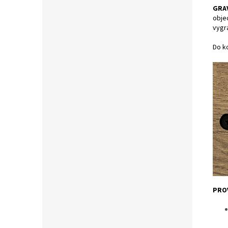
GRA
obje
vygr
Do ko
PRO