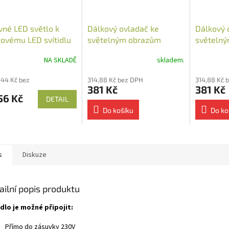
vné LED světlo k
Dálkový ovladač ke
Dálkový 
ovému LED svítidlu
světelným obrazům
světelný
nástěnný
NA SKLADĚ
skladem.
,44 Kč bez
314,88 Kč bez DPH
314,88 Kč 
381 Kč
381 Kč
56 Kč
DETAIL
Do košíku
Do ko
s
Diskuze
ailní popis produktu
idlo je možné připojit:
Přímo do zásuvky 230V