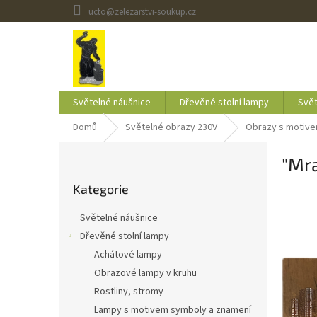
Přejít
ucto@zelezarstvi-soukup.cz
na
obsah
Světelné náušnice
Dřevěné stolní lampy
Svět
Domů
Světelné obrazy 230V
Obrazy s motiv
P
"Mr
o
Přeskočit
s
Kategorie
kategorie
t
r
Světelné náušnice
a
Dřevěné stolní lampy
n
Achátové lampy
n
í
Obrazové lampy v kruhu
p
Rostliny, stromy
a
Lampy s motivem symboly a znamení