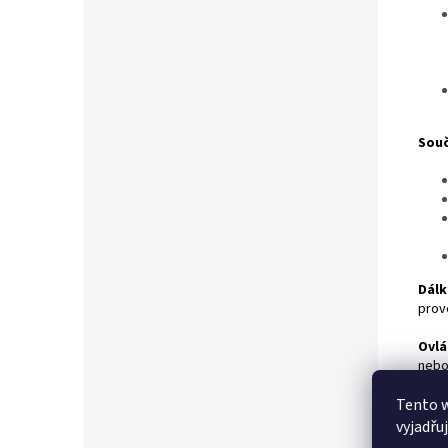
Souč
Dálk
prov
Ovlá
nebo
úprav
Tento 
Příd
vyjadřu
je mo