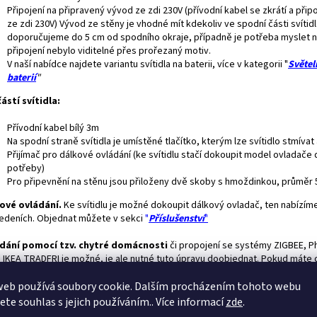
Připojení na připravený vývod ze zdi 230V (přívodní kabel se zkrátí a přip
ze zdi 230V) Vývod ze stěny je vhodné mít kdekoliv ve spodní části svítidl
doporučujeme do 5 cm od spodního okraje, případně je potřeba myslet n
připojení nebylo viditelné přes prořezaný motiv.
V naší nabídce najdete variantu svítidla na baterii, více v kategorii "
Světel
baterií
"
ástí svítidla:
Přívodní kabel bílý 3m
Na spodní straně svítidla je umístěné tlačítko, kterým lze svítidlo stmívat
Přijímač pro dálkové ovládání (ke svítidlu stačí dokoupit model ovladače 
potřeby)
Pro připevnění na stěnu jsou přiloženy dvě skoby s hmoždinkou, průměr
ové ovládání.
Ke svítidlu je možné dokoupit dálkový ovladač, ten nabízíme
edeních. Objednat můžete v sekci
"
Příslušenství
"
dání pomocí tzv. chytré domácnosti
či propojení se systémy ZIGBEE, Ph
 IKEA TRADFRI je možné, je ale nutné tuto úpravu doobjednat. Pokud máte 
u zájem stačí vložit do košíku tuto "
položku"
web používá soubory cookie. Dalším procházením tohoto webu
avné světlo:
Ke svítidlu si můžete zakoupit výkonné
přídavné
LED
světlo,
jete souhlas s jejich používáním.. Více informací
zde
.
žné si například číst. Součástí přídavného světla je dotykový ovladač, ten 