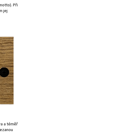
motto). Při
 jej
va a téměř
řezanou