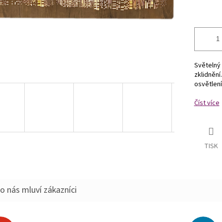
Světelný 
zklidnění
osvětlení
Číst více
TISK
o nás mluví zákazníci