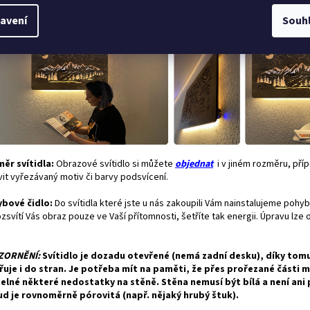
ku svítidla. Ovládání přídavného světla je nezávislé na podsvícení obrazu a
avení
Souh
statně stmívatelné.
ěr svítidla:
Obrazové svítidlo si můžete
objednat
i v jiném rozměru, pří
vit vyřezávaný motiv či barvy podsvícení.
bové čidlo:
Do svítidla které jste u nás zakoupili Vám nainstalujeme pohyb
zsvítí Vás obraz pouze ve Vaší přítomnosti, šetříte tak energii. Úpravu lze
"
ZORNĚNÍ:
Svítidlo je dozadu otevřené (nemá zadní desku), díky tom
řuje i do stran. Je potřeba mít na paměti, že přes prořezané části 
telné některé nedostatky na stěně. Stěna nemusí být bílá a není ani
d je rovnoměrně pórovitá (např. nějaký hrubý štuk).