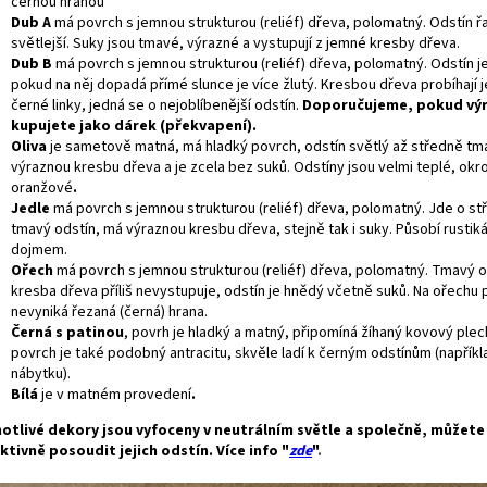
černou hranou
Dub A
má povrch s jemnou strukturou (reliéf) dřeva, polomatný. Odstín 
světlejší. Suky jsou tmavé, výrazné a vystupují z jemné kresby dřeva.
Dub B
má povrch s jemnou strukturou (reliéf) dřeva, polomatný. Odstín 
pokud na něj dopadá přímé slunce je více žlutý. Kresbou dřeva probíhají
černé linky, jedná se o nejoblíbenější odstín.
Doporučujeme, pokud vý
kupujete jako dárek (překvapení).
Oliva
je sametově matná, má hladký povrch, odstín světlý až středně tm
výraznou kresbu dřeva a je zcela bez suků. Odstíny jsou velmi teplé, okr
oranžové
.
Jedle
má povrch s jemnou strukturou (reliéf) dřeva, polomatný. Jde o s
tmavý odstín, má výraznou kresbu dřeva, stejně tak i suky. Působí rustik
dojmem.
Ořech
má povrch s jemnou strukturou (reliéf) dřeva, polomatný. Tmavý o
kresba dřeva příliš nevystupuje, odstín je hnědý včetně suků. Na ořechu p
nevyniká řezaná (černá) hrana.
Černá s patinou
, povrh je hladký a matný, připomíná žíhaný kovový plec
povrch je také podobný antracitu, skvěle ladí k černým odstínům (napříkl
nábytku).
Bílá
je v matném provedení
.
otlivé dekory jsou vyfoceny v neutrálním světle a společně, můžet
ktivně posoudit jejich odstín. Více info "
zde
"
.