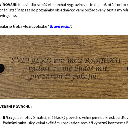
VÍROVÁNÍ:
Na svítidlo si můžete nechat vygravírovat text (např. přání nebo 
dnání stačí napsat do poznámky objednávky Vámi požadovaný text a my Vám
avírujeme.
šíku je třeba vložit položku "
Gravírování
".
VEDENÍ POVRCHU:
Bříza
je
sametově matná, má hladký povrch s velmi jemnou kresbou dře
žádnými suky. Díky velmi světlému provedení vytváří výrazný kontrast s 