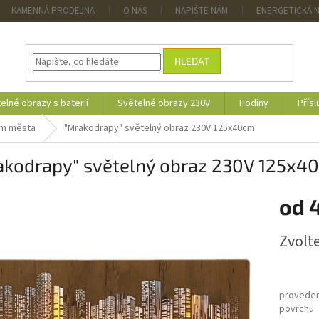
KAMENNÁ PRODEJNA
O NÁS
NAPIŠTE NÁM
ENERGETICKÁ 
HLEDAT
elné obrazy s baterií
Světelné obrazy 230V
Hodiny
Přísl
em města
"Mrakodrapy" světelný obraz 230V 125x40cm
akodrapy" světelný obraz 230V 125x4
od
Měrná
Zvolt
cena:
proveden
povrchu