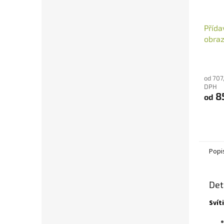
Přída
obraz
od 707
DPH
8
od
Popi
Det
Svít