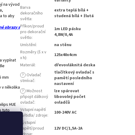
varianty
ojí na vývod
Barva
a,
extra teplá bílá +
dekoračního
a to aby
studená bílá + žlutá
světla
:
Příkon/proud
né obrazy s
1m LED pásku
pro dekorační
4,8W/0,4A
světlo
:
Umístění
:
na stěnu
Rozměry (š x v
125x40x4cm
x h)
:
 a vypínat
Materiál
:
dřevovláknitá deska
dle
tlačítkový ovladač s
?
Ovladač
 5 mm
pamětí posledního
stmívač
:
nastavení
 v několika
?
Možnost
lze spárovat
připojit dálkový
libovolný počet
ovladač
:
ovladčů
ilips HUE
Vstupní napětí
o tuto
100-240V AC
svítidla/ zdroje
:
Výstupní
 při kterém
napětí/proud
12V DC/1,5A-2A
je umístěný
zdroje
: