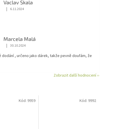
Vaclav Skala
|
6.11.2024
Hodnocení obchodu je 5 z 5 hvězdiček.
Marcela Malá
|
30.10.2024
Hodnocení obchodu je 5 z 5 hvězdiček.
é dodání , určeno jako dárek, takže pevně doufám, že
Zobrazit další hodnocení ››
Kód:
9959
Kód:
9992