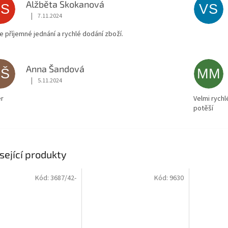
Alžběta Skokanová
AS
VS
|
7.11.2024
Hodnocení obchodu je 5 z 5 hvězdiček.
ce příjemné jednání a rychlé dodání zboží.
Anna Šandová
AŠ
MM
|
5.11.2024
Hodnocení obchodu je 5 z 5 hvězdiček.
r
Velmi rychl
potěší
sející produkty
Kód:
3687/42-
Kód:
9630