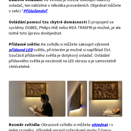
Dálkové ovládání.
Ke svítidlu je možné dokoupit dálkový
ovladač, ten nabízíme v několika provedeních. Objednat můžete
v sekci
"
Příslušenství
"
Ovládání pomocí tzv. chytré domácnosti
či propojení se
systémy ZIGBEE, Philips HUE nebo IKEA TRADFRI je možné, je ale
nutné tuto úpravu doobjednat.
Přídavné světlo:
Ke svítidlu si můžete zakoupit výkonné
přídavné
LED
světlo, při kterém je možné si například číst.
Součástí přídavného světla je dotykový ovladač. Ovládání
přídavného světla je nezávislé na LED obrazu a je samostatně
stmívatelné.
Rozměr svítidla:
Obrazové svítidlo si můžete
objednat
i v
jiném rozměru, případně upravit vyřezávaný motiv či barvy