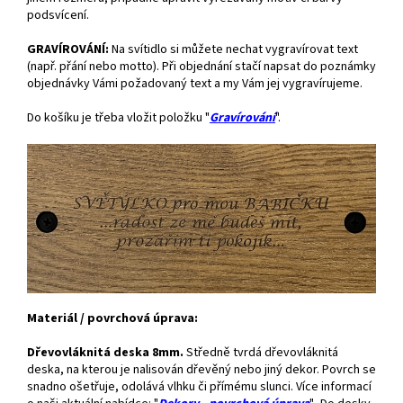
podsvícení.
GRAVÍROVÁNÍ:
Na svítidlo si můžete nechat vygravírovat text
(např. přání nebo motto). Při objednání stačí napsat do poznámky
objednávky Vámi požadovaný text a my Vám jej vygravírujeme.
Do košíku je třeba vložit položku "
Gravírování
".
Materiál / povrchová úprava:
Dřevovláknitá deska 8mm.
Středně tvrdá dřevovláknitá
deska, na kterou je nalisován dřevěný nebo jiný dekor. Povrch se
snadno ošetřuje, odolává vlhku či přímému slunci. Více informací