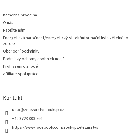
á
p
a
Kamenná prodejna
t
O nás
í
Napište nám
Energetická náročnost/energetický štítek/informační list světelného
zdroje
Obchodní podmínky
Podmínky ochrany osobních údajů
Prohlášení o shodě
Affiliate spolupráce
Kontakt
ucto
@
zelezarstvi-soukup.cz
+420 723 803 766
https://www.facebook.com/soukupzelezarstvi/