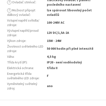
tlačítkový ovladač s pamětí
?
Ovladač stmívač
:
posledního nastavení
?
Možnost připojit
lze spárovat libovolný počet
dálkový ovladač
:
ovladčů
Vstupní napětí svítidla/
100-240V AC
zdroje
:
Výstupní napětí/proud
12V DC/1,5A-2A
zdroje
:
Výkon zdroje
:
15W - 24W
Životnost světelného LED
50 000 hodin při plné intenzitě
zdroje
:
Váha
:
4,5 kg
Třída krytí (IP)
:
IP20 - není voděodolný
Elektrická ochrana
:
třída II
Energetická třída
F
světelného LED zdroje
:
Vyměnitelný světelný
ano
zdroj
:
Z