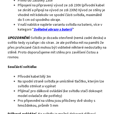
Přímo do zásuvky 230V
Připojení na připravený vývod ze zdi 230V (přívodní kabel
se zkrátí a připojí na vývod ze zdi 230V) Vývod ze stěny je
vhodné mít kdekoliv ve spodní části svítidla, maximálně
do 5 cm od spodního okraje.
V naší nabídce najdete variantu svítidla na baterii, více v
kategorii "
Světelné obrazy s baterií
"
UPOZORNĚNÍ:
Svítidlo je dozadu otevřené (nemá zadní desku) a
světlo tedy vyzařuje i do stran. Je ale potřeba mít na paměti že
přes prořezané části mohou být viditelné některé nedostatky na
stěně. Proto doporučujeme mít stěnu pro zavěšení čistou a
rovnou.
Součástí svítidla:
Přívodní kabel bílý 3m
Na spodní straně svítidla je umístěné tlačítko, kterým lze
svítidlo stmívat a vypínat
Přijímač pro dálkové ovládání (ke svítidlu stačí dokoupit
model ovladače dle potřeby)
Pro připevnění na stěnu jsou přiloženy dvě skoby s
hmoždinkou, průměr 5 mm