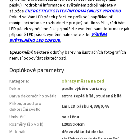
pásku). Podrobné informace o světelném zdroji najdete v
záložce
ENERGETICKÝ ŠTÍTEK/INFORMAČNÍLIST VÝROBKU
.
Pokud se Vám LED pásek přeci jen poškodí, například při
manipulaci nebo se rozhodnete pro jiný odstín světla, rádi Vám
LED pásek vyměníme či si jej můžete vyměnit sami. Informace jak
případně LED pásek vyměnit naleznete zde:
VÝMĚNA
SVĚTELNÉHO LED ZDROJE
.
Upozornění
:
Některé odstíny barev na ilustračních fotografiích
nemusí odpovídat skutečnosti.
Doplňkové parametry
Kategorie
:
Obrazy města na zeď
Dekor
:
podle výběru varianty
Barva dekoračního světla
:
extra teplá bílá, studená bílá
Příkon/proud pro
1m LED pásku 4,8W/0,4A
dekorační světlo
:
Umístění
:
na stěnu
Rozměry (š x v x h)
:
120x50x4cm
Materiál
:
dřevovláknitá deska