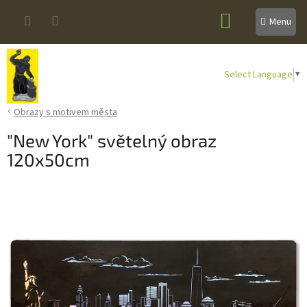
Přejít
NÁKUPNÍ
na
obsah
KOŠÍK
Select Language
▼
Obrazy s motivem města
"New York" světelný obraz
120x50cm