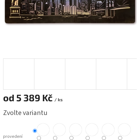
od
5 389 Kč
/ ks
Měrná
Zvolte variantu
cena:
provedení