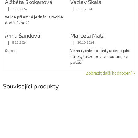
Alžběta Skokanová
Vaclav Skala
|
|
7.11.2024
6.11.2024
Hodnocení obchodu je 5 z 5 hvězdiček.
Hodnocení obchodu je 5 z 5 hvězdiče
Velice příjemné jednání a rychlé
dodání zboží.
Anna Šandová
Marcela Malá
|
|
5.11.2024
30.10.2024
Hodnocení obchodu je 5 z 5 hvězdiček.
Hodnocení obchodu je 5 z 5 hvězdiče
Super
Velmi rychlé dodání , určeno jako
dárek, takže pevně doufám, že
potěší
Zobrazit další hodnocení ››
Související produkty