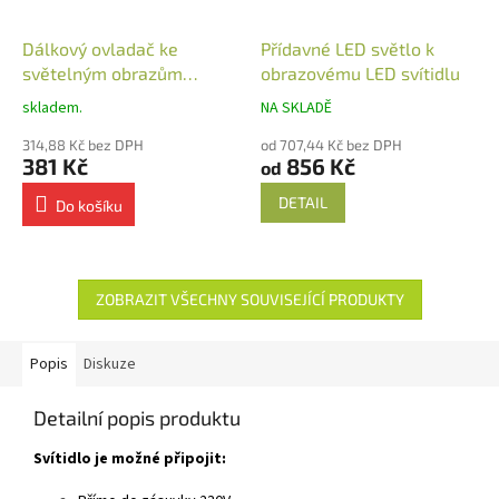
Dálkový ovladač ke
Přídavné LED světlo k
světelným obrazům
obrazovému LED svítidlu
nástěnný
skladem.
NA SKLADĚ
314,88 Kč bez DPH
od 707,44 Kč bez DPH
381 Kč
856 Kč
od
DETAIL
Do košíku
ZOBRAZIT VŠECHNY SOUVISEJÍCÍ PRODUKTY
Popis
Diskuze
Detailní popis produktu
Svítidlo je možné připojit: