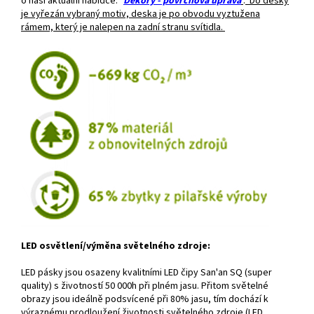
o naši aktuální nabídce: "
Dekory - povrchová úprava
"
.
Do desky
je vyřezán vybraný motiv, deska je po obvodu vyztužena
rámem, který je nalepen na zadní stranu svítidla.
LED osvětlení/výměna světelného zdroje:
LED pásky jsou osazeny kvalitními LED čipy San'an SQ (super
quality) s životností 50 000h při plném jasu. Přitom světelné
obrazy jsou ideálně podsvícené při 80% jasu, tím dochází k
výraznému prodloužení životnosti světelného zdroje (LED