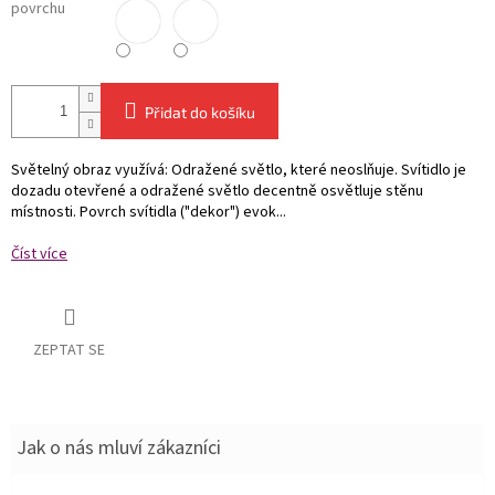
povrchu
Přidat do košíku
Světelný obraz využívá: Odražené světlo, které neoslňuje. Svítidlo je
dozadu otevřené a odražené světlo decentně osvětluje stěnu
místnosti. Povrch svítidla ("dekor") evok...
Číst více
ZEPTAT SE
Jak o nás mluví zákazníci