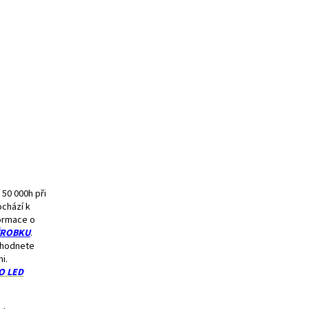
 50 000h při
ochází k
formace o
ÝROBKU
.
ozhodnete
i.
O LED