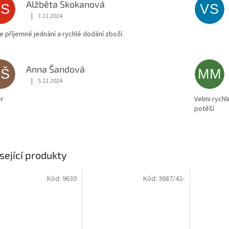
Alžběta Skokanová
AS
VS
|
7.11.2024
Hodnocení obchodu je 5 z 5 hvězdiček.
ce příjemné jednání a rychlé dodání zboží.
Anna Šandová
AŠ
MM
|
5.11.2024
Hodnocení obchodu je 5 z 5 hvězdiček.
r
Velmi rychl
potěší
sející produkty
Kód:
9630
Kód:
3687/42-