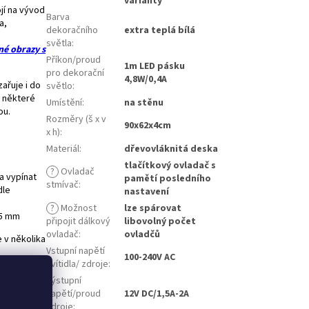
varianty
ojí na vývod
Barva
a,
dekoračního
extra teplá bílá
světla
:
né obrazy s
Příkon/proud
1m LED pásku
pro dekorační
4,8W/0,4A
ařuje i do
světlo
:
é některé
Umístění
:
na stěnu
nou.
Rozměry (š x v
90x62x4cm
x h)
:
Materiál
:
dřevovláknitá deska
tlačítkový ovladač s
?
Ovladač
 a vypínat
pamětí posledního
stmívač
:
dle
nastavení
?
Možnost
lze spárovat
 5 mm
připojit dálkový
libovolný počet
ovladač
:
ovladčů
 v několika
Vstupní napětí
100-240V AC
svítidla/ zdroje
:
ilips HUE
Výstupní
napětí/proud
12V DC/1,5A-2A
zdroje
: