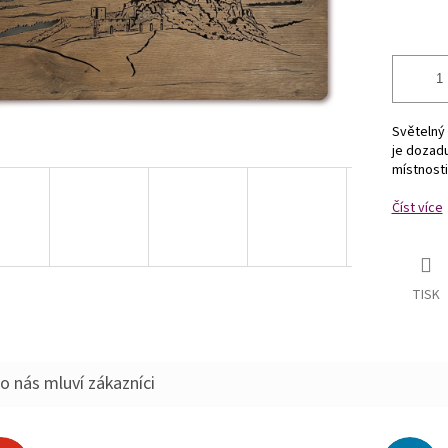
Světelný 
je dozad
místnosti
Číst více
TISK
o nás mluví zákazníci