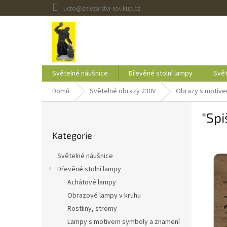
Přejít
ucto@zelezarstvi-soukup.cz
na
obsah
Světelné náušnice
Dřevěné stolní lampy
Svět
Domů
Světelné obrazy 230V
Obrazy s motiv
P
"Sp
o
Přeskočit
s
Kategorie
kategorie
t
r
Světelné náušnice
a
Dřevěné stolní lampy
n
Achátové lampy
n
í
Obrazové lampy v kruhu
p
Rostliny, stromy
a
Lampy s motivem symboly a znamení