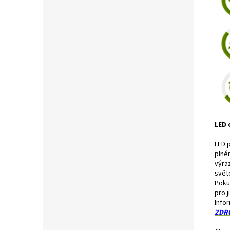
LED 
LED p
plné
výra
svět
Poku
pro j
Info
ZDR