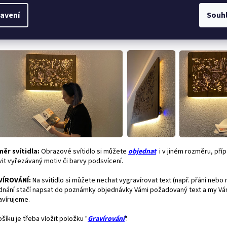
avné světlo:
Ke svítidlu si můžete zakoupit výkonné
přídavné
LED
světlo,
avení
Souh
žné si například číst. Součástí přídavného světla je dotykový ovladač. Ovl
avného světla je nezávislé na LED obrazu a je samostatně stmívatelné.
ěr svítidla:
Obrazové svítidlo si můžete
objednat
i v jiném rozměru, pří
vit vyřezávaný motiv či barvy podsvícení.
VÍROVÁNÍ:
Na svítidlo si můžete nechat vygravírovat text (např. přání nebo 
dnání stačí napsat do poznámky objednávky Vámi požadovaný text a my Vám
avírujeme.
šíku je třeba vložit položku "
Gravírování
".