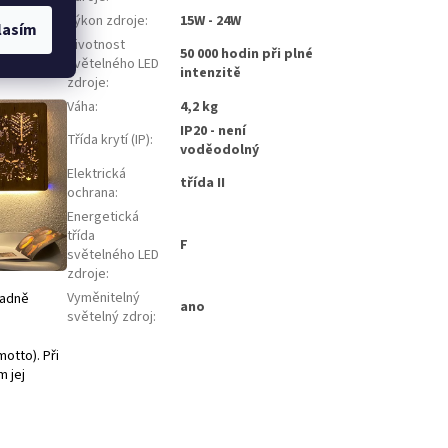
 při kterém
Výkon zdroje
:
15W - 24W
lasím
ádání
Životnost
50 000 hodin při plné
světelného LED
intenzitě
zdroje
:
Váha
:
4,2 kg
IP20 - není
Třída krytí (IP)
:
voděodolný
Elektrická
třída II
ochrana
:
Energetická
třída
F
světelného LED
zdroje
:
Vyměnitelný
padně
ano
světelný zdroj
:
motto). Při
 jej