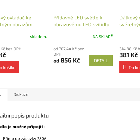
vý ovladač ke
Přídavné LED světlo k
Dálkový 
elným obrazům
obrazovému LED svítidlu
světelný
ěnný
skladem.
NA SKLADĚ
 Kč bez DPH
od 707,44 Kč bez
314,88 Kč 
Kč
381 Kč
DPH
856 Kč
od
DETAIL
o košíku
Do ko
s
Diskuze
ailní popis produktu
idlo je možné připojit:
Přímo do zásuvky 230V