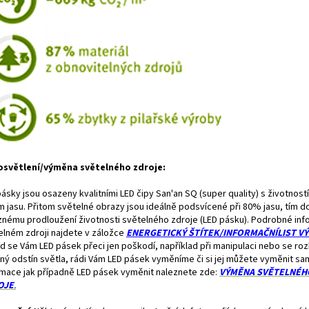
osvětlení/výměna světelného zdroje:
ásky jsou osazeny kvalitními LED čipy San'an SQ (super quality) s životností
m jasu. Přitom světelné obrazy jsou ideálně podsvícené při 80% jasu, tím d
znému prodloužení životnosti světelného zdroje (LED pásku). Podrobné in
elném zdroji najdete v záložce
ENERGETICKÝ ŠTÍTEK/INFORMAČNÍLIST V
d se Vám LED pásek přeci jen poškodí, například při manipulaci nebo se r
iný odstín světla, rádi Vám LED pásek vyměníme či si jej můžete vyměnit sam
rmace jak případně LED pásek vyměnit naleznete zde:
VÝMĚNA
SVĚTELNÉH
OJE
.