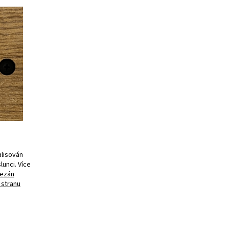
alisován
unci. Více
řezán
 stranu