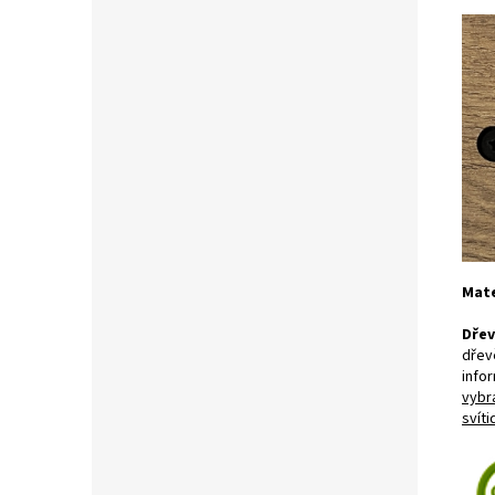
Mate
Dřev
dřev
infor
vybr
svíti