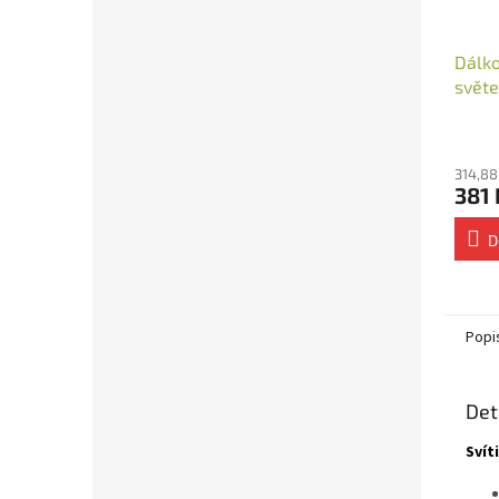
Dálko
svět
nást
314,88
381 
D
Popi
Det
Svít