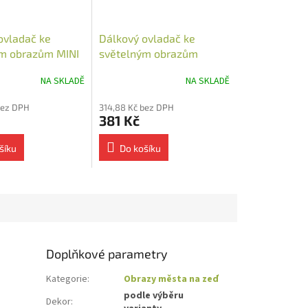
ovladač ke
Dálkový ovladač ke
m obrazům MINI
světelným obrazům
NA SKLADĚ
NA SKLADĚ
bez DPH
314,88 Kč bez DPH
381 Kč
šíku
Do košíku
Doplňkové parametry
Kategorie
:
Obrazy města na zeď
podle výběru
Dekor
: