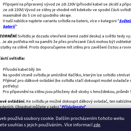
Připojení na připravený vývod ze zdi 230V (přívodní kabel se zkrátí a přip
ze zdi 230V) Vývod ze stěny je vhodné mít kdekoliv ve spodní části svítidl
maximálně do 5 cm od spodního okraje.
V naší nabídce najdete variantu svítidla na baterii, více v kategorii "
Světel
baterií
"
ZORNĚNÍ:
Svítidlo je dozadu otevřené (nemá zadní desku) a světlo tedy vyz
n. Je ale potřeba mít na paměti že přes prořezané části mohou být viditeln
statky na stěně. Proto doporučujeme mít stěnu pro zavěšení čistou a rov
ástí svítidla:
Přívodní kabel bílý 3m
Na spodní straně svítidla je umístěné tlačítko, kterým lze svítidlo stmívat
Přijímač pro dálkové ovládání (ke svítidlu stačí dokoupit model ovladače 
potřeby)
Pro připevnění na stěnu jsou přiloženy dvě skoby s hmoždinkou, průměr
ové ovládání.
Ke svítidlu je možné dokoupit dálkový ovladač, ten nabízíme
edeních. Objednat můžete v sekci
"
Příslušenství
"
dání pomocí tzv. chytré domácnosti
či propojení se systémy ZIGBEE, Ph
web používá soubory cookie. Dalším procházením tohoto webu
 IKEA TRADFRI je možné, je ale nutné tuto úpravu doobjednat.
jete souhlas s jejich používáním.. Více informací
zde
.