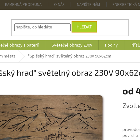
KAMENNÁ PRODEJNA
O NÁS
NAPIŠTE NÁM
ENERGETICKÁ 
HLEDAT
elné obrazy s baterií
Světelné obrazy 230V
Hodiny
Přísl
em města
"Spišský hrad" světelný obraz 230V 90x62cm
išský hrad" světelný obraz 230V 90x6
od
4
Měrná
Zvolt
cena:
proveden
povrchu