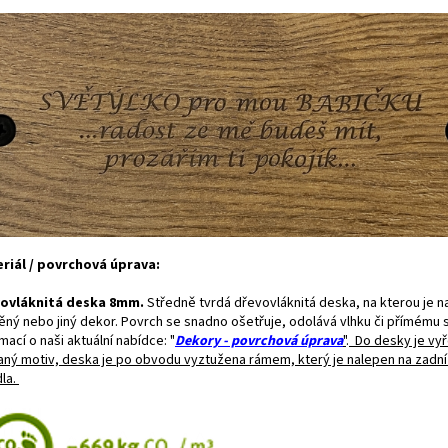
riál / povrchová úprava:
ovláknitá deska 8mm.
Středně tvrdá dřevovláknitá deska, na kterou je n
ěný nebo jiný dekor. Povrch se snadno ošetřuje, odolává vlhku či přímému sl
mací o naši aktuální nabídce: "
Dekory - povrchová úprava
"
.
Do desky je vy
aný motiv, deska je po obvodu vyztužena rámem, který je nalepen na zadní
dla.