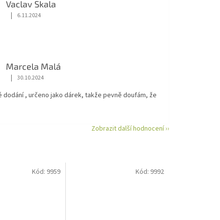
Vaclav Skala
|
6.11.2024
Hodnocení obchodu je 5 z 5 hvězdiček.
Marcela Malá
|
30.10.2024
Hodnocení obchodu je 5 z 5 hvězdiček.
é dodání , určeno jako dárek, takže pevně doufám, že
Zobrazit další hodnocení ››
Kód:
9959
Kód:
9992