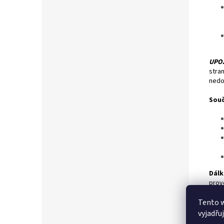
UPO
stra
nedo
Souč
Dálk
prov
Ovlá
Tento 
nebo
vyjadřu