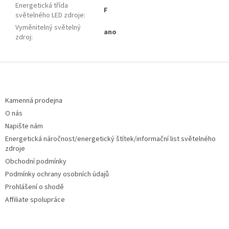
Energetická třída
F
světelného LED zdroje
:
Vyměnitelný světelný
ano
zdroj
:
Z
á
p
a
Kamenná prodejna
t
O nás
í
Napište nám
Energetická náročnost/energetický štítek/informační list světelného
zdroje
Obchodní podmínky
Podmínky ochrany osobních údajů
Prohlášení o shodě
Affiliate spolupráce