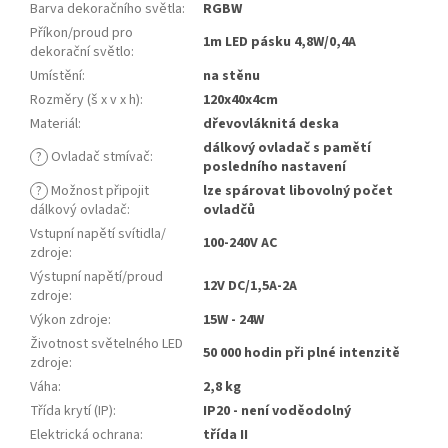
Barva dekoračního světla
:
RGBW
Příkon/proud pro
1m LED pásku 4,8W/0,4A
dekorační světlo
:
Umístění
:
na stěnu
Rozměry (š x v x h)
:
120x40x4cm
Materiál
:
dřevovláknitá deska
dálkový ovladač s pamětí
?
Ovladač stmívač
:
posledního nastavení
?
Možnost připojit
lze spárovat libovolný počet
dálkový ovladač
:
ovladčů
Vstupní napětí svítidla/
100-240V AC
zdroje
:
Výstupní napětí/proud
12V DC/1,5A-2A
zdroje
:
Výkon zdroje
:
15W - 24W
Životnost světelného LED
50 000 hodin při plné intenzitě
zdroje
:
Váha
:
2,8 kg
Třída krytí (IP)
:
IP20 - není voděodolný
Elektrická ochrana
:
třída II