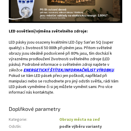
LED osvětlení/výměna světelného zdroje:
LED pásky jsou osazeny kvalitními LED čipy San'an SQ (super
quality) s životností 50 000h při plném jasu. Přitom světelné
obrazy jsou ideálně podsvícené při 80% jasu, tím dochází k
výraznému prodloužení životnosti světelného zdroje (LED
pásku). Podrobné informace o světelném zdroji najdete v
záložce
ENERGETICKÝ ŠTÍTEK/INFORMAČNÍLIST VÝROBKU
.
Pokud se Vám LED pásek přeci jen poškodí, například při
manipulaci nebo se rozhodnete pro jiný odstín světla, rádi Vám
LED pásek vyměníme či si jej můžete vyměnit sami. Pro více
informací nás kontaktujte.
Doplňkové parametry
Kategorie
:
Obrazy města na zeď
Odstín
:
podle výběru varianty