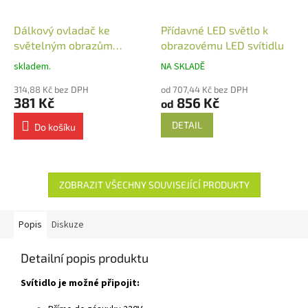
Dálkový ovladač ke
Přídavné LED světlo k
světelným obrazům
obrazovému LED svítidlu
nástěnný
skladem.
NA SKLADĚ
314,88 Kč bez DPH
od 707,44 Kč bez DPH
381 Kč
856 Kč
od
DETAIL
Do košíku
ZOBRAZIT VŠECHNY SOUVISEJÍCÍ PRODUKTY
Popis
Diskuze
Detailní popis produktu
Svítidlo je možné připojit: