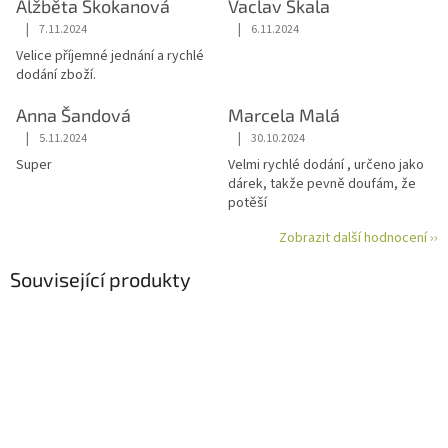
Alžběta Skokanová
Vaclav Skala
|
|
7.11.2024
6.11.2024
Hodnocení obchodu je 5 z 5 hvězdiček.
Hodnocení obchodu je 5 z 5 hvězdiče
Velice příjemné jednání a rychlé
dodání zboží.
Anna Šandová
Marcela Malá
|
|
5.11.2024
30.10.2024
Hodnocení obchodu je 5 z 5 hvězdiček.
Hodnocení obchodu je 5 z 5 hvězdiče
Super
Velmi rychlé dodání , určeno jako
dárek, takže pevně doufám, že
potěší
Zobrazit další hodnocení ››
Související produkty