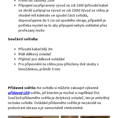
Přímo do zásuvky 230V
Připojení na připravený vývod ze zdi 230V (přívodní kabel
se zkrátí a připojí na vývod ze zdi 230V) Vývod ze stěny je
vhodné mít kdekoliv ve spodní části svítidla,
doporučujeme do 5 cm od spodního okraje, případně je
potřeba myslet na to aby připojení nebylo viditelné přes
prořezaný motiv.
Součástí svítidla:
Přívodní kabel bílý 3m
RGB dálkový ovladač
Přijímač pro dálkové ovládání
Pro připevnění na stěnu jsou přiloženy dvě skoby s
hmoždinkou, průměr 5 mm
Přídavné světlo:
Ke svítidlu si můžete zakoupit výkonné
přídavné
LED
světlo, při kterém je možné si například číst.
Součástí přídavného světla je dotykový ovladač, ten je umístěný
na boku svítidla. Ovládání přídavného světla je nezávislé na
podsvícení obrazu a je samostatně stmívatelné.