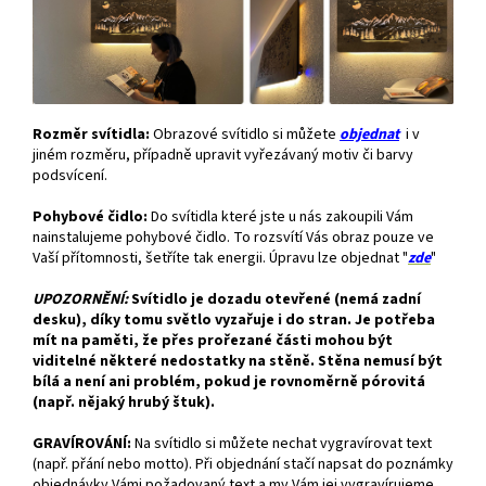
Rozměr svítidla:
Obrazové svítidlo si můžete
objednat
i v
jiném rozměru, případně upravit vyřezávaný motiv či barvy
podsvícení.
Pohybové čidlo:
Do svítidla které jste u nás zakoupili Vám
nainstalujeme pohybové čidlo. To rozsvítí Vás obraz pouze ve
Vaší přítomnosti, šetříte tak energii. Úpravu lze objednat "
zde
"
UPOZORNĚNÍ:
Svítidlo je dozadu otevřené (nemá zadní
desku), díky tomu světlo vyzařuje i do stran. Je potřeba
mít na paměti, že přes prořezané části mohou být
viditelné některé nedostatky na stěně. Stěna nemusí být
bílá a není ani problém, pokud je rovnoměrně pórovitá
(např. nějaký hrubý štuk).
GRAVÍROVÁNÍ:
Na svítidlo si můžete nechat vygravírovat text
(např. přání nebo motto). Při objednání stačí napsat do poznámky
objednávky Vámi požadovaný text a my Vám jej vygravírujeme.