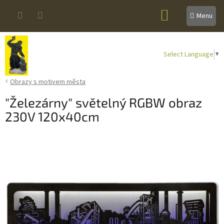
Přejít
NÁKUPNÍ
na
obsah
KOŠÍK
Select Language
▼
Obrazy s motivem města
"Železárny" světelný RGBW obraz
230V 120x40cm