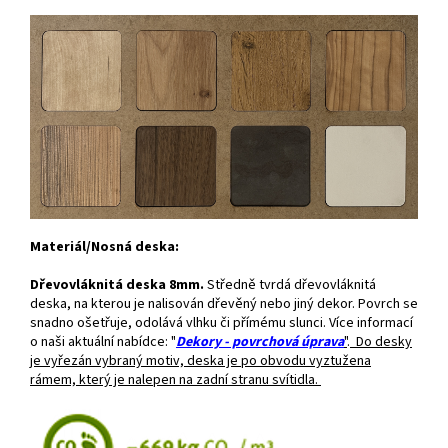
Materiál/Nosná deska:
Dřevovláknitá deska 8mm.
Středně tvrdá dřevovláknitá
deska, na kterou je nalisován dřevěný nebo jiný dekor. Povrch se
snadno ošetřuje, odolává vlhku či přímému slunci. Více informací
o naši aktuální nabídce: "
Dekory - povrchová úprava
"
.
Do desky
je vyřezán vybraný motiv, deska je po obvodu vyztužena
rámem, který je nalepen na zadní stranu svítidla.