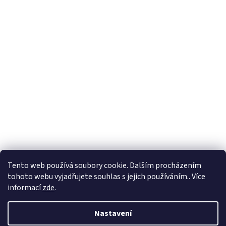
Vytvořil Shoptet
Tento web používá soubory cookie. Dalším procházením
tohoto webu vyjadřujete souhlas s jejich používáním.. Více
Copyright 2026
Petr Soukup a spol. s r. o.
. Všechna práva
informací
zde
.
vyhrazena.
Nastavení