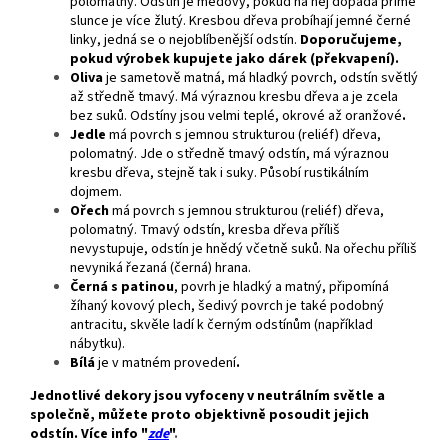
polomatný. Odstín je medový, pokud na něj dopadá přímé
slunce je více žlutý. Kresbou dřeva probíhají jemné černé
linky, jedná se o nejoblíbenější odstín.
Doporučujeme,
pokud výrobek kupujete jako dárek (překvapení).
Oliva
je sametově matná, má hladký povrch, odstín světlý
až středně tmavý. Má výraznou kresbu dřeva a je zcela
bez suků. Odstíny jsou velmi teplé, okrové až oranžové
.
Jedle
má povrch s jemnou strukturou (reliéf) dřeva,
polomatný. Jde o středně tmavý odstín, má výraznou
kresbu dřeva, stejně tak i suky. Působí rustikálním
dojmem.
Ořech
má povrch s jemnou strukturou (reliéf) dřeva,
polomatný. Tmavý odstín, kresba dřeva příliš
nevystupuje, odstín je hnědý včetně suků. Na ořechu příliš
nevyniká řezaná (černá) hrana.
Černá s patinou
, povrh je hladký a matný, připomíná
žíhaný kovový plech, šedivý povrch je také podobný
antracitu, skvěle ladí k černým odstínům (například
nábytku).
Bílá
je v matném provedení
.
Jednotlivé dekory jsou vyfoceny v neutrálním světle a
společně, můžete proto objektivně posoudit jejich
odstín. Více info "
zde
"
.