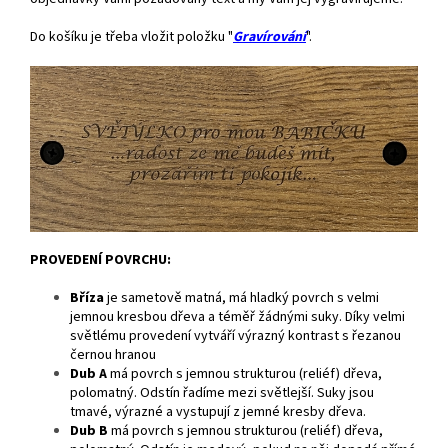
Do košíku je třeba vložit položku "
Gravírování
".
PROVEDENÍ POVRCHU:
Bříza
je
sametově matná, má hladký povrch s velmi
jemnou kresbou dřeva a téměř žádnými suky. Díky velmi
světlému provedení vytváří výrazný kontrast s řezanou
černou hranou
Dub A
má povrch s jemnou strukturou (reliéf) dřeva,
polomatný. Odstín řadíme mezi světlejší. Suky jsou
tmavé, výrazné a vystupují z jemné kresby dřeva.
Dub B
má povrch s jemnou strukturou (reliéf) dřeva,