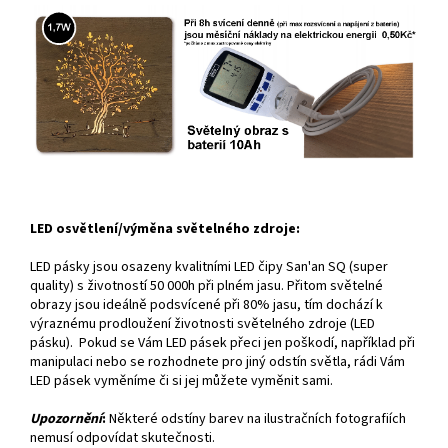
LED osvětlení/výměna světelného zdroje:
LED pásky jsou osazeny kvalitními LED čipy San'an SQ (super
quality) s životností 50 000h při plném jasu. Přitom světelné
obrazy jsou ideálně podsvícené při 80% jasu, tím dochází k
výraznému prodloužení životnosti světelného zdroje (LED
pásku). Pokud se Vám LED pásek přeci jen poškodí, například při
manipulaci nebo se rozhodnete pro jiný odstín světla, rádi Vám
LED pásek vyměníme či si jej můžete vyměnit sami.
Upozornění
:
Některé odstíny barev na ilustračních fotografiích
nemusí odpovídat skutečnosti.