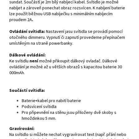
sundat. Součástí je 2m bílý nabíjecí kabel. Svítidlo je možné
nabíjet a zároveň ponechat obraz rozsvícen. K nabíjení baterie
lze použít běžnou USB nabíječku s minimálním nabíjecím
proudem 2A
.
Ovládání svítidla:
Nastavení jasu svítidla se provádí pomocí
otočného dimmeru. Vypnutí či zapnutí provedeme přepínačem
umístěným na straně powerbanky.
Dálkové ovládání:
Ke svítidlu
není
možné přikoupit dálkový ovladač. Dálkové
ovládání je možné až u větších obrazů s kapacitou baterie 30
000mAh.
Součástí svítidla:
Baterie+kabel pro nabití baterie
Podsvícení svítidla
Pro připevnění na stěnu jsou přiloženy dvě skoby s
hmoždinkou 5 mm.
Gravírování:
Na svítidlo si můžete nechat vygravírovat text (např. přání nebo