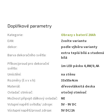
Doplňkové parametry
Kategorie
:
Obrazy s baterií 20Ah
EAN
:
Zvolte variantu
dekor
:
podle výběru varianty
extra teplá bílá a studená
Barva dekoračního světla
:
bílá
Příkon/proud pro dekorační
1m LED pásku 4,8W/0,4A
světlo
:
Umístění
:
na stěnu
Rozměry (š x v x h)
:
33x55x4cm
Materiál
:
dřevovláknitá deska
Ovladač stmívač
:
otočný stmívač
Možnost připojit dálkový ovladač
:
NE
Vstupní napětí svítidla/ zdroje
:
5V - 9V DC
Výstupní napětí/proud zdroje
:
5V DC/2A