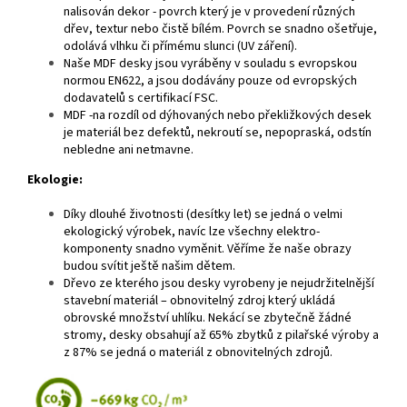
nalisován dekor - povrch který je v provedení různých
dřev, textur nebo čistě bílém. Povrch se snadno ošetřuje,
odolává vlhku či přímému slunci (UV záření).
Naše MDF desky jsou vyráběny v souladu s evropskou
normou EN622, a jsou dodávány pouze od evropských
dodavatelů s certifikací FSC.
MDF -na rozdíl od dýhovaných nebo překližkových desek
je materiál bez defektů, nekroutí se, nepopraská, odstín
nebledne ani netmavne.
Ekologie:
Díky dlouhé životnosti (desítky let) se jedná o velmi
ekologický výrobek, navíc lze všechny elektro-
komponenty snadno vyměnit. Věříme že naše obrazy
budou svítit ještě našim dětem.
Dřevo ze kterého jsou desky vyrobeny je nejudržitelnější
stavební materiál – obnovitelný zdroj který ukládá
obrovské množství uhlíku. Nekácí se zbytečně žádné
stromy, desky obsahují až 65% zbytků z pilařské výroby a
z 87% se jedná o materiál z obnovitelných zdrojů.