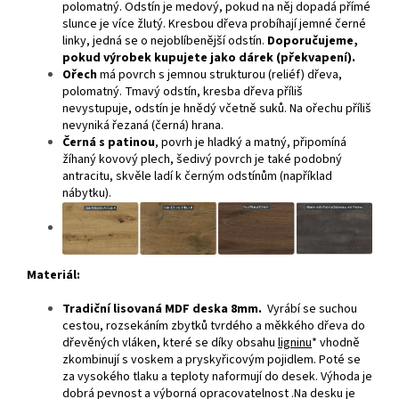
polomatný. Odstín je medový, pokud na něj dopadá přímé
slunce je více žlutý. Kresbou dřeva probíhají jemné černé
linky, jedná se o nejoblíbenější odstín.
Doporučujeme,
pokud výrobek kupujete jako dárek (překvapení).
Ořech
má povrch s jemnou strukturou (reliéf) dřeva,
polomatný. Tmavý odstín, kresba dřeva příliš
nevystupuje, odstín je hnědý včetně suků. Na ořechu příliš
nevyniká řezaná (černá) hrana.
Černá s patinou
, povrh je hladký a matný, připomíná
žíhaný kovový plech, šedivý povrch je také podobný
antracitu, skvěle ladí k černým odstínům (například
nábytku).
Materiál:
Tradiční lisovaná MDF deska 8mm.
Vyrábí se suchou
cestou, rozsekáním zbytků tvrdého a měkkého dřeva do
dřevěných vláken, které se díky obsahu
ligninu
* vhodně
zkombinují s voskem a pryskyřicovým pojidlem. Poté se
za vysokého tlaku a teploty naformují do desek. Výhoda je
dobrá pevnost a výborná opracovatelnost .Na desku je