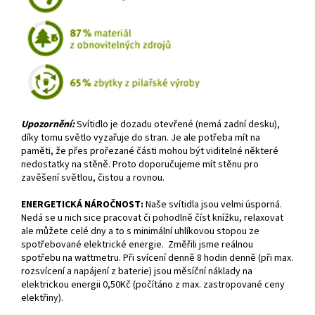
Upozornění:
Svítidlo je dozadu otevřené (nemá zadní desku),
díky tomu světlo vyzařuje do stran. Je ale potřeba mít na
paměti, že přes prořezané části mohou být viditelné některé
nedostatky na stěně. Proto doporučujeme mít stěnu pro
zavěšení světlou, čistou a rovnou.
ENERGETICKÁ NÁROČNOST:
Naše svítidla jsou velmi úsporná.
Nedá se u nich sice pracovat či pohodlně číst knížku, relaxovat
ale můžete celé dny a to s minimální uhlíkovou stopou ze
spotřebované elektrické energie. Změřili jsme reálnou
spotřebu na wattmetru. Při svícení denně 8 hodin denně (při max.
rozsvícení a napájení z baterie) jsou měsíční náklady na
elektrickou energii 0,50Kč (počítáno z max. zastropované ceny
elektřiny).