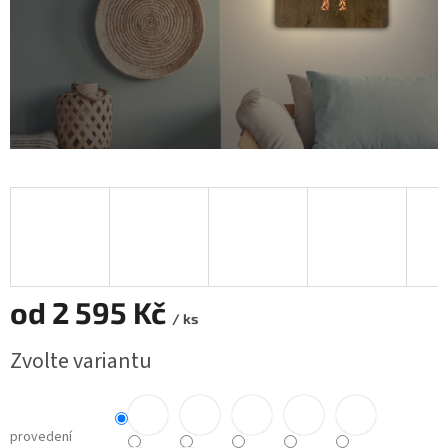
od
2 595 Kč
/ ks
Měrná
Zvolte variantu
cena:
provedení