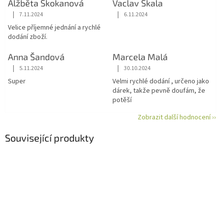
Alžběta Skokanová
Vaclav Skala
|
|
7.11.2024
6.11.2024
Hodnocení obchodu je 5 z 5 hvězdiček.
Hodnocení obchodu je 5 z 5 hvězdiče
Velice příjemné jednání a rychlé
dodání zboží.
Anna Šandová
Marcela Malá
|
|
5.11.2024
30.10.2024
Hodnocení obchodu je 5 z 5 hvězdiček.
Hodnocení obchodu je 5 z 5 hvězdiče
Super
Velmi rychlé dodání , určeno jako
dárek, takže pevně doufám, že
potěší
Zobrazit další hodnocení ››
Související produkty