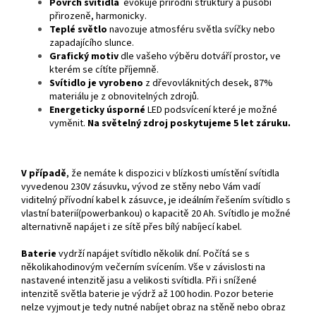
Povrch svítidla
evokuje přírodní struktury a působí
přirozeně, harmonicky.
Teplé světlo
navozuje atmosféru světla svíčky nebo
zapadajícího slunce.
Grafický motiv
dle vašeho výběru dotváří prostor, ve
kterém se cítíte příjemně.
Svítidlo je vyrobeno
z dřevovláknitých desek, 87%
materiálu je z obnovitelných zdrojů.
Energeticky úsporné
LED podsvícení které je možné
vyměnit.
Na světelný zdroj poskytujeme 5 let záruku.
V případě
, že nemáte k dispozici v blízkosti umístění svítidla
vyvedenou 230V zásuvku, vývod ze stěny nebo Vám vadí
viditelný přívodní kabel k zásuvce, je ideálním řešením svítidlo s
vlastní baterií(powerbankou) o kapacitě 20 Ah. Svítidlo je možné
alternativně napájet i ze sítě přes bílý nabíjecí kabel.
Baterie
vydrží napájet svítidlo několik dní. Počítá se s
několikahodinovým večerním svícením. Vše v závislosti na
nastavené intenzitě jasu a velikosti svítidla. Při i snížené
intenzitě světla baterie je výdrž až 100 hodin. Pozor beterie
nelze vyjmout je tedy nutné nabíjet obraz na stěně nebo obraz