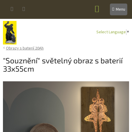
Přejít
NÁKUPNÍ
na
obsah
KOŠÍK
Select Language
▼
Obrazy s baterií 20Ah
"Souznění" světelný obraz s baterií
33x55cm