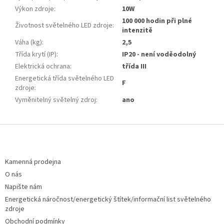
Výkon zdroje
:
10W
100 000 hodin při plné
Životnost světelného LED zdroje
:
intenzitě
Váha (kg)
:
2,5
Třída krytí (IP)
:
IP20 - není voděodolný
Elektrická ochrana
:
třída III
Energetická třída světelného LED
F
zdroje
:
Vyměnitelný světelný zdroj
:
ano
Z
á
p
a
Kamenná prodejna
t
O nás
í
Napište nám
Energetická náročnost/energetický štítek/informační list světelného
zdroje
Obchodní podmínky