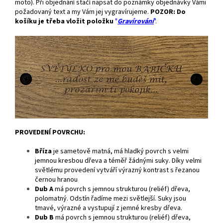
moto). Při objednání stačí napsat do poznámky objednávky Vámi
požadovaný text a my Vám jej vygravírujeme.
POZOR:
Do
košíku je třeba vložit položku
"
Gravírování
"
.
PROVEDENÍ POVRCHU:
Bříza
je
sametově matná, má hladký povrch s velmi
jemnou kresbou dřeva a téměř žádnými suky. Díky velmi
světlému provedení vytváří výrazný kontrast s řezanou
černou hranou
Dub A
má povrch s jemnou strukturou (reliéf) dřeva,
polomatný. Odstín řadíme mezi světlejší. Suky jsou
tmavé, výrazné a vystupují z jemné kresby dřeva.
Dub B
má povrch s jemnou strukturou (reliéf) dřeva,