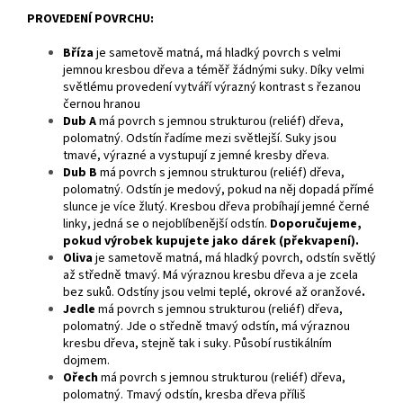
PROVEDENÍ POVRCHU:
Bříza
je
sametově matná, má hladký povrch s velmi
jemnou kresbou dřeva a téměř žádnými suky. Díky velmi
světlému provedení vytváří výrazný kontrast s řezanou
černou hranou
Dub A
má povrch s jemnou strukturou (reliéf) dřeva,
polomatný. Odstín řadíme mezi světlejší. Suky jsou
tmavé, výrazné a vystupují z jemné kresby dřeva.
Dub B
má povrch s jemnou strukturou (reliéf) dřeva,
polomatný. Odstín je medový, pokud na něj dopadá přímé
slunce je více žlutý. Kresbou dřeva probíhají jemné černé
linky, jedná se o nejoblíbenější odstín.
Doporučujeme,
pokud výrobek kupujete jako dárek (překvapení).
Oliva
je sametově matná, má hladký povrch, odstín světlý
až středně tmavý. Má výraznou kresbu dřeva a je zcela
bez suků. Odstíny jsou velmi teplé, okrové až oranžové
.
Jedle
má povrch s jemnou strukturou (reliéf) dřeva,
polomatný. Jde o středně tmavý odstín, má výraznou
kresbu dřeva, stejně tak i suky. Působí rustikálním
dojmem.
Ořech
má povrch s jemnou strukturou (reliéf) dřeva,
polomatný. Tmavý odstín, kresba dřeva příliš