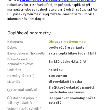
záložce
ENERGETICKÝ ŠTÍTEK/INFORMAČNÍLIST VÝROBKU
.
Pokud se Vám LED pásek přeci jen poškodí, například při
manipulaci nebo se rozhodnete pro jiný odstín světla, rádi Vám
LED pásek vyměníme či si jej můžete vyměnit sami. Pro více
informací nás kontaktujte.
Doplňkové parametry
Kategorie
:
Obrazy s motivem map
Dekor
:
podle výběru varianty
Barva dekoračního světla
:
extra teplá bílá+studená bílá
Příkon/proud pro
1m LED pásku 4,8W/0,4A
dekorační světlo
:
Umístění
:
na stěnu
Rozměry (š x v x h)
:
120x60x4cm
Materiál
:
dřevovláknitá deska
tlačítkový ovladač s pamětí
?
Ovladač stmívač
:
posledního nastavení
?
Možnost připojit
lze spárovat libovolný počet
dálkový ovladač
:
ovladčů
Vstupní napětí svítidla/