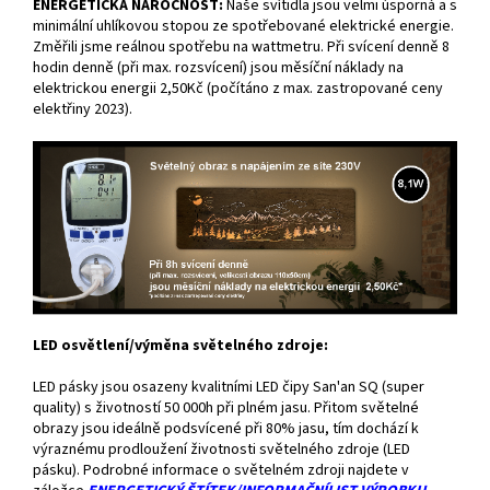
ENERGETICKÁ NÁROČNOST:
Naše svítidla jsou velmi úsporná a s
minimální uhlíkovou stopou ze spotřebované elektrické energie.
Změřili jsme reálnou spotřebu na wattmetru. Při svícení denně 8
hodin denně (při max. rozsvícení) jsou měsíční náklady na
elektrickou energii 2,50Kč (počítáno z max. zastropované ceny
elektřiny 2023).
LED osvětlení/výměna světelného zdroje:
LED pásky jsou osazeny kvalitními LED čipy San'an SQ (super
quality) s životností 50 000h při plném jasu. Přitom světelné
obrazy jsou ideálně podsvícené při 80% jasu, tím dochází k
výraznému prodloužení životnosti světelného zdroje (LED
pásku). Podrobné informace o světelném zdroji najdete v