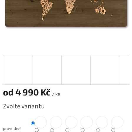
od
4 990 Kč
/ ks
Měrná
Zvolte variantu
cena:
provedení