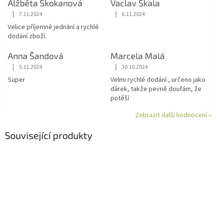
Alžběta Skokanová
Vaclav Skala
|
|
7.11.2024
6.11.2024
Hodnocení obchodu je 5 z 5 hvězdiček.
Hodnocení obchodu je 5 z 5 hvězdiče
Velice příjemné jednání a rychlé
dodání zboží.
Anna Šandová
Marcela Malá
|
|
5.11.2024
30.10.2024
Hodnocení obchodu je 5 z 5 hvězdiček.
Hodnocení obchodu je 5 z 5 hvězdiče
Super
Velmi rychlé dodání , určeno jako
dárek, takže pevně doufám, že
potěší
Zobrazit další hodnocení ››
Související produkty