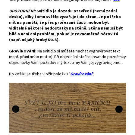
UPOZORNĚNÍ:
Svítidlo je dozadu otevřené (nemá zadní
desku), díky tomu světlo vyzařuje i do stran. Je potřeba
mít na paměti, že přes prořezané části mohou být
viditelné některé nedostatky na stěně. Stěna nemusí být
bílá a není ani problém, pokud je rovnoměrně pórovitá
(např. nějaký hrubý štuk).
GRAVÍROVÁNÍ:
Na svítidlo si můžete nechat vygravírovat text
(např. přání nebo motto). Při objednání stačí napsat do poznámky
objednávky Vámi požadovaný text a my Vám jej vygravírujeme.
Do košíku je třeba vložit položku "
Gravírování
".