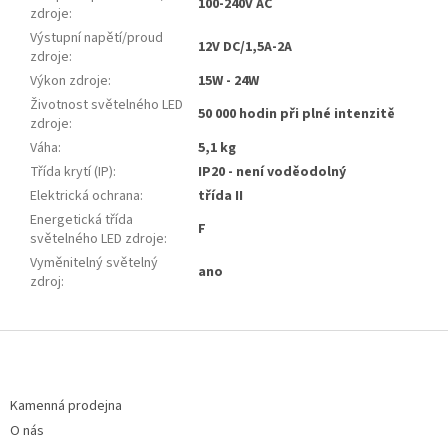
100-240V AC
zdroje
:
Výstupní napětí/proud
12V DC/1,5A-2A
zdroje
:
Výkon zdroje
:
15W - 24W
Životnost světelného LED
50 000 hodin při plné intenzitě
zdroje
:
Váha
:
5,1 kg
Třída krytí (IP)
:
IP20 - není voděodolný
Elektrická ochrana
:
třída II
Energetická třída
F
světelného LED zdroje
:
Vyměnitelný světelný
ano
zdroj
:
Z
á
p
a
Kamenná prodejna
t
O nás