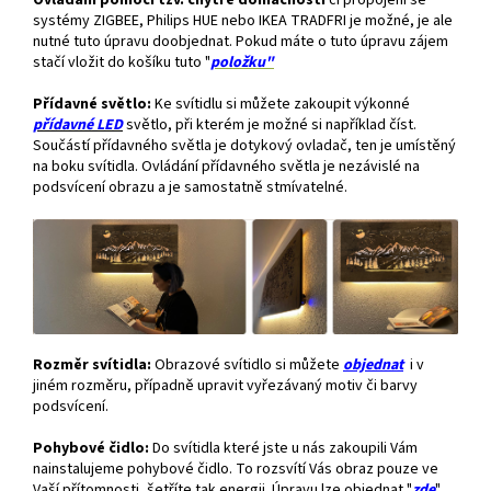
Ovládání pomocí tzv. chytré domácnosti
či propojení se
systémy ZIGBEE, Philips HUE nebo IKEA TRADFRI je možné, je ale
nutné tuto úpravu doobjednat. Pokud máte o tuto úpravu zájem
stačí vložit do košíku tuto "
položku"
Přídavné světlo:
Ke svítidlu si můžete zakoupit výkonné
přídavné
LED
světlo, při kterém je možné si například číst.
Součástí přídavného světla je dotykový ovladač, ten je umístěný
na boku svítidla. Ovládání přídavného světla je nezávislé na
podsvícení obrazu a je samostatně stmívatelné.
Rozměr svítidla:
Obrazové svítidlo si můžete
objednat
i v
jiném rozměru, případně upravit vyřezávaný motiv či barvy
podsvícení.
Pohybové čidlo:
Do svítidla které jste u nás zakoupili Vám
nainstalujeme pohybové čidlo. To rozsvítí Vás obraz pouze ve
Vaší přítomnosti, šetříte tak energii. Úpravu lze objednat "
zde
"