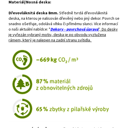
Materiál/Nosná deska:
Dřevovláknitá deska 8mm.
Středně tvrdá dřevovláknitá
deska, na kterou je nalisován dřevěný nebo jiný dekor. Povrch se
snadno ošetřuje, odolává vlhku či přímému slunci. Více informací
o naši aktuální nabídce: "
Dekory - povrchová úprava
"
.
Do desky
je vyřezán vybraný motiv, deska je po obvodu vyztužena
rámem, který je nalepen na zadní stranu svítidla.