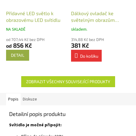
Přídavné LED světlo k
Dálkový ovladač ke
obrazovému LED svítidlu
světelným obrazům
nástěnný
NA SKLADĚ
skladem.
od 707,44 Kč bez DPH
314,88 Kč bez DPH
856 Kč
381 Kč
od
DETAIL
Do košíku
ZOBRAZIT VŠECHNY SOUVISEJÍCÍ PRODUKTY
Popis
Diskuze
Detailní popis produktu
Svítidlo je možné připojit: