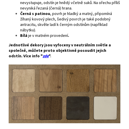
nevystupuje, odstín je hnědý včetně suků. Na ořechu příliš
nevyniká řezaná (černá) hrana.
Černá s patinou
, povrh je hladký a matný, připomíná
žíhaný kovový plech, šedivý povrch je také podobný
antracitu, skvěle ladí k černým odstínům (například
nábytku).
Bílá
je v matném provedení
.
Jednotlivé dekory jsou vyfoceny v neutrálním světle a
společně, můžete proto objektivně posoudit jejich
odstín. Více info "
zde
"
.