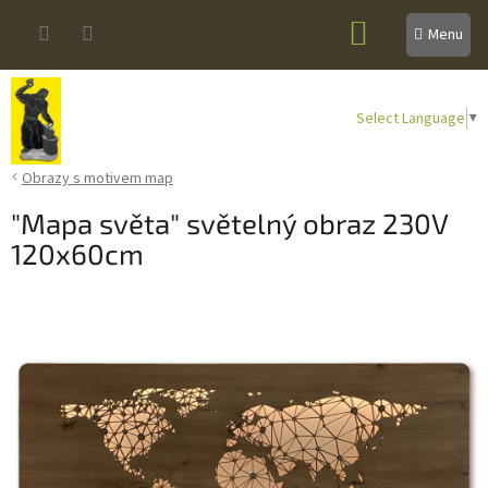
Přejít
NÁKUPNÍ
na
obsah
KOŠÍK
Select Language
▼
Obrazy s motivem map
"Mapa světa" světelný obraz 230V
120x60cm