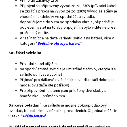
Přímo do zásuvky 230V
Připojení na připravený vývod ze zdi 230V (přívodní kabel
se zkrátí a připojí na vývod ze zdi 230V) Vývod ze stěny je
vhodné mít kdekoliv ve spodní části svítidla,
doporučujeme do 5 cm od spodního okraje, případně je
potřeba myslet na to aby připojení nebylo viditelné přes
prořezaný motiv.
V naší nabídce najdete variantu svítidla na baterii, více v
kategorii "
Světelné obrazy s baterií
"
Součástí svítidla:
Přívodní kabel bílý 3m
Na spodní straně svítidla je umístěné tlačítko, kterým lze
svítidlo stmívat a vypínat
Přijímač pro dálkové ovládání (ke svítidlu stačí dokoupit
model ovladače dle potřeby)
Pro připevnění na stěnu jsou přiloženy dvě skoby s
hmoždinkou, průměr 5 mm
Dálkové ovládání.
Ke svítidlu je možné dokoupit dálkový
ovladač, ten nabízíme v několika provedeních. Objednat můžete
v sekci
"
Příslušenství
"