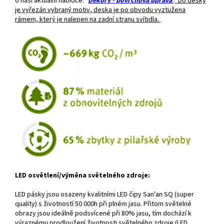
o naši aktuální nabídce: "
Dekory - povrchová úprava
"
.
Do desky
je vyřezán vybraný motiv, deska je po obvodu vyztužena
rámem, který je nalepen na zadní stranu svítidla.
LED osvětlení/výměna světelného zdroje:
LED pásky jsou osazeny kvalitními LED čipy San'an SQ (super
quality) s životností 50 000h při plném jasu. Přitom světelné
obrazy jsou ideálně podsvícené při 80% jasu, tím dochází k
výraznému prodloužení životnosti světelného zdroje (LED