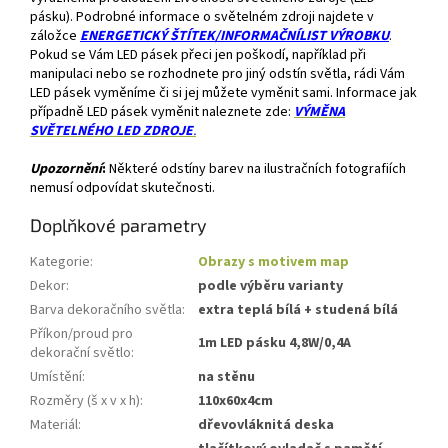
pásku). Podrobné informace o světelném zdroji najdete v
záložce
ENERGETICKÝ ŠTÍTEK/INFORMAČNÍLIST VÝROBKU
.
Pokud se Vám LED pásek přeci jen poškodí, například při
manipulaci nebo se rozhodnete pro jiný odstín světla, rádi Vám
LED pásek vyměníme či si jej můžete vyměnit sami. Informace jak
případně LED pásek vyměnit naleznete zde:
VÝMĚNA
SVĚTELNÉHO LED ZDROJE
.
Upozornění
:
Některé odstíny barev na ilustračních fotografiích
nemusí odpovídat skutečnosti.
Doplňkové parametry
Kategorie
:
Obrazy s motivem map
Dekor
:
podle výběru varianty
Barva dekoračního světla
:
extra teplá bílá + studená bílá
Příkon/proud pro
1m LED pásku 4,8W/0,4A
dekorační světlo
:
Umístění
:
na stěnu
Rozměry (š x v x h)
:
110x60x4cm
Materiál
:
dřevovláknitá deska