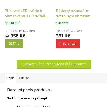
Přídavné LED světlo k
Dálkový ovladač ke
obrazovému LED svítidlu
světelným obrazům
nástěnný
NA SKLADĚ
skladem.
od 707,44 Kč bez DPH
314,88 Kč bez DPH
856 Kč
381 Kč
od
DETAIL
Do košíku
ZOBRAZIT VŠECHNY SOUVISEJÍCÍ PRODUKTY
Popis
Diskuze
Detailní popis produktu
Svítidlo je možné připojit: