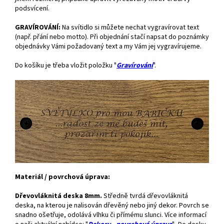
podsvícení.
GRAVÍROVÁNÍ:
Na svítidlo si můžete nechat vygravírovat text
(např. přání nebo motto). Při objednání stačí napsat do poznámky
objednávky Vámi požadovaný text a my Vám jej vygravírujeme.
Do košíku je třeba vložit položku "
Gravírování
".
Materiál / povrchová úprava:
Dřevovláknitá deska 8mm.
Středně tvrdá dřevovláknitá
deska, na kterou je nalisován dřevěný nebo jiný dekor. Povrch se
snadno ošetřuje, odolává vlhku či přímému slunci. Více informací