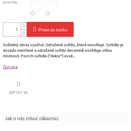
povrchu
Přidat do košíku
Světelný obraz využívá: Odražené světlo, které neoslňuje. Svítidlo je
dozadu otevřené a odražené světlo decentně osvětluje stěnu
místnosti. Povrch svítidla ("dekor") evok...
Číst více
ZEPTAT SE
Jak o nás mluví zákazníci