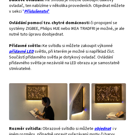
Dálkové ovládání.
Ke svítidlu je možné dokoupit dálkový
ovladač, ten nabízíme v několika provedeních. Objednat můžete
v sekci
"
Příslušenství
"
Ovládání pomocí tzv. chytré domácnosti
či propojení se
systémy ZIGBEE, Philips HUE nebo IKEA TRADFRI je možné, je ale
nutné tuto úpravu doobjednat.
Přídavné světlo:
Ke svítidlu si můžete zakoupit výkonné
přídavné
LED
světlo, při kterém je možné si například číst.
Součástí přídavného světla je dotykový ovladač. Ovládání
přídavného světla je nezávislé na LED obrazu a je samostatně
stmívatelné.
Rozměr svítidla:
Obrazové svítidlo si můžete
objednat
i v
jiném rozměru, případně upravit vyřezávaný motiv či barvy