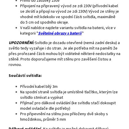
Přímo do zásuvky 230V
Připojení na připravený vývod ze zdi 230V (přívodní kabel
se zkrátí a připojí na vývod ze zdi 230V) Vývod ze stěny je
vhodné mít kdekoliv ve spodní části svítidla, maximálně
do 5 cm od spodního okraje.
V naší nabídce najdete variantu svítidla na baterii, více v
kategorii "
Světelné obrazy s baterií
"
UPOZORNĚNÍ:
Svítidlo je dozadu otevřené (nemá zadní desku) a
světlo tedy vyzařuje i do stran. Je ale potřeba mít na paměti že
přes prořezané části mohou být viditelné některé nedostatky na
stěně. Proto doporučujeme mít stěnu pro zavěšení čistou a
rovnou.
Součástí svítidla:
Přívodní kabel bílý 3m
Na spodní straně svítidla je umístěné tlačítko, kterým lze
svítidlo stmívat a vypínat
Přijímač pro dálkové ovládání (ke svítidlu stačí dokoupit
model ovladače dle potřeby)
Pro připevnění na stěnu jsou přiloženy dvě skoby s
hmoždinkou, průměr 5 mm