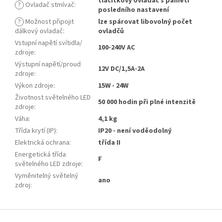
tlačítkový ovladač s pamětí
?
Ovladač stmívač
:
posledního nastavení
?
Možnost připojit
lze spárovat libovolný počet
dálkový ovladač
:
ovladčů
Vstupní napětí svítidla/
100-240V AC
zdroje
:
Výstupní napětí/proud
12V DC/1,5A-2A
zdroje
:
Výkon zdroje
:
15W - 24W
Životnost světelného LED
50 000 hodin při plné intenzitě
zdroje
:
Váha
:
4,1 kg
Třída krytí (IP)
:
IP20 - není voděodolný
Elektrická ochrana
:
třída II
Energetická třída
F
světelného LED zdroje
:
Vyměnitelný světelný
ano
zdroj
:
Z