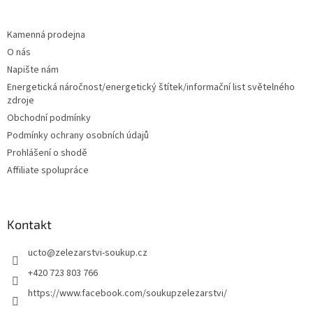
á
p
a
Kamenná prodejna
t
O nás
í
Napište nám
Energetická náročnost/energetický štítek/informační list světelného
zdroje
Obchodní podmínky
Podmínky ochrany osobních údajů
Prohlášení o shodě
Affiliate spolupráce
Kontakt
ucto
@
zelezarstvi-soukup.cz
+420 723 803 766
https://www.facebook.com/soukupzelezarstvi/