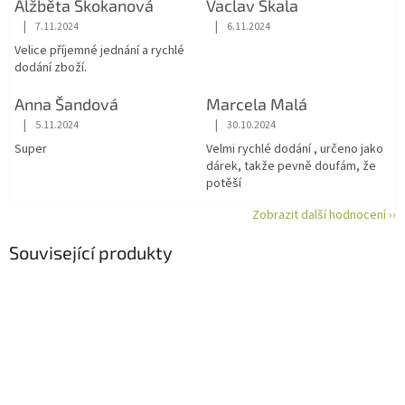
Alžběta Skokanová
Vaclav Skala
|
|
7.11.2024
6.11.2024
Hodnocení obchodu je 5 z 5 hvězdiček.
Hodnocení obchodu je 5 z 5 hvězdiče
Velice příjemné jednání a rychlé
dodání zboží.
Anna Šandová
Marcela Malá
|
|
5.11.2024
30.10.2024
Hodnocení obchodu je 5 z 5 hvězdiček.
Hodnocení obchodu je 5 z 5 hvězdiče
Super
Velmi rychlé dodání , určeno jako
dárek, takže pevně doufám, že
potěší
Zobrazit další hodnocení ››
Související produkty