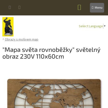
Přejít
NÁKUPNÍ
na
obsah
KOŠÍK
Select Language
▼
Obrazy s motivem map
"Mapa světa rovnoběžky" světelný
obraz 230V 110x60cm