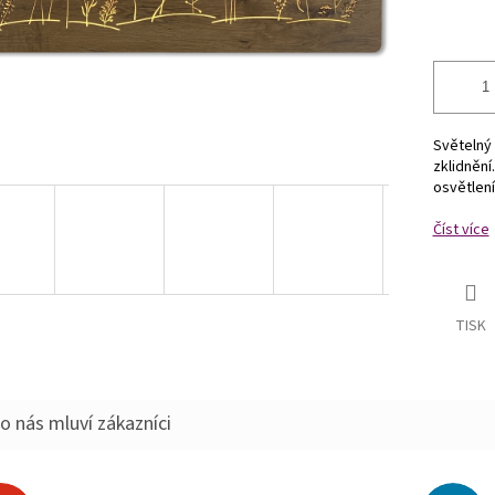
Světelný 
zklidnění
osvětlení
Číst více
TISK
o nás mluví zákazníci