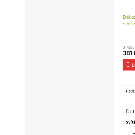
Dálko
svět
nást
314,88
381 
D
Popi
Det
Svít