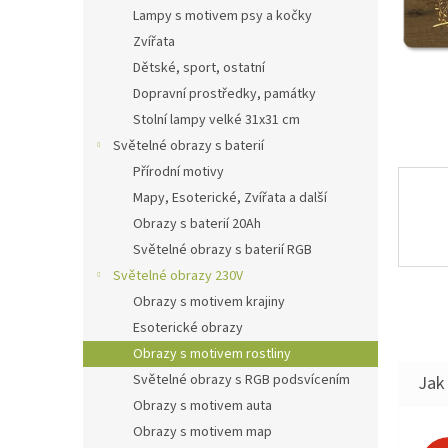
n
Lampy s motivem psy a kočky
e
Zvířata
l
Dětské, sport, ostatní
Dopravní prostředky, památky
Stolní lampy velké 31x31 cm
Světelné obrazy s baterií
Přírodní motivy
Mapy, Esoterické, Zvířata a další
Obrazy s baterií 20Ah
Světelné obrazy s baterií RGB
Světelné obrazy 230V
Obrazy s motivem krajiny
Esoterické obrazy
Obrazy s motivem rostliny
Světelné obrazy s RGB podsvícením
Jak 
Obrazy s motivem auta
Obrazy s motivem map