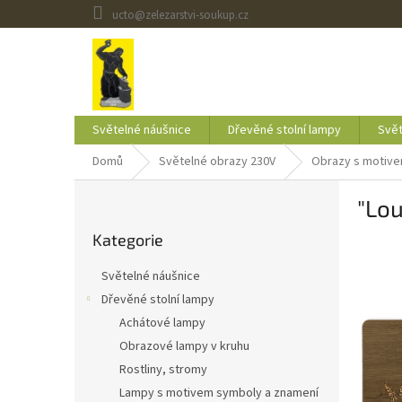
Přejít
ucto@zelezarstvi-soukup.cz
na
obsah
Světelné náušnice
Dřevěné stolní lampy
Svět
Domů
Světelné obrazy 230V
Obrazy s motive
P
"Lo
o
Přeskočit
s
Kategorie
kategorie
t
r
Světelné náušnice
a
Dřevěné stolní lampy
n
Achátové lampy
n
í
Obrazové lampy v kruhu
p
Rostliny, stromy
a
Lampy s motivem symboly a znamení