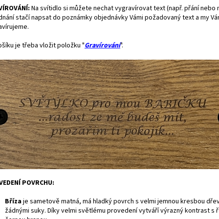
VÍROVÁNÍ:
Na svítidlo si můžete nechat vygravírovat text (např. přání nebo 
dnání stačí napsat do poznámky objednávky Vámi požadovaný text a my Vám
avírujeme.
šíku je třeba vložit položku "
Gravírování
".
VEDENÍ POVRCHU:
Bříza
je
sametově matná, má hladký povrch s velmi jemnou kresbou dře
žádnými suky. Díky velmi světlému provedení vytváří výrazný kontrast s 