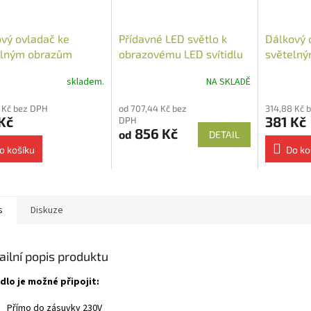
vý ovladač ke
Přídavné LED světlo k
Dálkový 
elným obrazům
obrazovému LED svítidlu
světelný
ěnný
skladem.
NA SKLADĚ
 Kč bez DPH
od 707,44 Kč bez
314,88 Kč 
Kč
381 Kč
DPH
856 Kč
od
DETAIL
o košíku
Do ko
s
Diskuze
ailní popis produktu
idlo je možné připojit:
Přímo do zásuvky 230V