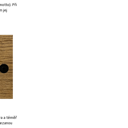
motto). Při
 jej
va a téměř
řezanou