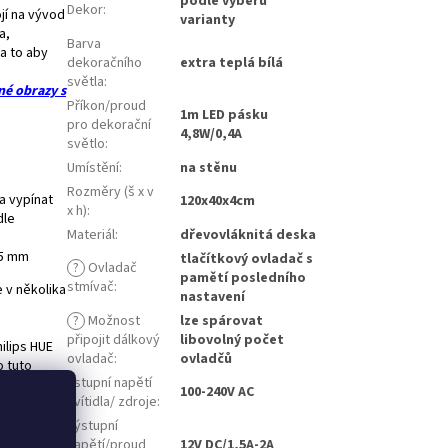
podle výběru
Dekor
:
ojí na vývod
varianty
a,
Barva
a to aby
dekoračního
extra teplá bílá
světla
:
né obrazy s
Příkon/proud
1m LED pásku
pro dekorační
4,8W/0,4A
světlo
:
Umístění
:
na stěnu
Rozměry (š x v
 a vypínat
120x40x4cm
x h)
:
dle
Materiál
:
dřevovláknitá deska
 5 mm
tlačítkový ovladač s
?
Ovladač
pamětí posledního
stmívač
:
 v několika
nastavení
?
Možnost
lze spárovat
připojit dálkový
libovolný počet
ilips HUE
ovladač
:
ovladčů
o tuto
Vstupní napětí
100-240V AC
svítidla/ zdroje
:
 při kterém
Výstupní
je umístěný
napětí/proud
12V DC/1,5A-2A