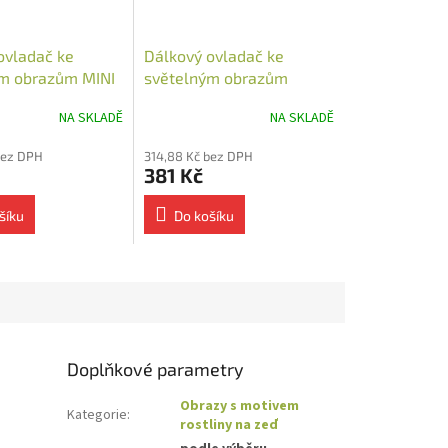
ovladač ke
Dálkový ovladač ke
m obrazům MINI
světelným obrazům
NA SKLADĚ
NA SKLADĚ
bez DPH
314,88 Kč bez DPH
381 Kč
šíku
Do košíku
Doplňkové parametry
Obrazy s motivem
Kategorie
:
rostliny na zeď