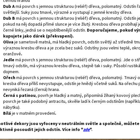
černou hranou
Dub A
má povrch s jemnou strukturou (reliéf) dřeva, polomatný. Odstín 
světlejší. Suky jsou tmavé, výrazné a vystupují z jemné kresby dřeva.
Dub B
má povrch s jemnou strukturou (reliéf) dřeva, polomatný. Odstín 
pokud na něj dopadá přímé slunce je více žlutý. Kresbou dřeva probíhají
černé linky, jedná se o nejoblíbenější odstín.
Doporučujeme, pokud vý
kupujete jako dárek (překvapení).
Oliva
je sametově matná, má hladký povrch, odstín světlý až středně tm
výraznou kresbu dřeva a je zcela bez suků. Odstíny jsou velmi teplé, okr
oranžové
.
Jedle
má povrch s jemnou strukturou (reliéf) dřeva, polomatný. Jde o s
tmavý odstín, má výraznou kresbu dřeva, stejně tak i suky. Působí rustik
dojmem.
Ořech
má povrch s jemnou strukturou (reliéf) dřeva, polomatný. Tmavý o
kresba dřeva příliš nevystupuje, odstín je hnědý včetně suků. Na ořechu p
nevyniká řezaná (černá) hrana.
Černá s patinou
, povrh je hladký a matný, připomíná žíhaný kovový plec
povrch je také podobný antracitu, skvěle ladí k černým odstínům (napříkl
nábytku).
Bílá
je v matném provedení
.
otlivé dekory jsou vyfoceny v neutrálním světle a společně, můžet
ktivně posoudit jejich odstín. Více info "
zde
"
.