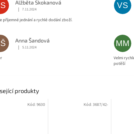
Alžběta Skokanová
AS
VS
|
7.11.2024
Hodnocení obchodu je 5 z 5 hvězdiček.
ce příjemné jednání a rychlé dodání zboží.
Anna Šandová
AŠ
MM
|
5.11.2024
Hodnocení obchodu je 5 z 5 hvězdiček.
r
Velmi rychl
potěší
sející produkty
Kód:
9630
Kód:
3687/42-