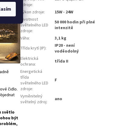
 je
zdroje
:
lasím
Výkon zdroje
:
15W - 24W
Životnost
50 000 hodin při plné
světelného LED
intenzitě
zdroje
:
Váha
:
3,1 kg
IP20 - není
Třída krytí (IP)
:
voděodolný
Elektrická
třída II
ochrana
:
Energetická
padně
třída
F
světelného LED
zdroje
:
ové čidlo.
 objednat
Vyměnitelný
ano
světelný zdroj
:
u světlo
mohou být
 problém,