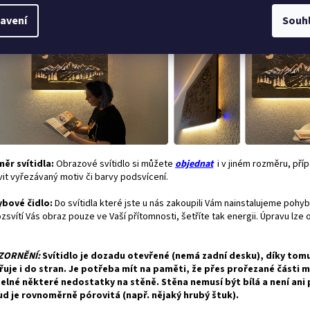
ku svítidla. Ovládání přídavného světla je nezávislé na podsvícení obrazu a
avení
Souh
statně stmívatelné.
ěr svítidla:
Obrazové svítidlo si můžete
objednat
i v jiném rozměru, pří
vit vyřezávaný motiv či barvy podsvícení.
bové čidlo:
Do svítidla které jste u nás zakoupili Vám nainstalujeme pohyb
zsvítí Vás obraz pouze ve Vaší přítomnosti, šetříte tak energii. Úpravu lze
"
ZORNĚNÍ:
Svítidlo je dozadu otevřené (nemá zadní desku), díky tom
řuje i do stran. Je potřeba mít na paměti, že přes prořezané části 
telné některé nedostatky na stěně. Stěna nemusí být bílá a není ani
d je rovnoměrně pórovitá (např. nějaký hrubý štuk).