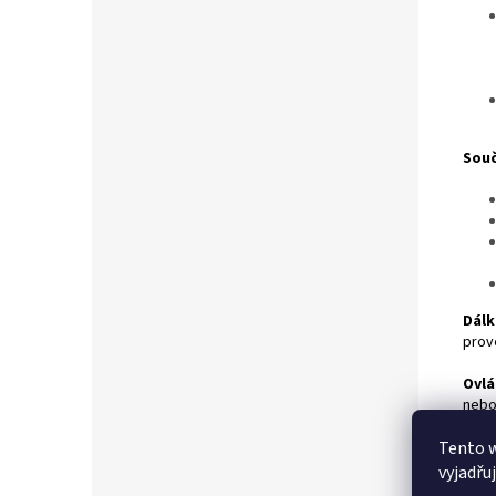
Souč
Dálk
prov
Ovlá
nebo
úprav
Tento 
Příd
vyjadřu
je mo