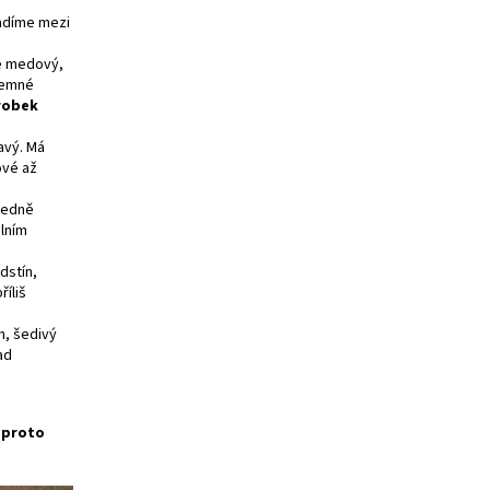
řadíme mezi
je medový,
 jemné
robek
avý. Má
ové až
tředně
álním
dstín,
říliš
h, šedivý
ad
e proto