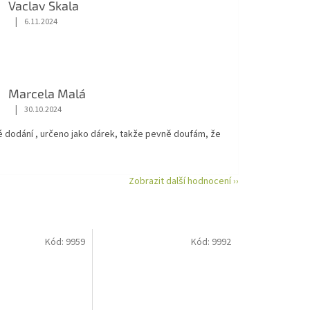
Vaclav Skala
|
6.11.2024
Hodnocení obchodu je 5 z 5 hvězdiček.
Marcela Malá
|
30.10.2024
Hodnocení obchodu je 5 z 5 hvězdiček.
é dodání , určeno jako dárek, takže pevně doufám, že
Zobrazit další hodnocení ››
Kód:
9959
Kód:
9992