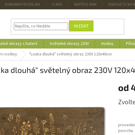
KAMENNÁ PRODEJNA
O NÁS
NAPIŠTE NÁM
ENERGETICKÁ 
HLEDAT
elné obrazy s baterií
Světelné obrazy 230V
Hodiny
Přísl
m rostliny
"Louka dlouhá" světelný obraz 230V 120x40cm
uka dlouhá" světelný obraz 230V 120
od
4
Měrná
Zvolt
cena:
proveden
povrchu