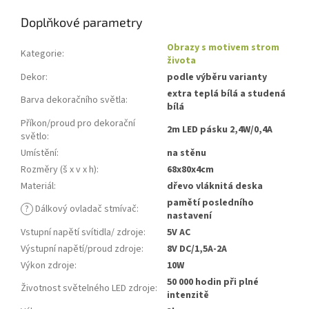
Doplňkové parametry
Obrazy s motivem strom
Kategorie
:
života
Dekor
:
podle výběru varianty
extra teplá bílá a studená
Barva dekoračního světla
:
bílá
Příkon/proud pro dekorační
2m LED pásku 2,4W/0,4A
světlo
:
Umístění
:
na stěnu
Rozměry (š x v x h)
:
68x80x4cm
Materiál
:
dřevo vláknitá deska
pamětí posledního
?
Dálkový ovladač stmívač
:
nastavení
Vstupní napětí svítidla/ zdroje
:
5V AC
Výstupní napětí/proud zdroje
:
8V DC/1,5A-2A
Výkon zdroje
:
10W
50 000 hodin při plné
Životnost světelného LED zdroje
:
intenzitě