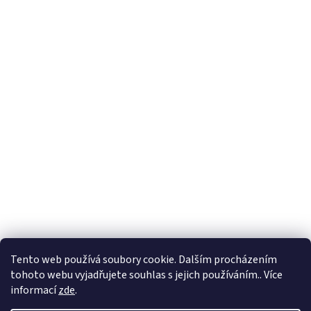
Vytvořil Shoptet
Tento web používá soubory cookie. Dalším procházením
tohoto webu vyjadřujete souhlas s jejich používáním.. Více
Copyright 2026
Petr Soukup a spol. s r. o.
. Všechna práva
informací
zde
.
vyhrazena.