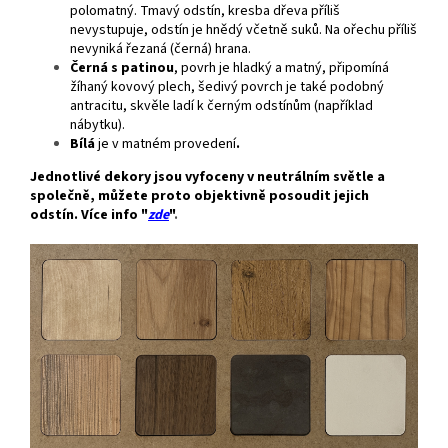
polomatný. Tmavý odstín, kresba dřeva příliš
nevystupuje, odstín je hnědý včetně suků. Na ořechu příliš
nevyniká řezaná (černá) hrana.
Černá s patinou
, povrh je hladký a matný, připomíná
žíhaný kovový plech, šedivý povrch je také podobný
antracitu, skvěle ladí k černým odstínům (například
nábytku).
Bílá
je v matném provedení
.
Jednotlivé dekory jsou vyfoceny v neutrálním světle a
společně, můžete proto objektivně posoudit jejich
odstín. Více info "
zde
"
.