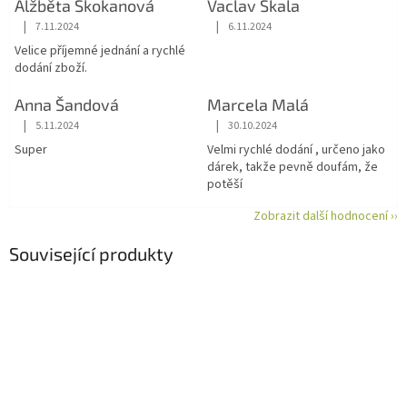
Alžběta Skokanová
Vaclav Skala
|
|
7.11.2024
6.11.2024
Hodnocení obchodu je 5 z 5 hvězdiček.
Hodnocení obchodu je 5 z 5 hvězdiče
Velice příjemné jednání a rychlé
dodání zboží.
Anna Šandová
Marcela Malá
|
|
5.11.2024
30.10.2024
Hodnocení obchodu je 5 z 5 hvězdiček.
Hodnocení obchodu je 5 z 5 hvězdiče
Super
Velmi rychlé dodání , určeno jako
dárek, takže pevně doufám, že
potěší
Zobrazit další hodnocení ››
Související produkty