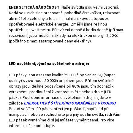
ENERGETICKÁ NÁROČNOST:
Naše svítidla jsou velmi úsporná.
Nedá se u nich sice pracovat či pohodlně číst knížku, relaxovat
ale můžete celé dny a to s minimální uhlíkovou stopou ze
spotřebované elektrické energie. Změřili jsme reálnou
spotřebu na wattmetru. Při svícení denně 8 hodin denně (při max.
rozsvícení) jsou měsíční náklady na elektrickou energii 2,50Kč
(počítáno z max. zastropované ceny elektřiny).
LED osvětlení/výměna světelného zdroje:
LED pásky jsou osazeny kvalitními LED čipy San'an SQ (super
quality) s životností 50 000h při plném jasu. Přitom světelné
obrazy jsou ideálně podsvícené při 80% jasu, tím dochází k
výraznému prodloužení životnosti světelného zdroje (LED
pásku). Podrobné informace o světelném zdroji najdete v
záložce
ENERGETICKÝ ŠTÍTEK/INFORMAČNÍLIST VÝROBKU
.
Pokud se Vám LED pásek přeci jen poškodí, například při
manipulaci nebo se rozhodnete pro jiný odstín světla, rádi Vám
LED pásek vyměníme či si jej můžete vyměnit sami. Pro více
informací nás kontaktujte.