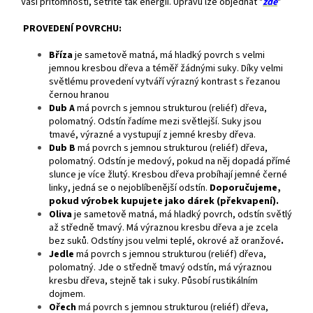
Vaší přítomnosti, šetříte tak energii. Úpravu lze objednat "
zde
"
PROVEDENÍ POVRCHU:
Bříza
je
sametově matná, má hladký povrch s velmi
jemnou kresbou dřeva a téměř žádnými suky. Díky velmi
světlému provedení vytváří výrazný kontrast s řezanou
černou hranou
Dub A
má povrch s jemnou strukturou (reliéf) dřeva,
polomatný. Odstín řadíme mezi světlejší. Suky jsou
tmavé, výrazné a vystupují z jemné kresby dřeva.
Dub B
má povrch s jemnou strukturou (reliéf) dřeva,
polomatný. Odstín je medový, pokud na něj dopadá přímé
slunce je více žlutý. Kresbou dřeva probíhají jemné černé
linky, jedná se o nejoblíbenější odstín.
Doporučujeme,
pokud výrobek kupujete jako dárek (překvapení).
Oliva
je sametově matná, má hladký povrch, odstín světlý
až středně tmavý. Má výraznou kresbu dřeva a je zcela
bez suků. Odstíny jsou velmi teplé, okrové až oranžové
.
Jedle
má povrch s jemnou strukturou (reliéf) dřeva,
polomatný. Jde o středně tmavý odstín, má výraznou
kresbu dřeva, stejně tak i suky. Působí rustikálním
dojmem.
Ořech
má povrch s jemnou strukturou (reliéf) dřeva,