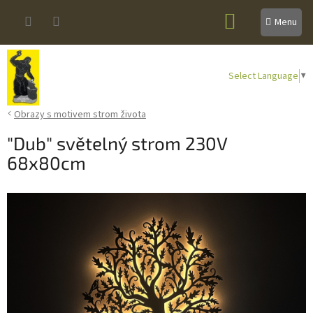
Přejít
NÁKUPNÍ
na
obsah
KOŠÍK
Select Language
▼
Obrazy s motivem strom života
"Dub" světelný strom 230V
68x80cm