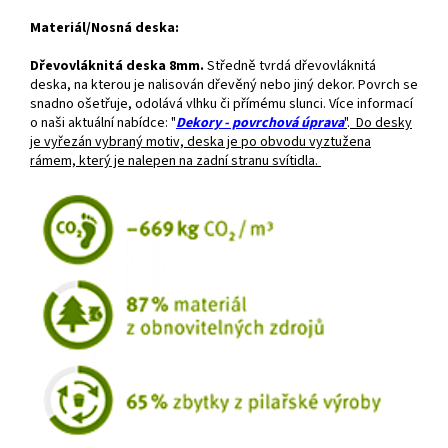
Materiál/Nosná deska:
Dřevovláknitá deska 8mm.
Středně tvrdá dřevovláknitá
deska, na kterou je nalisován dřevěný nebo jiný dekor. Povrch se
snadno ošetřuje, odolává vlhku či přímému slunci. Více informací
o naši aktuální nabídce: "
Dekory - povrchová úprava
"
.
Do desky
je vyřezán vybraný motiv, deska je po obvodu vyztužena
rámem, který je nalepen na zadní stranu svítidla.