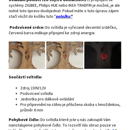
Ovládání pomocí tzv. chytré domácnosti
či propojení se
systémy ZIGBEE, Philips HUE nebo IKEA TRADFRI je možné, je ale
nutné tuto úpravu doobjednat. Pokud máte o tuto úpravu zájem
stačí vložit do košíku tuto "
položku
"
Podsvícené srdce:
Do svítidla je vyřezané decentní srdéčko,
červená barva indikuje připojení ke zdroji energie.
Součástí svítidla:
Zdroj 230V/12V
Podsvícení svítidla
Jednotka pro dálkové ovládání
Pro připevnění na stěnu je přiložena skoba s hmoždinkou,
průměr 6 mm
Pohybové čidlo:
Do svítidla které jste u nás zakoupili Vám
nainstalujeme pohybové čidlo. To rozsvítí Vás obraz pouze ve