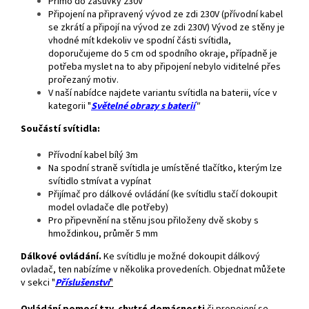
Přímo do zásuvky 230V
Připojení na připravený vývod ze zdi 230V (přívodní kabel
se zkrátí a připojí na vývod ze zdi 230V) Vývod ze stěny je
vhodné mít kdekoliv ve spodní části svítidla,
doporučujeme do 5 cm od spodního okraje, případně je
potřeba myslet na to aby připojení nebylo viditelné přes
prořezaný motiv.
V naší nabídce najdete variantu svítidla na baterii, více v
kategorii "
Světelné obrazy s baterií
"
Součástí svítidla:
Přívodní kabel bílý 3m
Na spodní straně svítidla je umístěné tlačítko, kterým lze
svítidlo stmívat a vypínat
Přijímač pro dálkové ovládání (ke svítidlu stačí dokoupit
model ovladače dle potřeby)
Pro připevnění na stěnu jsou přiloženy dvě skoby s
hmoždinkou, průměr 5 mm
Dálkové ovládání.
Ke svítidlu je možné dokoupit dálkový
ovladač, ten nabízíme v několika provedeních. Objednat můžete
v sekci "
Příslušenství
"