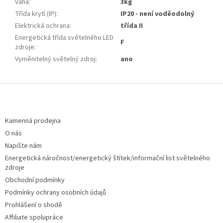
Váha
:
3kg
Třída krytí (IP)
:
IP20 - není voděodolný
Elektrická ochrana
:
třída II
Energetická třída světelného LED
F
zdroje
:
Vyměnitelný světelný zdroj
:
ano
Z
á
p
a
Kamenná prodejna
t
O nás
í
Napište nám
Energetická náročnost/energetický štítek/informační list světelného
zdroje
Obchodní podmínky
Podmínky ochrany osobních údajů
Prohlášení o shodě
Affiliate spolupráce