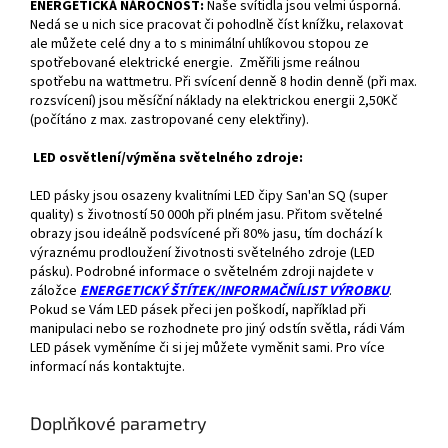
ENERGETICKÁ NÁROČNOST:
Naše svítidla jsou velmi úsporná.
Nedá se u nich sice pracovat či pohodlně číst knížku, relaxovat
ale můžete celé dny a to s minimální uhlíkovou stopou ze
spotřebované elektrické energie. Změřili jsme reálnou
spotřebu na wattmetru. Při svícení denně 8 hodin denně (při max.
rozsvícení) jsou měsíční náklady na elektrickou energii 2,50Kč
(počítáno z max. zastropované ceny elektřiny).
LED osvětlení/výměna světelného zdroje:
LED pásky jsou osazeny kvalitními LED čipy San'an SQ (super
quality) s životností 50 000h při plném jasu. Přitom světelné
obrazy jsou ideálně podsvícené při 80% jasu, tím dochází k
výraznému prodloužení životnosti světelného zdroje (LED
pásku). Podrobné informace o světelném zdroji najdete v
záložce
ENERGETICKÝ ŠTÍTEK/INFORMAČNÍLIST VÝROBKU
.
Pokud se Vám LED pásek přeci jen poškodí, například při
manipulaci nebo se rozhodnete pro jiný odstín světla, rádi Vám
LED pásek vyměníme či si jej můžete vyměnit sami. Pro více
informací nás kontaktujte.
Doplňkové parametry