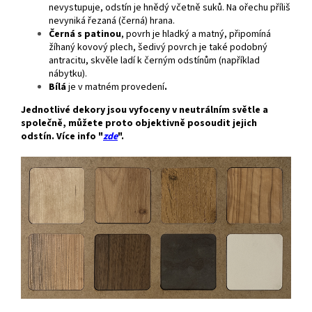
nevystupuje, odstín je hnědý včetně suků. Na ořechu příliš
nevyniká řezaná (černá) hrana.
Černá s patinou
, povrh je hladký a matný, připomíná
žíhaný kovový plech, šedivý povrch je také podobný
antracitu, skvěle ladí k černým odstínům (například
nábytku).
Bílá
je v matném provedení
.
Jednotlivé dekory jsou vyfoceny v neutrálním světle a
společně, můžete proto objektivně posoudit jejich
odstín. Více info "
zde
".