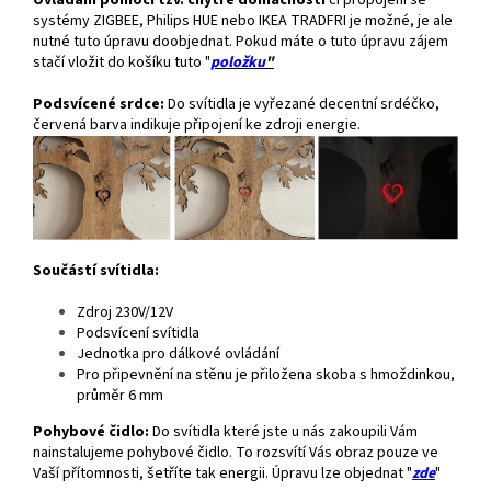
Ovládání pomocí tzv. chytré domácnosti
či propojení se
systémy ZIGBEE, Philips HUE nebo IKEA TRADFRI je možné, je ale
nutné tuto úpravu doobjednat. Pokud máte o tuto úpravu zájem
stačí vložit do košíku tuto "
položku
"
Podsvícené srdce:
Do svítidla je vyřezané decentní srdéčko,
červená barva indikuje připojení ke zdroji energie.
Součástí svítidla:
Zdroj 230V/12V
Podsvícení svítidla
Jednotka pro dálkové ovládání
Pro připevnění na stěnu je přiložena skoba s hmoždinkou,
průměr 6 mm
Pohybové čidlo:
Do svítidla které jste u nás zakoupili Vám
nainstalujeme pohybové čidlo. To rozsvítí Vás obraz pouze ve
Vaší přítomnosti, šetříte tak energii. Úpravu lze objednat "
zde
"