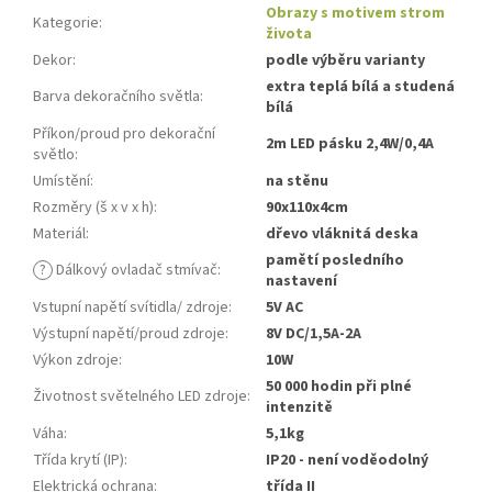
Obrazy s motivem strom
Kategorie
:
života
Dekor
:
podle výběru varianty
extra teplá bílá a studená
Barva dekoračního světla
:
bílá
Příkon/proud pro dekorační
2m LED pásku 2,4W/0,4A
světlo
:
Umístění
:
na stěnu
Rozměry (š x v x h)
:
90x110x4cm
Materiál
:
dřevo vláknitá deska
pamětí posledního
?
Dálkový ovladač stmívač
:
nastavení
Vstupní napětí svítidla/ zdroje
:
5V AC
Výstupní napětí/proud zdroje
:
8V DC/1,5A-2A
Výkon zdroje
:
10W
50 000 hodin při plné
Životnost světelného LED zdroje
:
intenzitě
Váha
:
5,1kg
Třída krytí (IP)
:
IP20 - není voděodolný
Elektrická ochrana
:
třída II