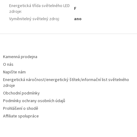
Energetická třída světelného LED
F
zdroje
:
Vyměnitelný světelný zdroj
:
ano
Z
á
p
a
Kamenná prodejna
t
O nás
í
Napište nám
Energetická náročnost/energetický štítek/informační list světelného
zdroje
Obchodní podmínky
Podmínky ochrany osobních údajů
Prohlášení o shodě
Affiliate spolupráce