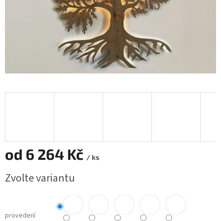
od
6 264 Kč
/ ks
Měrná
Zvolte variantu
cena:
provedení