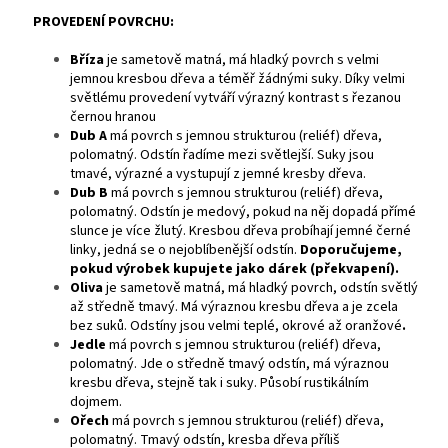
PROVEDENÍ POVRCHU:
Bříza
je
sametově matná, má hladký povrch s velmi
jemnou kresbou dřeva a téměř žádnými suky. Díky velmi
světlému provedení vytváří výrazný kontrast s řezanou
černou hranou
Dub A
má povrch s jemnou strukturou (reliéf) dřeva,
polomatný. Odstín řadíme mezi světlejší. Suky jsou
tmavé, výrazné a vystupují z jemné kresby dřeva.
Dub B
má povrch s jemnou strukturou (reliéf) dřeva,
polomatný. Odstín je medový, pokud na něj dopadá přímé
slunce je více žlutý. Kresbou dřeva probíhají jemné černé
linky, jedná se o nejoblíbenější odstín.
Doporučujeme,
pokud výrobek kupujete jako dárek (překvapení).
Oliva
je sametově matná, má hladký povrch, odstín světlý
až středně tmavý. Má výraznou kresbu dřeva a je zcela
bez suků. Odstíny jsou velmi teplé, okrové až oranžové
.
Jedle
má povrch s jemnou strukturou (reliéf) dřeva,
polomatný. Jde o středně tmavý odstín, má výraznou
kresbu dřeva, stejně tak i suky. Působí rustikálním
dojmem.
Ořech
má povrch s jemnou strukturou (reliéf) dřeva,
polomatný. Tmavý odstín, kresba dřeva příliš