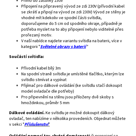
Přímo do zásuvky 230V
Připojení na připravený vývod ze zdi 230V (přívodní kabel
se zkrátí a připojí na vývod ze zdi 230V) Vývod ze stěny je
vhodné mít kdekoliv ve spodní části svítidla,
doporučujeme do 5 cm od spodního okraje, případně je
potřeba myslet na to aby připojení nebylo viditelné přes
prořezaný motiv.
V naší nabídce najdete variantu svítidla na baterii, více v
kategorii "
Světelné obrazy s baterií
"
Součástí svítidla:
Přívodní kabel bílý 3m
Na spodní straně svítidla je umístěné tlačítko, kterým lze
svítidlo stmívat a vypínat
Přijímač pro dálkové ovládání (ke svítidlu stačí dokoupit
model ovladače dle potřeby)
Pro připevnění na stěnu jsou přiloženy dvě skoby s
hmoždinkou, průměr 5 mm
Dálkové ovládání.
Ke svítidlu je možné dokoupit dálkový
ovladač, ten nabízíme v několika provedeních. Objednat můžete
v sekci "
Příslušenství
"