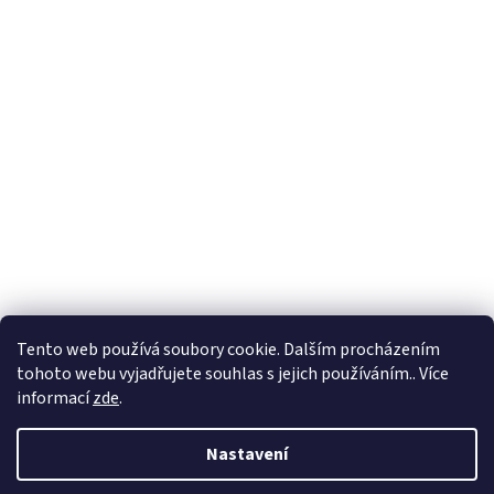
Vytvořil Shoptet
Tento web používá soubory cookie. Dalším procházením
tohoto webu vyjadřujete souhlas s jejich používáním.. Více
Copyright 2026
Petr Soukup a spol. s r. o.
. Všechna práva
informací
zde
.
vyhrazena.
Nastavení