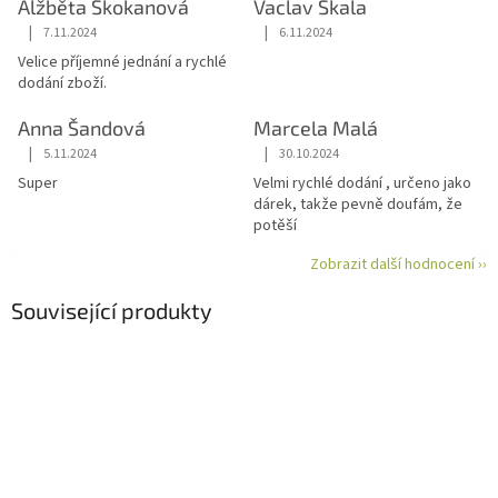
Alžběta Skokanová
Vaclav Skala
|
|
7.11.2024
6.11.2024
Hodnocení obchodu je 5 z 5 hvězdiček.
Hodnocení obchodu je 5 z 5 hvězdiče
Velice příjemné jednání a rychlé
dodání zboží.
Anna Šandová
Marcela Malá
|
|
5.11.2024
30.10.2024
Hodnocení obchodu je 5 z 5 hvězdiček.
Hodnocení obchodu je 5 z 5 hvězdiče
Super
Velmi rychlé dodání , určeno jako
dárek, takže pevně doufám, že
potěší
Zobrazit další hodnocení ››
Související produkty