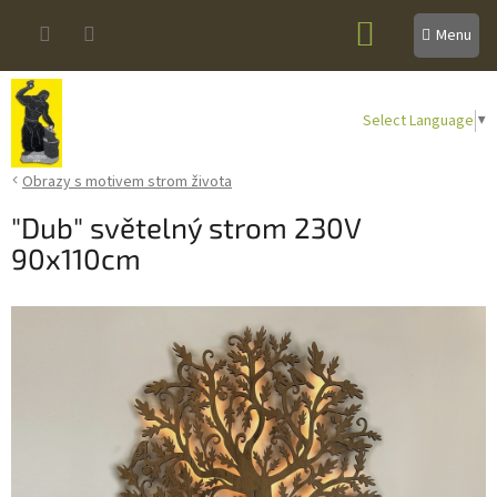
Přejít
NÁKUPNÍ
na
obsah
KOŠÍK
Select Language
▼
Obrazy s motivem strom života
"Dub" světelný strom 230V
90x110cm