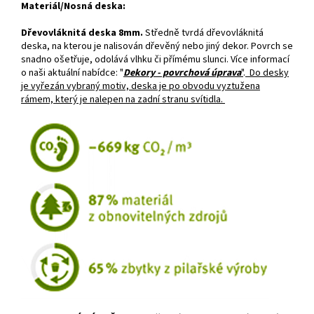
Materiál/Nosná deska:
Dřevovláknitá deska 8mm.
Středně tvrdá dřevovláknitá
deska, na kterou je nalisován dřevěný nebo jiný dekor. Povrch se
snadno ošetřuje, odolává vlhku či přímému slunci. Více informací
o naši aktuální nabídce: "
Dekory - povrchová úprava
"
.
Do desky
je vyřezán vybraný motiv, deska je po obvodu vyztužena
rámem, který je nalepen na zadní stranu svítidla.