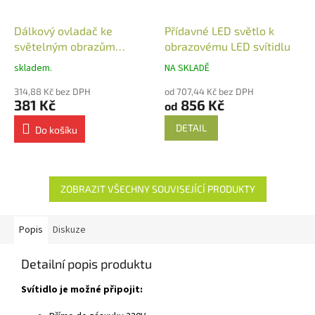
Dálkový ovladač ke
Přídavné LED světlo k
světelným obrazům
obrazovému LED svítidlu
nástěnný
skladem.
NA SKLADĚ
314,88 Kč bez DPH
od 707,44 Kč bez DPH
381 Kč
856 Kč
od
DETAIL
Do košíku
ZOBRAZIT VŠECHNY SOUVISEJÍCÍ PRODUKTY
Popis
Diskuze
Detailní popis produktu
Svítidlo je možné připojit: