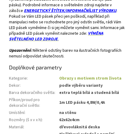
pásku). Podrobné informace o světelném zdroji najdete v
záložce
ENERGETICKÝ ŠTÍTEK/INFORMAČNÍLIST VÝROBKU
.
Pokud se Vám LED pásek přeci jen poškodí, například při
manipulaci nebo se rozhodnete pro jiný odstín světla, rádi Vám
LED pásek vyměníme či si jej můžete vyměnit sami. Informace jak
případně LED pásek vyměnit naleznete zde:
VÝMĚNA
SVĚTELNÉHO LED ZDROJE
.
Upozornění
:
Některé odstíny barev na ilustračních fotografiích
nemusí odpovídat skutečnosti.
Doplňkové parametry
Kategorie
:
Obrazy s motivem strom života
Dekor
:
podle výběru varianty
Barva dekoračního světla
:
extra teplá bílá a studená bílá
Příkon/proud pro
1m LED pásku 4,8W/0,4A
dekorační světlo
:
Umístění
:
na stěnu
Rozměry (š x v x h)
:
62x62x4cm
Materiál
:
dřevovláknitá deska