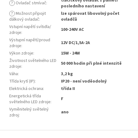
tlačítkový ovladač s pamětí
?
Ovladač stmívač
:
posledního nastavení
?
Možnost připojit
lze spárovat libovolný počet
dálkový ovladač
:
ovladčů
Vstupní napětí svítidla/
100-240V AC
zdroje
:
Výstupní napětí/proud
12V DC/1,5A-2A
zdroje
:
Výkon zdroje
:
15W - 24W
Životnost světelného LED
50 000 hodin při plné intenzitě
zdroje
:
Váha
:
3,2 kg
Třída krytí (IP)
:
IP20 - není voděodolný
Elektrická ochrana
:
třída II
Energetická třída
F
světelného LED zdroje
:
Vyměnitelný světelný
ano
zdroj
:
Z