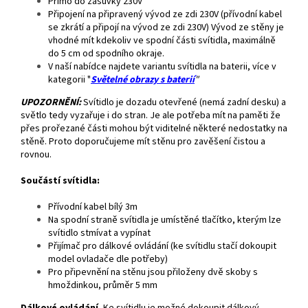
Přímo do zásuvky 230V
Připojení na připravený vývod ze zdi 230V (přívodní kabel
se zkrátí a připojí na vývod ze zdi 230V) Vývod ze stěny je
vhodné mít kdekoliv ve spodní části svítidla, maximálně
do 5 cm od spodního okraje.
V naší nabídce najdete variantu svítidla na baterii, více v
kategorii "
Světelné obrazy s baterií
"
UPOZORNĚNÍ:
Svítidlo je dozadu otevřené (nemá zadní desku) a
světlo tedy vyzařuje i do stran. Je ale potřeba mít na paměti že
přes prořezané části mohou být viditelné některé nedostatky na
stěně. Proto doporučujeme mít stěnu pro zavěšení čistou a
rovnou.
Součástí svítidla:
Přívodní kabel bílý 3m
Na spodní straně svítidla je umístěné tlačítko, kterým lze
svítidlo stmívat a vypínat
Přijímač pro dálkové ovládání (ke svítidlu stačí dokoupit
model ovladače dle potřeby)
Pro připevnění na stěnu jsou přiloženy dvě skoby s
hmoždinkou, průměr 5 mm