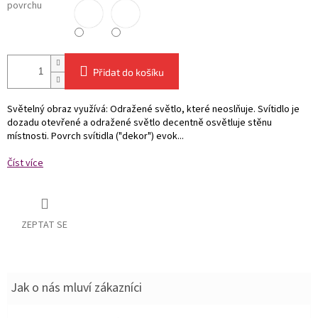
povrchu
Přidat do košíku
Světelný obraz využívá: Odražené světlo, které neoslňuje. Svítidlo je
dozadu otevřené a odražené světlo decentně osvětluje stěnu
místnosti. Povrch svítidla ("dekor") evok...
Číst více
ZEPTAT SE
Jak o nás mluví zákazníci