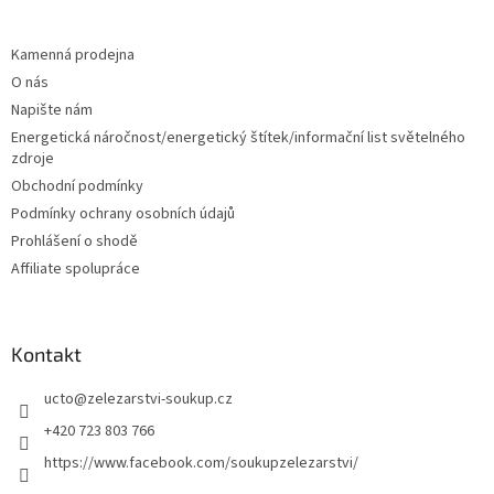
á
p
a
Kamenná prodejna
t
O nás
í
Napište nám
Energetická náročnost/energetický štítek/informační list světelného
zdroje
Obchodní podmínky
Podmínky ochrany osobních údajů
Prohlášení o shodě
Affiliate spolupráce
Kontakt
ucto
@
zelezarstvi-soukup.cz
+420 723 803 766
https://www.facebook.com/soukupzelezarstvi/