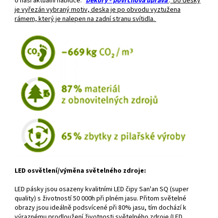
o naši aktuální nabídce: "
Dekory - povrchová úprava
"
.
Do desky
je vyřezán vybraný motiv, deska je po obvodu vyztužena
rámem, který je nalepen na zadní stranu svítidla.
LED osvětlení/výměna světelného zdroje:
LED pásky jsou osazeny kvalitními LED čipy San'an SQ (super
quality) s životností 50 000h při plném jasu. Přitom světelné
obrazy jsou ideálně podsvícené při 80% jasu, tím dochází k
výraznému prodloužení životnosti světelného zdroje (LED