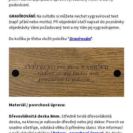
podsvícení.
GRAVÍROVÁNÍ:
Na svítidlo si můžete nechat vygravírovat text
(např. přání nebo motto). Při objednání stačí napsat do poznámky
objednávky Vámi požadovaný text a my Vám jej vygravírujeme.
Do košíku je třeba vložit položku "
Gravírování
".
Materiál / povrchová úprava:
Dřevovláknitá deska 8mm.
Středně tvrdá dřevovláknitá
deska, na kterou je nalisován dřevěný nebo jiný dekor. Povrch se
snadno ošetřuje, odolává vlhku či přímému slunci. Více informací