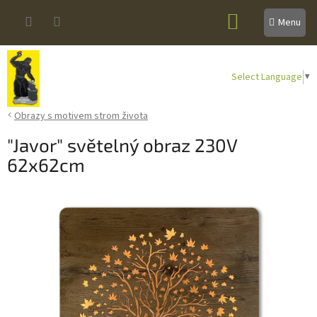
Přejít
NÁKUPNÍ
na
obsah
KOŠÍK
Select Language
▼
Obrazy s motivem strom života
"Javor" světelný obraz 230V
62x62cm