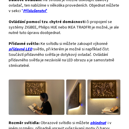
Dálkové ovládání.
Ke svítidlu je možné dokoupit dálkový
ovladač, ten nabízíme v několika provedeních. Objednat můžete
v sekci
"
Příslušenství
"
Ovládání pomocí tzv. chytré domácnosti
či propojení se
systémy ZIGBEE, Philips HUE nebo IKEA TRADFRI je možné, je ale
nutné tuto úpravu doobjednat.
Přídavné světlo:
Ke svítidlu si můžete zakoupit výkonné
přídavné
LED
světlo, při kterém je možné si například číst.
Součástí přídavného světla je dotykový ovladač. Ovládání
přídavného světla je nezávislé na LED obrazu a je samostatně
stmívatelné.
Rozměr svítidla:
Obrazové svítidlo si můžete
objednat
i v
jiném rozměru, případně upravit vyřezávaný motiv či barvy