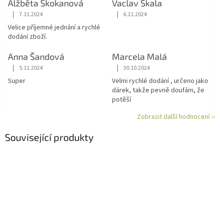
Alžběta Skokanová
Vaclav Skala
|
|
7.11.2024
6.11.2024
Hodnocení obchodu je 5 z 5 hvězdiček.
Hodnocení obchodu je 5 z 5 hvězdiče
Velice příjemné jednání a rychlé
dodání zboží.
Anna Šandová
Marcela Malá
|
|
5.11.2024
30.10.2024
Hodnocení obchodu je 5 z 5 hvězdiček.
Hodnocení obchodu je 5 z 5 hvězdiče
Super
Velmi rychlé dodání , určeno jako
dárek, takže pevně doufám, že
potěší
Zobrazit další hodnocení ››
Související produkty