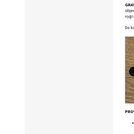
GRA
obje
vygr
Do ko
PRO