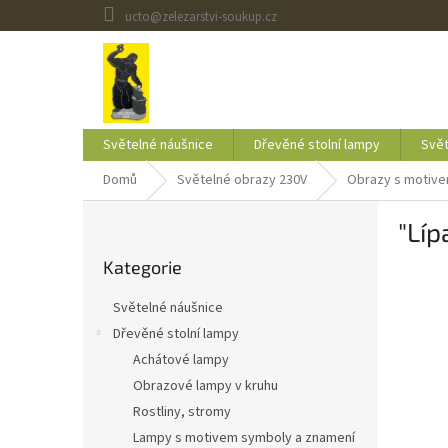
Přejít
ucto@zelezarstvi-soukup.cz
na
obsah
Světelné náušnice
Dřevěné stolní lampy
Svět
Domů
Světelné obrazy 230V
Obrazy s motive
P
"Lí
o
Přeskočit
s
Kategorie
kategorie
t
r
Světelné náušnice
a
Dřevěné stolní lampy
n
Achátové lampy
n
í
Obrazové lampy v kruhu
p
Rostliny, stromy
a
Lampy s motivem symboly a znamení