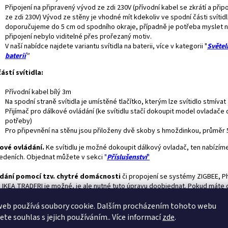
Připojení na připravený vývod ze zdi 230V (přívodní kabel se zkrátí a přip
ze zdi 230V) Vývod ze stěny je vhodné mít kdekoliv ve spodní části svítidl
doporučujeme do 5 cm od spodního okraje, případně je potřeba myslet n
připojení nebylo viditelné přes prořezaný motiv.
V naší nabídce najdete variantu svítidla na baterii, více v kategorii "
Světel
baterií
"
ástí svítidla:
Přívodní kabel bílý 3m
Na spodní straně svítidla je umístěné tlačítko, kterým lze svítidlo stmívat
Přijímač pro dálkové ovládání (ke svítidlu stačí dokoupit model ovladače 
potřeby)
Pro připevnění na stěnu jsou přiloženy dvě skoby s hmoždinkou, průměr
ové ovládání.
Ke svítidlu je možné dokoupit dálkový ovladač, ten nabízíme
edeních. Objednat můžete v sekci
"
Příslušenství
"
dání pomocí tzv. chytré domácnosti
či propojení se systémy ZIGBEE, Ph
 IKEA TRADFRI je možné, je ale nutné tuto úpravu doobjednat. Pokud máte 
u zájem stačí vložit do košíku tuto "
položku"
web používá soubory cookie. Dalším procházením tohoto webu
avné světlo:
Ke svítidlu si můžete zakoupit výkonné
přídavné
LED
světlo,
jete souhlas s jejich používáním.. Více informací
zde
.
žné si například číst. Součástí přídavného světla je dotykový ovladač, ten 