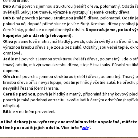
černou hranou
Dub A
má povrch s jemnou strukturou (reliéf) dřeva, polomatný. Odstín 
světlejší. Suky jsou tmavé, výrazné a vystupují z jemné kresby dřeva.
Dub B
má povrch s jemnou strukturou (reliéf) dřeva, polomatný. Odstín 
pokud na něj dopadá přímé slunce je více žlutý. Kresbou dřeva probíhají
černé linky, jedná se o nejoblíbenější odstín.
Doporučujeme, pokud vý
kupujete jako dárek (překvapení).
Oliva
je sametově matná, má hladký povrch, odstín světlý až středně tm
výraznou kresbu dřeva a je zcela bez suků. Odstíny jsou velmi teplé, okr
oranžové
.
Jedle
má povrch s jemnou strukturou (reliéf) dřeva, polomatný. Jde o s
tmavý odstín, má výraznou kresbu dřeva, stejně tak i suky. Působí rustik
dojmem.
Ořech
má povrch s jemnou strukturou (reliéf) dřeva, polomatný. Tmavý o
kresba dřeva příliš nevystupuje, odstín je hnědý včetně suků. Na ořechu p
nevyniká řezaná (černá) hrana.
Černá s patinou
, povrh je hladký a matný, připomíná žíhaný kovový plec
povrch je také podobný antracitu, skvěle ladí k černým odstínům (napříkl
nábytku).
Bílá
je v matném provedení
.
otlivé dekory jsou vyfoceny v neutrálním světle a společně, můžet
ktivně posoudit jejich odstín. Více info "
zde
"
.