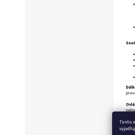
Souč
Dálk
prov
Ovlá
nebo
úprav
Tento 
Příd
vyjadřu
je mo