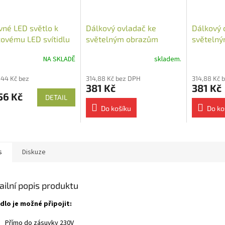
vné LED světlo k
Dálkový ovladač ke
Dálkový 
ovému LED svítidlu
světelným obrazům
světelný
nástěnný
NA SKLADĚ
skladem.
,44 Kč bez
314,88 Kč bez DPH
314,88 Kč 
381 Kč
381 Kč
56 Kč
DETAIL
Do košíku
Do ko
s
Diskuze
ailní popis produktu
idlo je možné připojit:
Přímo do zásuvky 230V