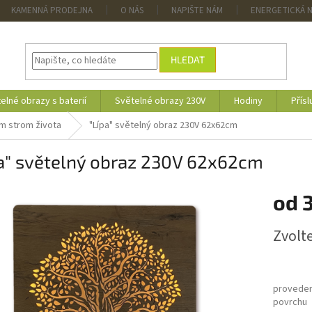
KAMENNÁ PRODEJNA
O NÁS
NAPIŠTE NÁM
ENERGETICKÁ 
HLEDAT
elné obrazy s baterií
Světelné obrazy 230V
Hodiny
Přísl
m strom života
"Lípa" světelný obraz 230V 62x62cm
pa" světelný obraz 230V 62x62cm
od
3
Měrná
Zvolt
cena:
proveden
povrchu