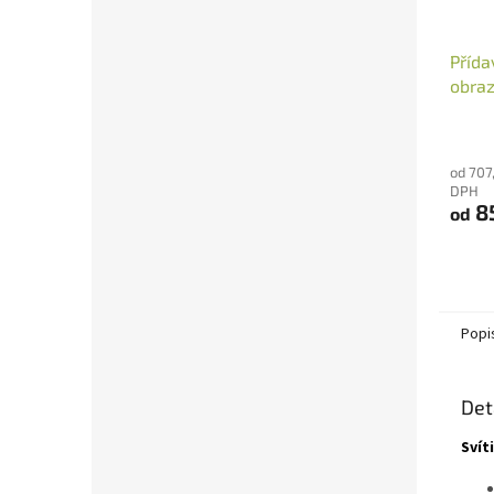
Přída
obraz
od 707
DPH
8
od
Popi
Det
Svít