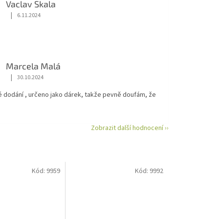
Vaclav Skala
|
6.11.2024
Hodnocení obchodu je 5 z 5 hvězdiček.
Marcela Malá
|
30.10.2024
Hodnocení obchodu je 5 z 5 hvězdiček.
é dodání , určeno jako dárek, takže pevně doufám, že
Zobrazit další hodnocení ››
Kód:
9959
Kód:
9992