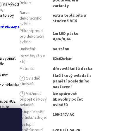
podle výběru
Dekor
:
ojí na vývod
varianty
a,
Barva
a to aby
extra teplá bílá a
dekoračního
studená bílá
světla
:
né obrazy s
Příkon/proud
1m LED pásku
pro dekorační
4,8W/0,4A
světlo
:
Umístění
:
na stěnu
Rozměry (š x v
 a vypínat
62x62x4cm
x h)
:
dle
Materiál
:
dřevovláknitá deska
 5 mm
tlačítkový ovladač s
?
Ovladač
pamětí posledního
stmívač
:
 v několika
nastavení
?
Možnost
lze spárovat
připojit dálkový
libovolný počet
ilips HUE
ovladač
:
ovladčů
o tuto
Vstupní napětí
100-240V AC
svítidla/ zdroje
:
 při kterém
Výstupní
je umístěný
napětí/proud
12V DC/1,5A-2A