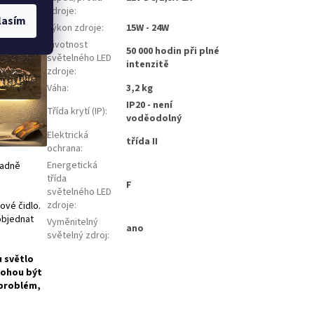
 je
zdroje
:
lasím
Výkon zdroje
:
15W - 24W
Životnost
50 000 hodin při plné
světelného LED
intenzitě
zdroje
:
Váha
:
3,2 kg
IP20 - není
Třída krytí (IP)
:
voděodolný
Elektrická
třída II
ochrana
:
Energetická
padně
třída
F
světelného LED
zdroje
:
ové čidlo.
 objednat
Vyměnitelný
ano
světelný zdroj
:
u světlo
mohou být
 problém,