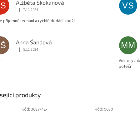
Alžběta Skokanová
AS
VS
|
7.11.2024
Hodnocení obchodu je 5 z 5 hvězdiček.
ce příjemné jednání a rychlé dodání zboží.
Anna Šandová
AŠ
MM
|
5.11.2024
Hodnocení obchodu je 5 z 5 hvězdiček.
r
Velmi rychl
potěší
sející produkty
Kód:
3687/42-
Kód:
9630