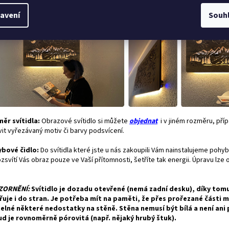
ku svítidla. Ovládání přídavného světla je nezávislé na podsvícení obrazu a
avení
Souh
statně stmívatelné.
ěr svítidla:
Obrazové svítidlo si můžete
objednat
i v jiném rozměru, pří
vit vyřezávaný motiv či barvy podsvícení.
bové čidlo:
Do svítidla které jste u nás zakoupili Vám nainstalujeme pohyb
zsvítí Vás obraz pouze ve Vaší přítomnosti, šetříte tak energii. Úpravu lze
"
ZORNĚNÍ:
Svítidlo je dozadu otevřené (nemá zadní desku), díky tom
řuje i do stran. Je potřeba mít na paměti, že přes prořezané části 
telné některé nedostatky na stěně. Stěna nemusí být bílá a není ani
d je rovnoměrně pórovitá (např. nějaký hrubý štuk).