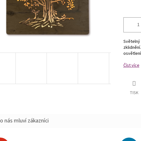
Světelný 
zklidnění
osvětlení
Číst více
TISK
o nás mluví zákazníci