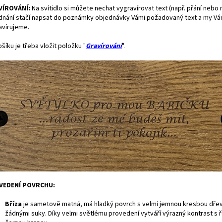
VÍROVÁNÍ:
Na svítidlo si můžete nechat vygravírovat text (např. přání nebo 
dnání stačí napsat do poznámky objednávky Vámi požadovaný text a my Vám
avírujeme.
šíku je třeba vložit položku "
Gravírování
".
VEDENÍ POVRCHU:
Bříza
je
sametově matná, má hladký povrch s velmi jemnou kresbou dře
žádnými suky. Díky velmi světlému provedení vytváří výrazný kontrast s 