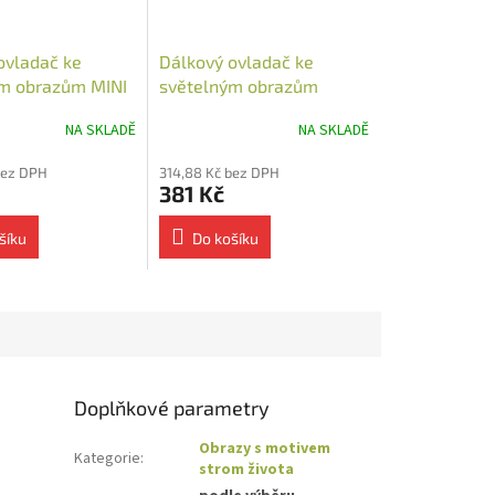
ovladač ke
Dálkový ovladač ke
m obrazům MINI
světelným obrazům
NA SKLADĚ
NA SKLADĚ
bez DPH
314,88 Kč bez DPH
381 Kč
šíku
Do košíku
Doplňkové parametry
Obrazy s motivem
Kategorie
:
strom života