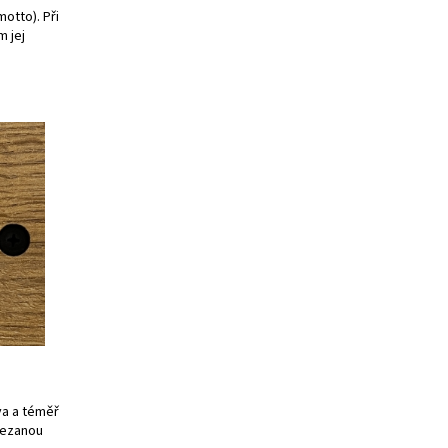
motto). Při
 jej
va a téměř
řezanou