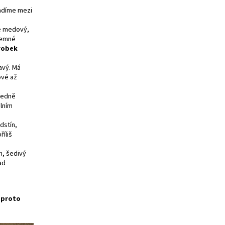
řadíme mezi
je medový,
 jemné
robek
avý. Má
ové až
tředně
álním
dstín,
říliš
h, šedivý
ad
e proto