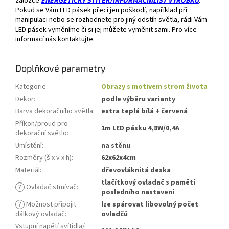
záložce
ENERGETICKÝ ŠTÍTEK/INFORMAČNÍLIST VÝROBKU
.
Pokud se Vám LED pásek přeci jen poškodí, například při
manipulaci nebo se rozhodnete pro jiný odstín světla, rádi Vám
LED pásek vyměníme či si jej můžete vyměnit sami. Pro více
informací nás kontaktujte.
Doplňkové parametry
Kategorie
:
Obrazy s motivem strom života
Dekor
:
podle výběru varianty
Barva dekoračního světla
:
extra teplá bílá + červená
Příkon/proud pro
1m LED pásku 4,8W/0,4A
dekorační světlo
:
Umístění
:
na stěnu
Rozměry (š x v x h)
:
62x62x4cm
Materiál
:
dřevovláknitá deska
tlačítkový ovladač s pamětí
?
Ovladač stmívač
:
posledního nastavení
?
Možnost připojit
lze spárovat libovolný počet
dálkový ovladač
:
ovladčů
Vstupní napětí svítidla/