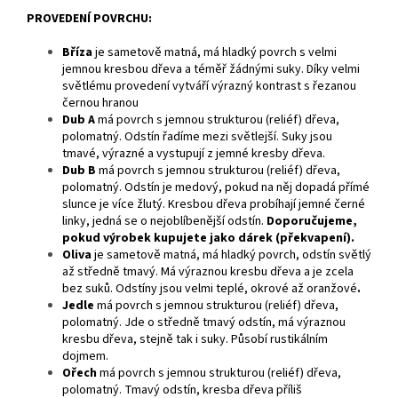
PROVEDENÍ POVRCHU:
Bříza
je
sametově matná, má hladký povrch s velmi
jemnou kresbou dřeva a téměř žádnými suky. Díky velmi
světlému provedení vytváří výrazný kontrast s řezanou
černou hranou
Dub A
má povrch s jemnou strukturou (reliéf) dřeva,
polomatný. Odstín řadíme mezi světlejší. Suky jsou
tmavé, výrazné a vystupují z jemné kresby dřeva.
Dub B
má povrch s jemnou strukturou (reliéf) dřeva,
polomatný. Odstín je medový, pokud na něj dopadá přímé
slunce je více žlutý. Kresbou dřeva probíhají jemné černé
linky, jedná se o nejoblíbenější odstín.
Doporučujeme,
pokud výrobek kupujete jako dárek (překvapení).
Oliva
je sametově matná, má hladký povrch, odstín světlý
až středně tmavý. Má výraznou kresbu dřeva a je zcela
bez suků. Odstíny jsou velmi teplé, okrové až oranžové
.
Jedle
má povrch s jemnou strukturou (reliéf) dřeva,
polomatný. Jde o středně tmavý odstín, má výraznou
kresbu dřeva, stejně tak i suky. Působí rustikálním
dojmem.
Ořech
má povrch s jemnou strukturou (reliéf) dřeva,
polomatný. Tmavý odstín, kresba dřeva příliš