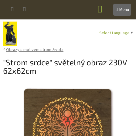
Přejít
NÁKUPNÍ
na
obsah
KOŠÍK
Select Language
▼
Obrazy s motivem strom života
"Strom srdce" světelný obraz 230V
62x62cm