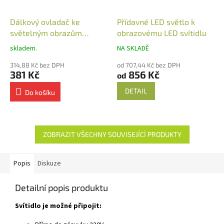
Dálkový ovladač ke
Přídavné LED světlo k
světelným obrazům
obrazovému LED svítidlu
nástěnný
skladem.
NA SKLADĚ
314,88 Kč bez DPH
od 707,44 Kč bez DPH
381 Kč
856 Kč
od
DETAIL
Do košíku
ZOBRAZIT VŠECHNY SOUVISEJÍCÍ PRODUKTY
Popis
Diskuze
Detailní popis produktu
Svítidlo je možné připojit: