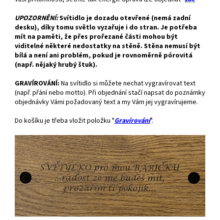
UPOZORNĚNÍ:
Svítidlo je dozadu otevřené (nemá zadní
desku), díky tomu světlo vyzařuje i do stran. Je potřeba
mít na paměti, že přes prořezané části mohou být
viditelné některé nedostatky na stěně. Stěna nemusí být
bílá a není ani problém, pokud je rovnoměrně pórovitá
(např. nějaký hrubý štuk).
GRAVÍROVÁNÍ:
Na svítidlo si můžete nechat vygravírovat text
(např. přání nebo motto). Při objednání stačí napsat do poznámky
objednávky Vámi požadovaný text a my Vám jej vygravírujeme.
Do košíku je třeba vložit položku "
Gravírování
".