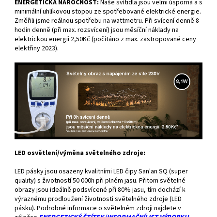
ENERGETICKÁ NÁROČNOST:
Naše svítidla jsou velmi úsporná a s
minimální uhlíkovou stopou ze spotřebované elektrické energie.
Změřili jsme reálnou spotřebu na wattmetru. Při svícení denně 8
hodin denně (při max. rozsvícení) jsou měsíční náklady na
elektrickou energii 2,50Kč (počítáno z max. zastropované ceny
elektřiny 2023).
LED osvětlení/výměna světelného zdroje:
LED pásky jsou osazeny kvalitními LED čipy San'an SQ (super
quality) s životností 50 000h při plném jasu. Přitom světelné
obrazy jsou ideálně podsvícené při 80% jasu, tím dochází k
výraznému prodloužení životnosti světelného zdroje (LED
pásku). Podrobné informace o světelném zdroji najdete v