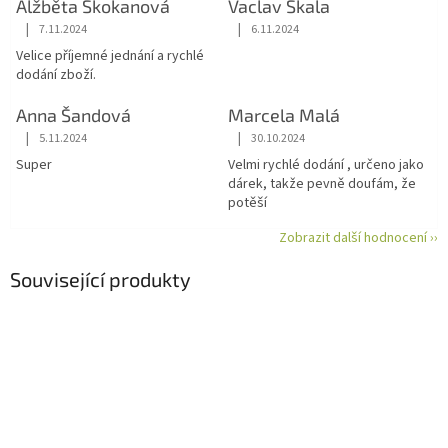
Alžběta Skokanová
Vaclav Skala
|
|
7.11.2024
6.11.2024
Hodnocení obchodu je 5 z 5 hvězdiček.
Hodnocení obchodu je 5 z 5 hvězdiče
Velice příjemné jednání a rychlé
dodání zboží.
Anna Šandová
Marcela Malá
|
|
5.11.2024
30.10.2024
Hodnocení obchodu je 5 z 5 hvězdiček.
Hodnocení obchodu je 5 z 5 hvězdiče
Super
Velmi rychlé dodání , určeno jako
dárek, takže pevně doufám, že
potěší
Zobrazit další hodnocení ››
Související produkty