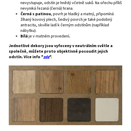
nevystupuje, odstín je hnědý včetně suků. Na ořechu příliš
nevyniká řezaná (černá) hrana.
Černá s patinou
, povrh je hladký a matný, připomíná
žíhaný kovový plech, šedivý povrch je také podobný
antracitu, skvěle ladí k černým odstínům (například
nábytku).
Bílá
je v matném provedení
.
Jednotlivé dekory jsou vyfoceny v neutrálním světle a
společně, můžete proto objektivně posoudit jejich
odstín. Více info "
zde
"
.