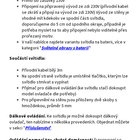
Přímo do zásuvky 230V
Připojení na připravený vývod ze zdi 230V (přívodní kabel
se zkrátí a připojí na vývod ze zdi 230V) Vývod ze stěny je
vhodné mít kdekoliv ve spodní části svítidla,
doporučujeme do 5 cm od spodního okraje, případně je
potřeba myslet na to aby připojení nebylo viditelné přes
prořezaný motiv.
V naší nabídce najdete variantu svítidla na baterii, více v
kategorii "
Světelné obrazy s baterií
"
Součástí svítidla:
Přívodní kabel bílý 3m
Na spodní straně svítidla je umístěné tlačítko, kterým lze
svítidlo stmívat a vypínat
Přijímač pro dálkové ovládání (ke svítidlu stačí dokoupit
model ovladače dle potřeby)
Pro připevnění na stěnu jsou přiloženy dvě skoby s
hmoždinkou, průměr 5 mm
Dálkové ovládání.
Ke svítidlu je možné dokoupit dálkový
ovladač, ten nabízíme v několika provedeních. Objednat můžete
v sekci
"
Příslušenství
"