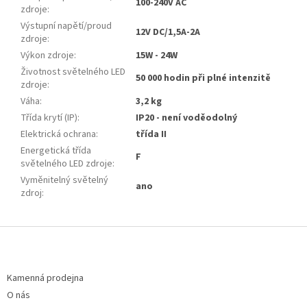
100-240V AC
zdroje
:
Výstupní napětí/proud
12V DC/1,5A-2A
zdroje
:
Výkon zdroje
:
15W - 24W
Životnost světelného LED
50 000 hodin při plné intenzitě
zdroje
:
Váha
:
3,2 kg
Třída krytí (IP)
:
IP20 - není voděodolný
Elektrická ochrana
:
třída II
Energetická třída
F
světelného LED zdroje
:
Vyměnitelný světelný
ano
zdroj
:
Z
á
p
a
Kamenná prodejna
t
O nás