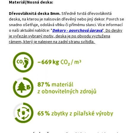
Materiál/Nosná deska:
Dřevovláknitá deska 8mm.
Středně tvrdá dřevovláknitá
deska, na kterou je nalisován dřevěný nebo jiný dekor. Povrch se
snadno ošetřuje, odolává vlhku či přímému slunci. Více informací
o naši aktuální nabídce: "
Dekory - povrchová úprava
"
.
Do desky
je vyřezán vybraný motiv, deska je po obvodu vyztužena
rámem, který je nalepen na zadní stranu svítidla.