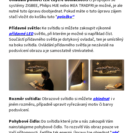
Ovládání pomocí tzv. chytré domácnosti
či propojení se
systémy ZIGBEE, Philips HUE nebo IKEA TRADFRI je možné, je ale
nutné tuto úpravu doobjednat. Pokud máte o tuto úpravu zájem
stačí vložit do košíku tuto "
položku"
Přídavné světlo:
Ke svítidlu si můžete zakoupit výkonné
přídavné
LED
světlo, při kterém je možné si například číst.
Součástí přídavného světla je dotykový ovladač, ten je umístěný
na boku svítidla. Ovládání přídavného světla je nezávislé na
podsvícení obrazu a je samostatně stmívatelné.
Rozměr svítidla:
Obrazové svítidlo si můžete
objednat
i v
jiném rozměru, případně upravit vyřezávaný motiv či barvy
podsvícení.
Pohybové čidlo:
Do svítidla které jste u nás zakoupili Vám
nainstalujeme pohybové čidlo. To rozsvítí Vás obraz pouze ve
Vaší přítomnosti, šetříte tak energii. Úpravu lze objednat "
zde
"