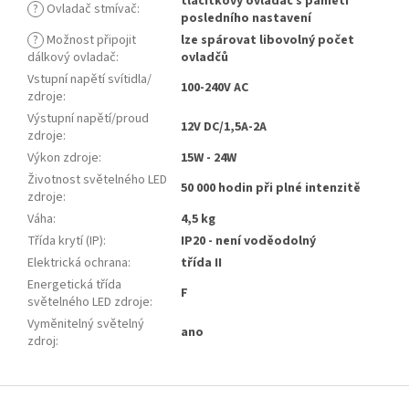
tlačítkový ovladač s pamětí
?
Ovladač stmívač
:
posledního nastavení
?
Možnost připojit
lze spárovat libovolný počet
dálkový ovladač
:
ovladčů
Vstupní napětí svítidla/
100-240V AC
zdroje
:
Výstupní napětí/proud
12V DC/1,5A-2A
zdroje
:
Výkon zdroje
:
15W - 24W
Životnost světelného LED
50 000 hodin při plné intenzitě
zdroje
:
Váha
:
4,5 kg
Třída krytí (IP)
:
IP20 - není voděodolný
Elektrická ochrana
:
třída II
Energetická třída
F
světelného LED zdroje
:
Vyměnitelný světelný
ano
zdroj
:
Z