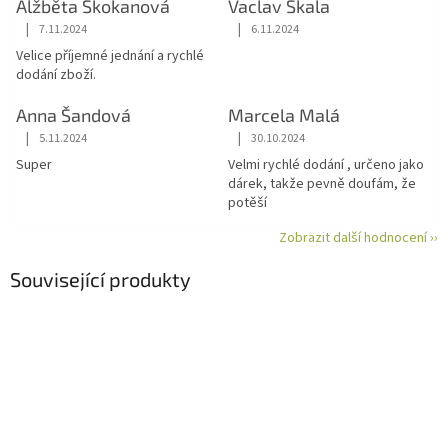
Alžběta Skokanová
Vaclav Skala
|
|
7.11.2024
6.11.2024
Hodnocení obchodu je 5 z 5 hvězdiček.
Hodnocení obchodu je 5 z 5 hvězdiče
Velice příjemné jednání a rychlé
dodání zboží.
Anna Šandová
Marcela Malá
|
|
5.11.2024
30.10.2024
Hodnocení obchodu je 5 z 5 hvězdiček.
Hodnocení obchodu je 5 z 5 hvězdiče
Super
Velmi rychlé dodání , určeno jako
dárek, takže pevně doufám, že
potěší
Zobrazit další hodnocení ››
Související produkty