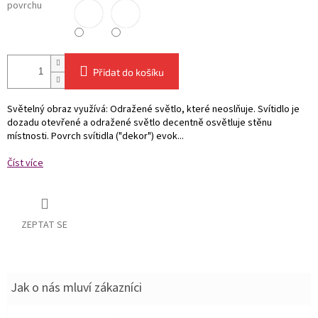
povrchu
Přidat do košíku
Světelný obraz využívá: Odražené světlo, které neoslňuje. Svítidlo je
dozadu otevřené a odražené světlo decentně osvětluje stěnu
místnosti. Povrch svítidla ("dekor") evok...
Číst více
ZEPTAT SE
Jak o nás mluví zákazníci