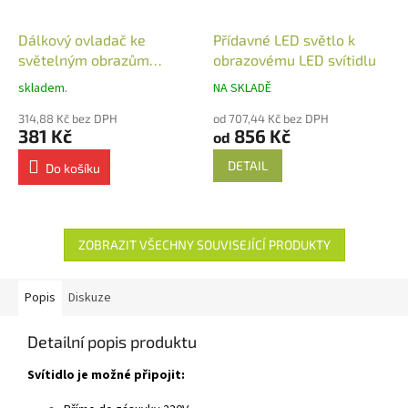
Dálkový ovladač ke
Přídavné LED světlo k
světelným obrazům
obrazovému LED svítidlu
nástěnný
skladem.
NA SKLADĚ
314,88 Kč bez DPH
od 707,44 Kč bez DPH
381 Kč
856 Kč
od
DETAIL
Do košíku
ZOBRAZIT VŠECHNY SOUVISEJÍCÍ PRODUKTY
Popis
Diskuze
Detailní popis produktu
Svítidlo je možné připojit: