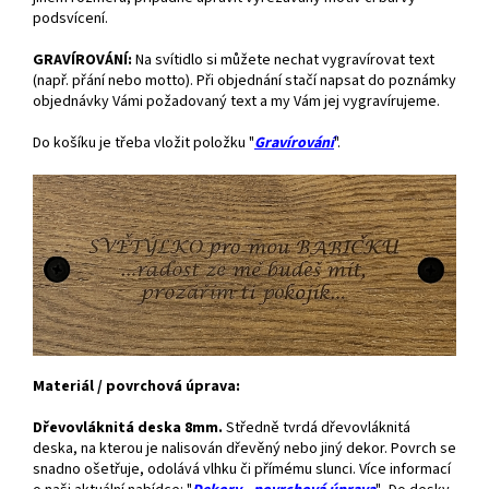
podsvícení.
GRAVÍROVÁNÍ:
Na svítidlo si můžete nechat vygravírovat text
(např. přání nebo motto). Při objednání stačí napsat do poznámky
objednávky Vámi požadovaný text a my Vám jej vygravírujeme.
Do košíku je třeba vložit položku "
Gravírování
".
Materiál / povrchová úprava:
Dřevovláknitá deska 8mm.
Středně tvrdá dřevovláknitá
deska, na kterou je nalisován dřevěný nebo jiný dekor. Povrch se
snadno ošetřuje, odolává vlhku či přímému slunci. Více informací