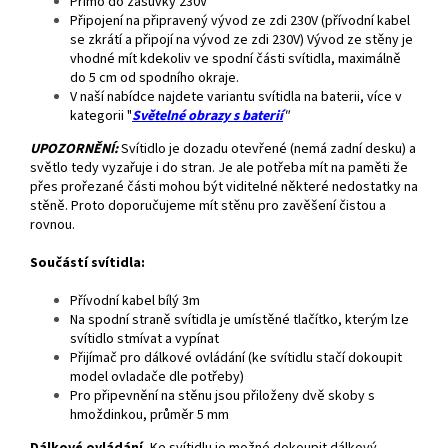
Přímo do zásuvky 230V
Připojení na připravený vývod ze zdi 230V (přívodní kabel
se zkrátí a připojí na vývod ze zdi 230V) Vývod ze stěny je
vhodné mít kdekoliv ve spodní části svítidla, maximálně
do 5 cm od spodního okraje.
V naší nabídce najdete variantu svítidla na baterii, více v
kategorii "
Světelné obrazy s baterií
"
UPOZORNĚNÍ:
Svítidlo je dozadu otevřené (nemá zadní desku) a
světlo tedy vyzařuje i do stran. Je ale potřeba mít na paměti že
přes prořezané části mohou být viditelné některé nedostatky na
stěně. Proto doporučujeme mít stěnu pro zavěšení čistou a
rovnou.
Součástí svítidla:
Přívodní kabel bílý 3m
Na spodní straně svítidla je umístěné tlačítko, kterým lze
svítidlo stmívat a vypínat
Přijímač pro dálkové ovládání (ke svítidlu stačí dokoupit
model ovladače dle potřeby)
Pro připevnění na stěnu jsou přiloženy dvě skoby s
hmoždinkou, průměr 5 mm