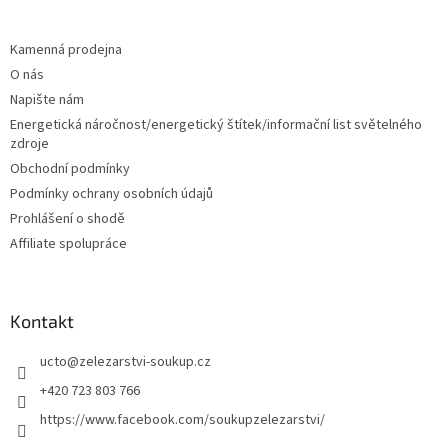
á
p
a
Kamenná prodejna
t
O nás
í
Napište nám
Energetická náročnost/energetický štítek/informační list světelného
zdroje
Obchodní podmínky
Podmínky ochrany osobních údajů
Prohlášení o shodě
Affiliate spolupráce
Kontakt
ucto
@
zelezarstvi-soukup.cz
+420 723 803 766
https://www.facebook.com/soukupzelezarstvi/