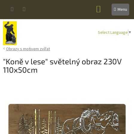
Přejít
NÁKUPNÍ
na
obsah
KOŠÍK
Select Language
▼
Obrazy s motivem zvířat
"Koně v lese" světelný obraz 230V
110x50cm