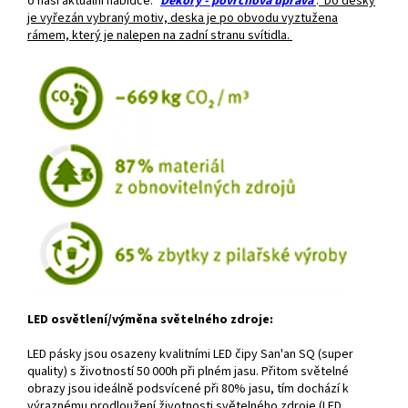
o naši aktuální nabídce: "
Dekory - povrchová úprava
"
.
Do desky
je vyřezán vybraný motiv, deska je po obvodu vyztužena
rámem, který je nalepen na zadní stranu svítidla.
LED osvětlení/výměna světelného zdroje:
LED pásky jsou osazeny kvalitními LED čipy San'an SQ (super
quality) s životností 50 000h při plném jasu. Přitom světelné
obrazy jsou ideálně podsvícené při 80% jasu, tím dochází k
výraznému prodloužení životnosti světelného zdroje (LED