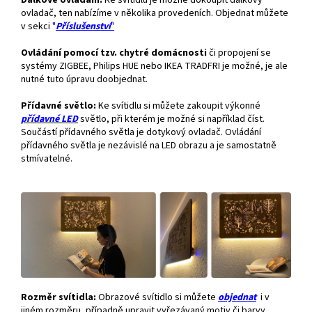
Dálkové ovládání.
Ke svítidlu je možné dokoupit dálkový
ovladač, ten nabízíme v několika provedeních. Objednat můžete
v sekci
"
Příslušenství
"
Ovládání pomocí tzv. chytré domácnosti
či propojení se
systémy ZIGBEE, Philips HUE nebo IKEA TRADFRI je možné, je ale
nutné tuto úpravu doobjednat.
Přídavné světlo:
Ke svítidlu si můžete zakoupit výkonné
přídavné
LED
světlo, při kterém je možné si například číst.
Součástí přídavného světla je dotykový ovladač. Ovládání
přídavného světla je nezávislé na LED obrazu a je samostatně
stmívatelné.
Rozměr svítidla:
Obrazové svítidlo si můžete
objednat
i v
jiném rozměru, případně upravit vyřezávaný motiv či barvy