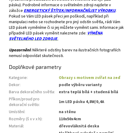
pásku). Podrobné informace o světelném zdroji najdete v
záložce
ENERGETICKÝ ŠTÍTEK/INFORMAČNÍLIST VÝROBKU
.
Pokud se Vám LED pásek přeci jen poškodí, například při
manipulaci nebo se rozhodnete pro jiný odstín světla, rádi Vám
LED pásek vyměníme či si jej můžete vyměnit sami. Informace jak
případně LED pásek vyměnit naleznete zde:
VÝMĚNA
SVĚTELNÉHO LED ZDROJE
.
Upozornění
:
Některé odstíny barev na ilustračních fotografiích
nemusí odpovídat skutečnosti.
Doplňkové parametry
Kategorie
:
Obrazy s motivem zvířat na zeď
Dekor
:
podle výběru varianty
Barva dekoračního světla
:
extra teplá bílá + studená bílá
Příkon/proud pro
1m LED pásku 4,8W/0,4A
dekorační světlo
:
Umístění
:
na stěnu
Rozměry (š x v x h)
:
110x50x4cm
Materiál
:
dřevovláknitá deska