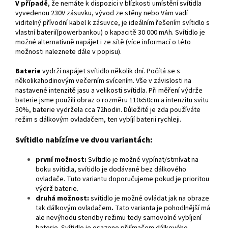
V případě
, že nemáte k dispozici v blízkosti umístění svítidla
vyvedenou 230V zásuvku, vývod ze stěny nebo Vám vadí
viditelný přívodní kabel k zásuvce, je ideálním řešením svítidlo s
vlastní baterií(powerbankou) o kapacitě 30 000 mAh. Svítidlo je
možné alternativně napájet i ze sítě (více informací o této
možnosti naleznete dále v popisu).
Baterie
vydrží napájet svítidlo několik dní. Počítá se s
několikahodinovým večerním svícením. Vše v závislosti na
nastavené intenzitě jasu a velikosti svítidla. Při měření výdrže
baterie jsme použili obraz o rozměru 110x50cm a intenzitu svitu
50%, baterie vydržela cca 72hodin. Důležité je zda používáte
režim s dálkovým ovladačem, ten vybíjí baterii rychleji.
Svítidlo nabízíme ve dvou variantách:
první možnost:
Svítidlo je možné vypínat/stmívat na
boku svítidla, svítidlo je dodávané bez dálkového
ovladače. Tuto variantu doporučujeme pokud je prioritou
výdrž baterie.
druhá možnost:
svítidlo je možné ovládat jak na obraze
tak dálkovým ovladačem
.
Tato varianta je pohodlnější má
ale nevýhodu stendby režimu tedy samovolné vybíjení
baterie. Svítidlo je osazeno přijímačem dálkového