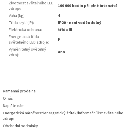
Životnost světelného LED
100 000 hodin při plné intenzitě
zdroje
:
Váha (kg)
:
4
Třída krytí (IP)
:
IP20 - není voděodolný
Elektrická ochrana
:
třída III
Energetická třída
F
světelného LED zdroje
:
Vyměnitelný světelný
ano
zdroj
:
Z
á
p
a
Kamenná prodejna
t
O nás
í
Napište nám
Energetická náročnost/energetický štítek/informační list světelného
zdroje
Obchodní podmínky