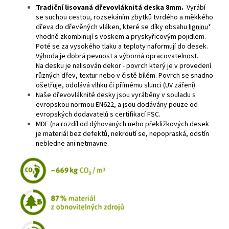
Tradiční lisovaná dřevovláknitá deska 8mm.
Vyrábí
se suchou cestou, rozsekáním zbytků tvrdého a měkkého
dřeva do dřevěných vláken, které se díky obsahu
ligninu
*
vhodně zkombinují s voskem a pryskyřicovým pojidlem.
Poté se za vysokého tlaku a teploty naformují do desek.
Výhoda je dobrá pevnost a výborná opracovatelnost.
Na desku je nalisován dekor - povrch který je v provedení
různých dřev, textur nebo v čistě bílém. Povrch se snadno
ošetřuje, odolává vlhku či přímému slunci (UV záření).
Naše dřevovláknité desky jsou vyráběny v souladu s
evropskou normou EN622, a jsou dodávány pouze od
evropských dodavatelů s certifikací FSC.
MDF (na rozdíl od dýhovaných nebo překližkových desek
je materiál bez defektů, nekroutí se, nepopraská, odstín
nebledne ani netmavne.