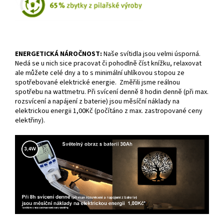
ENERGETICKÁ NÁROČNOST:
Naše svítidla jsou velmi úsporná.
Nedá se u nich sice pracovat či pohodlně číst knížku, relaxovat
ale můžete celé dny a to s minimální uhlíkovou stopou ze
spotřebované elektrické energie. Změřili jsme reálnou
spotřebu na wattmetru. Při svícení denně 8 hodin denně (při max.
rozsvícení a napájení z baterie) jsou měsíční náklady na
elektrickou energii 1,00Kč (počítáno z max. zastropované ceny
elektřiny).