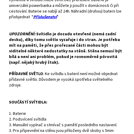
univerzální powerbanka a můžete ji použít v domácnosti či při
cestování. Baterie se nabíjí až 24h. Náhradní (druhou) baterii lze
přiobjednat "
Příslušenství
"
UPOZORNĚNÍ:
Svítidlo je dozadu otevřené (nemá zadní
desku), díky tomu světlo vyzařuje i do stran. Je potřeba
mít na paměti, že přes prořezané části mohou být
viditelné některé nedostatky na stěně. Stěna nemusí být
bílá a není ani problém, pokud je rovnoměrně pórovitá
(např. nějaký hrubý štuk).
PŘÍDAVNÉ SVĚTLO
:
Ke svítidlu s baterií není možné objednat
přídavné světlo. Důvodem je vysoká spotřeba světelného
zdroje.
SOUČÁSTÍ SVÍTIDLA:
1. Baterie
2. Podsvícení svítidla
3. Manuální vypínač a stmívač s pamětí posledního nastavení.
3. Pro připevnění na stěnu jsou přiloženy dvě skoby s 5mm