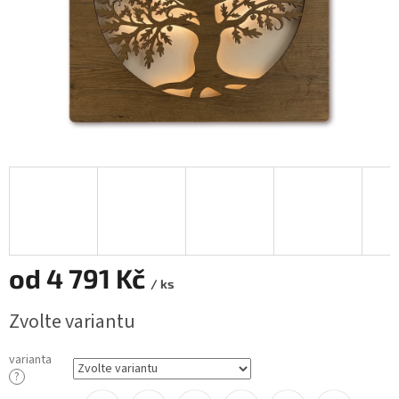
od
4 791 Kč
/ ks
Měrná
Zvolte variantu
cena:
varianta
?