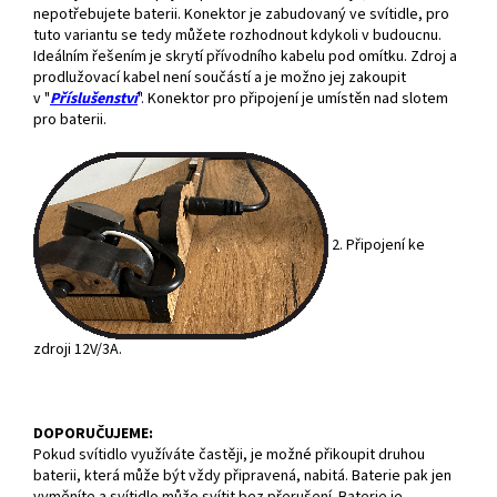
nepotřebujete baterii. Konektor je zabudovaný ve svítidle, pro
tuto variantu se tedy můžete rozhodnout kdykoli v budoucnu.
Ideálním řešením je skrytí přívodního kabelu pod omítku. Zdroj a
prodlužovací kabel není součástí a je možno jej zakoupit
v "
Příslušenství
". Konektor pro připojení je umístěn nad slotem
pro baterii.
2. Připojení ke
zdroji 12V/3A.
DOPORUČUJEME:
Pokud svítidlo využíváte častěji, je možné přikoupit druhou
baterii, která může být vždy připravená, nabitá. Baterie pak jen
vyměníte a svítidlo může svítit bez přerušení. Baterie je