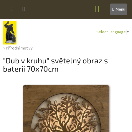
Přejít
NÁKUPNÍ
na
obsah
KOŠÍK
Select Language
▼
Přírodní motivy
"Dub v kruhu" světelný obraz s
baterií 70x70cm