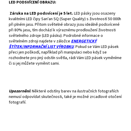
LED PODSVÍCENÍ OBRAZU:
Záruka na LED podsvícení je 5 let.
LED pásky jsou osazeny
kvalitními LED čipy San'an SQ (Super Quality) s životností 50 000h
při plném jasu. Přitom světelné obrazy jsou ideálně podsvícené
při 80% jasu, tím dochází k výraznému prodloužení životnosti
světelného zdroje (LED pásku). Podrobné informace o
světelném zdroji najdete v záložce
ENERGETICKÝ
ŠTÍTEK/INFORMAČNÍ LIST VÝROBKU
. Pokud se Vám LED pásek
přeci jen poškodí, například při manipulaci nebo když se
rozhodnete pro jiný odstín světla, rádi Vám LED pásek vyměníme
či si jej můžete vyměnit sami.
Upozornění
:
Některé odstíny barev na ilustračních fotografiích
nemusí odpovídat skutečnosti, také je možné zrcadlové otočení
fotografií.