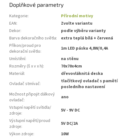
Doplňkové parametry
Kategorie
:
Přírodní motivy
EAN
:
Zvolte variantu
Dekor
:
podle výběru varianty
Barva dekoračního světla
:
extra teplá bílá + červená
Příkon/proud pro
1m LED pásku 4,8W/0,4A
dekorační světlo
:
Umístění
:
na stěnu
Rozměry (š x v x h)
:
70x70x4cm
Materiál
:
dřevovláknitá deska
tlačítkový ovladač s pamětí
Ovladač stmívač
:
posledního nastavení
Možnost připojit dálkový
ano
ovladač
:
Vstupní napětí svítidla/
5V - 9V DC
zdroje
:
Výstupní napětí/proud
5V DC/2A
zdroje
:
Výkon zdroje
:
10W