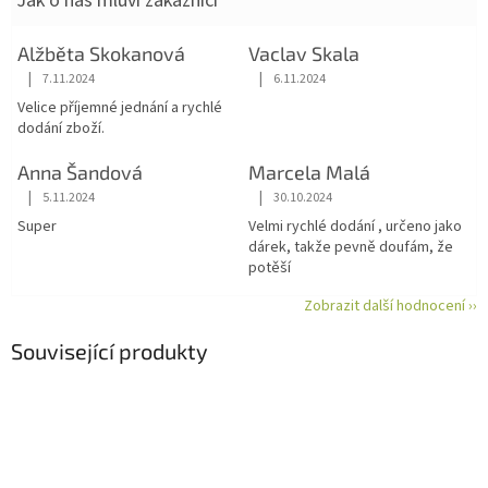
Jak o nás mluví zákazníci
Alžběta Skokanová
Vaclav Skala
|
|
7.11.2024
6.11.2024
Hodnocení obchodu je 5 z 5 hvězdiček.
Hodnocení obchodu je 5 z 5 hvězdiče
Velice příjemné jednání a rychlé
dodání zboží.
Anna Šandová
Marcela Malá
|
|
5.11.2024
30.10.2024
Hodnocení obchodu je 5 z 5 hvězdiček.
Hodnocení obchodu je 5 z 5 hvězdiče
Super
Velmi rychlé dodání , určeno jako
dárek, takže pevně doufám, že
potěší
Zobrazit další hodnocení ››
Související produkty