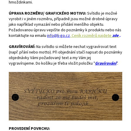
hmoždinkami.
ÚPRAVA ROZMĚRU/ GRAFICKÉHO MOTIVU:
S
vítidlo je možné
vyrobit i v jiném rozměru, případně jsou možné drobné úpravy
jako například vymazání nebo přidání menšího objektu.
Požadovanou úpravu vepište do poznámky k produktu nebo
nás
kontaktujte na emailu
info@li-go.cz
. Ceník rozměrů najdete
zde
.
GRAVÍROVÁNÍ:
Na svítidlo si můžete nechat vygravírovat text
(např. přání nebo motto). Při objednání stačí napsat do poznámky
objednávky Vámi požadovaný text a my Vám jej
vygravírujeme.
Do košíku je třeba vložit položku
"
Gravírování
"
.
PROVEDENÍ POVRCHU: