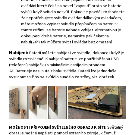
ovládání které čeká na povel "zapnutí" proto se baterie
vybíjí i když svítidlo nesvítí. Pokud se později rozhodnete
že nepotřebujete svítidlo ovládat dálkovým ovladačem,
máte možnos vypínat svítidlo přepínačem na baterii v
tomto režimu se baterie nebude vybíjet. Alternativou je
dokoupení druhé baterie, nemusíte pak čekat na
nabití(24h) tak můžete svítit i ovládat bez omezení.
Nabíjení:
Baterii můžete nabíjet i ve svítidle, dokonce i když je
svítidlo rozsvícené. K nabíjení baterie lze použít běžnou USB
(telefonní) nabíječku s minimálním nabíjecím proudem
2A. Baterieje nasunuta z boku svítidla. Baterii lze jednoduše
vysunout aniž by se svítidlo sundalo ze stěny, viz. obrázek.
MOŽNOSTI PŘIPOJENÍ SVĚTELNÉHO OBRAZU K SÍTI:
Světelný
obraz je možné napájet i pomocí externího zdroje, k čemuž