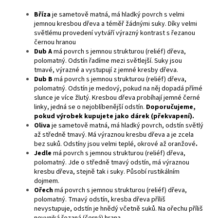
Bříza
je
sametově matná, má hladký povrch s velmi
jemnou kresbou dřeva a téměř žádnými suky. Díky velmi
světlému provedení vytváří výrazný kontrast s řezanou
černou hranou
Dub A
má povrch s jemnou strukturou (reliéf) dřeva,
polomatný. Odstín řadíme mezi světlejší. Suky jsou
tmavé, výrazné a vystupují z jemné kresby dřeva.
Dub B
má povrch s jemnou strukturou (reliéf) dřeva,
polomatný. Odstín je medový, pokud na něj dopadá přímé
slunce je více žlutý. Kresbou dřeva probíhají jemné černé
linky, jedná se o nejoblíbenější odstín.
Doporučujeme,
pokud výrobek kupujete jako dárek (překvapení).
Oliva
je sametově matná, má hladký povrch, odstín světlý
až středně tmavý. Má výraznou kresbu dřeva a je zcela
bez suků. Odstíny jsou velmi teplé, okrové až oranžové
.
Jedle
má povrch s jemnou strukturou (reliéf) dřeva,
polomatný. Jde o středně tmavý odstín, má výraznou
kresbu dřeva, stejně tak i suky. Působí rustikálním
dojmem.
Ořech
má povrch s jemnou strukturou (reliéf) dřeva,
polomatný. Tmavý odstín, kresba dřeva příliš
nevystupuje, odstín je hnědý včetně suků. Na ořechu příliš