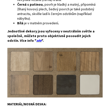
nevyniká řezaná (černá) hrana.
Černá s patinou
, povrh je hladký a matný, připomíná
žíhaný kovový plech, šedivý povrch je také podobný
antracitu, skvěle ladí k černým odstínům (například
nábytku).
Bílá
je v matném provedení
.
Jednotlivé dekory jsou vyfoceny v neutrálním světle a
společně, můžete proto objektivně posoudit jejich
odstín. Více info "
zde
".
MATERIÁL/NOSNÁ DESKA: