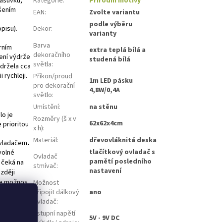
zásuvku,
Kategorie
:
Přírodní motivy
ešením
EAN
:
Zvolte variantu
podle výběru
opisu).
Dekor
:
varianty
Barva
rním
extra teplá bílá a
dekoračního
ření výdrže
studená bílá
světla
:
ydržela cca
 rychleji.
Příkon/proud
1m LED pásku
pro dekorační
4,8W/0,4A
světlo
:
Umístění
:
na stěnu
lo je
Rozměry (š x v
62x62x4cm
 prioritou
x h)
:
Materiál
:
dřevovláknitá deska
ovladačem
.
tlačítkový ovladač s
volné
Ovladač
pamětí posledního
 čeká na
stmívač
:
nastavení
ozději
te možnos
Možnost
ybíjet.
připojit dálkový
ano
) tak
ovladač
:
Vstupní napětí
5V - 9V DC