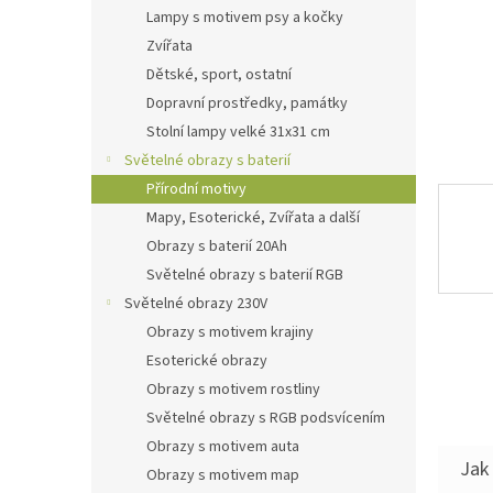
n
Lampy s motivem psy a kočky
e
Zvířata
l
Dětské, sport, ostatní
Dopravní prostředky, památky
Stolní lampy velké 31x31 cm
Světelné obrazy s baterií
Přírodní motivy
Mapy, Esoterické, Zvířata a další
Obrazy s baterií 20Ah
Světelné obrazy s baterií RGB
Světelné obrazy 230V
Obrazy s motivem krajiny
Esoterické obrazy
Obrazy s motivem rostliny
Světelné obrazy s RGB podsvícením
Obrazy s motivem auta
Jak 
Obrazy s motivem map