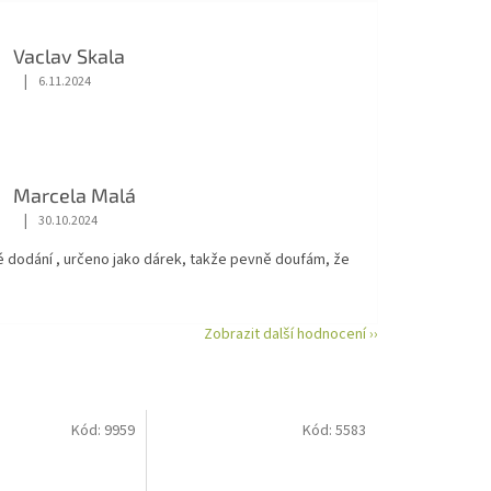
Vaclav Skala
|
6.11.2024
Hodnocení obchodu je 5 z 5 hvězdiček.
Marcela Malá
|
30.10.2024
Hodnocení obchodu je 5 z 5 hvězdiček.
é dodání , určeno jako dárek, takže pevně doufám, že
Zobrazit další hodnocení ››
Kód:
9959
Kód:
5583