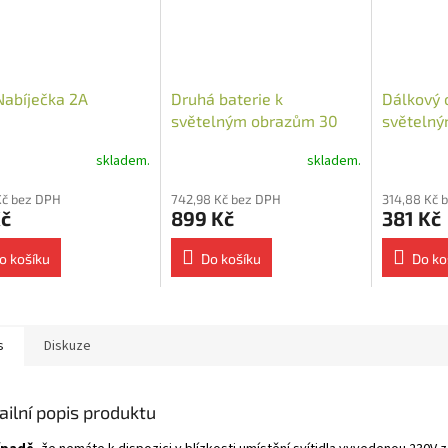
abíječka 2A
Druhá baterie k
Dálkový 
světelným obrazům 30
světelný
000 mAh
skladem.
skladem.
Kč bez DPH
742,98 Kč bez DPH
314,88 Kč 
Kč
899 Kč
381 Kč
o košíku
Do košíku
Do ko
s
Diskuze
ailní popis produktu