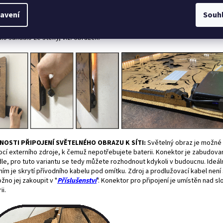
jení:
Baterii můžete nabíjet i ve svítidle, dokonce i když je svítidlo rozsví
avení
Souh
ení baterie lze použít běžnou USB (telefonní) nabíječku s minimálním nabíj
dem 2A. Baterieje nasunuta z boku svítidla. Baterii lze jednoduše vysunout 
dlo sundalo ze stěny, viz. obrázek.
OSTI PŘIPOJENÍ SVĚTELNÉHO OBRAZU K SÍTI:
Světelný obraz je možné 
cí externího zdroje, k čemuž nepotřebujete baterii. Konektor je zabudova
idle, pro tuto variantu se tedy můžete rozhodnout kdykoli v budoucnu. Ideál
ím je skrytí přívodního kabelu pod omítku. Zdroj a prodlužovací kabel není
žno jej zakoupit v "
Příslušenství
". Konektor pro připojení je umístěn nad s
ii.