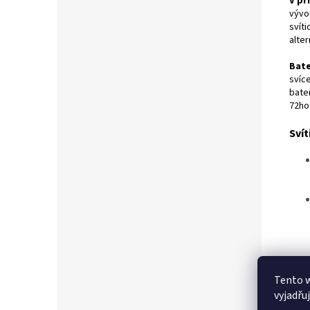
V př
vývo
svíti
alter
Bate
svíce
bate
72hod
Svít
Tento 
vyjadřu