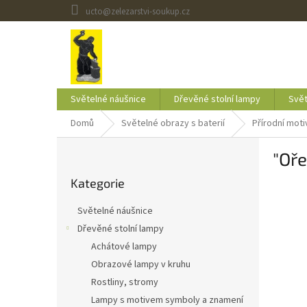
Přejít
ucto@zelezarstvi-soukup.cz
na
obsah
Světelné náušnice
Dřevěné stolní lampy
Svět
Domů
Světelné obrazy s baterií
Přírodní moti
P
"Oře
o
Přeskočit
s
Kategorie
kategorie
t
r
Světelné náušnice
a
Dřevěné stolní lampy
n
Achátové lampy
n
í
Obrazové lampy v kruhu
p
Rostliny, stromy
a
Lampy s motivem symboly a znamení