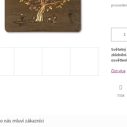
proveden
Světelný 
zklidnění
osvětlení
Číst více
TISK
o nás mluví zákazníci