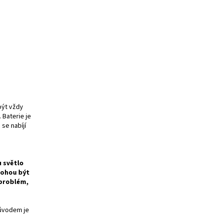
být vždy
 Baterie je
se nabíjí
u světlo
mohou být
 problém,
Důvodem je