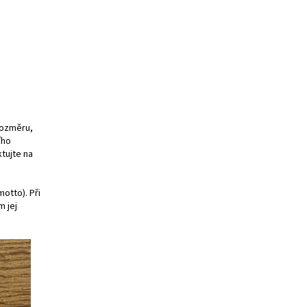
 rozměru,
ího
tujte na
motto). Při
 jej