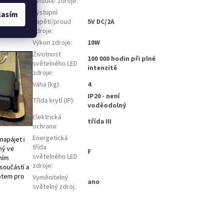
svítidla/ zdroje
:
cené. K
Výstupní
lasím
ecím
napětí/proud
5V DC/2A
aniž by se
zdroje
:
Výkon zdroje
:
10W
Životnost
100 000 hodin při plné
světelného LED
intenzitě
zdroje
:
Váha (kg)
:
4
IP20 - není
Třída krytí (IP)
:
voděodolný
Elektrická
třída III
ochrana
:
Energetická
napájet i
třída
ný ve
F
světelného LED
ním
zdroje
:
 součástí a
lotem pro
Vyměnitelný
ano
světelný zdroj
: