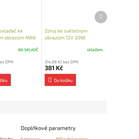
Další
produkt
ovladač ke
Zdroj ke světelným
m obrazům MINI
obrazům 12V 20W
zásuvkový
NA SKLADĚ
skladem.
bez DPH
314,88 Kč bez DPH
381 Kč
šíku
Do košíku
Doplňkové parametry