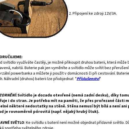
2. Připojení ke zdroji 12V/3A.
ORUČUJEME:
 svítidlo využíváte častěji, je možné přikoupit druhou baterii, která může 
avená, nabitá. Baterie pak jen vyměníte a svítidlo může svítit bez přerušení.
rzální powerbanka a můžete ji použít v domácnosti či při cestování. Baterie 
h. Náhradní (druhou) baterii lze přiobjednat "
Příslušenství
"
ZORNĚNÍ:
Svítidlo je dozadu otevřené (nemá zadní desku), díky tom
řuje i do stran. Je potřeba mít na paměti, že přes prořezané části 
telné některé nedostatky na stěně. Stěna nemusí být bílá a není ani
d je rovnoměrně pórovitá (např. nějaký hrubý štuk).
DAVNÉ SVĚTLO
:
Ke svítidlu s baterií není možné objednat přídavné světlo. 
ká spotřeba světelného zdroje.