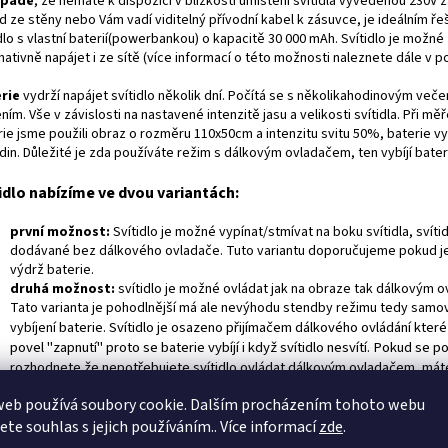
ípadě
, že nemáte k dispozici v blízkosti umístění svítidla vyvedenou 230V 
d ze stěny nebo Vám vadí viditelný přívodní kabel k zásuvce, je ideálním ř
dlo s vlastní baterií(powerbankou) o kapacitě 30 000 mAh. Svítidlo je možné
nativně napájet i ze sítě (více informací o této možnosti naleznete dále v p
rie
vydrží napájet svítidlo několik dní. Počítá se s několikahodinovým veče
ním. Vše v závislosti na nastavené intenzitě jasu a velikosti svítidla. Při mě
rie jsme použili obraz o rozměru 110x50cm a intenzitu svitu 50%, baterie v
in. Důležité je zda používáte režim s dálkovým ovladačem, ten vybíjí baterii
idlo nabízíme ve dvou variantách:
první možnost:
Svítidlo je možné vypínat/stmívat na boku svítidla, svítid
dodávané bez dálkového ovladače. Tuto variantu doporučujeme pokud je
výdrž baterie.
druhá možnost:
svítidlo je možné ovládat jak na obraze tak dálkovým 
Tato varianta je pohodlnější má ale nevýhodu stendby režimu tedy samo
baterie. Svítidlo je osazeno přijímačem dálkového ovládání které
vybíjení
povel "zapnutí" proto se baterie vybíjí i když svítidlo nesvítí. Pokud se p
rozhodnete že nepotřebujete svítidlo ovládat dálkovým ovladačem, má
vypínat svítidlo přepínačem na baterii v tomto režimu se baterie nebude v
web používá soubory cookie. Dalším procházením tohoto webu
Alternativou je dokoupení druhé baterie, nemusíte pak čekat na nabití(24h
jete souhlas s jejich používáním.. Více informací
zde
.
můžete svítit i ovládat bez omezení.