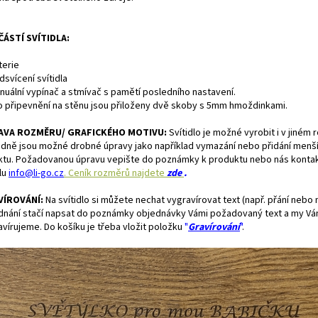
ÁSTÍ SVÍTIDLA:
terie
dsvícení svítidla
anuální vypínač a stmívač s pamětí posledního nastavení.
ro připevnění na stěnu jsou přiloženy dvě skoby s 5mm hmoždinkami.
AVA ROZMĚRU/ GRAFICKÉHO MOTIVU:
S
vítidlo je možné vyrobit i v jiném
adně jsou možné drobné úpravy jako například vymazání nebo přidání menš
ktu. Požadovanou úpravu vepište do poznámky k produktu nebo
nás kontak
lu
info@li-go.cz
. Ceník rozměrů najdete
zde
.
VÍROVÁNÍ:
Na svítidlo si můžete nechat vygravírovat text (např. přání nebo 
dnání stačí napsat do poznámky objednávky Vámi požadovaný text a my Vám
avírujeme.
Do košíku je třeba vložit položku
"
Gravírování
"
.