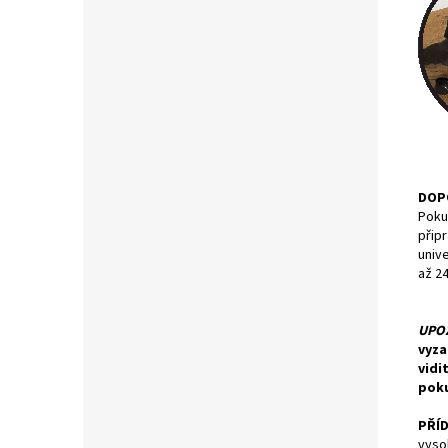
DOP
Pokud
připr
unive
až 24
UPO
vyza
vidi
poku
PŘÍ
vyso