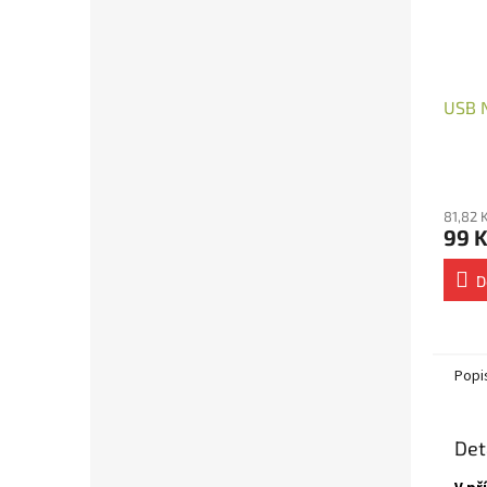
USB N
81,82 
99 
D
Popi
Det