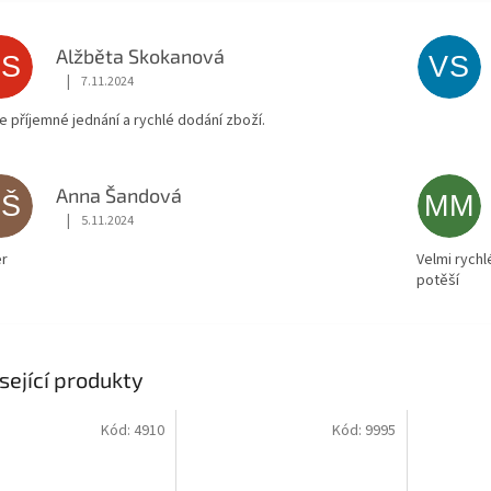
Alžběta Skokanová
AS
VS
|
7.11.2024
Hodnocení obchodu je 5 z 5 hvězdiček.
ce příjemné jednání a rychlé dodání zboží.
Anna Šandová
AŠ
MM
|
5.11.2024
Hodnocení obchodu je 5 z 5 hvězdiček.
r
Velmi rychl
potěší
sející produkty
Kód:
4910
Kód:
9995