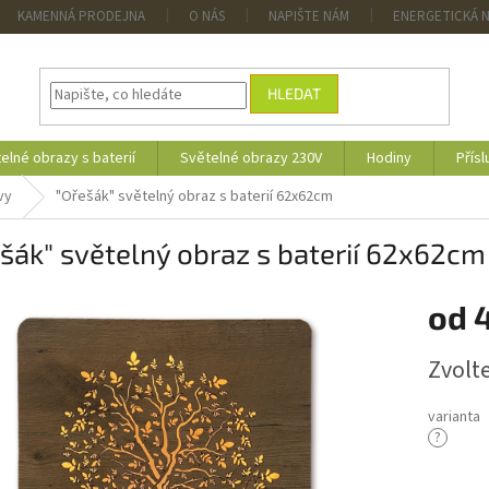
KAMENNÁ PRODEJNA
O NÁS
NAPIŠTE NÁM
ENERGETICKÁ 
HLEDAT
elné obrazy s baterií
Světelné obrazy 230V
Hodiny
Přísl
vy
"Ořešák" světelný obraz s baterií 62x62cm
šák" světelný obraz s baterií 62x62cm
od
4
Měrná
Zvolt
cena:
varianta
?