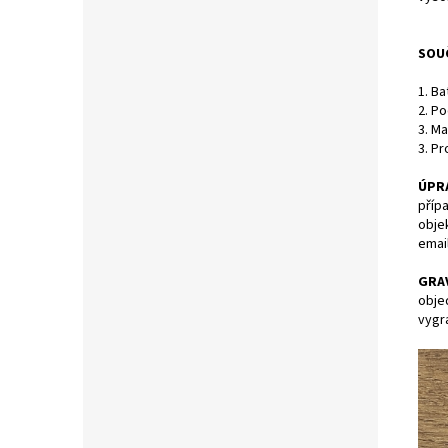
SOUČ
1. Ba
2. Po
3. M
3. P
ÚPR
příp
obje
emai
GRA
obje
vygr