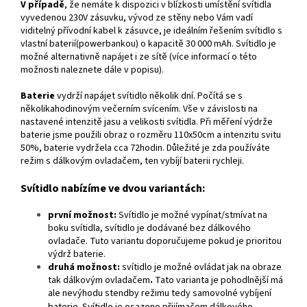
V případě
, že nemáte k dispozici v blízkosti umístění svítidla
vyvedenou 230V zásuvku, vývod ze stěny nebo Vám vadí
viditelný přívodní kabel k zásuvce, je ideálním řešením svítidlo s
vlastní baterií(powerbankou) o kapacitě 30 000 mAh. Svítidlo je
možné alternativně napájet i ze sítě (více informací o této
možnosti naleznete dále v popisu).
Baterie
vydrží napájet svítidlo několik dní. Počítá se s
několikahodinovým večerním svícením. Vše v závislosti na
nastavené intenzitě jasu a velikosti svítidla. Při měření výdrže
baterie jsme použili obraz o rozměru 110x50cm a intenzitu svitu
50%, baterie vydržela cca 72hodin. Důležité je zda používáte
režim s dálkovým ovladačem, ten vybíjí baterii rychleji.
Svítidlo nabízíme ve dvou variantách:
první možnost:
Svítidlo je možné vypínat/stmívat na
boku svítidla, svítidlo je dodávané bez dálkového
ovladače. Tuto variantu doporučujeme pokud je prioritou
výdrž baterie.
druhá možnost:
svítidlo je možné ovládat jak na obraze
tak dálkovým ovladačem
.
Tato varianta je pohodlnější má
ale nevýhodu stendby režimu tedy samovolné vybíjení
baterie. Svítidlo je osazeno přijímačem dálkového