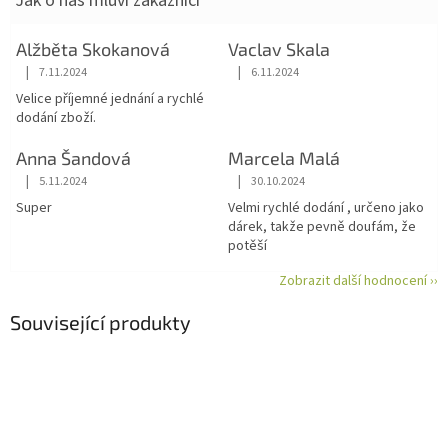
Jak o nás mluví zákazníci
Alžběta Skokanová
Vaclav Skala
|
|
7.11.2024
6.11.2024
Hodnocení obchodu je 5 z 5 hvězdiček.
Hodnocení obchodu je 5 z 5 hvězdiče
Velice příjemné jednání a rychlé
dodání zboží.
Anna Šandová
Marcela Malá
|
|
5.11.2024
30.10.2024
Hodnocení obchodu je 5 z 5 hvězdiček.
Hodnocení obchodu je 5 z 5 hvězdiče
Super
Velmi rychlé dodání , určeno jako
dárek, takže pevně doufám, že
potěší
Zobrazit další hodnocení ››
Související produkty