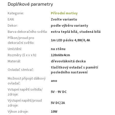
Doplňkové parametry
Kategorie
:
Přírodní motivy
EAN
:
Zvolte variantu
Dekor
:
podle výběru varianty
Barva dekoračního světla
:
extra teplá bílá, studená bílá
Příkon/proud pro
1m LED pásku 4,8W/0,4A
dekorační světlo
:
Umístění
:
na stěnu
Rozměry (š x v x h)
:
120x60x4cm
Materiál
:
dřevovláknitá deska
tlačítkový ovladač s pamětí
Ovladač stmívač
:
posledního nastavení
Možnost připojit dálkový
ano
ovladač
:
Vstupní napětí svítidla/
5V - 9V DC
zdroje
:
Výstupní napětí/proud
5V DC/2A
zdroje
:
Výkon zdroje
:
10W