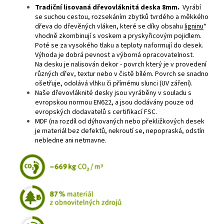
Tradiční lisovaná dřevovláknitá deska 8mm.
Vyrábí
se suchou cestou, rozsekáním zbytků tvrdého a měkkého
dřeva do dřevěných vláken, které se díky obsahu
ligninu
*
vhodně zkombinují s voskem a pryskyřicovým pojidlem.
Poté se za vysokého tlaku a teploty naformují do desek.
Výhoda je dobrá pevnost a výborná opracovatelnost.
Na desku je nalisován dekor - povrch který je v provedení
různých dřev, textur nebo v čistě bílém. Povrch se snadno
ošetřuje, odolává vlhku či přímému slunci (UV záření).
Naše dřevovláknité desky jsou vyráběny v souladu s
evropskou normou EN622, a jsou dodávány pouze od
evropských dodavatelů s certifikací FSC.
MDF (na rozdíl od dýhovaných nebo překližkových desek
je materiál bez defektů, nekroutí se, nepopraská, odstín
nebledne ani netmavne.