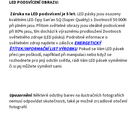
LED PODSVÍCENÍ OBRAZU:
Záruka na LED podsvícení je 5 let.
LED pásky jsou osazeny
kvalitními LED čipy San'an SQ (Super Quality) s životností 50 000h
při plném jasu. Přitom světelné obrazy jsou ideálně podsvícené
při 80% jasu, tím dochází k výraznému prodloužení životnosti
světelného zdroje (LED pásku). Podrobné informace o
světelném zdroji najdete v záložce
ENERGETICKÝ
ŠTÍTEK/INFORMAČNÍ LIST VÝROBKU
. Pokud se Vám LED pásek
přeci jen poškodí, například při manipulaci nebo když se
rozhodnete pro jiný odstín světla, rádi Vám LED pásek vyměníme
či si jej můžete vyměnit sami.
Upozornění
:
Některé odstíny barev na ilustračních fotografiích
nemusí odpovídat skutečnosti, také je možné zrcadlové otočení
fotografií.