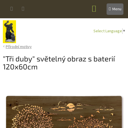
Přejít
NÁKUPNÍ
na
obsah
KOŠÍK
Select Language
▼
Přírodní motivy
"Tři duby" světelný obraz s baterií
120x60cm