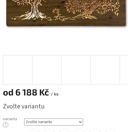
od
6 188 Kč
/ ks
Měrná
Zvolte variantu
cena:
varianta
?