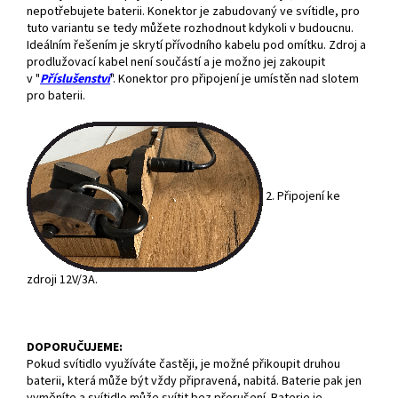
nepotřebujete baterii. Konektor je zabudovaný ve svítidle, pro
tuto variantu se tedy můžete rozhodnout kdykoli v budoucnu.
Ideálním řešením je skrytí přívodního kabelu pod omítku. Zdroj a
prodlužovací kabel není součástí a je možno jej zakoupit
v "
Příslušenství
". Konektor pro připojení je umístěn nad slotem
pro baterii.
2. Připojení ke
zdroji 12V/3A.
DOPORUČUJEME:
Pokud svítidlo využíváte častěji, je možné přikoupit druhou
baterii, která může být vždy připravená, nabitá. Baterie pak jen
vyměníte a svítidlo může svítit bez přerušení. Baterie je