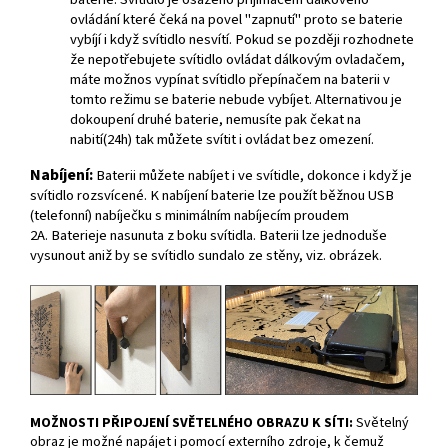
ovládání které čeká na povel "zapnutí" proto se baterie
vybíjí i když svítidlo nesvítí. Pokud se později rozhodnete
že nepotřebujete svítidlo ovládat dálkovým ovladačem,
máte možnos vypínat svítidlo přepínačem na baterii v
tomto režimu se baterie nebude vybíjet. Alternativou je
dokoupení druhé baterie, nemusíte pak čekat na
nabití(24h) tak můžete svítit i ovládat bez omezení.
Nabíjení:
Baterii můžete nabíjet i ve svítidle, dokonce i když je
svítidlo rozsvícené. K nabíjení baterie lze použít běžnou USB
(telefonní) nabíječku s minimálním nabíjecím proudem
2A. Baterieje nasunuta z boku svítidla. Baterii lze jednoduše
vysunout aniž by se svítidlo sundalo ze stěny, viz. obrázek.
MOŽNOSTI PŘIPOJENÍ SVĚTELNÉHO OBRAZU K SÍTI:
Světelný
obraz je možné napájet i pomocí externího zdroje, k čemuž