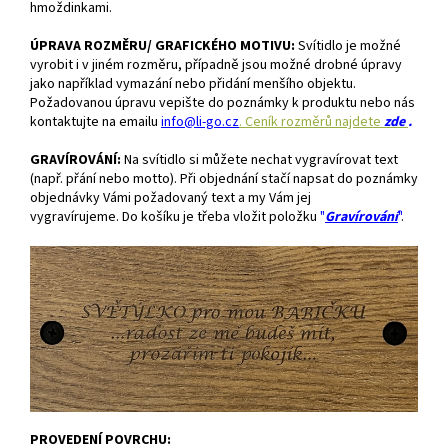
hmoždinkami.
ÚPRAVA ROZMĚRU/ GRAFICKÉHO MOTIVU:
S
vítidlo je možné
vyrobit i v jiném rozměru, případně jsou možné drobné úpravy
jako například vymazání nebo přidání menšího objektu.
Požadovanou úpravu vepište do poznámky k produktu nebo
nás
kontaktujte na emailu
info@li-go.cz
. Ceník rozměrů najdete
zde
.
GRAVÍROVÁNÍ:
Na svítidlo si můžete nechat vygravírovat text
(např. přání nebo motto). Při objednání stačí napsat do poznámky
objednávky Vámi požadovaný text a my Vám jej
vygravírujeme.
Do košíku je třeba vložit položku
"
Gravírování
"
.
PROVEDENÍ POVRCHU: