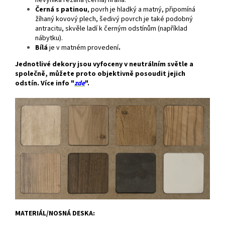
nevyniká řezaná (černá) hrana.
Černá s patinou
, povrh je hladký a matný, připomíná
žíhaný kovový plech, šedivý povrch je také podobný
antracitu, skvěle ladí k černým odstínům (například
nábytku).
Bílá
je v matném provedení
.
Jednotlivé dekory jsou vyfoceny v neutrálním světle a
společně, můžete proto objektivně posoudit jejich
odstín. Více info "
zde
".
MATERIÁL/NOSNÁ DESKA: