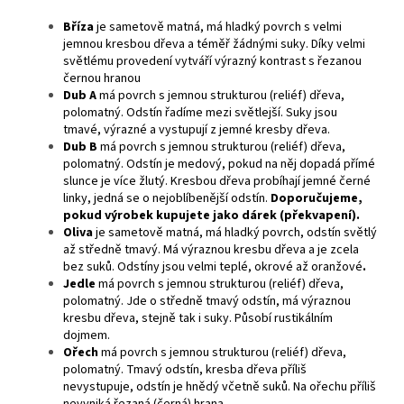
Bříza
je
sametově matná, má hladký povrch s velmi
jemnou kresbou dřeva a téměř žádnými suky. Díky velmi
světlému provedení vytváří výrazný kontrast s řezanou
černou hranou
Dub A
má povrch s jemnou strukturou (reliéf) dřeva,
polomatný. Odstín řadíme mezi světlejší. Suky jsou
tmavé, výrazné a vystupují z jemné kresby dřeva.
Dub B
má povrch s jemnou strukturou (reliéf) dřeva,
polomatný. Odstín je medový, pokud na něj dopadá přímé
slunce je více žlutý. Kresbou dřeva probíhají jemné černé
linky, jedná se o nejoblíbenější odstín.
Doporučujeme,
pokud výrobek kupujete jako dárek (překvapení).
Oliva
je sametově matná, má hladký povrch, odstín světlý
až středně tmavý. Má výraznou kresbu dřeva a je zcela
bez suků. Odstíny jsou velmi teplé, okrové až oranžové
.
Jedle
má povrch s jemnou strukturou (reliéf) dřeva,
polomatný. Jde o středně tmavý odstín, má výraznou
kresbu dřeva, stejně tak i suky. Působí rustikálním
dojmem.
Ořech
má povrch s jemnou strukturou (reliéf) dřeva,
polomatný. Tmavý odstín, kresba dřeva příliš
nevystupuje, odstín je hnědý včetně suků. Na ořechu příliš