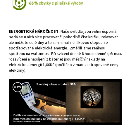
ENERGETICKÁ NÁROČNOST:
Naše svítidla jsou velmi úsporná.
Nedá se u nich sice pracovat či pohodlně číst knížku, relaxovat
ale můžete celé dny a to s minimální uhlíkovou stopou ze
spotřebované elektrické energie. Změřili jsme reálnou
spotřebu na wattmetru. Při svícení denně 8 hodin denně (při max.
rozsvícení a napájení z baterie) jsou měsíční náklady na
elektrickou energii 1,00Kč (počítáno z max. zastropované ceny
elektřiny).