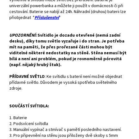
univerzální powerbanka a můžete ji použít v domácnosti či při
cestování. Baterie se nabíjí až 24h. Náhradní (druhou) baterii lze
přiobjednat "
Příslušenství
"
UPOZORNĚNÍ:
Svítidlo je dozadu otevřené (nemá zadní
desku), díky tomu světlo vyzařuje i do stran. Je potřeba
mít na paměti, že přes prořezané části mohou být
viditelné některé nedostatky na stěně. Stěna nemusí být
bílá a není ani problém, pokud je rovnoměrně pórovitá
(např. nějaký hrubý štuk).
PŘÍDAVNÉ SVĚTLO
:
Ke svítidlu s baterií není možné objednat
přídavné světlo. Důvodem je vysoká spotřeba světelného
zdroje.
SOUČÁSTÍ SVÍTIDLA:
1. Baterie
2. Podsvícení svítidla
3. Manuální vypínač a stmívač s pamětí posledního nastavení.
3. Pro připevnění na stěnu jsou přiloženy dvě skoby s 5mm