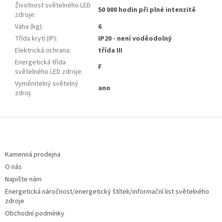
Životnost světelného LED
50 000 hodin při plné intenzitě
zdroje
:
Váha (kg)
:
6
Třída krytí (IP)
:
IP20 - není voděodolný
Elektrická ochrana
:
třída III
Energetická třída
F
světelného LED zdroje
:
Vyměnitelný světelný
ano
zdroj
:
Z
á
p
a
Kamenná prodejna
t
O nás
í
Napište nám
Energetická náročnost/energetický štítek/informační list světelného
zdroje
Obchodní podmínky