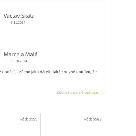
Vaclav Skala
|
6.11.2024
Hodnocení obchodu je 5 z 5 hvězdiček.
Marcela Malá
|
30.10.2024
Hodnocení obchodu je 5 z 5 hvězdiček.
é dodání , určeno jako dárek, takže pevně doufám, že
Zobrazit další hodnocení ››
Kód:
9959
Kód:
5583