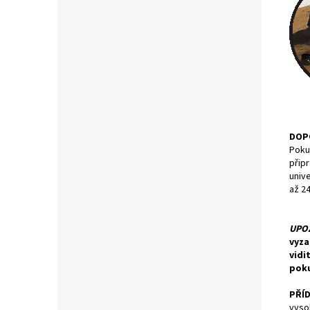
DOP
Pokud
připr
unive
až 24
UPO
vyza
vidi
poku
PŘÍ
vyso