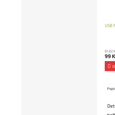
USB N
81,82 
99 
D
Popi
Det