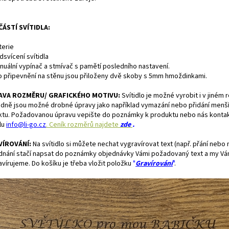
ÁSTÍ SVÍTIDLA:
terie
dsvícení svítidla
anuální vypínač a stmívač s pamětí posledního nastavení.
ro připevnění na stěnu jsou přiloženy dvě skoby s 5mm hmoždinkami.
AVA ROZMĚRU/ GRAFICKÉHO MOTIVU:
S
vítidlo je možné vyrobit i v jiném
adně jsou možné drobné úpravy jako například vymazání nebo přidání menš
ktu. Požadovanou úpravu vepište do poznámky k produktu nebo
nás kontak
lu
info@li-go.cz
. Ceník rozměrů najdete
zde
.
VÍROVÁNÍ:
Na svítidlo si můžete nechat vygravírovat text (např. přání nebo 
dnání stačí napsat do poznámky objednávky Vámi požadovaný text a my Vám
avírujeme.
Do košíku je třeba vložit položku
"
Gravírování
"
.