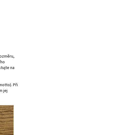
 rozměru,
ího
tujte na
motto). Při
 jej