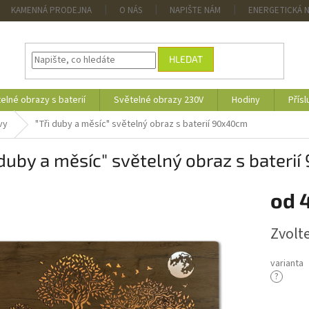
KAMENNÁ PRODEJNA
O NÁS
NAPIŠTE NÁM
ENERGETICKÁ 
HLEDAT
elné obrazy s baterií
Světelné obrazy 230V
Hodiny
Přísl
vy
"Tři duby a měsíc" světelný obraz s baterií 90x40cm
 duby a měsíc" světelný obraz s bater
od
4
Měrná
Zvolt
cena:
varianta
?