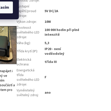
svítidla/ zdroje
:
cené. K
Výstupní
lasím
ecím
napětí/proud
5V DC/2A
aniž by se
zdroje
:
Výkon zdroje
:
10W
Životnost
100 000 hodin při plné
světelného LED
intenzitě
zdroje
:
Váha (kg)
:
5,3
IP20 - není
Třída krytí (IP)
:
voděodolný
Elektrická
třída III
ochrana
:
Energetická
napájet i
třída
ný ve
F
světelného LED
ním
zdroje
:
 součástí a
lotem pro
Vyměnitelný
ano
světelný zdroj
: