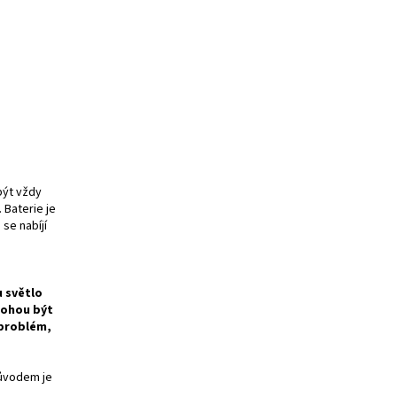
být vždy
 Baterie je
se nabíjí
u světlo
mohou být
 problém,
Důvodem je