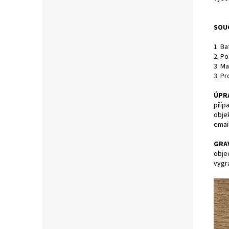
SOUČ
1. Ba
2. Po
3. M
3. P
ÚPR
příp
obje
emai
GRA
obje
vygr