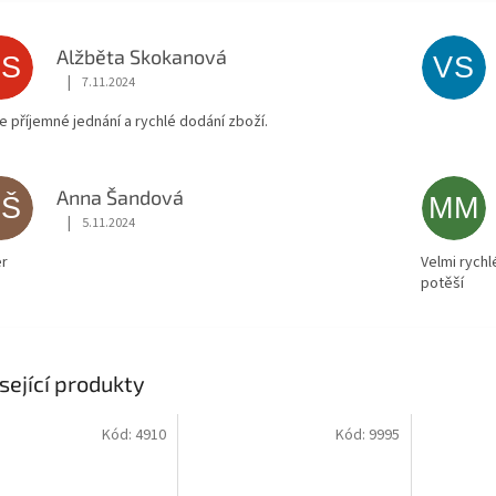
Alžběta Skokanová
AS
VS
|
7.11.2024
Hodnocení obchodu je 5 z 5 hvězdiček.
ce příjemné jednání a rychlé dodání zboží.
Anna Šandová
AŠ
MM
|
5.11.2024
Hodnocení obchodu je 5 z 5 hvězdiček.
r
Velmi rychl
potěší
sející produkty
Kód:
4910
Kód:
9995