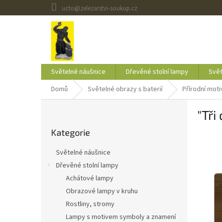
Přejít
ucto@zelezarstvi-soukup.cz
na
obsah
Světelné náušnice
Dřevěné stolní lampy
Svět
Domů
Světelné obrazy s baterií
Přírodní moti
P
"Tři
o
Přeskočit
s
Kategorie
kategorie
t
r
Světelné náušnice
a
Dřevěné stolní lampy
n
Achátové lampy
n
í
Obrazové lampy v kruhu
p
Rostliny, stromy
a
Lampy s motivem symboly a znamení