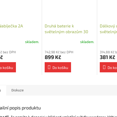
abíječka 2A
Druhá baterie k
Dálkový 
světelným obrazům 30
světelný
000 mAh
skladem.
skladem.
Kč bez DPH
742,98 Kč bez DPH
314,88 Kč 
Kč
899 Kč
381 Kč
o košíku
Do košíku
Do ko
s
Diskuze
ailní popis produktu