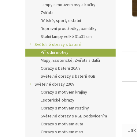
n
Lampy s motivem psy a kočky
e
Zvířata
l
Dětské, sport, ostatní
Dopravní prostředky, památky
Stolní lampy velké 31x31 cm
Světelné obrazy s baterií
Přírodní motivy
Mapy, Esoterické, Zvířata a další
Obrazy s baterií 20Ah
Světelné obrazy s baterií RGB
Světelné obrazy 230V
Obrazy s motivem krajiny
Esoterické obrazy
Obrazy s motivem rostliny
Světelné obrazy s RGB podsvícením
Obrazy s motivem auta
Jak 
Obrazy s motivem map