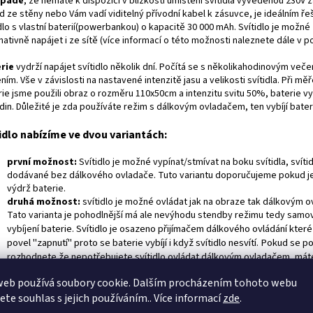
ípadě
, že nemáte k dispozici v blízkosti umístění svítidla vyvedenou 230V 
d ze stěny nebo Vám vadí viditelný přívodní kabel k zásuvce, je ideálním ř
dlo s vlastní baterií(powerbankou) o kapacitě 30 000 mAh. Svítidlo je možné
nativně napájet i ze sítě (více informací o této možnosti naleznete dále v p
rie
vydrží napájet svítidlo několik dní. Počítá se s několikahodinovým veče
ním. Vše v závislosti na nastavené intenzitě jasu a velikosti svítidla. Při mě
rie jsme použili obraz o rozměru 110x50cm a intenzitu svitu 50%, baterie v
in. Důležité je zda používáte režim s dálkovým ovladačem, ten vybíjí baterii
idlo nabízíme ve dvou variantách:
první možnost:
Svítidlo je možné vypínat/stmívat na boku svítidla, svítid
dodávané bez dálkového ovladače. Tuto variantu doporučujeme pokud je
výdrž baterie.
druhá možnost:
svítidlo je možné ovládat jak na obraze tak dálkovým 
Tato varianta je pohodlnější má ale nevýhodu stendby režimu tedy samo
baterie. Svítidlo je osazeno přijímačem dálkového ovládání které
vybíjení
povel "zapnutí" proto se baterie vybíjí i když svítidlo nesvítí. Pokud se p
rozhodnete že nepotřebujete svítidlo ovládat dálkovým ovladačem, má
vypínat svítidlo přepínačem na baterii v tomto režimu se baterie nebude v
web používá soubory cookie. Dalším procházením tohoto webu
Alternativou je dokoupení druhé baterie, nemusíte pak čekat na nabití(24h
jete souhlas s jejich používáním.. Více informací
zde
.
můžete svítit i ovládat bez omezení.