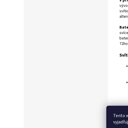
V př
vývo
svíti
alter
Bate
svíce
bate
72hod
Svít
Tento 
vyjadřu