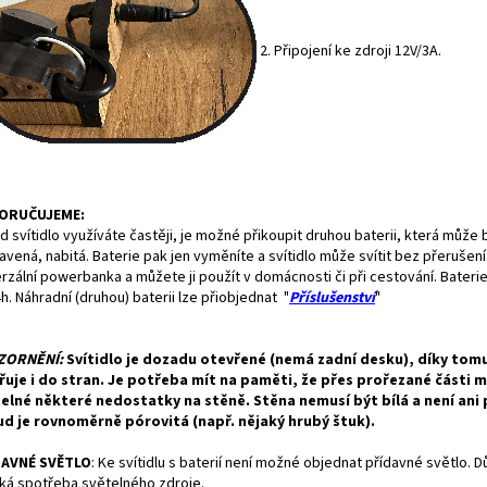
2. Připojení ke zdroji 12V/3A.
ORUČUJEME:
 svítidlo využíváte častěji, je možné přikoupit druhou baterii, která může 
avená, nabitá. Baterie pak jen vyměníte a svítidlo může svítit bez přerušení.
rzální powerbanka a můžete ji použít v domácnosti či při cestování. Baterie 
h. Náhradní (druhou) baterii lze přiobjednat "
Příslušenství
"
ZORNĚNÍ:
Svítidlo je dozadu otevřené (nemá zadní desku), díky tom
řuje i do stran. Je potřeba mít na paměti, že přes prořezané části 
telné některé nedostatky na stěně. Stěna nemusí být bílá a není ani
d je rovnoměrně pórovitá (např. nějaký hrubý štuk).
DAVNÉ SVĚTLO
:
Ke svítidlu s baterií není možné objednat přídavné světlo. 
ká spotřeba světelného zdroje.