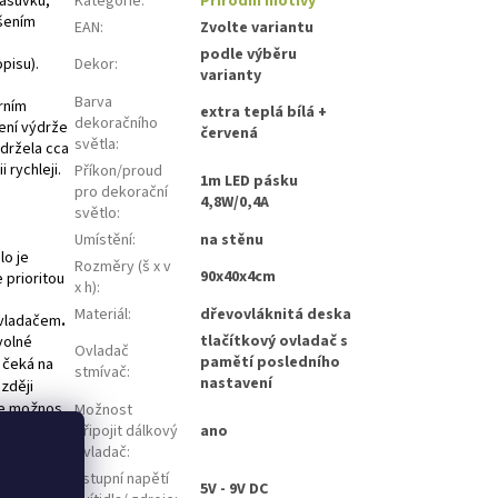
zásuvku,
Kategorie
:
Přírodní motivy
ešením
EAN
:
Zvolte variantu
podle výběru
opisu).
Dekor
:
varianty
Barva
rním
extra teplá bílá +
dekoračního
ření výdrže
červená
světla
:
ydržela cca
 rychleji.
Příkon/proud
1m LED pásku
pro dekorační
4,8W/0,4A
světlo
:
Umístění
:
na stěnu
lo je
Rozměry (š x v
90x40x4cm
 prioritou
x h)
:
Materiál
:
dřevovláknitá deska
ovladačem
.
tlačítkový ovladač s
volné
Ovladač
pamětí posledního
 čeká na
stmívač
:
nastavení
ozději
te možnos
Možnost
ybíjet.
připojit dálkový
ano
) tak
ovladač
:
Vstupní napětí
5V - 9V DC