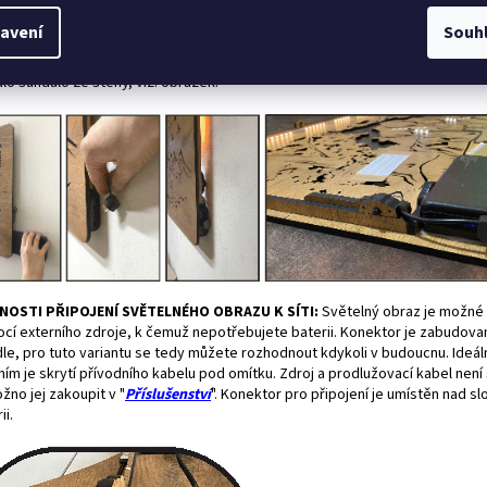
jení:
Baterii můžete nabíjet i ve svítidle, dokonce i když je svítidlo rozsví
avení
Souh
ení baterie lze použít běžnou USB (telefonní) nabíječku s minimálním nabíj
dem 2A. Baterieje nasunuta z boku svítidla. Baterii lze jednoduše vysunout 
dlo sundalo ze stěny, viz. obrázek.
OSTI PŘIPOJENÍ SVĚTELNÉHO OBRAZU K SÍTI:
Světelný obraz je možné 
cí externího zdroje, k čemuž nepotřebujete baterii. Konektor je zabudova
idle, pro tuto variantu se tedy můžete rozhodnout kdykoli v budoucnu. Ideál
ím je skrytí přívodního kabelu pod omítku. Zdroj a prodlužovací kabel není
žno jej zakoupit v "
Příslušenství
". Konektor pro připojení je umístěn nad s
ii.