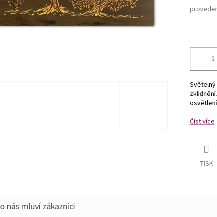
proveden
Světelný 
zklidnění
osvětlení
Číst více
TISK
o nás mluví zákazníci