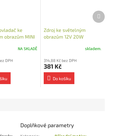
Další
produkt
ovladač ke
Zdroj ke světelným
m obrazům MINI
obrazům 12V 20W
zásuvkový
NA SKLADĚ
skladem.
bez DPH
314,88 Kč bez DPH
381 Kč
šíku
Do košíku
Doplňkové parametry