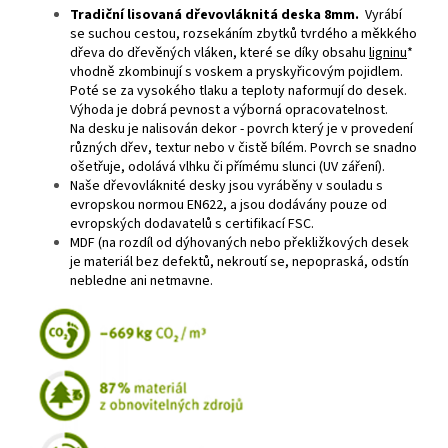
Tradiční lisovaná dřevovláknitá deska 8mm.
Vyrábí
se suchou cestou, rozsekáním zbytků tvrdého a měkkého
dřeva do dřevěných vláken, které se díky obsahu
ligninu
*
vhodně zkombinují s voskem a pryskyřicovým pojidlem.
Poté se za vysokého tlaku a teploty naformují do desek.
Výhoda je dobrá pevnost a výborná opracovatelnost.
Na desku je nalisován dekor - povrch který je v provedení
různých dřev, textur nebo v čistě bílém. Povrch se snadno
ošetřuje, odolává vlhku či přímému slunci (UV záření).
Naše dřevovláknité desky jsou vyráběny v souladu s
evropskou normou EN622, a jsou dodávány pouze od
evropských dodavatelů s certifikací FSC.
MDF (na rozdíl od dýhovaných nebo překližkových desek
je materiál bez defektů, nekroutí se, nepopraská, odstín
nebledne ani netmavne.