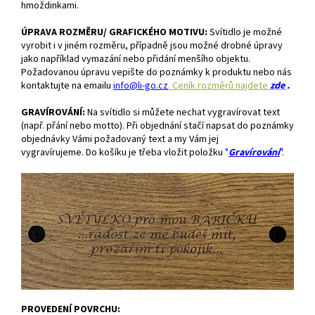
hmoždinkami.
ÚPRAVA ROZMĚRU/ GRAFICKÉHO MOTIVU:
S
vítidlo je možné
vyrobit i v jiném rozměru, případně jsou možné drobné úpravy
jako například vymazání nebo přidání menšího objektu.
Požadovanou úpravu vepište do poznámky k produktu nebo
nás
kontaktujte na emailu
info@li-go.cz
. Ceník rozměrů najdete
zde
.
GRAVÍROVÁNÍ:
Na svítidlo si můžete nechat vygravírovat text
(např. přání nebo motto). Při objednání stačí napsat do poznámky
objednávky Vámi požadovaný text a my Vám jej
vygravírujeme.
Do košíku je třeba vložit položku
"
Gravírování
"
.
PROVEDENÍ POVRCHU: