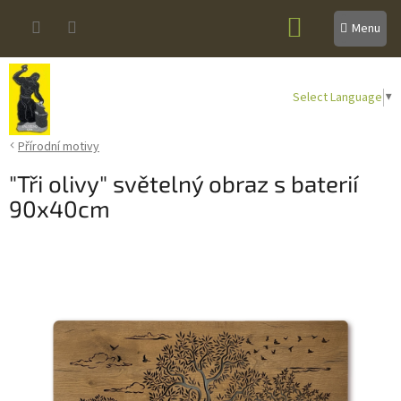
Přejít
NÁKUPNÍ
na
obsah
KOŠÍK
Select Language
▼
Přírodní motivy
"Tři olivy" světelný obraz s baterií
90x40cm