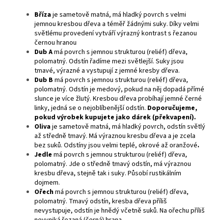
Bříza
je
sametově matná, má hladký povrch s velmi
jemnou kresbou dřeva a téměř žádnými suky. Díky velmi
světlému provedení vytváří výrazný kontrast s řezanou
černou hranou
Dub A
má povrch s jemnou strukturou (reliéf) dřeva,
polomatný. Odstín řadíme mezi světlejší. Suky jsou
tmavé, výrazné a vystupují z jemné kresby dřeva.
Dub B
má povrch s jemnou strukturou (reliéf) dřeva,
polomatný. Odstín je medový, pokud na něj dopadá přímé
slunce je více žlutý. Kresbou dřeva probíhají jemné černé
linky, jedná se o nejoblíbenější odstín.
Doporučujeme,
pokud výrobek kupujete jako dárek (překvapení).
Oliva
je sametově matná, má hladký povrch, odstín světlý
až středně tmavý. Má výraznou kresbu dřeva a je zcela
bez suků. Odstíny jsou velmi teplé, okrové až oranžové
.
Jedle
má povrch s jemnou strukturou (reliéf) dřeva,
polomatný. Jde o středně tmavý odstín, má výraznou
kresbu dřeva, stejně tak i suky. Působí rustikálním
dojmem.
Ořech
má povrch s jemnou strukturou (reliéf) dřeva,
polomatný. Tmavý odstín, kresba dřeva příliš
nevystupuje, odstín je hnědý včetně suků. Na ořechu příliš