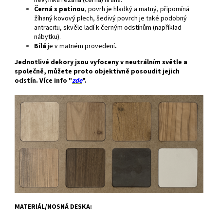
nevyniká řezaná (černá) hrana.
Černá s patinou
, povrh je hladký a matný, připomíná
žíhaný kovový plech, šedivý povrch je také podobný
antracitu, skvěle ladí k černým odstínům (například
nábytku).
Bílá
je v matném provedení
.
Jednotlivé dekory jsou vyfoceny v neutrálním světle a
společně, můžete proto objektivně posoudit jejich
odstín. Více info "
zde
".
MATERIÁL/NOSNÁ DESKA: