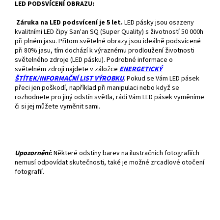
LED PODSVÍCENÍ OBRAZU:
Záruka na LED podsvícení je 5 let.
LED pásky jsou osazeny
kvalitními LED čipy San'an SQ (Super Quality) s životností 50 000h
při plném jasu. Přitom světelné obrazy jsou ideálně podsvícené
při 80% jasu, tím dochází k výraznému prodloužení životnosti
světelného zdroje (LED pásku). Podrobné informace o
světelném zdroji najdete v záložce
ENERGETICKÝ
ŠTÍTEK/INFORMAČNÍ LIST VÝROBKU
. Pokud se Vám LED pásek
přeci jen poškodí, například při manipulaci nebo když se
rozhodnete pro jiný odstín světla, rádi Vám LED pásek vyměníme
či si jej můžete vyměnit sami.
Upozornění
:
Některé odstíny barev na ilustračních fotografiích
nemusí odpovídat skutečnosti, také je možné zrcadlové otočení
fotografií.