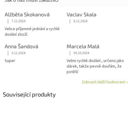
Jak o nás mluví zákazníci
Alžběta Skokanová
Vaclav Skala
|
|
7.11.2024
6.11.2024
Hodnocení obchodu je 5 z 5 hvězdiček.
Hodnocení obchodu je 5 z 5 hvězdiče
Velice příjemné jednání a rychlé
dodání zboží.
Anna Šandová
Marcela Malá
|
|
5.11.2024
30.10.2024
Hodnocení obchodu je 5 z 5 hvězdiček.
Hodnocení obchodu je 5 z 5 hvězdiče
Super
Velmi rychlé dodání , určeno jako
dárek, takže pevně doufám, že
potěší
Zobrazit další hodnocení ››
Související produkty