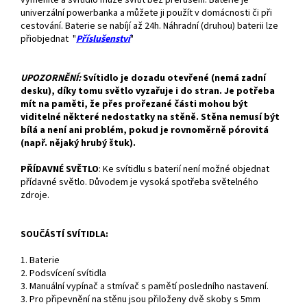
univerzální powerbanka a můžete ji použít v domácnosti či při
cestování. Baterie se nabíjí až 24h. Náhradní (druhou) baterii lze
přiobjednat "
Příslušenství
"
UPOZORNĚNÍ:
Svítidlo je dozadu otevřené (nemá zadní
desku), díky tomu světlo vyzařuje i do stran. Je potřeba
mít na paměti, že přes prořezané části mohou být
viditelné některé nedostatky na stěně. Stěna nemusí být
bílá a není ani problém, pokud je rovnoměrně pórovitá
(např. nějaký hrubý štuk).
PŘÍDAVNÉ SVĚTLO
:
Ke svítidlu s baterií není možné objednat
přídavné světlo. Důvodem je vysoká spotřeba světelného
zdroje.
SOUČÁSTÍ SVÍTIDLA:
1. Baterie
2. Podsvícení svítidla
3. Manuální vypínač a stmívač s pamětí posledního nastavení.
3. Pro připevnění na stěnu jsou přiloženy dvě skoby s 5mm