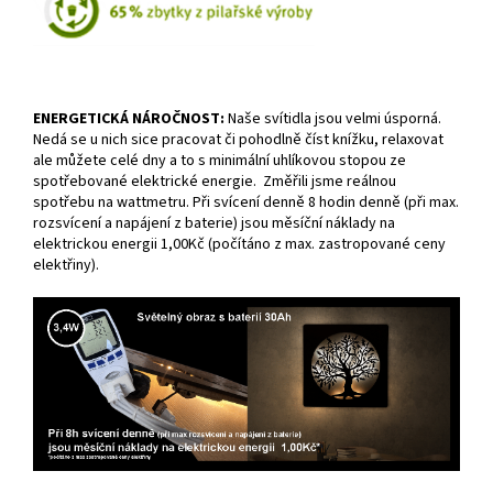
ENERGETICKÁ NÁROČNOST:
Naše svítidla jsou velmi úsporná.
Nedá se u nich sice pracovat či pohodlně číst knížku, relaxovat
ale můžete celé dny a to s minimální uhlíkovou stopou ze
spotřebované elektrické energie. Změřili jsme reálnou
spotřebu na wattmetru. Při svícení denně 8 hodin denně (při max.
rozsvícení a napájení z baterie) jsou měsíční náklady na
elektrickou energii 1,00Kč (počítáno z max. zastropované ceny
elektřiny).