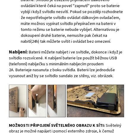
ovládání které čeká na povel "zapnutí" proto se baterie
vybíjí i když svítidlo nesvítí. Pokud se později rozhodnete
že nepotřebujete svítidlo ovládat dálkovým ovladačem,
máte možnos vypínat svítidlo přepínačem na baterii v
tomto režimu se baterie nebude vybíjet. Alternativou je
dokoupení druhé baterie, nemusíte pak čekat na
nabití(24h) tak můžete svítit i ovládat bez omezení.
Nabíjení:
Baterii můžete nabíjet i ve svítidle, dokonce i když je
svítidlo rozsvícené. K nabíjení baterie lze použít běžnou USB
(telefonní) nabíječku s minimálním nabíjecím proudem
2A. Baterieje nasunuta z boku svítidla. Baterii lze jednoduše
vysunout aniž by se svítidlo sundalo ze stěny, viz. obrázek.
MOŽNOSTI PŘIPOJENÍ SVĚTELNÉHO OBRAZU K SÍTI:
Světelný
obraz je možné napájet i pomocí externího zdroje, k čemuž