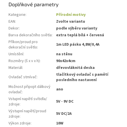
Doplňkové parametry
Kategorie
:
Přírodní motivy
EAN
:
Zvolte variantu
Dekor
:
podle výběru varianty
Barva dekoračního světla
:
extra teplá bílá + červená
Příkon/proud pro
1m LED pásku 4,8W/0,4A
dekorační světlo
:
Umístění
:
na stěnu
Rozměry (š x v x h)
:
90x42x4cm
Materiál
:
dřevovláknitá deska
tlačítkový ovladač s pamětí
Ovladač stmívač
:
posledního nastavení
Možnost připojit dálkový
ano
ovladač
:
Vstupní napětí svítidla/
5V - 9V DC
zdroje
:
Výstupní napětí/proud
5V DC/2A
zdroje
:
Výkon zdroje
:
10W