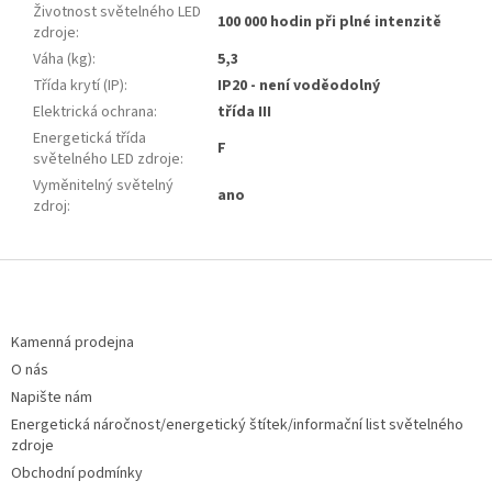
Životnost světelného LED
100 000 hodin při plné intenzitě
zdroje
:
Váha (kg)
:
5,3
Třída krytí (IP)
:
IP20 - není voděodolný
Elektrická ochrana
:
třída III
Energetická třída
F
světelného LED zdroje
:
Vyměnitelný světelný
ano
zdroj
:
Z
á
p
a
Kamenná prodejna
t
O nás
í
Napište nám
Energetická náročnost/energetický štítek/informační list světelného
zdroje
Obchodní podmínky