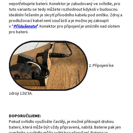
nepotřebujete baterii. Konektor je zabudovaný ve svítidle, pro
tuto variantu se tedy můžete rozhodnout kdykoli v budoucnu.
Ideálním řešením je skrytí přívodního kabelu pod omítku. Zdroj a
prodlužovací kabel není součástí a je možno jej zakoupit
v "
Příslušenství
". Konektor pro připojení je umístěn nad slotem
pro baterii.
2. Připojení ke
zdroji 12V/3A.
DOPORUČUJEME:
Pokud svítidlo využíváte častěji, je možné přikoupit druhou
baterii, která může být vždy připravená, nabitá. Baterie pak jen
vyměníte a svítidlo může svítit bez přerušení. Baterie je