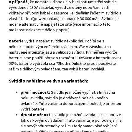
V případě
, že nemáte k dispozici v blízkosti umístění svítidla
vyvedenou 230V zásuvku, vývod ze stěny nebo Vám vadí
viditelný přívodní kabel k zásuvce, je ideálním řešením svítidlo s
vlastní baterií(powerbankou) o kapacitě 30 000 mAh. Svítidlo je
možné alternativně napájet i ze sítě (více informací o této
možnosti naleznete dále v popisu).
Baterie
vydrží napájet svítidlo několik dní. Počítá se s
několikahodinovým večerním svícením. Vše v závislosti na
nastavené intenzitě jasu a velikosti svítidla. Při měření výdrže
baterie jsme použili obraz o rozměru 110x50cm a intenzitu svitu
50%, baterie vydržela cca 72hodin. Důležité je zda používáte
režim s dálkovým ovladačem, ten vybíjí baterii rychleji.
Svítidlo nabízíme ve dvou variantách:
první možnost:
Svítidlo je možné vypínat/stmívat na
boku svítidla, svítidlo je dodávané bez dálkového
ovladače. Tuto variantu doporučujeme pokud je prioritou
výdrž baterie.
druhá možnost:
svítidlo je možné ovládat jak na obraze
tak dálkovým ovladačem
.
Tato varianta je pohodlnější má
ale nevýhodu stendby režimu tedy samovolné vybíjení
baterie. Svítidlo je osazeno přijímačem dálkového