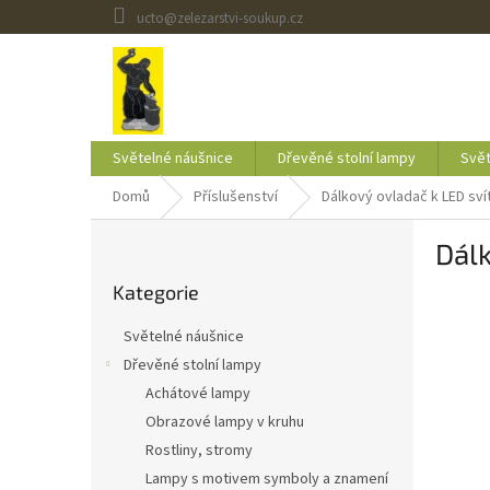
Přejít
ucto@zelezarstvi-soukup.cz
na
obsah
Světelné náušnice
Dřevěné stolní lampy
Svět
Domů
Příslušenství
Dálkový ovladač k LED sví
P
Dálk
o
Přeskočit
s
Kategorie
kategorie
t
r
Světelné náušnice
a
Dřevěné stolní lampy
n
Achátové lampy
n
í
Obrazové lampy v kruhu
p
Rostliny, stromy
a
Lampy s motivem symboly a znamení