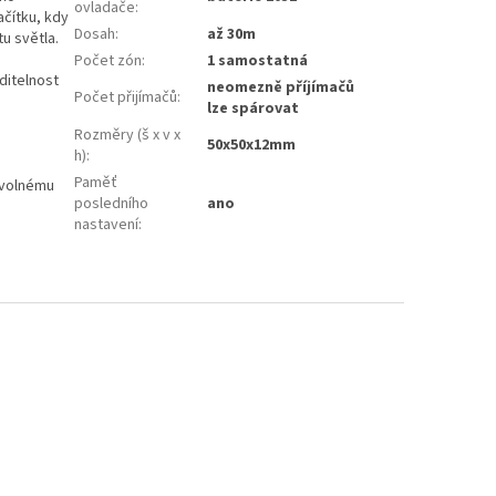
ovladače
:
ačítku, kdy
Dosah
:
až 30m
u světla.
Počet zón
:
1 samostatná
iditelnost
neomezně příjímačů
Počet přijímačů
:
lze spárovat
Rozměry (š x v x
50x50x12mm
h)
:
Paměť
zvolnému
posledního
ano
nastavení
: