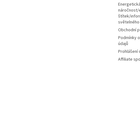
Energetick
náročnost/
štítek/infor
světelného
Obchodní 
Podmínky o
údajů
Prohlášení
Affiliate s