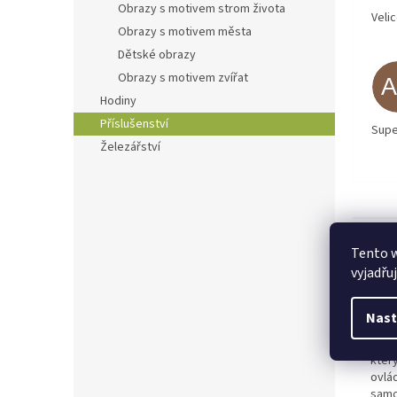
Obrazy s motivem strom života
Veli
Obrazy s motivem města
Dětské obrazy
Obrazy s motivem zvířat
Hodiny
Příslušenství
Supe
Železářství
Popi
Tento 
vyjadřu
Det
Nast
Mini
syst
kter
ovlá
samot