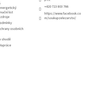
á
+420 723 803 766
energetický
mační list
https://www.facebook.co
 zdroje
m/soukupzelezarstvi/
podmínky
chrany osobních
 o shodě
polupráce