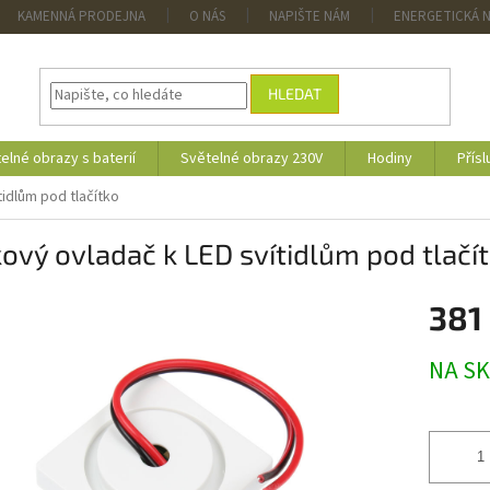
KAMENNÁ PRODEJNA
O NÁS
NAPIŠTE NÁM
ENERGETICKÁ 
HLEDAT
elné obrazy s baterií
Světelné obrazy 230V
Hodiny
Přísl
tidlům pod tlačítko
ový ovladač k LED svítidlům pod tlačí
381
Měrná
NA S
cena: