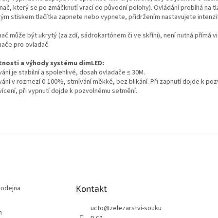
nač, který se po zmáčknutí vrací do původní polohy). Ovládání probíhá na tl
kým stiskem tlačítka zapnete nebo vypnete, přidržením nastavujete intenzit
mač může být ukrytý (za zdí, sádrokartónem či ve skříni), není nutná přímá v
mače pro ovladač.
tnosti a výhody systému dimLED:
ání je stabilní a spolehlivé, dosah ovladače ≤ 30M.
vání v rozmezí 0-100%, stmívání měkké, bez blikání. Při zapnutí dojde k po
vícení, při vypnutí dojde k pozvolnému setmění.
Kontakt
odejna
ucto
@
zelezarstvi-souku
m
p.cz