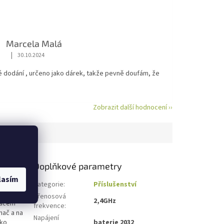
Marcela Malá
|
30.10.2024
Hodnocení obchodu je 5 z 5 hvězdiček.
é dodání , určeno jako dárek, takže pevně doufám, že
Zobrazit další hodnocení ››
Doplňkové parametry
lasím
ní ovládací
Kategorie
:
Příslušenství
 okruh,
Přenosová
2,4GHz
adačem
frekvence
:
nač a na
Napájení
tko
baterie 2032