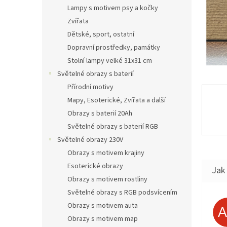
n
Lampy s motivem psy a kočky
e
Zvířata
l
Dětské, sport, ostatní
Dopravní prostředky, památky
Stolní lampy velké 31x31 cm
Světelné obrazy s baterií
Přírodní motivy
Mapy, Esoterické, Zvířata a další
Obrazy s baterií 20Ah
Světelné obrazy s baterií RGB
Světelné obrazy 230V
Obrazy s motivem krajiny
Esoterické obrazy
Jak 
Obrazy s motivem rostliny
Světelné obrazy s RGB podsvícením
Obrazy s motivem auta
Obrazy s motivem map