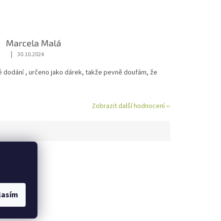
Marcela Malá
|
30.10.2024
Hodnocení obchodu je 5 z 5 hvězdiček.
é dodání , určeno jako dárek, takže pevně doufám, že
Zobrazit další hodnocení ››
lasím