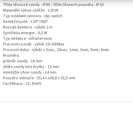
Třída těsnosti sondy - IP65 / třída těsnosti pouzdra - IP20
Maximální výkon zátěže - 120 W
Typ ovládání senzoru - dip switch
Detekční pole - 120°/360°
Rozsah detekce - výběr 2 m
Spotřeba energie - 0,5 W
Typ detekce - infračervená
Pracovní rozsah - výběr 10-2000lux
Provozní doba - výběr z 5sec, 30sec, 1min, 3min, 5min, 8min
Rozměry:
průměr sondy - 18 mm
délka sondy bez krytky - 22 mm
montážní otvor sondy - 14 mm
Pouzdro snímače - 55,4 x x36,8 x 25,5 mm
Certifikace - CE, RoHS