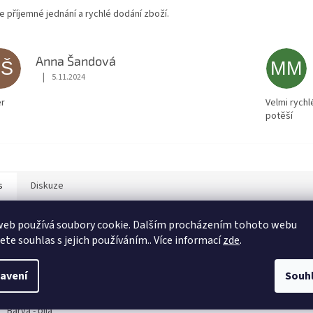
ce příjemné jednání a rychlé dodání zboží.
Anna Šandová
AŠ
MM
|
5.11.2024
Hodnocení obchodu je 5 z 5 hvězdiček.
r
Velmi rychl
potěší
s
Diskuze
web používá soubory cookie. Dalším procházením tohoto webu
ailní popis produktu
jete souhlas s jejich používáním.. Více informací
zde
.
nické parametry:
avení
Souh
Napájecí napětí - 12-24 V
Spolupráce se zdroji LED - ano
Barva - bílá