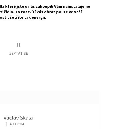
dla které jste u nás zakoupili Vám nainstalujeme
 čidlo. To rozsvítí Vás obraz pouze ve Vaší
sti, šetříte tak energii.
ZEPTAT SE
Vaclav Skala
|
6.11.2024
Hodnocení obchodu je 5 z 5 hvězdiček.