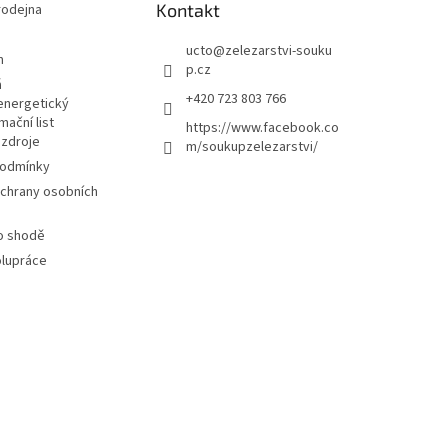
Kontakt
odejna
ucto
@
zelezarstvi-souku
m
p.cz
á
+420 723 803 766
energetický
mační list
https://www.facebook.co
 zdroje
m/soukupzelezarstvi/
podmínky
chrany osobních
 o shodě
polupráce