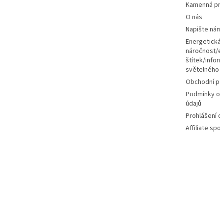
Kamenná pr
í
O nás
Napište ná
Energetick
náročnost/
štítek/infor
světelného
Obchodní 
Podmínky o
údajů
Prohlášení
Affiliate s