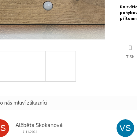
Do svíti
pohybové
přítomno
TISK
o nás mluví zákazníci
Alžběta Skokanová
AS
VS
|
7.11.2024
Hodnocení obchodu je 5 z 5 hvězdiček.