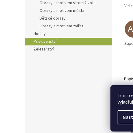
Obrazy s motivem strom života
Veli
Obrazy s motivem města
Dětské obrazy
Obrazy s motivem zvířat
Hodiny
Příslušenství
Supe
Železářství
Popi
Tento 
Det
vyjadřu
Tech
Nast