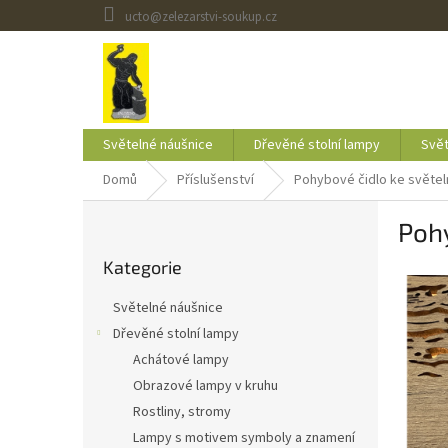
Přejít
ucto@zelezarstvi-soukup.cz
na
obsah
Světelné náušnice
Dřevěné stolní lampy
Svět
Domů
Příslušenství
Pohybové čidlo ke světe
P
Poh
o
Přeskočit
s
Kategorie
kategorie
t
r
Světelné náušnice
a
Dřevěné stolní lampy
n
Achátové lampy
n
í
Obrazové lampy v kruhu
p
Rostliny, stromy
a
Lampy s motivem symboly a znamení