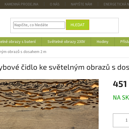
KAMENNÁ PRODEJNA
O NÁS
NAPIŠTE NÁM
ENERGETICKÁ 
HLEDAT
elné obrazy s baterií
Světelné obrazy 230V
Hodiny
Přísl
lným obrazů s dosahem 2 m
ybové čidlo ke světelným obrazů s d
451
Měrná
NA S
cena: