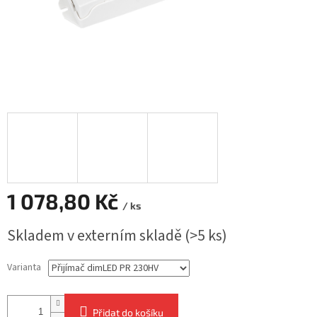
1 078,80 Kč
/ ks
Měrná
Skladem v externím skladě
(>5 ks)
cena:
Varianta
Přidat do košíku