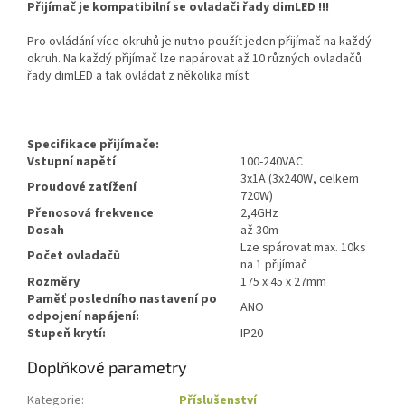
Přijímač je kompatibilní se ovladači řady dimLED !!!
Pro ovládání více okruhů je nutno použít jeden přijímač na každý
okruh. Na každý přijímač lze napárovat až 10 různých ovladačů
řady dimLED a tak ovládat z několika míst.
Specifikace přijímače:
Vstupní napětí
100-240VAC
3x1A (3x240W, celkem
Proudové zatížení
720W)
Přenosová frekvence
2,4GHz
Dosah
až 30m
Lze spárovat max. 10ks
Počet ovladačů
na 1 přijímač
Rozměry
175 x 45 x 27mm
Paměť posledního nastavení po
ANO
odpojení napájení:
Stupeň krytí:
IP20
Doplňkové parametry
Kategorie
:
Příslušenství