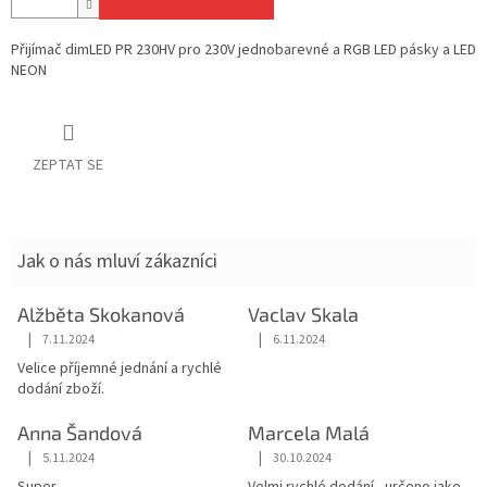
Přijímač dimLED PR 230HV pro 230V jednobarevné a RGB LED pásky a LED
NEON
ZEPTAT SE
Jak o nás mluví zákazníci
Alžběta Skokanová
Vaclav Skala
|
|
7.11.2024
6.11.2024
Hodnocení obchodu je 5 z 5 hvězdiček.
Hodnocení obchodu je 5 z 5 hvězdiče
Velice příjemné jednání a rychlé
dodání zboží.
Anna Šandová
Marcela Malá
|
|
5.11.2024
30.10.2024
Hodnocení obchodu je 5 z 5 hvězdiček.
Hodnocení obchodu je 5 z 5 hvězdiče