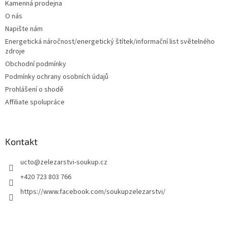
a
Kamenná prodejna
t
O nás
í
Napište nám
Energetická náročnost/energetický štítek/informační list světelného
zdroje
Obchodní podmínky
Podmínky ochrany osobních údajů
Prohlášení o shodě
Affiliate spolupráce
Kontakt
ucto
@
zelezarstvi-soukup.cz
+420 723 803 766
https://www.facebook.com/soukupzelezarstvi/