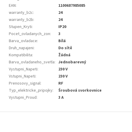
EAN
:
1100687985085
warranty_b2c
:
24
warranty_b2b
:
24
Stupen_Kryti
:
IP20
Pocet_ovladanych_zon
:
3
Barva_ovladace
:
Bílá
Druh_napajeni
:
Do sítě
Kompatibilita
:
Žádná
Barva_ovladaneho_svetla
:
Jednobarevný
Vystupni_Napeti
:
230 V
Vstupni_Napeti
:
230 V
Prenosovy_signal
:
RF
Typ_elektricke_pripojky
:
Šroubová svorkovnice
Vystupni_Proud
:
3 A
Z
á
p