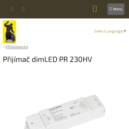
Přejít
NÁKUPNÍ
na
obsah
KOŠÍK
Select Language
▼
Příslušenství
Přijímač dimLED PR 230HV