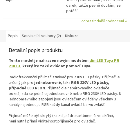
Super
Velmi rychlé dodání , určeno jako
dárek, takže pevně doufám, že
potěší
Zobrazit další hodnocení ››
Popis
Související soubory (2)
Diskuze
Detailní popis produktu
Tento model je nahrazen novým modelem
dimLED Tuya PR
230TU
, který lze také ovládat pomocí Tuya.
Radiofrekvenční přijímač stmívač pro 230V LED pásky. Přijímač je
určený jak pro
jednobarevné
, tak i
RGB 230V LED pásky,
případně LED NEON
. Přijímač dle napárovaného ovladače
pozná, zda se jedná o jednobarevné nebo RBG 230V LED pásky. U
jednobarevného zapojení jsou ovladačem ovládány všechny 3
kanály najednou, u RGB každý kanál ovládá barvu zvlášť.
Přijímač může být ukrytý (za zdí, sádrokartónem či ve skříni),
není nutná přímá viditelnost přijímače pro ovladač.