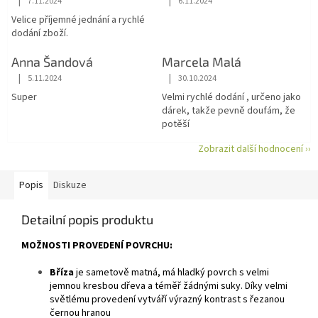
|
|
7.11.2024
6.11.2024
Hodnocení obchodu je 5 z 5 hvězdiček.
Hodnocení obchodu je 5 z 5 hvězdiče
Velice příjemné jednání a rychlé
dodání zboží.
Anna Šandová
Marcela Malá
|
|
5.11.2024
30.10.2024
Hodnocení obchodu je 5 z 5 hvězdiček.
Hodnocení obchodu je 5 z 5 hvězdiče
Super
Velmi rychlé dodání , určeno jako
dárek, takže pevně doufám, že
potěší
Zobrazit další hodnocení ››
Popis
Diskuze
Detailní popis produktu
MOŽNOSTI PROVEDENÍ POVRCHU:
Bříza
je
sametově matná, má hladký povrch s velmi
jemnou kresbou dřeva a téměř žádnými suky. Díky velmi
světlému provedení vytváří výrazný kontrast s řezanou
černou hranou