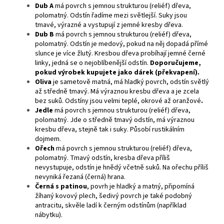
Dub A
má povrch s jemnou strukturou (reliéf) dřeva,
polomatný. Odstín řadíme mezi světlejší. Suky jsou
tmavé, výrazné a vystupují z jemné kresby dřeva.
Dub B
má povrch s jemnou strukturou (reliéf) dřeva,
polomatný. Odstín je medový, pokud na něj dopadá přímé
slunce je více žlutý. Kresbou dřeva probíhají jemné černé
linky, jedná se o nejoblíbenější odstín.
Doporučujeme,
pokud výrobek kupujete jako dárek (překvapení).
Oliva
je sametově matná, má hladký povrch, odstín světlý
až středně tmavý. Má výraznou kresbu dřeva a je zcela
bez suků. Odstíny jsou velmi teplé, okrové až oranžové
.
Jedle
má povrch s jemnou strukturou (reliéf) dřeva,
polomatný. Jde o středně tmavý odstín, má výraznou
kresbu dřeva, stejně tak i suky. Působí rustikálním
dojmem.
Ořech
má povrch s jemnou strukturou (reliéf) dřeva,
polomatný. Tmavý odstín, kresba dřeva příliš
nevystupuje, odstín je hnědý včetně suků. Na ořechu příliš
nevyniká řezaná (černá) hrana.
Černá s patinou
, povrh je hladký a matný, připomíná
žíhaný kovový plech, šedivý povrch je také podobný
antracitu, skvěle ladí k černým odstínům (například
nábytku).