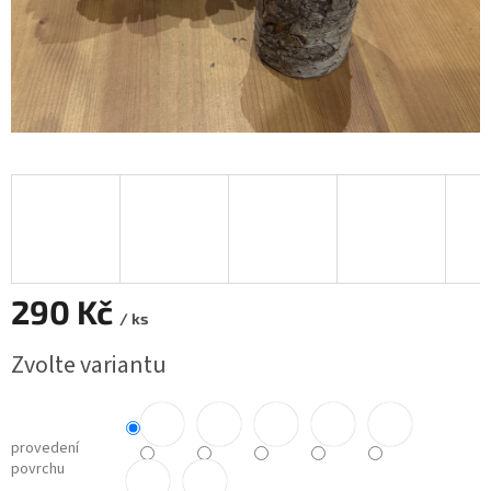
290 Kč
/ ks
Měrná
Zvolte variantu
cena:
provedení
povrchu