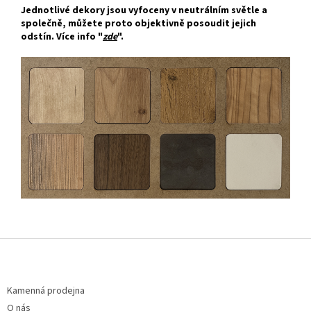
Jednotlivé dekory jsou vyfoceny v neutrálním světle a
společně, můžete proto objektivně posoudit jejich
odstín. Více info "
zde
".
Z
á
p
a
Kamenná prodejna
t
O nás