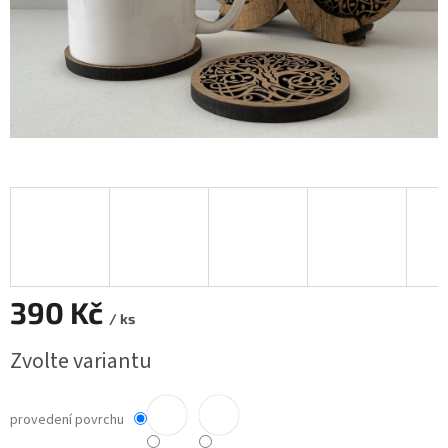
390 Kč
/ ks
Měrná
Zvolte variantu
cena:
provedení povrchu