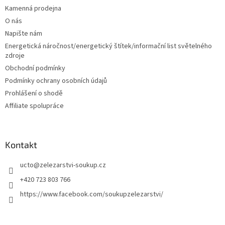
a
Kamenná prodejna
t
O nás
í
Napište nám
Energetická náročnost/energetický štítek/informační list světelného
zdroje
Obchodní podmínky
Podmínky ochrany osobních údajů
Prohlášení o shodě
Affiliate spolupráce
Kontakt
ucto
@
zelezarstvi-soukup.cz
+420 723 803 766
https://www.facebook.com/soukupzelezarstvi/