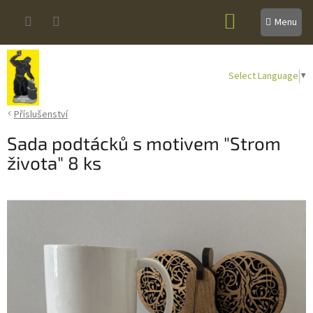
Přejít
NÁKUPNÍ
na
obsah
KOŠÍK
Select Language
▼
Příslušenství
Sada podtácků s motivem "Strom
života" 8 ks