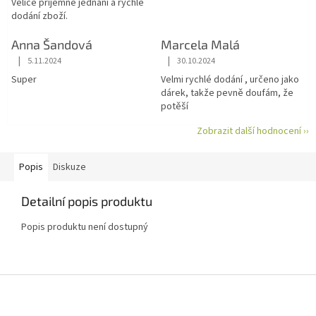
Velice příjemné jednání a rychlé
dodání zboží.
Anna Šandová
Marcela Malá
|
|
5.11.2024
30.10.2024
Hodnocení obchodu je 5 z 5 hvězdiček.
Hodnocení obchodu je 5 z 5 hvězdiče
Super
Velmi rychlé dodání , určeno jako
dárek, takže pevně doufám, že
potěší
Zobrazit další hodnocení ››
Popis
Diskuze
Detailní popis produktu
Popis produktu není dostupný
Z
á
p