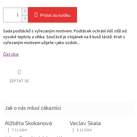
Přidat do košíku
Sada podtácků s vyřezaným motivem. Podtácek ochrání Váš stůl od
vysoké teploty a vlhka. Součástí je stojánek na 8 kusů tácků. Kruh s
vyřezaným motivem užijete i jako ozdob...
Číst více
ZEPTAT SE
Jak o nás mluví zákazníci
Alžběta Skokanová
Vaclav Skala
|
|
7.11.2024
6.11.2024
Hodnocení obchodu je 5 z 5 hvězdiček.
Hodnocení obchodu je 5 z 5 hvězdiče