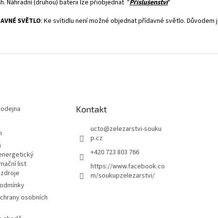
h. Náhradní (druhou) baterii lze přiobjednat "
Příslušenství
"
DAVNÉ SVĚTLO
: Ke svítidlu není možné objednat přídavné světlo. Důvodem 
Kontakt
odejna
ucto
@
zelezarstvi-souku
m
p.cz
á
+420 723 803 766
energetický
mační list
https://www.facebook.co
 zdroje
m/soukupzelezarstvi/
podmínky
chrany osobních