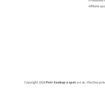
Prohlášení
Affiliate s
Copyright 2026
Petr Soukup a spol. s r. o.
. Všechna prá