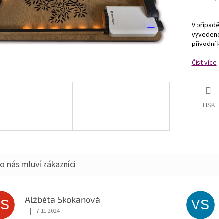
V případě
vyvedeno
přívodní 
Číst více
TISK
o nás mluví zákazníci
Alžběta Skokanová
AS
VS
|
7.11.2024
Hodnocení obchodu je 5 z 5 hvězdiček.