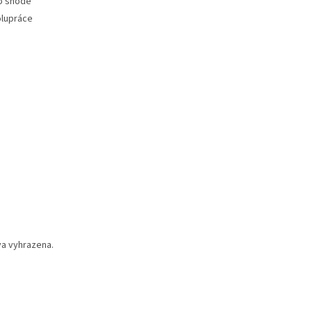
 o shodě
polupráce
va vyhrazena.