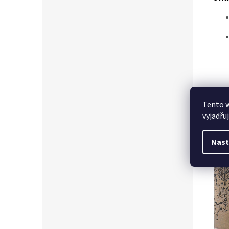
Nabí
Tento 
(tele
vyjadřu
svíti
Nast