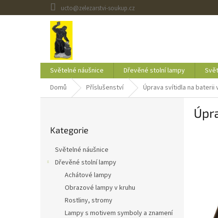
Přejít
ucto@zelezarstvi-soukup.cz
na
obsah
Světelné náušnice
Dřevěné stolní lampy
Svět
Domů
Příslušenství
Úprava svítidla na baterii
P
Úpra
o
Přeskočit
s
Kategorie
kategorie
t
r
Světelné náušnice
a
Dřevěné stolní lampy
n
Achátové lampy
n
í
Obrazové lampy v kruhu
p
Rostliny, stromy
a
Lampy s motivem symboly a znamení