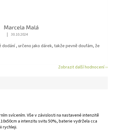
Marcela Malá
|
30.10.2024
Hodnocení obchodu je 5 z 5 hvězdiček.
é dodání , určeno jako dárek, takže pevně doufám, že
Zobrazit další hodnocení ››
rním svícením. Vše v závislosti na nastavené intenzitě
 110x50cm a intenzitu svitu 50%, baterie vydržela cca
 rychleji.