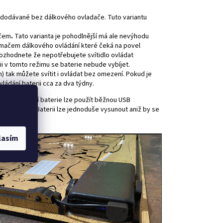
 je dodávané bez dálkového ovladače. Tuto variantu
ačem
.
Tato varianta je pohodlnější má ale nevýhodu
jímačem dálkového ovládání které čeká na povel
i rozhodnete že nepotřebujete svítidlo ovládat
 v tomto režimu se baterie nebude vybíjet.
) tak můžete svítit i ovládat bez omezení. Pokud je
ládání baterii cca za dva týdny.
ené. K nabíjení baterie lze použít běžnou USB
ku svítidla. Baterii lze jednoduše vysunout aniž by se
lasím