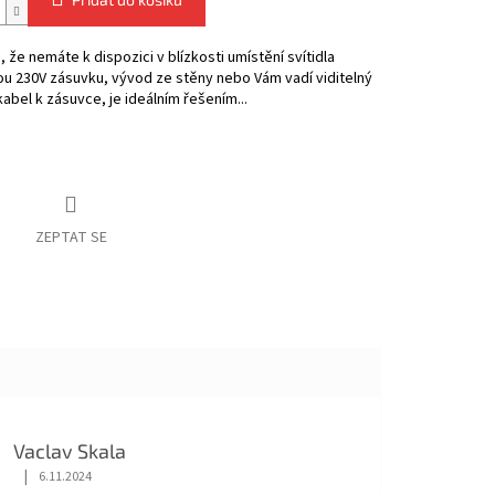
, že nemáte k dispozici v blízkosti umístění svítidla
u 230V zásuvku, vývod ze stěny nebo Vám vadí viditelný
kabel k zásuvce, je ideálním řešením...
ZEPTAT SE
Vaclav Skala
|
6.11.2024
Hodnocení obchodu je 5 z 5 hvězdiček.