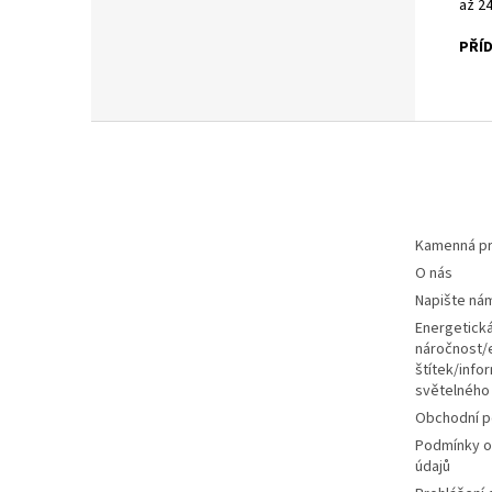
až 24
PŘÍ
Z
á
p
a
t
Kamenná pr
í
O nás
Napište ná
Energetick
náročnost/
štítek/infor
světelného
Obchodní 
Podmínky o
údajů