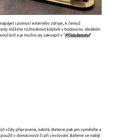
napájet i pomocí externího zdroje, k čemuž
e tedy můžete rozhodnout kdykoli v budoucnu. Ideálním
součástí a je možno jej zakoupit v "
Příslušenství
".
být vždy připravená, nabitá. Baterie pak jen vyměníte a
použít v domácnosti či při cestování. Baterie se nabíjí