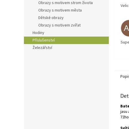
Obrazy s motivem strom života
Veli
Obrazy s motivem města
Dětské obrazy
Obrazy s motivem zvířat
Hodiny
Příslušenství
Supe
Železářství
Popi
Det
Bate
jasu 
72hod
Svít