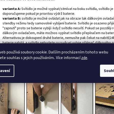
varianta A:
Svítidlo je možné vypínat/stmívat na boku svítidla, svítidlo
doporučujeme pokud je prioritou výdrž baterie.
varianta B:
svítidlo je možné ovládat jak na obraze tak dálkovým ovlad
stendby režimu tedy samovolné vybíjení baterie. Svítidlo je osazeno při
"zapnutí" proto se baterie vybíjí i když svítidlo nesvítí. Pokud se pozděj
dálkovým ovladačem, máte možnos vypínat svítidlo přepínačem na baterii
Alternativou je dokoupení druhé baterie, nemusíte pak čekat na nabití(24h
baterie nabitá a svítidlo nebudete rozsvěcet vybije přijímač dálkového ov
jení:
Baterii můžete nabíjet i ve svítidle, dokonce i když je svítidlo rozsvíc
web používá soubory cookie. Dalším procházením tohoto webu
fonní) nabíječku s minimálním nabíjecím proudem 2A. Baterieje nasunuta z bo
jete souhlas s jejich používáním.. Více informací
zde
.
dlo sundalo ze stěny, viz. obrázek.
avení
Souh