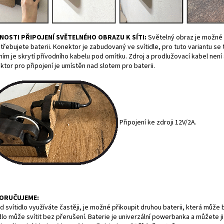
OSTI PŘIPOJENÍ SVĚTELNÉHO OBRAZU K SÍTI:
Světelný obraz je možné 
třebujete baterii. Konektor je zabudovaný ve svítidle, pro tuto variantu s
ím je skrytí přívodního kabelu pod omítku. Zdroj a prodlužovací kabel není 
tor pro připojení je umístěn nad slotem pro baterii.
Připojení ke zdroji 12V/2A.
ORUČUJEME:
 svítidlo využíváte častěji, je možné přikoupit druhou baterii, která může 
dlo může svítit bez přerušení. Baterie je univerzální powerbanka a můžete ji 