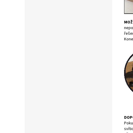
MOŽN
nepo
řešen
Konek
DOP
Pokud
svíti