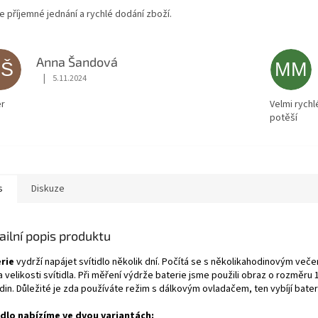
ce příjemné jednání a rychlé dodání zboží.
Anna Šandová
AŠ
MM
|
5.11.2024
Hodnocení obchodu je 5 z 5 hvězdiček.
r
Velmi rychl
potěší
s
Diskuze
ailní popis produktu
rie
vydrží napájet svítidlo několik dní. Počítá se s několikahodinovým veče
a velikosti svítidla. Při měření výdrže baterie jsme použili obraz o rozměru
in. Důležité je zda používáte režim s dálkovým ovladačem, ten vybíjí baterii
idlo nabízíme ve dvou variantách: