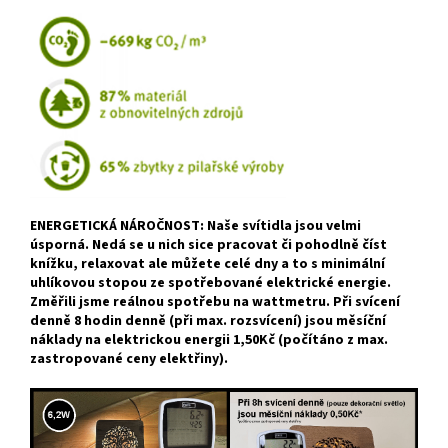
ENERGETICKÁ NÁROČNOST: Naše svítidla jsou velmi
úsporná. Nedá se u nich sice pracovat či pohodlně číst
knížku, relaxovat ale můžete celé dny a to s minimální
uhlíkovou stopou ze spotřebované elektrické energie.
Změřili jsme reálnou spotřebu na wattmetru. Při svícení
denně 8 hodin denně (při max. rozsvícení) jsou měsíční
náklady na elektrickou energii 1,50Kč (počítáno z max.
zastropované ceny elektřiny).