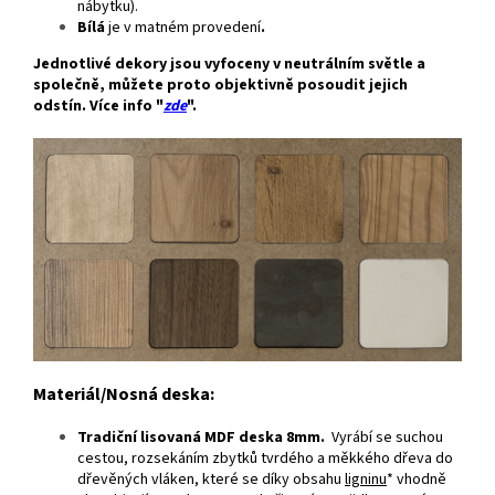
nábytku).
Bílá
je v matném provedení
.
Jednotlivé dekory jsou vyfoceny v neutrálním světle a
společně, můžete proto objektivně posoudit jejich
odstín. Více info "
zde
".
Materiál/Nosná deska:
Tradiční lisovaná MDF deska 8mm.
Vyrábí se suchou
cestou, rozsekáním zbytků tvrdého a měkkého dřeva do
dřevěných vláken, které se díky obsahu
ligninu
* vhodně