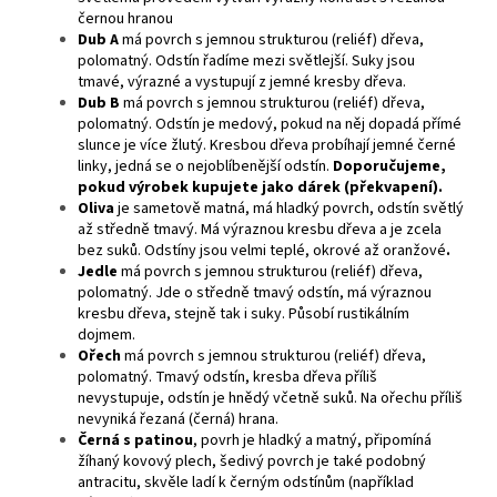
černou hranou
Dub A
má povrch s jemnou strukturou (reliéf) dřeva,
polomatný. Odstín řadíme mezi světlejší. Suky jsou
tmavé, výrazné a vystupují z jemné kresby dřeva.
Dub B
má povrch s jemnou strukturou (reliéf) dřeva,
polomatný. Odstín je medový, pokud na něj dopadá přímé
slunce je více žlutý. Kresbou dřeva probíhají jemné černé
linky, jedná se o nejoblíbenější odstín.
Doporučujeme,
pokud výrobek kupujete jako dárek (překvapení).
Oliva
je sametově matná, má hladký povrch, odstín světlý
až středně tmavý. Má výraznou kresbu dřeva a je zcela
bez suků. Odstíny jsou velmi teplé, okrové až oranžové
.
Jedle
má povrch s jemnou strukturou (reliéf) dřeva,
polomatný. Jde o středně tmavý odstín, má výraznou
kresbu dřeva, stejně tak i suky. Působí rustikálním
dojmem.
Ořech
má povrch s jemnou strukturou (reliéf) dřeva,
polomatný. Tmavý odstín, kresba dřeva příliš
nevystupuje, odstín je hnědý včetně suků. Na ořechu příliš
nevyniká řezaná (černá) hrana.
Černá s patinou
, povrh je hladký a matný, připomíná
žíhaný kovový plech, šedivý povrch je také podobný
antracitu, skvěle ladí k černým odstínům (například