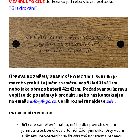
do košíku je třeba vložit položku
V ZAHRNUTO CENĚ
"
Gravírování
".
ÚPRAVA ROZMĚRU/ GRAFICKÉHO MOTIVU: Svítidlo je
možné vyrobit i v jiném rozměru, například 31x31cm
nebo jako obraz s baterií 42x42cm. Požadovanou úpravu
vepište do poznámky k produktu nebo nás kontaktujte
na emailu
info@li-go.cz
.
Ceník rozměrů najdete
zde
.
PROVEDENÍ POVRCHU:
Bříza
je
sametově matná, má hladký povrch s velmi
jemnou kresbou dřeva a téměř žádnými suky. Díky velmi
světlému provedení vytváří výrazný kontrast s řezanou