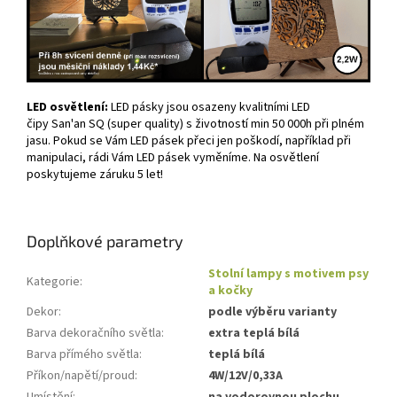
LED osvětlení:
LED pásky jsou osazeny kvalitními LED
čipy San'an SQ (super quality) s životností min 50 000h při plném
jasu. Pokud se Vám LED pásek přeci jen poškodí, například při
manipulaci, rádi Vám LED pásek vyměníme. Na osvětlení
poskytujeme záruku 5 let!
Doplňkové parametry
Stolní lampy s motivem psy
Kategorie
:
a kočky
Dekor
:
podle výběru varianty
Barva dekoračního světla
:
extra teplá bílá
Barva přímého světla
:
teplá bílá
Příkon/napětí/proud
:
4W/12V/0,33A