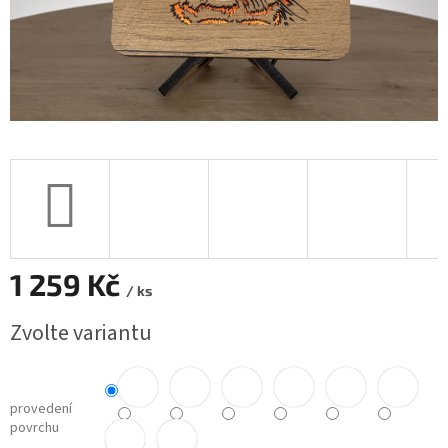
1 259 Kč
/ ks
Měrná
Zvolte variantu
cena:
provedení
povrchu