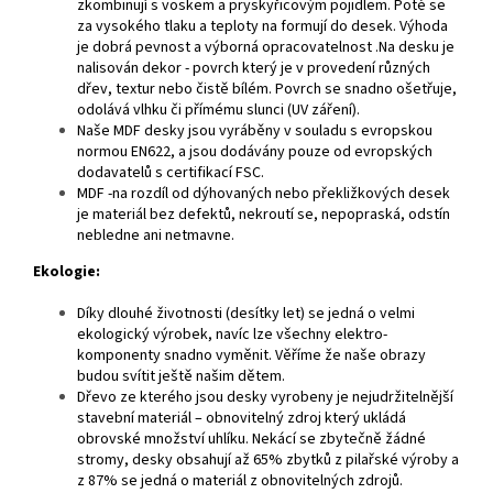
zkombinují s voskem a pryskyřicovým pojidlem. Poté se
za vysokého tlaku a teploty na formují do desek. Výhoda
je dobrá pevnost a výborná opracovatelnost .Na desku je
nalisován dekor - povrch který je v provedení různých
dřev, textur nebo čistě bílém. Povrch se snadno ošetřuje,
odolává vlhku či přímému slunci (UV záření).
Naše MDF desky jsou vyráběny v souladu s evropskou
normou EN622, a jsou dodávány pouze od evropských
dodavatelů s certifikací FSC.
MDF -na rozdíl od dýhovaných nebo překližkových desek
je materiál bez defektů, nekroutí se, nepopraská, odstín
nebledne ani netmavne.
Ekologie:
Díky dlouhé životnosti (desítky let) se jedná o velmi
ekologický výrobek, navíc lze všechny elektro-
komponenty snadno vyměnit. Věříme že naše obrazy
budou svítit ještě našim dětem.
Dřevo ze kterého jsou desky vyrobeny je nejudržitelnější
stavební materiál – obnovitelný zdroj který ukládá
obrovské množství uhlíku. Nekácí se zbytečně žádné
stromy, desky obsahují až 65% zbytků z pilařské výroby a
z 87% se jedná o materiál z obnovitelných zdrojů.