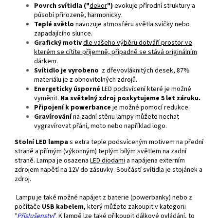
Povrch svítidla ("
dekor
")
evokuje přírodní struktury a
působí přirozeně, harmonicky.
Teplé světlo
navozuje atmosféru světla svíčky nebo
zapadajícího slunce.
Grafický motiv
dle vašeho výběru dotváří prostor ve
kterém se cítíte příjemně, případně se stává originálním
dárkem.
Svítidlo je vyrobeno
z dřevovláknitých desek, 87%
materiálu je z obnovitelných zdrojů.
Energeticky úsporné
LED podsvícení které je možné
vyměnit.
Na světelný zdroj poskytujeme 5 let záruku.
Připojení k powerbance
je možné pomocí redukce.
Gravírování
na zadní stěnu lampy můžete nechat
vygravírovat přání, moto nebo například logo.
Stolní LED lampa
s extra teple podsvíceným motivem na přední
straně a přímým (výkonným) teplým bílým světlem na zadní
straně. Lampa je osazena
LED
diodami
a napájena externím
zdrojem napětí na 12V do zásuvky. Součástí svítidla je stojánek a
zdroj.
Lampu je také možné napájet z baterie (powerbanky) nebo z
počítače
USB kabelem
, který můžete zakoupit v kategorii
"
Příslušenství
".
K lampě lze také přikoupit dálkové ovládání, to