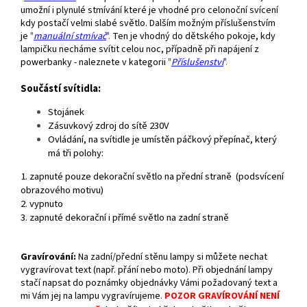
umožní i plynulé stmívání které je vhodné pro celonoční svícení
kdy postačí velmi slabé světlo. Dalším možným příslušenstvím
je
"
manuální stmívač
".
Ten je vhodný do dětského pokoje, kdy
lampičku necháme svítit celou noc, případně při napájení z
powerbanky - naleznete v kategorii
"
Příslušenství
".
Součástí svítidla:
Stojánek
Zásuvkový zdroj do sítě 230V
Ovládání, n
a svítidle je umístěn páčkový přepínač, který
má tři polohy:
1. zapnuté pouze dekorační světlo na přední straně (podsvícení
obrazového motivu)
2. vypnuto
3. zapnuté dekorační i přímé světlo na zadní straně
Gravírování
:
Na zadní/přední stěnu lampy si můžete nechat
vygravírovat text (např. přání nebo moto). Při objednání lampy
stačí napsat do poznámky objednávky Vámi požadovaný text a
mi Vám jej na lampu vygravírujeme.
POZOR GRAVÍROVÁNÍ NENÍ