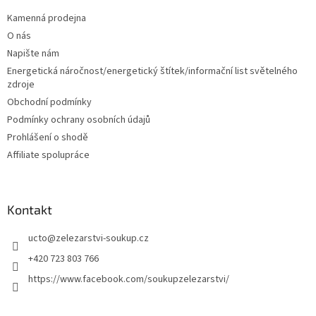
p
a
Kamenná prodejna
t
O nás
í
Napište nám
Energetická náročnost/energetický štítek/informační list světelného
zdroje
Obchodní podmínky
Podmínky ochrany osobních údajů
Prohlášení o shodě
Affiliate spolupráce
Kontakt
ucto
@
zelezarstvi-soukup.cz
+420 723 803 766
https://www.facebook.com/soukupzelezarstvi/