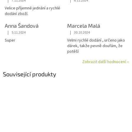
|
|
7.11.2024
6.11.2024
Hodnocení obchodu je 5 z 5 hvězdiček.
Hodnocení obchodu je 5 z 5 hvězdiče
Velice příjemné jednání a rychlé
dodání zboží.
Anna Šandová
Marcela Malá
|
|
5.11.2024
30.10.2024
Hodnocení obchodu je 5 z 5 hvězdiček.
Hodnocení obchodu je 5 z 5 hvězdiče
Super
Velmi rychlé dodání , určeno jako
dárek, takže pevně doufám, že
potěší
Zobrazit další hodnocení ››
Související produkty