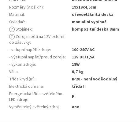
Umístění
:
na vodorovnou plochu
Rozměry (v x š x h)
:
19x19x4,5cm
Materiál
:
dřevovláknitá deska
Ovladač
:
manuální vypínač
?
Stojánek
:
kompozitní deska 8mm
?
Zdroj napětí na 12V externí
do zásuvky
:
- vstupní napětí zdroje
:
100-240V AC
- výstupní napětí/proud zdroje
:
12V DC/1,5A
- výkon zdroje
:
18W
Váha
:
0,7 kg
Třída krytí (IP)
:
IP20 - není voděodolný
Elektrická ochrana
:
třída II
Energetická třída světelného
F
LED zdroje
:
Vyměnitelný světelný zdroj
:
ano
Z
á