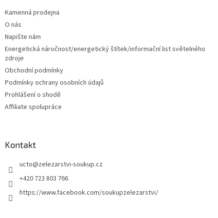
p
a
Kamenná prodejna
t
O nás
í
Napište nám
Energetická náročnost/energetický štítek/informační list světelného
zdroje
Obchodní podmínky
Podmínky ochrany osobních údajů
Prohlášení o shodě
Affiliate spolupráce
Kontakt
ucto
@
zelezarstvi-soukup.cz
+420 723 803 766
https://www.facebook.com/soukupzelezarstvi/