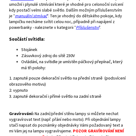
umožní i plynulé stmívání které je vhodné pro celonoční svícení
kdy postačí velmi slabé světlo. Dalším možným příslušenstvím
je
"
manuální stmívač
".
Ten je vhodný do dětského pokoje, kdy
lampičku necháme svítit celou noc, případně při napájení z
powerbanky - naleznete v kategorii
"
Příslušenství
".
Součástí svítidla:
Stojánek
Zásuvkový zdroj do sítě 230V
Ovládání, n
a svítidle je umístěn páčkový přepínač, který
má tři polohy:
1. zapnuté pouze dekorační světlo na přední straně (podsvícení
obrazového motivu)
2. vypnuto
3. zapnuté dekorační i přímé světlo na zadní straně
Gravírování
:
Na zadní/přední stěnu lampy si můžete nechat
vygravírovat text (např. přání nebo moto). Při objednání lampy
stačí napsat do poznámky objednávky Vámi požadovaný text a
mi Vám jej na lampu vygravírujeme.
POZOR GRAVÍROVÁNÍ NENÍ