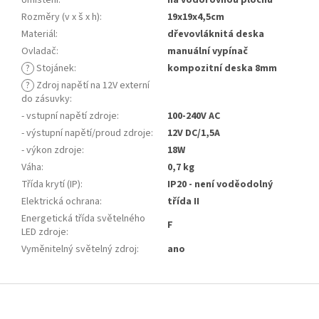
Umístění
:
na vodorovnou plochu
Rozměry (v x š x h)
:
19x19x4,5cm
Materiál
:
dřevovláknitá deska
Ovladač
:
manuální vypínač
?
Stojánek
:
kompozitní deska 8mm
?
Zdroj napětí na 12V externí
do zásuvky
:
- vstupní napětí zdroje
:
100-240V AC
- výstupní napětí/proud zdroje
:
12V DC/1,5A
- výkon zdroje
:
18W
Váha
:
0,7 kg
Třída krytí (IP)
:
IP20 - není voděodolný
Elektrická ochrana
:
třída II
Energetická třída světelného
F
LED zdroje
:
Vyměnitelný světelný zdroj
:
ano
Z
á