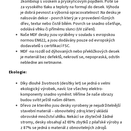
zkombinují s voskem a pryskyřicovým pojidlem. Poté se
za vysokého tlaku a teploty na formují do desek. Výhoda
je dobrá pevnost a výborná opracovatelnost .Na desku je
nalisován dekor - povrch který je v provedení různých
dřev, textur nebo čistě bílém. Povrch se snadno ošetřuje,
odolává vlhku či přímému slunci (UV záření).
Naše MDF desky jsou vyráběny v souladu s evropskou
normou EN622, a jsou dodávány pouze od evropských
dodavatelů s certifikací FSC.
MDF -na rozdíl od dýhovaných nebo překližkových desek
je materiál bez defektů, nekroutí se, nepopraská, odstín
nebledne ani netmavne.
Ekologie:
Díky dlouhé životnosti (desítky let) se jedná o velmi
ekologický výrobek, navíc lze všechny elektro-
komponenty snadno vyměnit. Věříme že naše obrazy
budou svítit ještě našim dětem.
Dřevo ze kterého jsou desky vyrobeny je nejudržitelnější
stavební materiál – obnovitelný zdroj který ukládá
obrovské množství uhlíku. Nekácí se zbytečně žádné
stromy, desky obsahují až 65% zbytků z pilařské výroby a
z 87% se jedná o materiál z obnovitelných zdrojů.