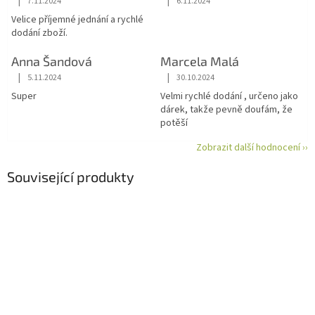
|
|
7.11.2024
6.11.2024
Hodnocení obchodu je 5 z 5 hvězdiček.
Hodnocení obchodu je 5 z 5 hvězdiče
Velice příjemné jednání a rychlé
dodání zboží.
Anna Šandová
Marcela Malá
|
|
5.11.2024
30.10.2024
Hodnocení obchodu je 5 z 5 hvězdiček.
Hodnocení obchodu je 5 z 5 hvězdiče
Super
Velmi rychlé dodání , určeno jako
dárek, takže pevně doufám, že
potěší
Zobrazit další hodnocení ››
Související produkty