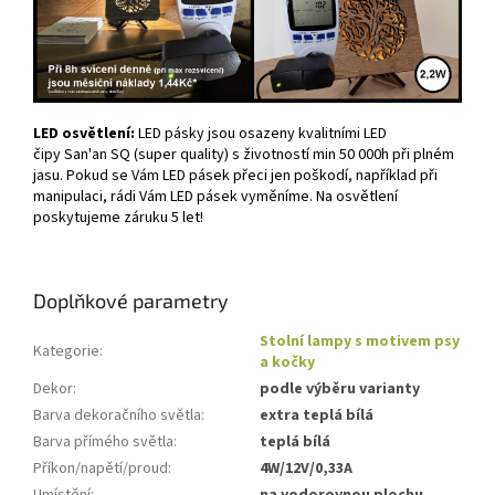
LED osvětlení:
LED pásky jsou osazeny kvalitními LED
čipy San'an SQ (super quality) s životností min 50 000h při plném
jasu. Pokud se Vám LED pásek přeci jen poškodí, například při
manipulaci, rádi Vám LED pásek vyměníme. Na osvětlení
poskytujeme záruku 5 let!
Doplňkové parametry
Stolní lampy s motivem psy
Kategorie
:
a kočky
Dekor
:
podle výběru varianty
Barva dekoračního světla
:
extra teplá bílá
Barva přímého světla
:
teplá bílá
Příkon/napětí/proud
:
4W/12V/0,33A