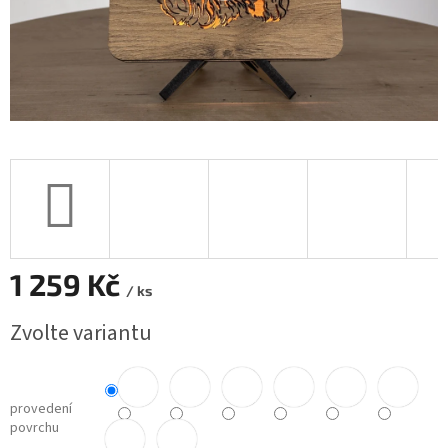
1 259 Kč
/ ks
Měrná
Zvolte variantu
cena:
provedení
povrchu