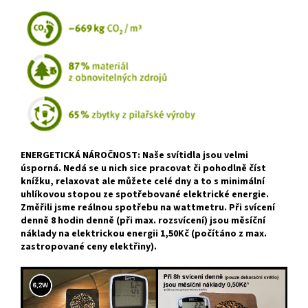
ENERGETICKÁ NÁROČNOST: Naše svítidla jsou velmi
úsporná. Nedá se u nich sice pracovat či pohodlně číst
knížku, relaxovat ale můžete celé dny a to s minimální
uhlíkovou stopou ze spotřebované elektrické energie.
Změřili jsme reálnou spotřebu na wattmetru. Při svícení
denně 8 hodin denně (při max. rozsvícení) jsou měsíční
náklady na elektrickou energii 1,50Kč (počítáno z max.
zastropované ceny elektřiny).