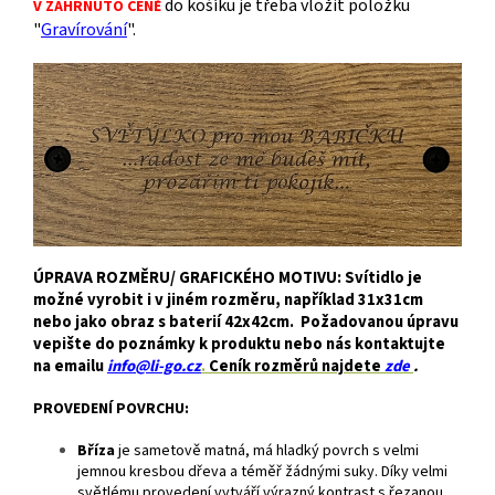
do košíku je třeba vložit položku
V ZAHRNUTO CENĚ
"
Gravírování
".
ÚPRAVA ROZMĚRU/ GRAFICKÉHO MOTIVU: Svítidlo je
možné vyrobit i v jiném rozměru, například 31x31cm
nebo jako obraz s baterií 42x42cm. Požadovanou úpravu
vepište do poznámky k produktu nebo nás kontaktujte
na emailu
info@li-go.cz
.
Ceník rozměrů najdete
zde
.
PROVEDENÍ POVRCHU:
Bříza
je
sametově matná, má hladký povrch s velmi
jemnou kresbou dřeva a téměř žádnými suky. Díky velmi
světlému provedení vytváří výrazný kontrast s řezanou