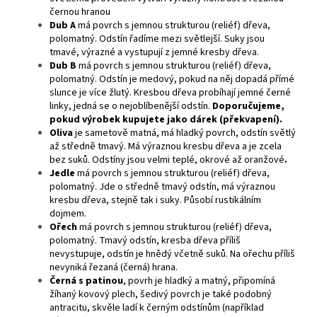
černou hranou
Dub A
má povrch s jemnou strukturou (reliéf) dřeva,
polomatný. Odstín řadíme mezi světlejší. Suky jsou
tmavé, výrazné a vystupují z jemné kresby dřeva.
Dub B
má povrch s jemnou strukturou (reliéf) dřeva,
polomatný. Odstín je medový, pokud na něj dopadá přímé
slunce je více žlutý. Kresbou dřeva probíhají jemné černé
linky, jedná se o nejoblíbenější odstín.
Doporučujeme,
pokud výrobek kupujete jako dárek (překvapení).
Oliva
je sametově matná, má hladký povrch, odstín světlý
až středně tmavý. Má výraznou kresbu dřeva a je zcela
bez suků. Odstíny jsou velmi teplé, okrové až oranžové
.
Jedle
má povrch s jemnou strukturou (reliéf) dřeva,
polomatný. Jde o středně tmavý odstín, má výraznou
kresbu dřeva, stejně tak i suky. Působí rustikálním
dojmem.
Ořech
má povrch s jemnou strukturou (reliéf) dřeva,
polomatný. Tmavý odstín, kresba dřeva příliš
nevystupuje, odstín je hnědý včetně suků. Na ořechu příliš
nevyniká řezaná (černá) hrana.
Černá s patinou
, povrh je hladký a matný, připomíná
žíhaný kovový plech, šedivý povrch je také podobný
antracitu, skvěle ladí k černým odstínům (například