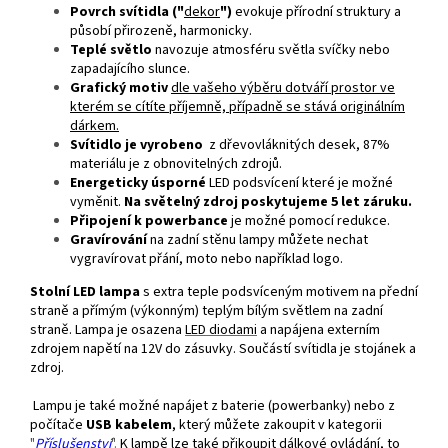
Povrch svítidla ("
dekor
")
evokuje přírodní struktury a
působí přirozeně, harmonicky.
Teplé světlo
navozuje atmosféru světla svíčky nebo
zapadajícího slunce.
Grafický motiv
dle vašeho výběru dotváří prostor ve
kterém se cítíte příjemně, případně se stává originálním
dárkem.
Svítidlo je vyrobeno
z dřevovláknitých desek, 87%
materiálu je z obnovitelných zdrojů.
Energeticky úsporné
LED podsvícení které je možné
vyměnit.
Na světelný zdroj poskytujeme 5 let záruku.
Připojení k powerbance
je možné pomocí redukce.
Gravírování
na zadní stěnu lampy můžete nechat
vygravírovat přání, moto nebo například logo.
Stolní LED lampa
s extra teple podsvíceným motivem na přední
straně a přímým (výkonným) teplým bílým světlem na zadní
straně. Lampa je osazena
LED
diodami
a napájena externím
zdrojem napětí na 12V do zásuvky. Součástí svítidla je stojánek a
zdroj.
Lampu je také možné napájet z baterie (powerbanky) nebo z
počítače
USB kabelem
, který můžete zakoupit v kategorii
"
Příslušenství
".
K lampě lze také přikoupit dálkové ovládání, to