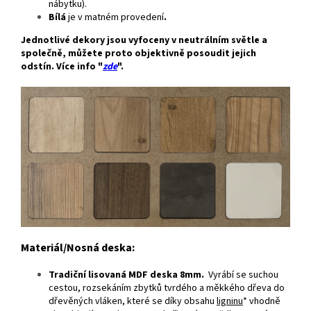
nábytku).
Bílá
je v matném provedení
.
Jednotlivé dekory jsou vyfoceny v neutrálním světle a
společně, můžete proto objektivně posoudit jejich
odstín. Více info "
zde
".
Materiál/Nosná deska:
Tradiční lisovaná MDF deska 8mm.
Vyrábí se suchou
cestou, rozsekáním zbytků tvrdého a měkkého dřeva do
dřevěných vláken, které se díky obsahu
ligninu
* vhodně