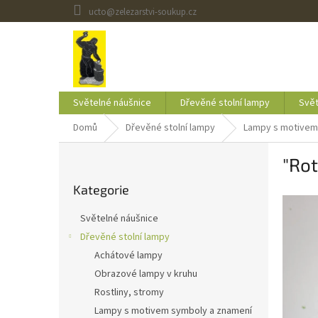
Přejít
ucto@zelezarstvi-soukup.cz
na
obsah
Světelné náušnice
Dřevěné stolní lampy
Svět
Domů
Dřevěné stolní lampy
Lampy s motivem
P
"Ro
o
Přeskočit
s
Kategorie
kategorie
t
r
Světelné náušnice
a
Dřevěné stolní lampy
n
Achátové lampy
n
í
Obrazové lampy v kruhu
p
Rostliny, stromy
a
Lampy s motivem symboly a znamení