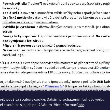
Povrch svítidla ("
dekor
")
evokuje přírodní struktury a působí přirozeně
harmonicky.
Teplé světlo
navozuje atmosféru světla svíčky nebo zapadajícího slunce
Grafický motiv
dle vašeho výběru dotváří prostor ve kterém se cítíte p
případně se stává originálním dárkem.
Svítidlo je vyrobeno
z dřevovláknitých desek, 87% materiálu je z obno
zdrojů.
Energeticky úsporné
LED podsvícení které je možné vyměnit.
Na světe
poskytujeme 5 let záruku.
Připojení k powerbance
je možné pomocí redukce.
Gravírování
na zadní stěnu lampy můžete nechat vygravírovat přání, m
například logo.
ní LED lampa
s extra teple podsvíceným motivem na přední straně a přím
onným) teplým bílým světlem na zadní straně. Lampa je osazena
LED
diodam
ena externím zdrojem napětí na 12V do zásuvky. Součástí svítidla je stoján
u je také možné napájet z baterie (powerbanky) nebo z počítače
USB ka
ý můžete zakoupit v kategorii
"
Příslušenství
".
K lampě lze také přikoupit dá
ání, to umožní i plynulé stmívání které je vhodné pro celonoční svícení kdy
i slabé světlo. Dalším možným příslušenstvím je
"
manuální stmívač
".
Ten je
web používá soubory cookie. Dalším procházením tohoto webu
kého pokoje, kdy lampičku necháme svítit celou noc, případně při napájení 
jete souhlas s jejich používáním.. Více informací
zde
.
rbanky - naleznete v kategorii
"
Příslušenství
".