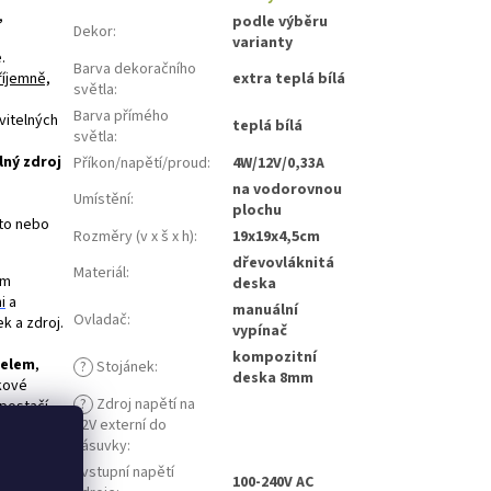
,
podle výběru
Dekor
:
varianty
.
Barva dekoračního
říjemně,
extra teplá bílá
světla
:
Barva přímého
vitelných
teplá bílá
světla
:
lný zdroj
Příkon/napětí/proud
:
4W/12V/0,33A
na vodorovnou
Umístění
:
plochu
oto nebo
Rozměry (v x š x h)
:
19x19x4,5cm
dřevovláknitá
Materiál
:
ým
deska
i
a
manuální
Ovladač
:
ek a zdroj.
vypínač
kompozitní
belem
,
?
Stojánek
:
deska 8mm
lkové
?
Zdroj napětí na
 postačí
12V externí do
 vhodný do
zásuvky
:
z
- vstupní napětí
100-240V AC