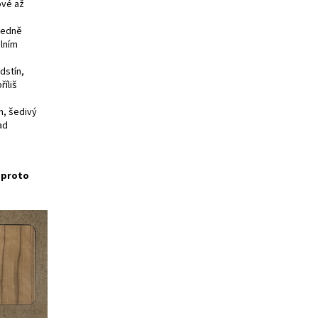
ové až
tředně
álním
dstín,
říliš
h, šedivý
ad
e proto