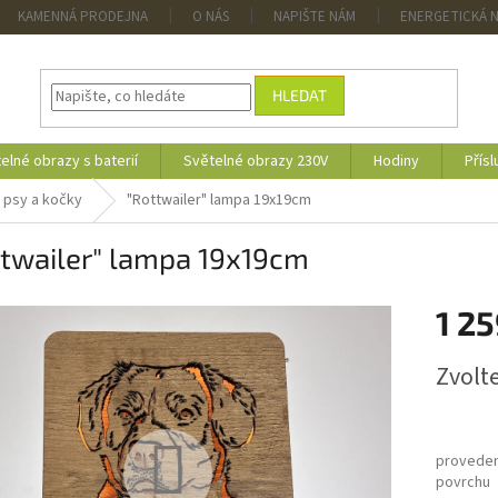
KAMENNÁ PRODEJNA
O NÁS
NAPIŠTE NÁM
ENERGETICKÁ 
HLEDAT
elné obrazy s baterií
Světelné obrazy 230V
Hodiny
Přísl
 psy a kočky
"Rottwailer" lampa 19x19cm
ttwailer" lampa 19x19cm
1 2
Měrná
Zvolt
cena:
proveden
povrchu