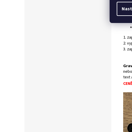
Souč
Nast
1. z
2. v
3. za
Grav
nebo
text
CEN