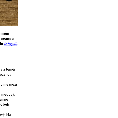
jiném
adovanou
ilu
info@li-
va a téměř
řezanou
řadíme mezi
je medový,
 jemné
robek
avý. Má