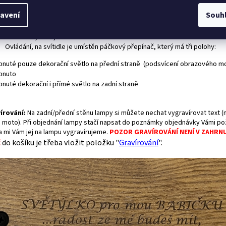
ástí svítidla:
avení
Souh
Stojánek
Zásuvkový zdroj do sítě 230V
Ovládání, n
a svítidle je umístěn páčkový přepínač, který má tři polohy:
apnuté pouze dekorační světlo na přední straně (podsvícení obrazového mo
ypnuto
pnuté dekorační i přímé světlo na zadní straně
írování
:
Na zadní/přední stěnu lampy si můžete nechat vygravírovat text (n
 moto). Při objednání lampy stačí napsat do poznámky objednávky Vámi p
 a mi Vám jej na lampu vygravírujeme.
POZOR GRAVÍROVÁNÍ NENÍ V ZAHRN
do košíku je třeba vložit položku "
Gravírování
".
Ě