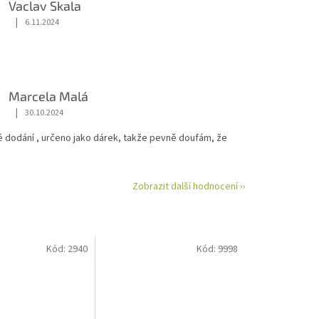
Vaclav Skala
|
6.11.2024
Hodnocení obchodu je 5 z 5 hvězdiček.
Marcela Malá
|
30.10.2024
Hodnocení obchodu je 5 z 5 hvězdiček.
é dodání , určeno jako dárek, takže pevně doufám, že
Zobrazit další hodnocení ››
Kód:
2940
Kód:
9998