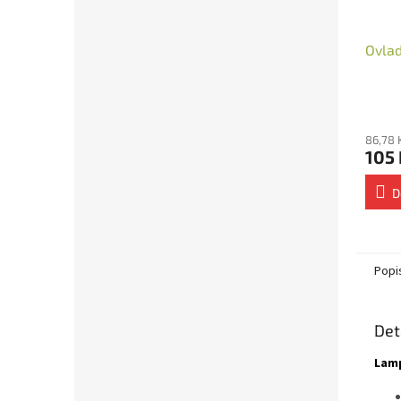
Ovlad
86,78 
105 
D
Popi
Det
Lamp