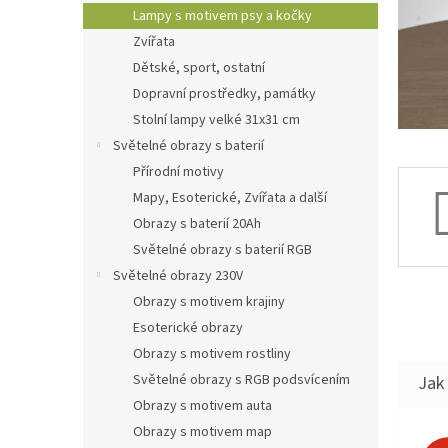
n
Lampy s motivem psy a kočky
e
Zvířata
l
Dětské, sport, ostatní
Dopravní prostředky, památky
Stolní lampy velké 31x31 cm
Světelné obrazy s baterií
Přírodní motivy
Mapy, Esoterické, Zvířata a další
Obrazy s baterií 20Ah
Světelné obrazy s baterií RGB
Světelné obrazy 230V
Obrazy s motivem krajiny
Esoterické obrazy
Obrazy s motivem rostliny
Světelné obrazy s RGB podsvícením
Jak 
Obrazy s motivem auta
Obrazy s motivem map