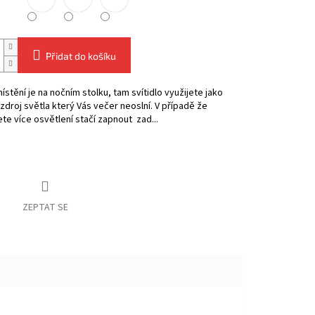
Přidat do košíku
místění je na nočním stolku, tam svítidlo využijete jako
zdroj světla který Vás večer neoslní. V případě že
te více osvětlení stačí zapnout zad...
ZEPTAT SE