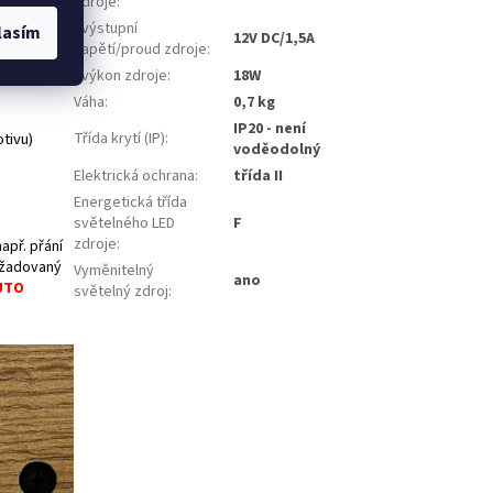
zdroje
:
- výstupní
lasím
12V DC/1,5A
napětí/proud zdroje
:
- výkon zdroje
:
18W
Váha
:
0,7 kg
IP20 - není
tivu)
Třída krytí (IP)
:
voděodolný
Elektrická ochrana
:
třída II
Energetická třída
světelného LED
F
zdroje
:
apř. přání
ožadovaný
Vyměnitelný
ano
UTO
světelný zdroj
: