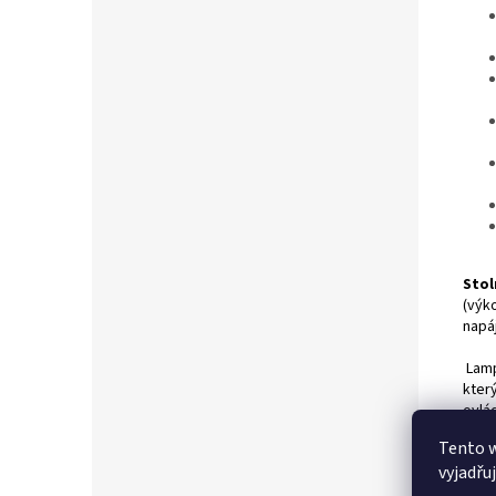
Stol
(výk
napáj
Lamp
kter
ovlád
velm
Tento 
děts
vyjadřu
powe