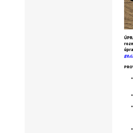
ÚPRA
rozm
úpra
go.c
PRO