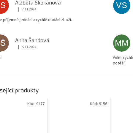
Alžběta Skokanová
AS
VS
|
7.11.2024
Hodnocení obchodu je 5 z 5 hvězdiček.
ce příjemné jednání a rychlé dodání zboží.
Anna Šandová
AŠ
MM
|
5.11.2024
Hodnocení obchodu je 5 z 5 hvězdiček.
r
Velmi rychl
potěší
sející produkty
Kód:
9177
Kód:
9156