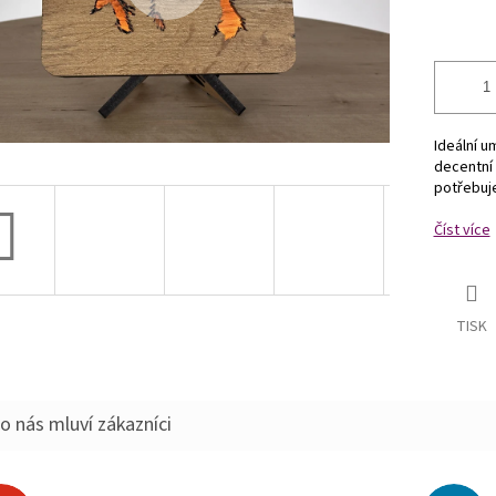
Ideální u
decentní 
potřebuje
Číst více
TISK
o nás mluví zákazníci