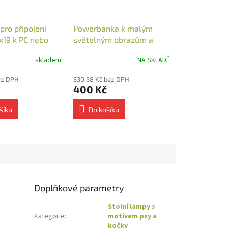
pro připojení
Powerbanka k malým
x19 k PC nebo
světelným obrazům a
nce
stolním lampám 10 000
skladem.
NA SKLADĚ
mAh
ez DPH
330,58 Kč bez DPH
400 Kč
šíku
Do košíku
Doplňkové parametry
Stolní lampy s
Kategorie
:
motivem psy a
kočky