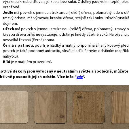
výraznou kresbu dřeva a je zcela bez suků. Odstíny jsou velmi teplé, okr
oranžové
.
Jedle
má povrch s jemnou strukturou (reliéf) dřeva, polomatný. Jde o s
tmavý odstín, má výraznou kresbu dřeva, stejně tak i suky. Působí rustik
dojmem.
Ořech
má povrch s jemnou strukturou (reliéf) dřeva, polomatný. Tmavý o
kresba dřeva příliš nevystupuje, odstín je hnědý včetně suků. Na ořechu p
nevyniká řezaná (černá) hrana.
Černá s patinou
, povrh je hladký a matný, připomíná žíhaný kovový plec
povrch je také podobný antracitu, skvěle ladí k černým odstínům (napříkl
nábytku).
Bílá
je v matném provedení
.
otlivé dekory jsou vyfoceny v neutrálním světle a společně, můžet
ktivně posoudit jejich odstín. Více info "
zde
".