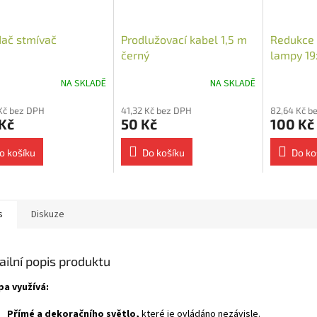
ač stmívač
Prodlužovací kabel 1,5 m
Redukce 
černý
lampy 19
powerba
NA SKLADĚ
NA SKLADĚ
Kč bez DPH
41,32 Kč bez DPH
82,64 Kč b
Kč
50 Kč
100 Kč
o košíku
Do košíku
Do ko
s
Diskuze
ailní popis produktu
a využívá:
Přímé a dekoračního světlo,
které je ovládáno nezávisle.