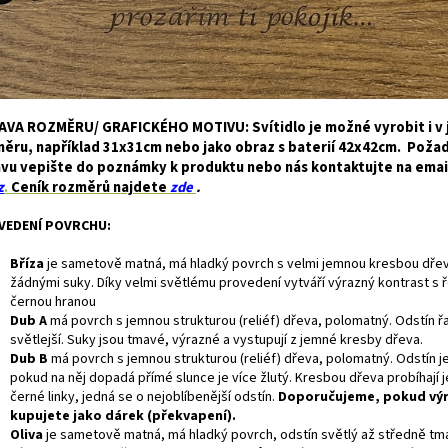
VA ROZMĚRU/ GRAFICKÉHO MOTIVU: Svítidlo je možné vyrobit i v 
ěru, například 31x31cm nebo jako obraz s baterií 42x42cm. Pož
vu vepište do poznámky k produktu nebo nás kontaktujte na ema
z
.
Ceník rozměrů najdete
zde
.
VEDENÍ POVRCHU:
Bříza
je
sametově matná, má hladký povrch s velmi jemnou kresbou dře
žádnými suky. Díky velmi světlému provedení vytváří výrazný kontrast s 
černou hranou
Dub A
má povrch s jemnou strukturou (reliéf) dřeva, polomatný. Odstín 
světlejší. Suky jsou tmavé, výrazné a vystupují z jemné kresby dřeva.
Dub B
má povrch s jemnou strukturou (reliéf) dřeva, polomatný. Odstín 
pokud na něj dopadá přímé slunce je více žlutý. Kresbou dřeva probíhají
černé linky, jedná se o nejoblíbenější odstín.
Doporučujeme, pokud vý
kupujete jako dárek (překvapení).
Oliva
je sametově matná, má hladký povrch, odstín světlý až středně tm