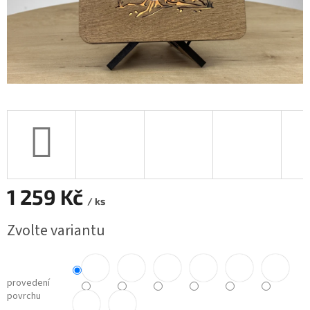
1 259 Kč
/ ks
Měrná
Zvolte variantu
cena:
provedení
povrchu