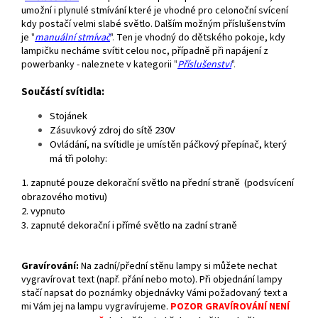
umožní i plynulé stmívání které je vhodné pro celonoční svícení
kdy postačí velmi slabé světlo. Dalším možným příslušenstvím
je
"
manuální stmívač
".
Ten je vhodný do dětského pokoje, kdy
lampičku necháme svítit celou noc, případně při napájení z
powerbanky - naleznete v kategorii
"
Příslušenství
".
Součástí svítidla:
Stojánek
Zásuvkový zdroj do sítě 230V
Ovládání, n
a svítidle je umístěn páčkový přepínač, který
má tři polohy:
1. zapnuté pouze dekorační světlo na přední straně (podsvícení
obrazového motivu)
2. vypnuto
3. zapnuté dekorační i přímé světlo na zadní straně
Gravírování
:
Na zadní/přední stěnu lampy si můžete nechat
vygravírovat text (např. přání nebo moto). Při objednání lampy
stačí napsat do poznámky objednávky Vámi požadovaný text a
mi Vám jej na lampu vygravírujeme.
POZOR GRAVÍROVÁNÍ NENÍ