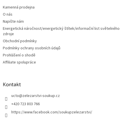
p
a
Kamenná prodejna
t
O nás
í
Napište nám
Energetická náročnost/energetický štítek/informační list světelného
zdroje
Obchodní podmínky
Podmínky ochrany osobních údajů
Prohlášení o shodě
Affiliate spolupráce
Kontakt
ucto
@
zelezarstvi-soukup.cz
+420 723 803 766
https://www.facebook.com/soukupzelezarstvi/