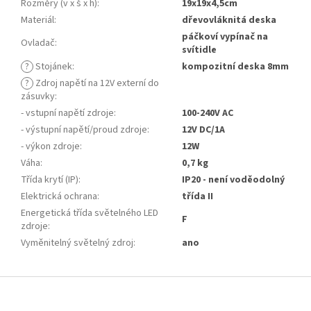
Rozměry (v x š x h)
:
19x19x4,5cm
Materiál
:
dřevovláknitá deska
páčkoví vypínač na
Ovladač
:
svítidle
?
Stojánek
:
kompozitní deska 8mm
?
Zdroj napětí na 12V externí do
zásuvky
:
- vstupní napětí zdroje
:
100-240V AC
- výstupní napětí/proud zdroje
:
12V DC/1A
- výkon zdroje
:
12W
Váha
:
0,7 kg
Třída krytí (IP)
:
IP20 - není voděodolný
Elektrická ochrana
:
třída II
Energetická třída světelného LED
F
zdroje
:
Vyměnitelný světelný zdroj
:
ano
Z
á