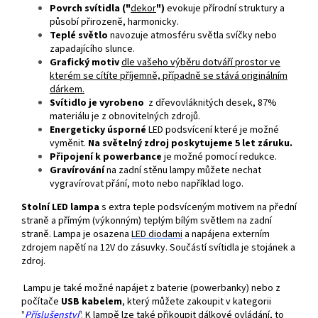
Povrch svítidla ("
dekor
")
evokuje přírodní struktury a
působí přirozeně, harmonicky.
Teplé světlo
navozuje atmosféru světla svíčky nebo
zapadajícího slunce.
Grafický motiv
dle vašeho výběru dotváří prostor ve
kterém se cítíte příjemně, případně se stává originálním
dárkem.
Svítidlo je vyrobeno
z dřevovláknitých desek, 87%
materiálu je z obnovitelných zdrojů.
Energeticky úsporné
LED podsvícení které je možné
vyměnit.
Na světelný zdroj poskytujeme 5 let záruku.
Připojení k powerbance
je možné pomocí redukce.
Gravírování
na zadní stěnu lampy můžete nechat
vygravírovat přání, moto nebo například logo.
Stolní LED lampa
s extra teple podsvíceným motivem na přední
straně a přímým (výkonným) teplým bílým světlem na zadní
straně. Lampa je osazena
LED
diodami
a napájena externím
zdrojem napětí na 12V do zásuvky. Součástí svítidla je stojánek a
zdroj.
Lampu je také možné napájet z baterie (powerbanky) nebo z
počítače
USB kabelem
, který můžete zakoupit v kategorii
"
Příslušenství
".
K lampě lze také přikoupit dálkové ovládání, to