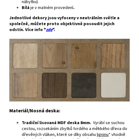
nábytku).
Bílá
je v matném provedení
.
Jednotlivé dekory jsou vyfoceny v neutrálním světle a
společně, můžete proto objektivně posoudit jejich
odstín. Více info "
zde
".
Materiál/Nosná deska:
Tradiční lisovaná MDF deska 8mm.
Vyrábí se suchou
cestou, rozsekáním zbytků tvrdého a měkkého dřeva do
dřevěných vláken, které se díky obsahu
ligninu
* vhodně