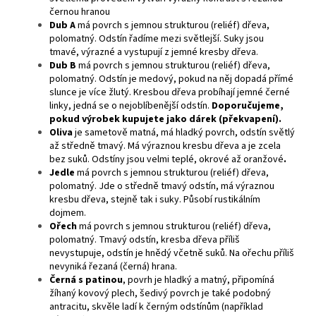
černou hranou
Dub A
má povrch s jemnou strukturou (reliéf) dřeva,
polomatný. Odstín řadíme mezi světlejší. Suky jsou
tmavé, výrazné a vystupují z jemné kresby dřeva.
Dub B
má povrch s jemnou strukturou (reliéf) dřeva,
polomatný. Odstín je medový, pokud na něj dopadá přímé
slunce je více žlutý. Kresbou dřeva probíhají jemné černé
linky, jedná se o nejoblíbenější odstín.
Doporučujeme,
pokud výrobek kupujete jako dárek (překvapení).
Oliva
je sametově matná, má hladký povrch, odstín světlý
až středně tmavý. Má výraznou kresbu dřeva a je zcela
bez suků. Odstíny jsou velmi teplé, okrové až oranžové
.
Jedle
má povrch s jemnou strukturou (reliéf) dřeva,
polomatný. Jde o středně tmavý odstín, má výraznou
kresbu dřeva, stejně tak i suky. Působí rustikálním
dojmem.
Ořech
má povrch s jemnou strukturou (reliéf) dřeva,
polomatný. Tmavý odstín, kresba dřeva příliš
nevystupuje, odstín je hnědý včetně suků. Na ořechu příliš
nevyniká řezaná (černá) hrana.
Černá s patinou
, povrh je hladký a matný, připomíná
žíhaný kovový plech, šedivý povrch je také podobný
antracitu, skvěle ladí k černým odstínům (například