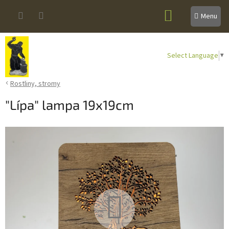
Přejít
NÁKUPNÍ
na
obsah
KOŠÍK
Select Language
▼
Rostliny, stromy
"Lípa" lampa 19x19cm