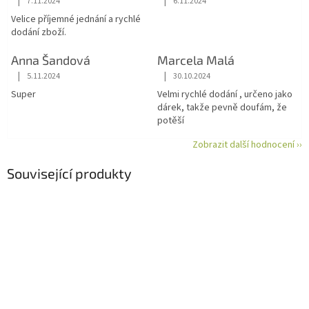
|
|
7.11.2024
6.11.2024
Hodnocení obchodu je 5 z 5 hvězdiček.
Hodnocení obchodu je 5 z 5 hvězdiče
Velice příjemné jednání a rychlé
dodání zboží.
Anna Šandová
Marcela Malá
|
|
5.11.2024
30.10.2024
Hodnocení obchodu je 5 z 5 hvězdiček.
Hodnocení obchodu je 5 z 5 hvězdiče
Super
Velmi rychlé dodání , určeno jako
dárek, takže pevně doufám, že
potěší
Zobrazit další hodnocení ››
Související produkty