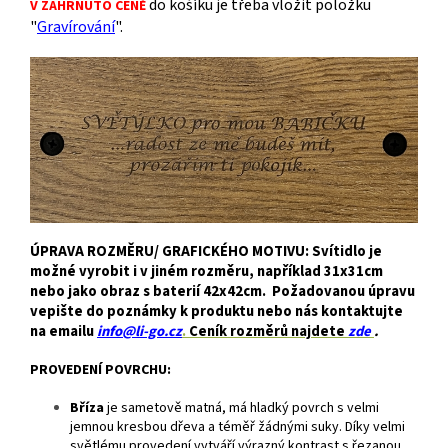
do košíku je třeba vložit položku
V ZAHRNUTO CENĚ
"
Gravírování
".
ÚPRAVA ROZMĚRU/ GRAFICKÉHO MOTIVU: Svítidlo je
možné vyrobit i v jiném rozměru, například 31x31cm
nebo jako obraz s baterií 42x42cm. Požadovanou úpravu
vepište do poznámky k produktu nebo nás kontaktujte
na emailu
info@li-go.cz
.
Ceník rozměrů najdete
zde
.
PROVEDENÍ POVRCHU:
Bříza
je
sametově matná, má hladký povrch s velmi
jemnou kresbou dřeva a téměř žádnými suky. Díky velmi
světlému provedení vytváří výrazný kontrast s řezanou