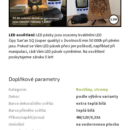
LED osvětlení:
LED pásky jsou osazeny kvalitními LED
čipy San'an SQ (super quality) s životností min 50 000h při plném
jasu. Pokud se Vám LED pásek přeci jen poškodí, například při
manipulaci, rádi Vám LED pásek vyměníme. Na osvětlení
poskytujeme záruku 5 let!
Doplňkové parametry
Kategorie
:
Rostliny, stromy
Dekor
:
podle výběru varianty
Barva dekoračního světla
:
extra teplá bílá
Barva přímého světla
:
teplá bílá
Příkon/napětí/proud
:
4W/12V/0,33A
Umístění
:
na vodorovnou plochu