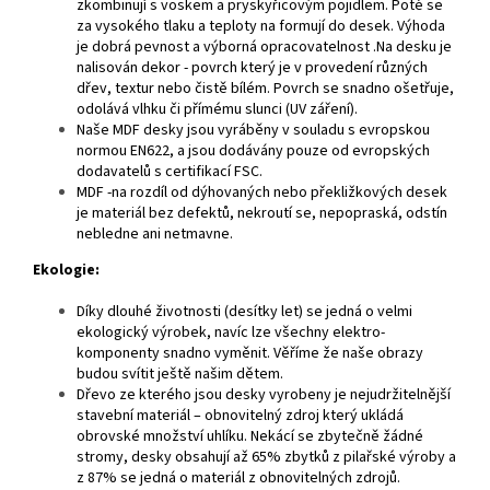
zkombinují s voskem a pryskyřicovým pojidlem. Poté se
za vysokého tlaku a teploty na formují do desek. Výhoda
je dobrá pevnost a výborná opracovatelnost .Na desku je
nalisován dekor - povrch který je v provedení různých
dřev, textur nebo čistě bílém. Povrch se snadno ošetřuje,
odolává vlhku či přímému slunci (UV záření).
Naše MDF desky jsou vyráběny v souladu s evropskou
normou EN622, a jsou dodávány pouze od evropských
dodavatelů s certifikací FSC.
MDF -na rozdíl od dýhovaných nebo překližkových desek
je materiál bez defektů, nekroutí se, nepopraská, odstín
nebledne ani netmavne.
Ekologie:
Díky dlouhé životnosti (desítky let) se jedná o velmi
ekologický výrobek, navíc lze všechny elektro-
komponenty snadno vyměnit. Věříme že naše obrazy
budou svítit ještě našim dětem.
Dřevo ze kterého jsou desky vyrobeny je nejudržitelnější
stavební materiál – obnovitelný zdroj který ukládá
obrovské množství uhlíku. Nekácí se zbytečně žádné
stromy, desky obsahují až 65% zbytků z pilařské výroby a
z 87% se jedná o materiál z obnovitelných zdrojů.