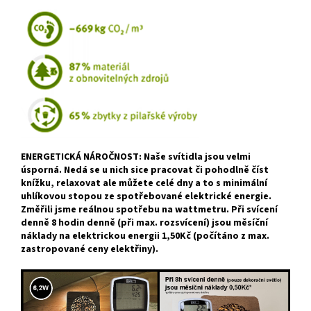
ENERGETICKÁ NÁROČNOST: Naše svítidla jsou velmi
úsporná. Nedá se u nich sice pracovat či pohodlně číst
knížku, relaxovat ale můžete celé dny a to s minimální
uhlíkovou stopou ze spotřebované elektrické energie.
Změřili jsme reálnou spotřebu na wattmetru. Při svícení
denně 8 hodin denně (při max. rozsvícení) jsou měsíční
náklady na elektrickou energii 1,50Kč (počítáno z max.
zastropované ceny elektřiny).