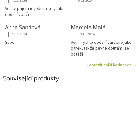
|
|
7.11.2024
6.11.2024
Hodnocení obchodu je 5 z 5 hvězdiček.
Hodnocení obchodu je 5 z 5 hvězdiče
Velice příjemné jednání a rychlé
dodání zboží.
Anna Šandová
Marcela Malá
|
|
5.11.2024
30.10.2024
Hodnocení obchodu je 5 z 5 hvězdiček.
Hodnocení obchodu je 5 z 5 hvězdiče
Super
Velmi rychlé dodání , určeno jako
dárek, takže pevně doufám, že
potěší
Zobrazit další hodnocení ››
Související produkty