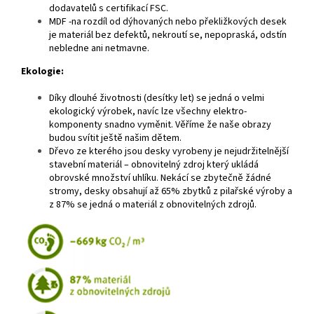
dodavatelů s certifikací FSC.
MDF -na rozdíl od dýhovaných nebo překližkových desek
je materiál bez defektů, nekroutí se, nepopraská, odstín
nebledne ani netmavne.
Ekologie:
Díky dlouhé životnosti (desítky let) se jedná o velmi
ekologický výrobek, navíc lze všechny elektro-
komponenty snadno vyměnit. Věříme že naše obrazy
budou svítit ještě našim dětem.
Dřevo ze kterého jsou desky vyrobeny je nejudržitelnější
stavební materiál – obnovitelný zdroj který ukládá
obrovské množství uhlíku. Nekácí se zbytečně žádné
stromy, desky obsahují až 65% zbytků z pilařské výroby a
z 87% se jedná o materiál z obnovitelných zdrojů.