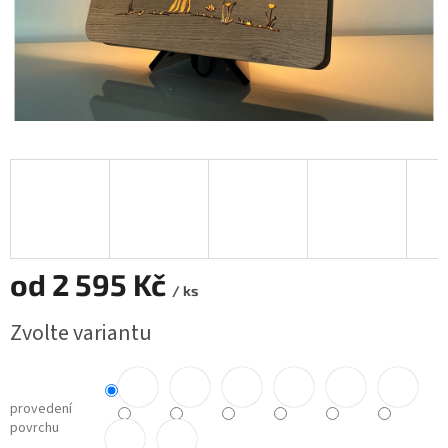
od
2 595 Kč
/ ks
Měrná
Zvolte variantu
cena:
provedení
povrchu