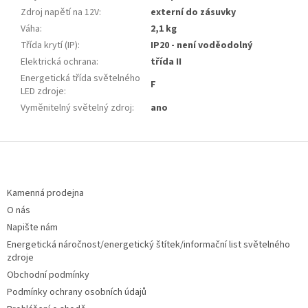
Zdroj napětí na 12V
:
externí do zásuvky
Váha
:
2,1 kg
Třída krytí (IP)
:
IP20 - není voděodolný
Elektrická ochrana
:
třída II
Energetická třída světelného
F
LED zdroje
:
Vyměnitelný světelný zdroj
:
ano
Z
á
p
a
Kamenná prodejna
t
O nás
í
Napište nám
Energetická náročnost/energetický štítek/informační list světelného
zdroje
Obchodní podmínky
Podmínky ochrany osobních údajů