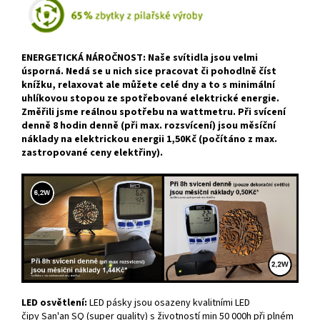
ENERGETICKÁ NÁROČNOST: Naše svítidla jsou velmi
úsporná. Nedá se u nich sice pracovat či pohodlně číst
knížku, relaxovat ale můžete celé dny a to s minimální
uhlíkovou stopou ze spotřebované elektrické energie.
Změřili jsme reálnou spotřebu na wattmetru. Při svícení
denně 8 hodin denně (při max. rozsvícení) jsou měsíční
náklady na elektrickou energii 1,50Kč (počítáno z max.
zastropované ceny elektřiny).
LED osvětlení:
LED pásky jsou osazeny kvalitními LED
čipy San'an SQ (super quality) s životností min 50 000h při plném