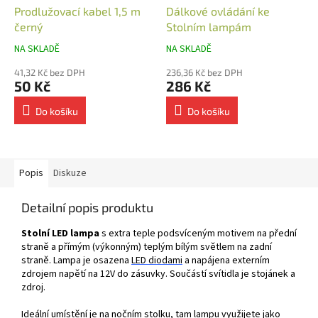
Prodlužovací kabel 1,5 m
Dálkové ovládání ke
černý
Stolním lampám
NA SKLADĚ
NA SKLADĚ
41,32 Kč bez DPH
236,36 Kč bez DPH
50 Kč
286 Kč
Do košíku
Do košíku
Popis
Diskuze
Detailní popis produktu
Stolní LED lampa
s extra teple podsvíceným motivem na přední
straně a přímým (výkonným) teplým bílým světlem na zadní
straně. Lampa je osazena
LED
diodami
a napájena externím
zdrojem napětí na 12V do zásuvky. Součástí svítidla je stojánek a
zdroj.
Ideální umístění je na nočním stolku, tam lampu využijete jako