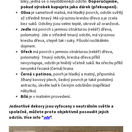
linky, jedná se o nejoblíbenější odstín.
Doporučujeme,
pokud výrobek kupujete jako dárek (překvapení).
Oliva
je sametově matná, má hladký povrch, odstín světlý
až středně tmavý. Má výraznou kresbu dřeva a je zcela
bez suků. Odstíny jsou velmi teplé, okrové až oranžové
.
Jedle
má povrch s jemnou strukturou (reliéf) dřeva,
polomatný. Jde o středně tmavý odstín, má výraznou
kresbu dřeva, stejně tak i suky. Působí rustikálním
dojmem.
Ořech
má povrch s jemnou strukturou (reliéf) dřeva,
polomatný. Tmavý odstín, kresba dřeva příliš
nevystupuje, odstín je hnědý včetně suků. Na ořechu příliš
nevyniká řezaná (černá) hrana.
Černá s patinou
, povrh je hladký a matný, připomíná
žíhaný kovový plech, šedivý povrch je také podobný
antracitu, skvěle ladí k černým odstínům (například
nábytku).
Bílá
je v matném provedení
.
Jednotlivé dekory jsou vyfoceny v neutrálním světle a
společně, můžete proto objektivně posoudit jejich
odstín. Více info "
zde
".