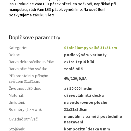
jasu. Pokud se Vám LED pásek přeci jen poškodí, například při
manipulaci, rádi Vám LED pásek vyměníme. Na osvětlení
poskytujeme záruku 5 let!
Doplňkové parametry
Kategorie
:
Stolní lampy velké 31x31 cm
Dekor
:
podle výběru varianty
Barva dekoračního světla
:
extra teplá bílá
Barva přímého světla
:
teplá bílá
Příkon: stolní s přímým
6W/12V/0,5A
světlem 31x31cm
:
Životnost LED diod
:
až 50 000 hodin
Materiál
:
dřevovláknitá deska
Umístění
:
na vodorovnou plochu
Rozměry (š x v x h)
:
31x31x5,5cm
manuální s pamětí posledního
Ovladač stmívač
:
nastavení
Stojánek
:
kompozitní deska 8 mm