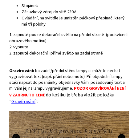
Stojánek
Zásuvkový zdroj do sítě 230V
Ovládání, n
a svítidle je umístěn páčkový přepínač, který
má tři polohy:
1. zapnuté pouze dekorační světlo na přední straně (podsvícení
obrazového motivu)
2. vypnuto
3. zapnuté dekorační i přímé světlo na zadní straně
Gravírování
:
Na zadní/přední stěnu lampy si můžete nechat
vygravírovat text (např. přání nebo moto). Při objednání lampy
stačí napsat do poznámky objednávky Vámi požadovaný text a
mi Vám jej na lampu vygravírujeme.
POZOR GRAVÍROVÁNÍ NENÍ
do košíku je třeba vložit položku
V ZAHRNUTO CENĚ
"
Gravírování
".