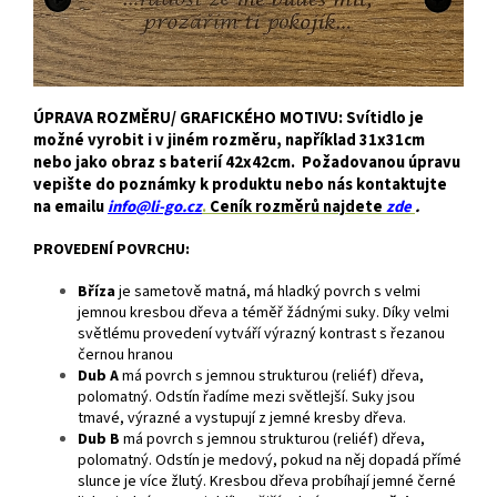
ÚPRAVA ROZMĚRU/ GRAFICKÉHO MOTIVU: Svítidlo je
možné vyrobit i v jiném rozměru, například 31x31cm
nebo jako obraz s baterií 42x42cm. Požadovanou úpravu
vepište do poznámky k produktu nebo nás kontaktujte
na emailu
info@li-go.cz
.
Ceník rozměrů najdete
zde
.
PROVEDENÍ POVRCHU:
Bříza
je
sametově matná, má hladký povrch s velmi
jemnou kresbou dřeva a téměř žádnými suky. Díky velmi
světlému provedení vytváří výrazný kontrast s řezanou
černou hranou
Dub A
má povrch s jemnou strukturou (reliéf) dřeva,
polomatný. Odstín řadíme mezi světlejší. Suky jsou
tmavé, výrazné a vystupují z jemné kresby dřeva.
Dub B
má povrch s jemnou strukturou (reliéf) dřeva,
polomatný. Odstín je medový, pokud na něj dopadá přímé
slunce je více žlutý. Kresbou dřeva probíhají jemné černé