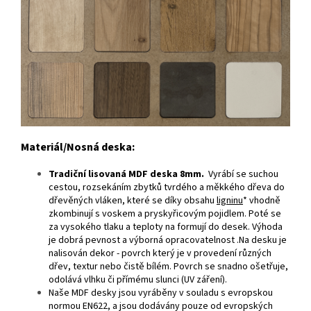
Materiál/Nosná deska:
Tradiční lisovaná MDF deska 8mm.
Vyrábí se suchou
cestou, rozsekáním zbytků tvrdého a měkkého dřeva do
dřevěných vláken, které se díky obsahu
ligninu
* vhodně
zkombinují s voskem a pryskyřicovým pojidlem. Poté se
za vysokého tlaku a teploty na formují do desek. Výhoda
je dobrá pevnost a výborná opracovatelnost .Na desku je
nalisován dekor - povrch který je v provedení různých
dřev, textur nebo čistě bílém. Povrch se snadno ošetřuje,
odolává vlhku či přímému slunci (UV záření).
Naše MDF desky jsou vyráběny v souladu s evropskou
normou EN622, a jsou dodávány pouze od evropských