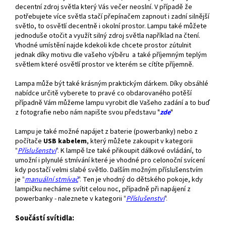
decentní zdroj světla který Vás večer neoslní. V případě že
potřebujete více světla stačí přepínačem zapnout i zadní silnější
světlo, to osvětlí decentně i okolní prostor. Lampu také můžete
jednoduše otočit a využít silný zdroj světla například na čtení.
Vhodné umístění najde kdekoli kde chcete prostor zútulnit
jednak díky motivu dle vašeho výběru a také příjemným teplým
světlem které osvětlí prostor ve kterém se cítíte příjemně.
Lampa může být také krásným praktickým dárkem. Díky obsáhlé
nabídce určitě vyberete to pravé co obdarovaného potěší
případně Vám můžeme lampu vyrobit dle Vašeho zadání a to buď
z fotografie nebo nám napište svou představu "
zde
"
Lampu je také možné napájet z baterie (powerbanky) nebo z
počítače
USB kabelem
, který můžete zakoupit v kategorii
"
Příslušenství
".
K lampě lze také přikoupit dálkové ovládání, to
umožní i plynulé stmívání které je vhodné pro celonoční svícení
kdy postačí velmi slabé světlo. Dalším možným příslušenstvím
je
"
manuální stmívač
".
Ten je vhodný do dětského pokoje, kdy
lampičku necháme svítit celou noc, případně při napájení z
powerbanky - naleznete v kategorii
"
Příslušenství
".
Součástí svítidla: