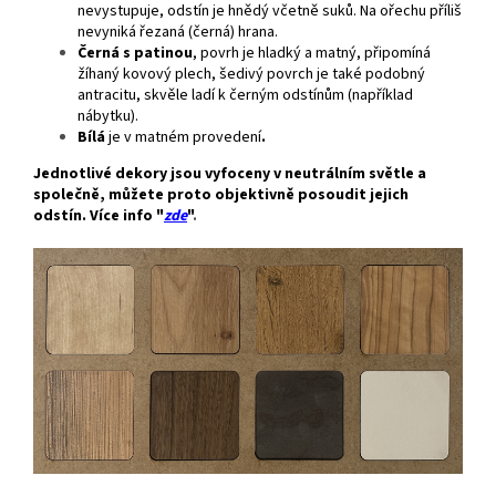
nevystupuje, odstín je hnědý včetně suků. Na ořechu příliš
nevyniká řezaná (černá) hrana.
Černá s patinou
, povrh je hladký a matný, připomíná
žíhaný kovový plech, šedivý povrch je také podobný
antracitu, skvěle ladí k černým odstínům (například
nábytku).
Bílá
je v matném provedení
.
Jednotlivé dekory jsou vyfoceny v neutrálním světle a
společně, můžete proto objektivně posoudit jejich
odstín. Více info "
zde
"
.