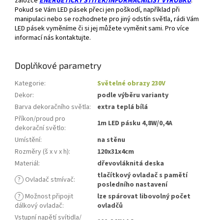
záložce
ENERGETICKÝ ŠTÍTEK/INFORMAČNÍLIST VÝROBKU
.
Pokud se Vám LED pásek přeci jen poškodí, například při
manipulaci nebo se rozhodnete pro jiný odstín světla, rádi Vám
LED pásek vyměníme či si jej můžete vyměnit sami. Pro více
informací nás kontaktujte.
Doplňkové parametry
Kategorie
:
Světelné obrazy 230V
Dekor
:
podle výběru varianty
Barva dekoračního světla
:
extra teplá bílá
Příkon/proud pro
1m LED pásku 4,8W/0,4A
dekorační světlo
:
Umístění
:
na stěnu
Rozměry (š x v x h)
:
120x31x4cm
Materiál
:
dřevovláknitá deska
tlačítkový ovladač s pamětí
?
Ovladač stmívač
:
posledního nastavení
?
Možnost připojit
lze spárovat libovolný počet
dálkový ovladač
:
ovladčů
Vstupní napětí svítidla/