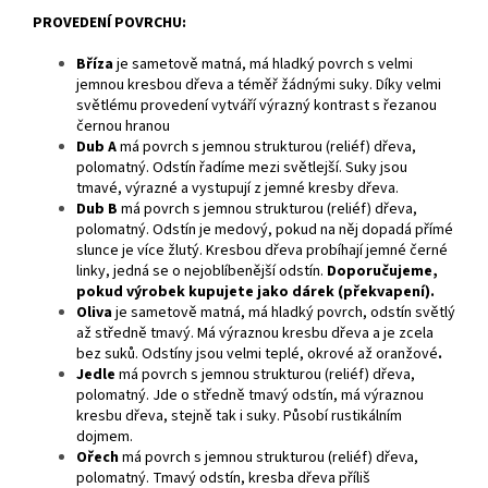
PROVEDENÍ POVRCHU:
Bříza
je
sametově matná, má hladký povrch s velmi
jemnou kresbou dřeva a téměř žádnými suky. Díky velmi
světlému provedení vytváří výrazný kontrast s řezanou
černou hranou
Dub A
má povrch s jemnou strukturou (reliéf) dřeva,
polomatný. Odstín řadíme mezi světlejší. Suky jsou
tmavé, výrazné a vystupují z jemné kresby dřeva.
Dub B
má povrch s jemnou strukturou (reliéf) dřeva,
polomatný. Odstín je medový, pokud na něj dopadá přímé
slunce je více žlutý. Kresbou dřeva probíhají jemné černé
linky, jedná se o nejoblíbenější odstín.
Doporučujeme,
pokud výrobek kupujete jako dárek (překvapení).
Oliva
je sametově matná, má hladký povrch, odstín světlý
až středně tmavý. Má výraznou kresbu dřeva a je zcela
bez suků. Odstíny jsou velmi teplé, okrové až oranžové
.
Jedle
má povrch s jemnou strukturou (reliéf) dřeva,
polomatný. Jde o středně tmavý odstín, má výraznou
kresbu dřeva, stejně tak i suky. Působí rustikálním
dojmem.
Ořech
má povrch s jemnou strukturou (reliéf) dřeva,
polomatný. Tmavý odstín, kresba dřeva příliš