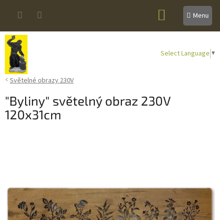
Přejít
NÁKUPNÍ
na
obsah
KOŠÍK
Select Language
▼
Světelné obrazy 230V
"Byliny" světelný obraz 230V
120x31cm