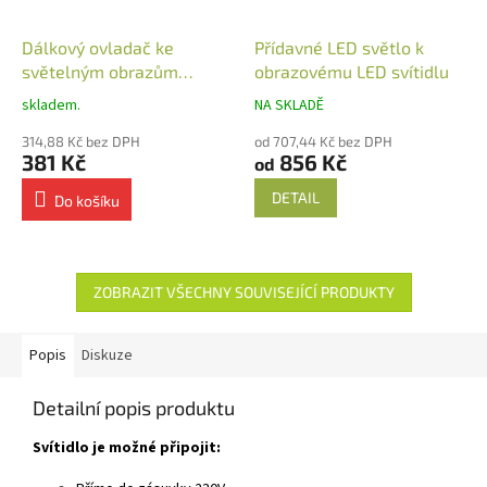
Dálkový ovladač ke
Přídavné LED světlo k
světelným obrazům
obrazovému LED svítidlu
nástěnný
skladem.
NA SKLADĚ
314,88 Kč bez DPH
od 707,44 Kč bez DPH
381 Kč
856 Kč
od
DETAIL
Do košíku
ZOBRAZIT VŠECHNY SOUVISEJÍCÍ PRODUKTY
Popis
Diskuze
Detailní popis produktu
Svítidlo je možné připojit: