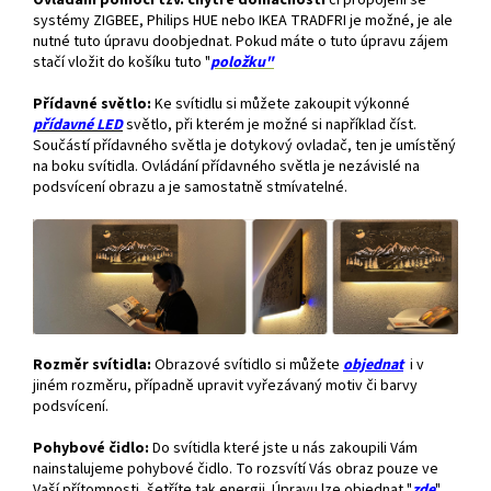
Ovládání pomocí tzv. chytré domácnosti
či propojení se
systémy ZIGBEE, Philips HUE nebo IKEA TRADFRI je možné, je ale
nutné tuto úpravu doobjednat. Pokud máte o tuto úpravu zájem
stačí vložit do košíku tuto "
položku"
Přídavné světlo:
Ke svítidlu si můžete zakoupit výkonné
přídavné
LED
světlo, při kterém je možné si například číst.
Součástí přídavného světla je dotykový ovladač, ten je umístěný
na boku svítidla. Ovládání přídavného světla je nezávislé na
podsvícení obrazu a je samostatně stmívatelné.
Rozměr svítidla:
Obrazové svítidlo si můžete
objednat
i v
jiném rozměru, případně upravit vyřezávaný motiv či barvy
podsvícení.
Pohybové čidlo:
Do svítidla které jste u nás zakoupili Vám
nainstalujeme pohybové čidlo. To rozsvítí Vás obraz pouze ve
Vaší přítomnosti, šetříte tak energii. Úpravu lze objednat "
zde
"