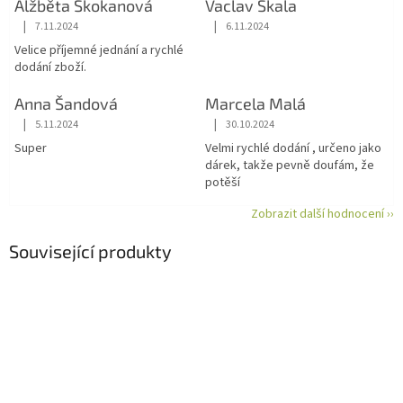
Alžběta Skokanová
Vaclav Skala
|
|
7.11.2024
6.11.2024
Hodnocení obchodu je 5 z 5 hvězdiček.
Hodnocení obchodu je 5 z 5 hvězdiče
Velice příjemné jednání a rychlé
dodání zboží.
Anna Šandová
Marcela Malá
|
|
5.11.2024
30.10.2024
Hodnocení obchodu je 5 z 5 hvězdiček.
Hodnocení obchodu je 5 z 5 hvězdiče
Super
Velmi rychlé dodání , určeno jako
dárek, takže pevně doufám, že
potěší
Zobrazit další hodnocení ››
Související produkty