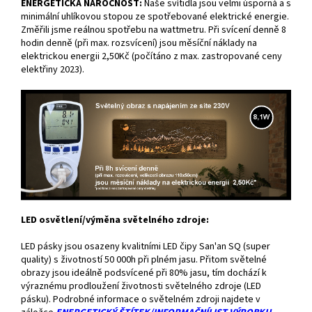
ENERGETICKÁ NÁROČNOST:
Naše svítidla jsou velmi úsporná a s
minimální uhlíkovou stopou ze spotřebované elektrické energie.
Změřili jsme reálnou spotřebu na wattmetru. Při svícení denně 8
hodin denně (při max. rozsvícení) jsou měsíční náklady na
elektrickou energii 2,50Kč (počítáno z max. zastropované ceny
elektřiny 2023).
LED osvětlení/výměna světelného zdroje:
LED pásky jsou osazeny kvalitními LED čipy San'an SQ (super
quality) s životností 50 000h při plném jasu. Přitom světelné
obrazy jsou ideálně podsvícené při 80% jasu, tím dochází k
výraznému prodloužení životnosti světelného zdroje (LED
pásku). Podrobné informace o světelném zdroji najdete v