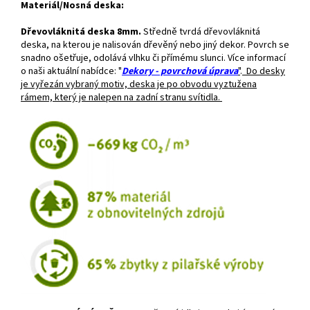
Materiál/Nosná deska:
Dřevovláknitá deska 8mm.
Středně tvrdá dřevovláknitá
deska, na kterou je nalisován dřevěný nebo jiný dekor. Povrch se
snadno ošetřuje, odolává vlhku či přímému slunci. Více informací
o naši aktuální nabídce: "
Dekory - povrchová úprava
"
.
Do desky
je vyřezán vybraný motiv, deska je po obvodu vyztužena
rámem, který je nalepen na zadní stranu svítidla.