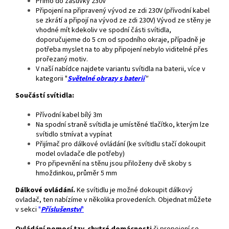
Přímo do zásuvky 230V
Připojení na připravený vývod ze zdi 230V (přívodní kabel
se zkrátí a připojí na vývod ze zdi 230V) Vývod ze stěny je
vhodné mít kdekoliv ve spodní části svítidla,
doporučujeme do 5 cm od spodního okraje, případně je
potřeba myslet na to aby připojení nebylo viditelné přes
prořezaný motiv.
V naší nabídce najdete variantu svítidla na baterii, více v
kategorii "
Světelné obrazy s baterií
"
Součástí svítidla:
Přívodní kabel bílý 3m
Na spodní straně svítidla je umístěné tlačítko, kterým lze
svítidlo stmívat a vypínat
Přijímač pro dálkové ovládání (ke svítidlu stačí dokoupit
model ovladače dle potřeby)
Pro připevnění na stěnu jsou přiloženy dvě skoby s
hmoždinkou, průměr 5 mm
Dálkové ovládání.
Ke svítidlu je možné dokoupit dálkový
ovladač, ten nabízíme v několika provedeních. Objednat můžete
v sekci
"
Příslušenství
"