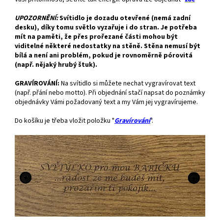
UPOZORNĚNÍ:
Svítidlo je dozadu otevřené (nemá zadní
desku), díky tomu světlo vyzařuje i do stran. Je potřeba
mít na paměti, že přes prořezané části mohou být
viditelné některé nedostatky na stěně. Stěna nemusí být
bílá a není ani problém, pokud je rovnoměrně pórovitá
(např. nějaký hrubý štuk).
GRAVÍROVÁNÍ:
Na svítidlo si můžete nechat vygravírovat text
(např. přání nebo motto). Při objednání stačí napsat do poznámky
objednávky Vámi požadovaný text a my Vám jej vygravírujeme.
Do košíku je třeba vložit položku "
Gravírování
".