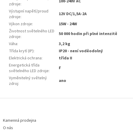
100-240V AC
zdroje
:
Výstupní napětí/proud
12V DC/1,5A-2A
zdroje
:
Výkon zdroje
:
15W - 24W
Životnost světelného LED
50 000 hodin při plné intenzitě
zdroje
:
Váha
:
3,2 kg
Třída krytí (IP)
:
IP20 - není voděodolný
Elektrická ochrana
:
třída II
Energetická třída
F
světelného LED zdroje
:
Vyměnitelný světelný
ano
zdroj
:
Z
á
p
a
Kamenná prodejna
t
O nás