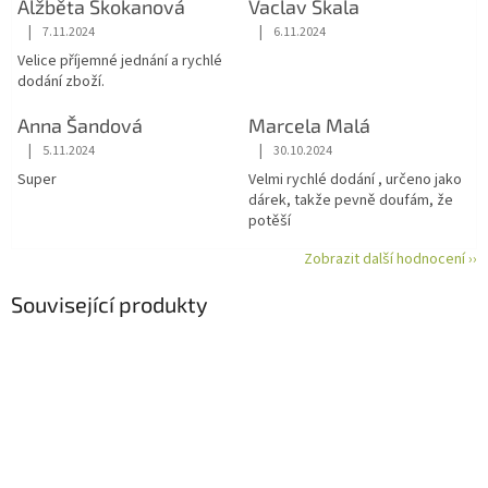
Alžběta Skokanová
Vaclav Skala
|
|
7.11.2024
6.11.2024
Hodnocení obchodu je 5 z 5 hvězdiček.
Hodnocení obchodu je 5 z 5 hvězdiče
Velice příjemné jednání a rychlé
dodání zboží.
Anna Šandová
Marcela Malá
|
|
5.11.2024
30.10.2024
Hodnocení obchodu je 5 z 5 hvězdiček.
Hodnocení obchodu je 5 z 5 hvězdiče
Super
Velmi rychlé dodání , určeno jako
dárek, takže pevně doufám, že
potěší
Zobrazit další hodnocení ››
Související produkty