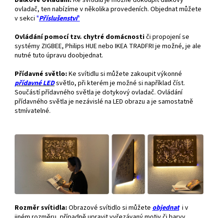
Dálkové ovládání.
Ke svítidlu je možné dokoupit dálkový
ovladač, ten nabízíme v několika provedeních. Objednat můžete
v sekci
"
Příslušenství
"
Ovládání pomocí tzv. chytré domácnosti
či propojení se
systémy ZIGBEE, Philips HUE nebo IKEA TRADFRI je možné, je ale
nutné tuto úpravu doobjednat.
Přídavné světlo:
Ke svítidlu si můžete zakoupit výkonné
přídavné
LED
světlo, při kterém je možné si například číst.
Součástí přídavného světla je dotykový ovladač. Ovládání
přídavného světla je nezávislé na LED obrazu a je samostatně
stmívatelné.
Rozměr svítidla:
Obrazové svítidlo si můžete
objednat
i v
jiném rozměru, případně upravit vyřezávaný motiv či barvy