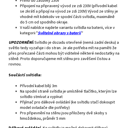
Přímo do zásuvky 230V
Připojení na připravený vývod ze zdi 230V (přívodní kabel
se zkrátí a připojí na vývod ze zdi 230V) Vývod ze stěny je
vhodné mít kdekoliv ve spodní části svítidla, maximálně
do 5 cm od spodního okraje.
V naší nabídce najdete variantu svítidla na baterii, více v
kategorii "
Světelné obrazy s baterií
"
UPOZORNĚNÍ:
Svítidlo je dozadu otevřené (nemá zadní desku) a
světlo tedy vyzařuje i do stran. Je ale potřeba mít na paměti že
přes prořezané části mohou být viditelné některé nedostatky na
stěně. Proto doporučujeme mít stěnu pro zavěšení čistou a
rovnou.
Součástí svítidla:
Přívodní kabel bílý 3m
Na spodní straně svítidla je umístěné tlačítko, kterým lze
svítidlo stmívat a vypínat
Přijímač pro dálkové ovládání (ke svítidlu stačí dokoupit
model ovladače dle potřeby)
Pro připevnění na stěnu jsou přiloženy dvě skoby s
hmoždinkou, průměr 5 mm