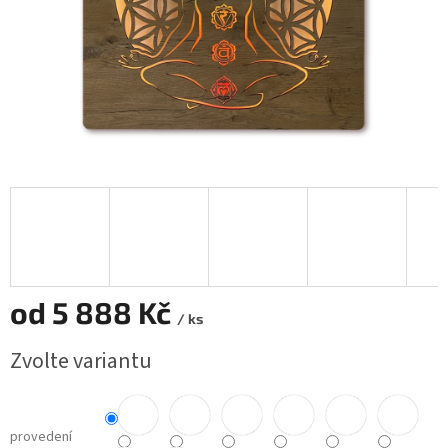
od
5 888 Kč
/ ks
Měrná
Zvolte variantu
cena:
provedení