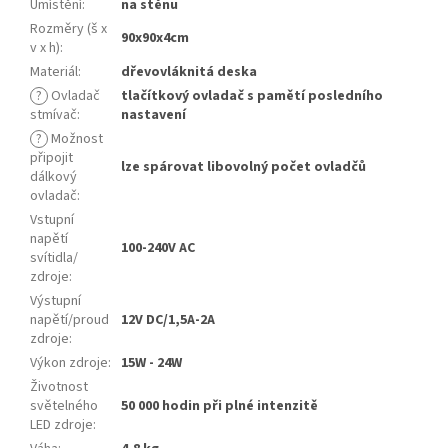
Umístění
:
na stěnu
Rozměry (š x
90x90x4cm
v x h)
:
Materiál
:
dřevovláknitá deska
?
Ovladač
tlačítkový ovladač s pamětí posledního
stmívač
:
nastavení
?
Možnost
připojit
lze spárovat libovolný počet ovladčů
dálkový
ovladač
:
Vstupní
napětí
100-240V AC
svítidla/
zdroje
:
Výstupní
napětí/proud
12V DC/1,5A-2A
zdroje
:
Výkon zdroje
:
15W - 24W
Životnost
světelného
50 000 hodin při plné intenzitě
LED zdroje
: