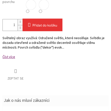
povrchu
Přidat do košíku
Světelný obraz využívá: Odražené světlo, které neoslňuje. Svítidlo je
dozadu otevřené a odražené světlo decentně osvětluje stěnu
místnosti. Povrch svítidla ("dekor") evok...
Číst více
ZEPTAT SE
Jak o nás mluví zákazníci