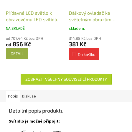
Přídavné LED světlo k
Dálkový ovladač ke
obrazovému LED svítidlu
světelným obrazům
nástěnný
NA SKLADĚ
skladem.
od 707,44 Kč bez DPH
314,88 Kč bez DPH
856 Kč
381 Kč
od
DETAIL
Do košíku
ZOBRAZIT VŠECHNY SOUVISEJÍCÍ PRODUKTY
Popis
Diskuze
Detailní popis produktu
Svítidlo je možné připojit: