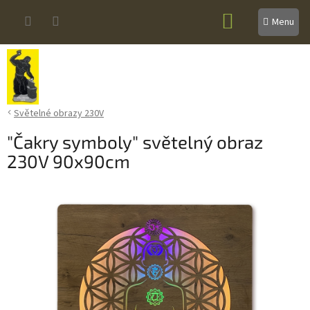
Přejít
NÁKUPNÍ
na
obsah
KOŠÍK
Světelné obrazy 230V
"Čakry symboly" světelný obraz
230V 90x90cm