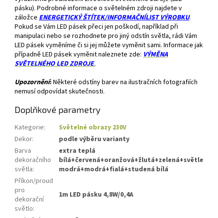
pásku). Podrobné informace o světelném zdroji najdete v
záložce
ENERGETICKÝ ŠTÍTEK/INFORMAČNÍLIST VÝROBKU
.
Pokud se Vám LED pásek přeci jen poškodí, například při
manipulaci nebo se rozhodnete pro jiný odstín světla, rádi Vám
LED pásek vyměníme či si jej můžete vyměnit sami. Informace jak
případně LED pásek vyměnit naleznete zde:
VÝMĚNA
SVĚTELNÉHO LED ZDROJE
.
Upozornění
:
Některé odstíny barev na ilustračních fotografiích
nemusí odpovídat skutečnosti.
Doplňkové parametry
Kategorie
:
Světelné obrazy 230V
Dekor
:
podle výběru varianty
Barva
extra teplá
dekoračního
bílá+červená+oranžová+žlutá+zelená+světle
světla
:
modrá+modrá+fialá+studená bílá
Příkon/proud
pro
1m LED pásku 4,8W/0,4A
dekorační
světlo
: