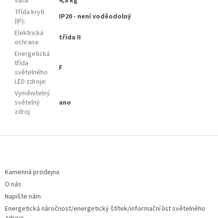
Váha
:
4,8 kg
Třída krytí
IP20 - není voděodolný
(IP)
:
Elektrická
třída II
ochrana
:
Energetická
třída
F
světelného
LED zdroje
:
Vyměnitelný
světelný
ano
zdroj
:
Z
á
p
a
Kamenná prodejna
t
O nás
í
Napište nám
Energetická náročnost/energetický štítek/informační list světelného