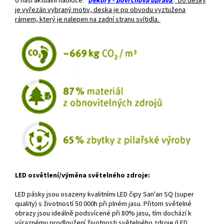
o naši aktuální nabídce: "
Dekory - povrchová úprava
"
.
Do desky
je vyřezán vybraný motiv, deska je po obvodu vyztužena
rámem, který je nalepen na zadní stranu svítidla.
LED osvětlení/výměna světelného zdroje:
LED pásky jsou osazeny kvalitními LED čipy San'an SQ (super
quality) s životností 50 000h při plném jasu. Přitom světelné
obrazy jsou ideálně podsvícené při 80% jasu, tím dochází k
výraznému prodloužení životnosti světelného zdroje (LED