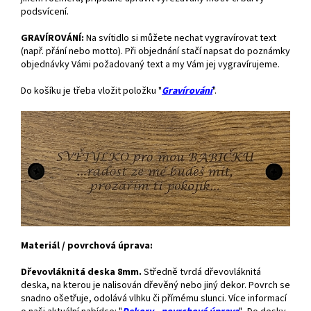
podsvícení.
GRAVÍROVÁNÍ:
Na svítidlo si můžete nechat vygravírovat text
(např. přání nebo motto). Při objednání stačí napsat do poznámky
objednávky Vámi požadovaný text a my Vám jej vygravírujeme.
Do košíku je třeba vložit položku "
Gravírování
".
Materiál / povrchová úprava:
Dřevovláknitá deska 8mm.
Středně tvrdá dřevovláknitá
deska, na kterou je nalisován dřevěný nebo jiný dekor. Povrch se
snadno ošetřuje, odolává vlhku či přímému slunci. Více informací