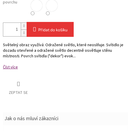
povrchu
Přidat do košíku
Světelný obraz využívá: Odražené světlo, které neoslňuje. Svítidlo je
dozadu otevřené a odražené světlo decentně osvětluje stěnu
místnosti. Povrch svítidla ("dekor") evok...
Číst více
ZEPTAT SE
Jak o nás mluví zákazníci