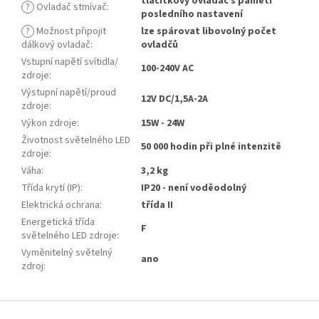
tlačítkový ovladač s pamětí
?
Ovladač stmívač
:
posledního nastavení
?
Možnost připojit
lze spárovat libovolný počet
dálkový ovladač
:
ovladčů
Vstupní napětí svítidla/
100-240V AC
zdroje
:
Výstupní napětí/proud
12V DC/1,5A-2A
zdroje
:
Výkon zdroje
:
15W - 24W
Životnost světelného LED
50 000 hodin při plné intenzitě
zdroje
:
Váha
:
3,2 kg
Třída krytí (IP)
:
IP20 - není voděodolný
Elektrická ochrana
:
třída II
Energetická třída
F
světelného LED zdroje
:
Vyměnitelný světelný
ano
zdroj
:
Z