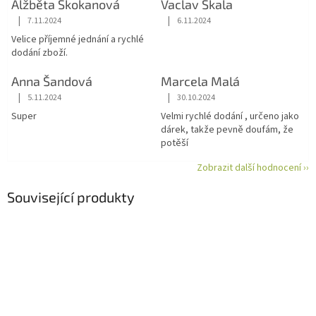
Alžběta Skokanová
Vaclav Skala
|
|
7.11.2024
6.11.2024
Hodnocení obchodu je 5 z 5 hvězdiček.
Hodnocení obchodu je 5 z 5 hvězdiče
Velice příjemné jednání a rychlé
dodání zboží.
Anna Šandová
Marcela Malá
|
|
5.11.2024
30.10.2024
Hodnocení obchodu je 5 z 5 hvězdiček.
Hodnocení obchodu je 5 z 5 hvězdiče
Super
Velmi rychlé dodání , určeno jako
dárek, takže pevně doufám, že
potěší
Zobrazit další hodnocení ››
Související produkty