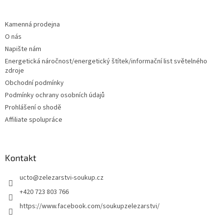
á
p
a
Kamenná prodejna
t
O nás
í
Napište nám
Energetická náročnost/energetický štítek/informační list světelného
zdroje
Obchodní podmínky
Podmínky ochrany osobních údajů
Prohlášení o shodě
Affiliate spolupráce
Kontakt
ucto
@
zelezarstvi-soukup.cz
+420 723 803 766
https://www.facebook.com/soukupzelezarstvi/