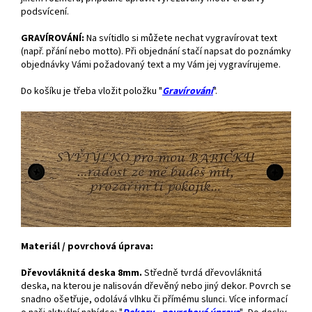
podsvícení.
GRAVÍROVÁNÍ:
Na svítidlo si můžete nechat vygravírovat text
(např. přání nebo motto). Při objednání stačí napsat do poznámky
objednávky Vámi požadovaný text a my Vám jej vygravírujeme.
Do košíku je třeba vložit položku "
Gravírování
".
Materiál / povrchová úprava:
Dřevovláknitá deska 8mm.
Středně tvrdá dřevovláknitá
deska, na kterou je nalisován dřevěný nebo jiný dekor. Povrch se
snadno ošetřuje, odolává vlhku či přímému slunci. Více informací