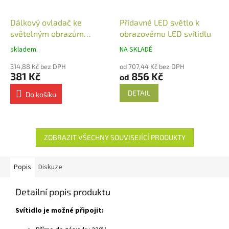
Dálkový ovladač ke
Přídavné LED světlo k
světelným obrazům
obrazovému LED svítidlu
nástěnný
skladem.
NA SKLADĚ
314,88 Kč bez DPH
od 707,44 Kč bez DPH
381 Kč
856 Kč
od
DETAIL
Do košíku
ZOBRAZIT VŠECHNY SOUVISEJÍCÍ PRODUKTY
Popis
Diskuze
Detailní popis produktu
Svítidlo je možné připojit: