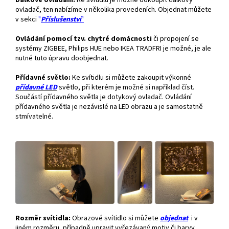
Dálkové ovládání.
Ke svítidlu je možné dokoupit dálkový
ovladač, ten nabízíme v několika provedeních. Objednat můžete
v sekci
"
Příslušenství
"
Ovládání pomocí tzv. chytré domácnosti
či propojení se
systémy ZIGBEE, Philips HUE nebo IKEA TRADFRI je možné, je ale
nutné tuto úpravu doobjednat.
Přídavné světlo:
Ke svítidlu si můžete zakoupit výkonné
přídavné
LED
světlo, při kterém je možné si například číst.
Součástí přídavného světla je dotykový ovladač. Ovládání
přídavného světla je nezávislé na LED obrazu a je samostatně
stmívatelné.
Rozměr svítidla:
Obrazové svítidlo si můžete
objednat
i v
jiném rozměru, případně upravit vyřezávaný motiv či barvy