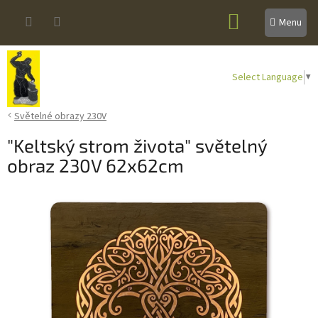
Přejít
NÁKUPNÍ
na
obsah
KOŠÍK
Select Language
▼
Světelné obrazy 230V
"Keltský strom života" světelný
obraz 230V 62x62cm