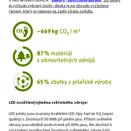
o naši aktuální nabídce: "
Dekory - povrchová úprava
"
.
Do desky
je vyřezán vybraný motiv, deska je po obvodu vyztužena
rámem, který je nalepen na zadní stranu svítidla.
LED osvětlení/výměna světelného zdroje:
LED pásky jsou osazeny kvalitními LED čipy San'an SQ (super
quality) s životností 50 000h při plném jasu. Přitom světelné
obrazy jsou ideálně podsvícené při 80% jasu, tím dochází k
výraznému prodloužení životnosti světelného zdroje (LED